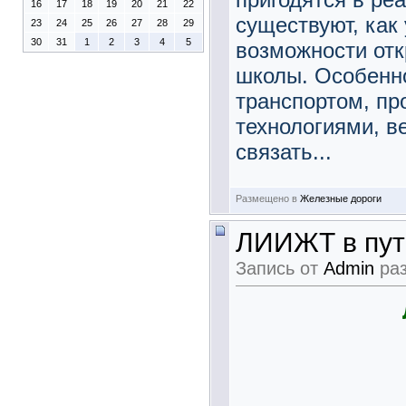
16
17
18
19
20
21
22
существуют, как
23
24
25
26
27
28
29
30
31
1
2
3
4
5
возможности от
школы. Особенно
транспортом, п
технологиями, в
связать...
Размещено в
Железные дороги
ЛИИЖТ в пут
Запись от
Admin
раз