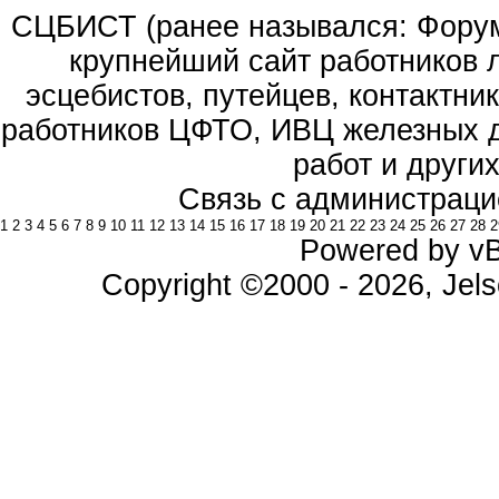
СЦБИСТ (ранее назывался: Форум 
крупнейший сайт работников 
эсцебистов, путейцев, контактник
работников ЦФТО, ИВЦ железных д
работ и други
Связь с администраци
1
2
3
4
5
6
7
8
9
10
11
12
13
14
15
16
17
18
19
20
21
22
23
24
25
26
27
28
2
Powered by vBu
Copyright ©2000 - 2026, Jels