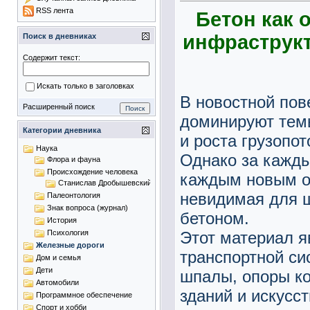
RSS лента
Бетон как
инфраструкт
Поиск в дневниках
Содержит текст:
Искать только в заголовках
В новостной пов
Расширенный поиск
доминируют тем
Категории дневника
и роста грузопот
Наука
Однако за кажды
Флора и фауна
Происхождение человека
каждым новым о
Станислав Дробышевский
невидимая для ш
Палеонтология
Знак вопроса (журнал)
бетоном.
История
Этот материал 
Психология
Железные дороги
транспортной си
Дом и семья
Дети
шпалы, опоры ко
Автомобили
зданий и искусст
Программное обеспечение
Спорт и хобби