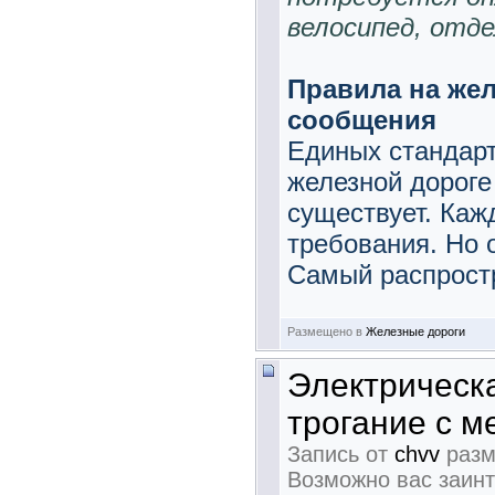
велосипед, отд
Правила на же
сообщения
Единых стандарт
железной дорог
существует. Каж
требования. Но 
Самый распростр
Размещено в
Железные дороги
Электрическ
трогание с м
Запись от
chvv
разм
Возможно вас заин