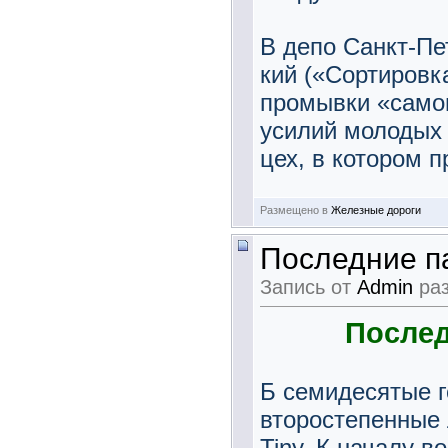
В депо Санкт-Пе
кий («Сортировка
промывки «само
усилий молодых 
цех, в котором п
Размещено в
Железные дороги
Последние п
Запись от
Admin
раз
Послед
Б семидесятые г
второстепенные 
Tiny. К началу 