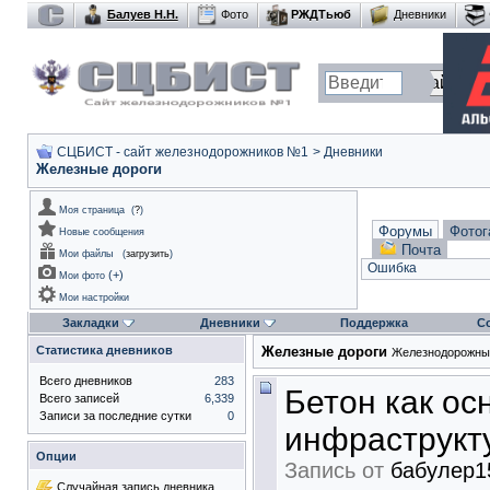
Балуев Н.Н.
Фото
РЖДТьюб
Дневники
СЦБИСТ - сайт железнодорожников №1
>
Дневники
Железные дороги
Моя страница
(
?
)
Форумы
Фотог
Новые сообщения
Почта
Мои файлы
(
загрузить
)
Ошибка
(
+
)
Мои фото
Мои настройки
Закладки
Дневники
Поддержка
С
Статистика дневников
Железные дороги
Железнодорожный 
Всего дневников
283
Бетон как о
Всего записей
6,339
Записи за последние сутки
0
инфраструкту
Опции
Запись от
бабулер1
Случайная запись дневника