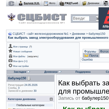
Балуев Н.Н.
Фото
РЖДТьюб
Дневники
СЦБИСТ - сайт железнодорожников №1
>
Дневники
>
бабулер150
Как выбрать завод электрооборудования для промышленного
Моя страница
(
?
)
Форумы
Фотог
Новые сообщения
Почта
Мои файлы
(
загрузить
)
Ошибка
(
+
)
Мои фото
Мои настройки
Закладки
Дневники
Поддержка
С
бабулер150
Как выбрать з
Регистрация
24.05.2026
Сообщ.
3
для промышле
Записей в дневнике
30
Запись от
бабулер150
Категории дневника
Глобальные категории