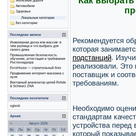
Как выбрать
Железные дороги
Автомобили
пр
Здоровье
Локальные категории
Без категории
Последние записи
Рекомендуется об
Инженерная доска или массив: в
чём разница и что выбрать для
которая занимает
своего дома
Промышленная безопасность:
подстанций
. Изуч
обучение, аттестация и требования
Ростехнадзора
реализовали. Это 
EvroHouse — строительный блог
поставщик и соотв
Продвижение интернет-магазина с
нуля
требованиям.
Векторный анализатор цепей Rohde
& Schwarz ZNA
Последние посетители
sgtssb
Необходимо оцени
стандартам качест
Архив
устройства перед 
<
Август 2026
Вс
Пн
Вт
Ср
Чт
Пт
Сб
который показывае