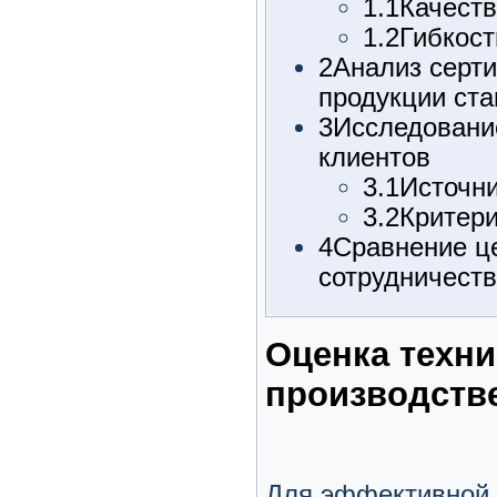
1.1
Качест
1.2
Гибкост
2
Анализ серти
продукции ст
3
Исследовани
клиентов
3.1
Источни
3.2
Критери
4
Сравнение ц
сотрудничест
Оценка техни
производств
Для эффективной 