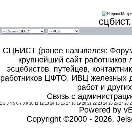
сцбист
СЦБИСТ (ранее назывался: Форум 
крупнейший сайт работников 
эсцебистов, путейцев, контактник
работников ЦФТО, ИВЦ железных д
работ и други
Связь с администраци
1
2
3
4
5
6
7
8
9
10
11
12
13
14
15
16
17
18
19
20
21
22
23
24
25
26
27
28
2
Powered by vBu
Copyright ©2000 - 2026, Jels