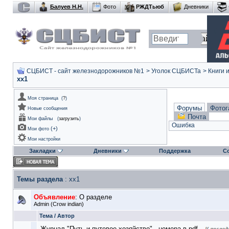
Балуев Н.Н.
Фото
РЖДТьюб
Дневники
СЦБИСТ - сайт железнодорожников №1
>
Уголок СЦБИСТа
>
Книги 
xx1
Моя страница
(
?
)
Форумы
Фотог
Новые сообщения
Почта
Мои файлы
(
загрузить
)
Ошибка
(
+
)
Мои фото
Мои настройки
Закладки
Дневники
Поддержка
С
Темы раздела
: xx1
Объявление
:
О разделе
Admin
(Crow indian)
Тема
/
Автор
Журнал "Путь и путевое хозяйство" - номера в pdf