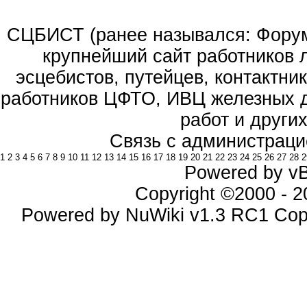
СЦБИСТ (ранее назывался: Форум 
крупнейший сайт работников 
эсцебистов, путейцев, контактник
работников ЦФТО, ИВЦ железных д
работ и други
Связь с администраци
1
2
3
4
5
6
7
8
9
10
11
12
13
14
15
16
17
18
19
20
21
22
23
24
25
26
27
28
2
Powered by vBu
Copyright ©2000 - 20
Powered by NuWiki v1.3 RC1 Cop