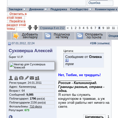
Ошибка
Закладки
Дневники
Поддержка
Сообщество
Комментарии к
Ответить в
этой теме
Перейти в
раздел этой
Страница 8 из 212
<
1
2
3
4
5
6
7
8
9
10
11
темы
Опции
07.01.2012, 22:24
#
106
(
ссылка
)
Суховерша Алексей
Цитата:
Сообщение от
Оливка
Super V.I.P.
трое
Нет, Тюбик, не тридцать!
__________________
Россия - Калининград.
Регистрация: 24.01.2011
Границы разные, страна -
Адрес: Калининград
одна.
Возраст: 64
Я хотел бы служить
Сообщений:
9,085
кондуктором в трамвае, а уж
Поблагодарил:
1796
раз(а)
хуже этой работы нет ничего на
Поблагодарили 2156 раз(а)
свете.
Фотоальбомы:
710 фото
Репутация:
673
1
Цитировать