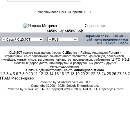
Часовой пояс GMT +3, время:
11:31
.
Справочник
сцбист.ру сцбист.рф
Обратная связь
-
СЦБИСТ -
сайт железнодорожников
№1
-
Архив
-
Вверх
СЦБИСТ (ранее назывался: Форум СЦБистов - Railway Automation Forum) -
крупнейший сайт работников локомотивного хозяйства, движенцев, эсцебистов,
путейцев, контактников, вагонников, связистов, проводников, работников ЦФТО, ИВЦ
железных дорог, дистанций погрузочно-разгрузочных работ и других
железнодорожников.
Связь с администрацией сайта:
admin@scbist.com
1
2
3
4
5
6
7
8
9
10
11
12
13
14
15
16
17
18
19
20
21
22
23
24
25
26
27
28
2
ГРАМ Мессенджер
Powered by vBulletin® Version 3.8.1
Copyright ©2000 - 2026, Jelsoft Enterprises Ltd.
Powered by NuWiki v1.3 RC1 Copyright ©2006-2007, NuHit, LLC Перевод: zCarot