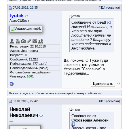
07.01.2012, 22:35
#
114
(
ссылка
)
tyubik
Цитата:
АфроСЦБист
Сообщение от
beatl
Николай Николаевич, а
что это вы тут
любителей халявы не
стыдите ? Квартиру
хотят забесплатно в
Регистрация: 22.10.2010
Амстердаме...
Адрес: Ивантеевка
Возраст: 50
Сообщений:
13,218
Да, похоже, ОН уже туда
Поблагодарил:
477
раз(а)
соскочил, как услыхал.
Поблагодарили 847 раз(а)
Утренним "Сапсаном" в
Фотоальбомы:
не добавлял
Нидерланды...
Репутация:
1601
0
Цитировать
Нажмите здесь, чтобы написать комментарий к этому сообщению
07.01.2012, 22:42
#
115
(
ссылка
)
Николай
Цитата:
Николаевич
Сообщение от
Суховерша Алексей
__
Восемь часов - это