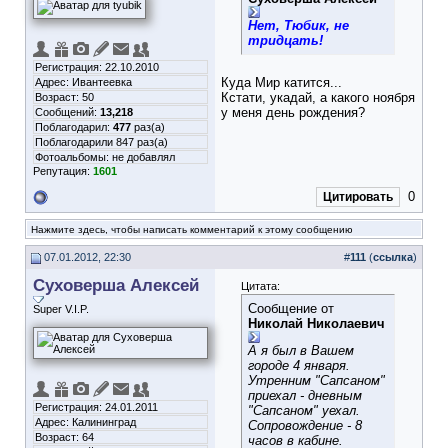
Нет, Тюбик, не
тридцать!
Регистрация: 22.10.2010
Куда Мир катится...
Адрес: Ивантеевка
Кстати, укадай, а какого ноября
Возраст: 50
у меня день рождения?
Сообщений:
13,218
Поблагодарил:
477
раз(а)
Поблагодарили 847 раз(а)
Фотоальбомы:
не добавлял
Репутация:
1601
0
Цитировать
Нажмите здесь, чтобы написать комментарий к этому сообщению
07.01.2012, 22:30
#
111
(
ссылка
)
Суховерша Алексей
Цитата:
Сообщение от
Super V.I.P.
Николай Николаевич
А я был в Вашем
городе 4 января.
Утренним "Сапсаном"
приехал - дневным
Регистрация: 24.01.2011
"Сапсаном" уехал.
Адрес: Калининград
Сопровождение - 8
Возраст: 64
часов в кабине.