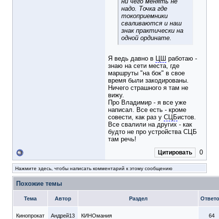
ни чего менять не
надо. Точка где
токоприемники
сваливаются и наш
знак практически на
одной ординате.
Я ведь давно в
ЦШ
работаю -
знаю на сети места, где
маршруты "на бок" в свое
время были закодированы.
Ничего страшного я там не
вижу.
Про Владимир - я все уже
написал. Все есть - кроме
совести, как раз у
СЦБ
истов.
Все свалили на других - как
будто не про устройства СЦБ
там речь!
0
Цитировать
Нажмите здесь, чтобы написать комментарий к этому сообщению
Похожие темы
Тема
Автор
Раздел
Ответ
Кинопрокат
Андрей13
КИНОмания
64