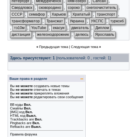
,
,
,
,
петербург
междуреченск
ням-озеро
Сапсан
,
,
,
,
Свердловск
сковородино
сороко
снегоочиститель
,
,
,
,
,
СССР
семафор
Харьков
Храпатый
транспорт
,
,
,
,
трансформатор
Трансжат
Украина
УКСПС
турксиб
,
,
,
,
,
,
тэ10м
YouTube
екасуи
двигатель
Диплом
,
,
,
дистанция
железнодорожник
делюсь
Ярославль
«
Предыдущая тема
|
Следующая тема
»
Здесь присутствуют: 1
(пользователей: 0 , гостей: 1)
Ваши права в разделе
Вы
не можете
создавать новые темы
Вы
не можете
отвечать в темах
Вы
не можете
прикреплять вложения
Вы
не можете
редактировать свои сообщения
BB коды
Вкл.
Смайлы
Вкл.
[IMG]
код
Вкл.
HTML код
Выкл.
Trackbacks
are
Вкл.
Pingbacks
are
Вкл.
Refbacks
are
Выкл.
Правила форума