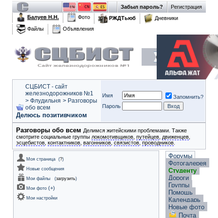
Забыл пароль?
Регистрация
Балуев Н.Н.
Фото
РЖДТьюб
Дневники
Файлы
Объявления
СЦБИСТ - сайт
железнодорожников №1
Имя
Запомнить?
>
Флудильня
>
Разговоры
Пароль
обо всем
Делюсь позитивчиком
Разговоры обо всем
Делимся житейскими проблемами. Также
смотрите социальные группы
локомотивщиков
,
путейцев
,
движенцев
,
эсцебистов
,
контактников
,
вагонников
,
связистов
,
проводников
.
Форумы
Моя страница
(
?
)
Фотогалерея
Новые сообщения
Студенту
Дороги
Мои файлы
(
загрузить
)
Группы
(
+
)
Мои фото
Помощь
Мои настройки
Календарь
Новые фото
Почта