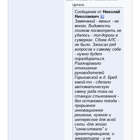
Цитата:
Сообщение от
Николай
Николаевич
Замечаний - явных - не
много. Видимость
толком посмотреть не
удалось - пол-дороги в
сумерках. Сбоев АЛС -
не было. Записал ряд
вопросов к самому себе
- нужно будет
поразбираться.
Разочаровало
отношение
руководителей
Горьковской ж.д. Бред
какой-то - сделали
автоматическую
смену рода тока на
станции стыкования -
без остановки поезда -
прорывное
инновационное
решение, нужное и
интересное для всей
сети -для этого
"изнасиловали" и
проектировщиков, и
энергетиков - и не