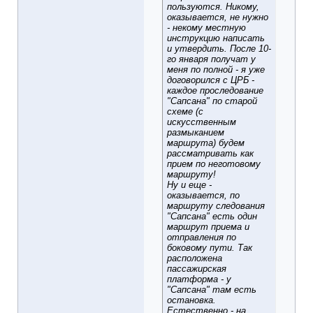
пользуются. Никому,
оказывается, не нужно
- некому местную
инструкцию написать
и утвердить. После 10-
го января получат у
меня по полной - я уже
договорился с ЦРБ -
каждое проследование
"Сапсана" по старой
схеме (с
искусственным
размыканием
маршрута) будем
рассматривать как
прием по неготовому
маршруту!
Ну и еще -
оказывается, по
маршруту следования
"Сапсана" есть один
маршрут приема и
отправления по
боковому пути. Так
расположена
пассажирская
платформа - у
"Сапсана" там есть
остановка.
Естественно - на