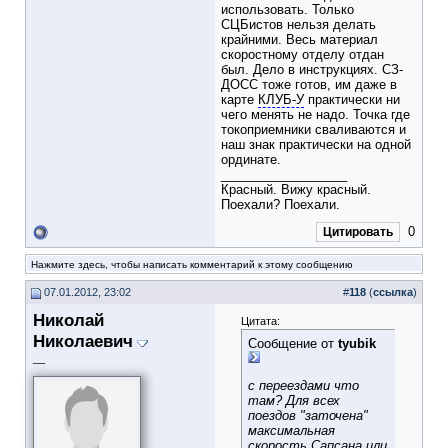
использовать. Только
СЦБистов нельзя делать
крайними. Весь материал
скоростному отделу отдан
был. Дело в инструкциях. СЗ-
ДОСС тоже готов, им даже в
карте
КЛУБ-У
практически ни
чего менять не надо. Точка где
токоприемники сваливаются и
наш знак практически на одной
ординате.
__________________
Красный. Вижу красный.
Поехали? Поехали.
0
Цитировать
Нажмите здесь, чтобы написать комментарий к этому сообщению
07.01.2012, 23:02
#
118
(
ссылка
)
Николай
Цитата:
Николаевич
Сообщение от
tyubik
__
с переездами что
там? Для всех
поездов "заточена"
максимальная
скорость Сапсана или