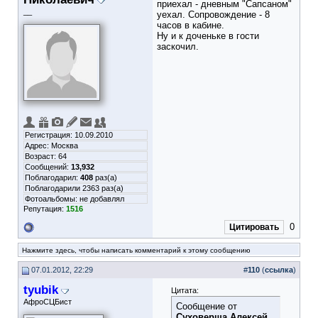
приехал - дневным "Сапсаном"
__
уехал. Сопровождение - 8
часов в кабине.
Ну и к доченьке в гости
заскочил
.
Регистрация: 10.09.2010
Адрес: Москва
Возраст: 64
Сообщений:
13,932
Поблагодарил:
408
раз(а)
Поблагодарили 2363 раз(а)
Фотоальбомы:
не добавлял
Репутация:
1516
0
Цитировать
Нажмите здесь, чтобы написать комментарий к этому сообщению
07.01.2012, 22:29
#
110
(
ссылка
)
tyubik
Цитата:
АфроСЦБист
Сообщение от
Суховерша Алексей