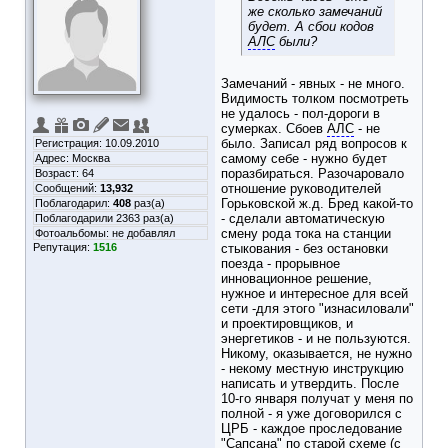
же сколько замечаний
будет. А сбои кодов
АЛС
были?
Замечаний - явных - не много.
Видимость толком посмотреть
не удалось - пол-дороги в
сумерках. Сбоев
АЛС
- не
было. Записал ряд вопросов к
Регистрация: 10.09.2010
самому себе - нужно будет
Адрес: Москва
поразбираться. Разочаровало
Возраст: 64
отношение руководителей
Сообщений:
13,932
Горьковской ж.д. Бред какой-то
Поблагодарил:
408
раз(а)
- сделали автоматическую
Поблагодарили 2363 раз(а)
смену рода тока на станции
Фотоальбомы:
не добавлял
Репутация:
1516
стыкования - без остановки
поезда - прорывное
инновационное решение,
нужное и интересное для всей
сети -для этого "изнасиловали"
и проектировщиков, и
энергетиков - и не пользуются.
Никому, оказывается, не нужно
- некому местную инструкцию
написать и утвердить. После
10-го января получат у меня по
полной - я уже договорился с
ЦРБ - каждое проследование
"Сапсана" по старой схеме (с