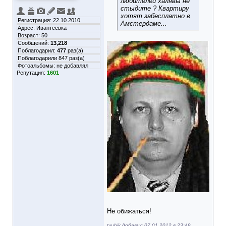
любителей халявы не
стыдите ? Квартиру
хотят забесплатно в
Регистрация: 22.10.2010
Амстердаме...
Адрес: Ивантеевка
Возраст: 50
Сообщений:
13,218
Поблагодарил:
477
раз(а)
Поблагодарили 847 раз(а)
Фотоальбомы:
не добавлял
Репутация:
1601
Не обижаться!
tyubik добавил 07.01.2012 в 23:49