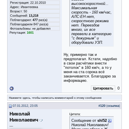
Регистрация: 22.10.2010
высокоскоростной...
Адрес: Ивантеевка
Максимальная
Возраст: 50
скорость - 160 км/час,
Сообщений:
13,218
АЛС-ЕН нет,
Поблагодарил:
477
раз(а)
скоростного режима
Поблагодарили 847 раз(а)
нет. Переездов
Фотоальбомы:
не добавлял
много, их все
Репутация:
1601
перевели в категорию
"с дежурным" и
оборудовали УЗП.
Ну, примерно так и
предполагал. Кстати, надобно
в свои расчётики внести
"потолок" в 160 км/ч, а то у
меня на ста сорока всё
заканчивается. Благодарю за
информацию.
0
Цитировать
Нажмите здесь, чтобы написать комментарий к этому сообщению
07.01.2012, 23:05
#
120
(
ссылка
)
Николай
Цитата:
Николаевич
Сообщение от
shl52
Николай Николаевич!
__