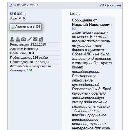
07.01.2012, 22:57
#
117
(
ссылка
)
shl52
Цитата:
Super V.I.P.
Сообщение от
Николай Николаевич
Замечаний - явных -
не много. Видимость
толком посмотреть
Регистрация: 23.11.2010
не удалось - пол-
Адрес: Н.Новгород
дороги в сумерках.
Сообщений:
851
Сбоев АЛС - не было.
Поблагодарил:
236
раз(а)
Записал ряд вопросов
Поблагодарили 277 раз(а)
к самому себе - нужно
Фотоальбомы:
не добавлял
будет
Репутация:
164
поразбираться.
Разочаровало
отношение
руководителей
Горьковской ж.д. Бред
какой-то - сделали
автоматическую
смену рода тока на
станции стыкования
- без остановки
поезда - прорывное
инновационное
решение, нужное и
интересное для всей