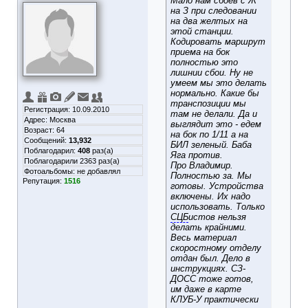
Мало нам сбоев с Ж
на З при следовании
на два желтых на
этой станции.
Кодировать маршрут
приема на бок
полностью это
лишнии сбои. Ну не
умеем мы это делать
нормально. Какие бы
транспозиции мы
Регистрация: 10.09.2010
там не делали. Да и
Адрес: Москва
выглядит это - едем
Возраст: 64
на бок по 1/11 а на
Сообщений:
13,932
БИЛ зеленый. Баба
Поблагодарил:
408
раз(а)
Яга против.
Поблагодарили 2363 раз(а)
Про Владимир.
Фотоальбомы:
не добавлял
Полностью за. Мы
Репутация:
1516
готовы. Устройства
включены. Их надо
использовать. Только
СЦБ
истов нельзя
делать крайними.
Весь материал
скоростному отделу
отдан был. Дело в
инструкциях. СЗ-
ДОСС тоже готов,
им даже в карте
КЛУБ-У практически