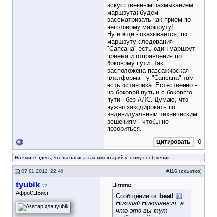
искусственным размыканием
маршрут
а) будем
рассматривать как прием по
неготовому маршруту!
Ну и еще - оказывается, по
маршруту следования
"Сапсана" есть один маршрут
приема и отправления по
боковому пути. Так
расположена пассажирская
платформа - у "Сапсана" там
есть остановка. Естественно -
на
боковой путь
и с бокового
пути - без АЛС. Думаю, что
нужно закодировать по
индивидуальным техническим
решениям - чтобы не
позориться.
0
Цитировать
Нажмите здесь, чтобы написать комментарий к этому сообщению
07.01.2012, 22:49
#
116
(
ссылка
)
tyubik
Цитата:
АфроСЦБист
Сообщение от
beatl
Николай Николаевич, а
что это вы тут