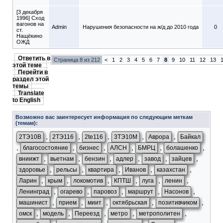
[3 декабря
1996] Сход
вагонов на
Admin
Нарушения безопасности на ж/д до 2010 года
0
ст.
Нащёкино
ОЖД
Ответить в
Страница 8 из 212
<
1
2
3
4
5
6
7
8
9
10
11
12
13
этой теме
Перейти в
раздел этой
темы
Translate
to English
Возможно вас заинтересует информация по следующим меткам
(темам):
,
,
,
,
,
2ТЭ10В
2ТЭ116
2te116
3ТЭ10М
Аврора
Байкал
,
,
,
,
,
,
благосостояние
бизнес
АЛСН
БМРЦ
болашенко
,
,
,
,
,
,
вниижт
вьетнам
бензин
адлер
завод
зайцев
,
,
,
,
,
здоровье
рельсы
квартира
Иванов
казахстан
,
,
,
,
,
,
Ларин
крым
локомотив
КПТШ
луга
ленин
,
,
,
,
,
Ленинград
огарево
паровоз
маршрут
Насонов
,
,
,
,
,
машинист
прием
миит
октябрьская
позитивчиком
,
,
,
,
,
омск
модель
Переезд
метро
метрополитен