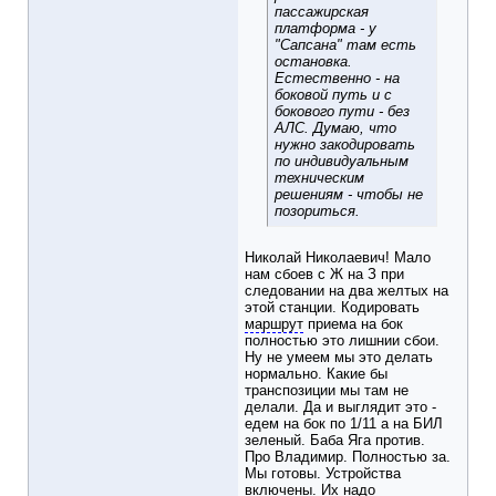
пассажирская
платформа - у
"Сапсана" там есть
остановка.
Естественно - на
боковой путь и с
бокового пути - без
АЛС. Думаю, что
нужно закодировать
по индивидуальным
техническим
решениям - чтобы не
позориться.
Николай Николаевич! Мало
нам сбоев с Ж на З при
следовании на два желтых на
этой станции. Кодировать
маршрут
приема на бок
полностью это лишнии сбои.
Ну не умеем мы это делать
нормально. Какие бы
транспозиции мы там не
делали. Да и выглядит это -
едем на бок по 1/11 а на БИЛ
зеленый. Баба Яга против.
Про Владимир. Полностью за.
Мы готовы. Устройства
включены. Их надо