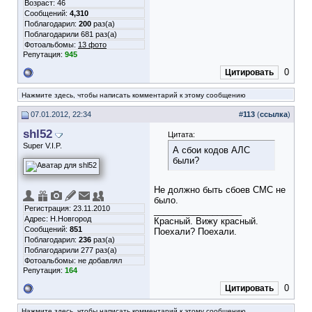
Возраст: 46
Сообщений:
4,310
Поблагодарил:
200
раз(а)
Поблагодарили 681 раз(а)
Фотоальбомы:
13 фото
Репутация:
945
0
Цитировать
Нажмите здесь, чтобы написать комментарий к этому сообщению
07.01.2012, 22:34
#
113
(
ссылка
)
shl52
Цитата:
Super V.I.P.
А сбои кодов АЛС
были?
Не должно быть сбоев СМС не
было.
Регистрация: 23.11.2010
__________________
Адрес: Н.Новгород
Красный. Вижу красный.
Сообщений:
851
Поехали? Поехали.
Поблагодарил:
236
раз(а)
Поблагодарили 277 раз(а)
Фотоальбомы:
не добавлял
Репутация:
164
0
Цитировать
Нажмите здесь, чтобы написать комментарий к этому сообщению