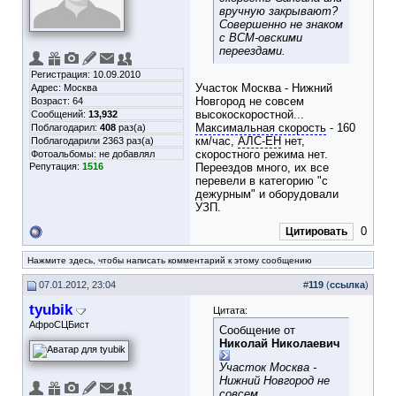
вручную закрывают?
Совершенно не знаком
с ВСМ-овскими
переездами.
Регистрация: 10.09.2010
Участок Москва - Нижний
Адрес: Москва
Новгород не совсем
Возраст: 64
высокоскоростной...
Сообщений:
13,932
Максимальная скорость
- 160
Поблагодарил:
408
раз(а)
км/час,
АЛС-ЕН
нет,
Поблагодарили 2363 раз(а)
скоростного режима нет.
Фотоальбомы:
не добавлял
Репутация:
1516
Переездов много, их все
перевели в категорию "с
дежурным" и оборудовали
УЗП.
0
Цитировать
Нажмите здесь, чтобы написать комментарий к этому сообщению
07.01.2012, 23:04
#
119
(
ссылка
)
tyubik
Цитата:
АфроСЦБист
Сообщение от
Николай Николаевич
Участок Москва -
Нижний Новгород не
совсем