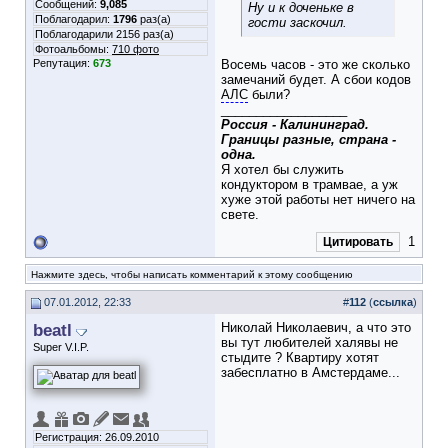
Сообщений:
9,085
Ну и к доченьке в
Поблагодарил:
1796
раз(а)
гости заскочил
.
Поблагодарили 2156 раз(а)
Фотоальбомы:
710 фото
Репутация:
673
Восемь часов - это же сколько
замечаний будет. А сбои кодов
АЛС
были?
__________________
Россия - Калининград.
Границы разные, страна -
одна.
Я хотел бы служить
кондуктором в трамвае, а уж
хуже этой работы нет ничего на
свете.
1
Цитировать
Нажмите здесь, чтобы написать комментарий к этому сообщению
07.01.2012, 22:33
#
112
(
ссылка
)
beatl
Николай Николаевич, а что это
вы тут любителей халявы не
Super V.I.P.
стыдите ? Квартиру хотят
забесплатно в Амстердаме...
Регистрация: 26.09.2010