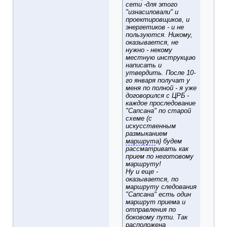
сети -для этого
"изнасиловали" и
проектировщиков, и
энергетиков - и не
пользуются. Никому,
оказывается, не
нужно - некому
местную инструкцию
написать и
утвердить. После 10-
го января получат у
меня по полной - я уже
договорился с ЦРБ -
каждое проследование
"Сапсана" по старой
схеме (с
искусственным
размыканием
маршрут
а) будем
рассматривать как
прием по неготовому
маршруту!
Ну и еще -
оказывается, по
маршруту следования
"Сапсана" есть один
маршрут приема и
отправления по
боковому пути. Так
расположена