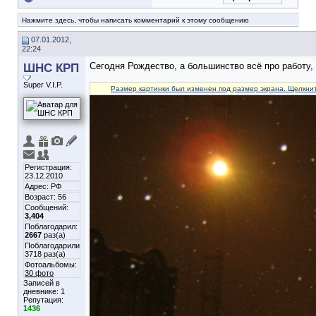
Нажмите здесь, чтобы написать комментарий к этому сообщению
07.01.2012,
22:24
ШНС КРП
Сегодня Рождество, а большинство всё про работу, 
Super V.I.P.
Размер картинки был изменен под размер экрана. Щелкнит
Регистрация:
23.12.2010
Адрес: РФ
Возраст: 56
Сообщений:
3,404
Поблагодарил:
2667
раз(а)
Поблагодарили
3718 раз(а)
Фотоальбомы:
30 фото
Записей в
дневнике:
1
Репутация:
1436