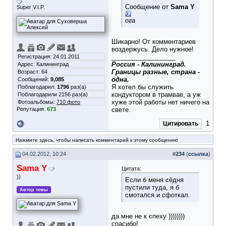
Сообщение от
Sama Y
Super V.I.P.
ога
Шикарно! От комментариев
воздержусь. Дело нужное!
__________________
Регистрация: 24.01.2011
Россия - Калининград.
Адрес: Калининград
Границы разные, страна -
Возраст: 64
одна.
Сообщений:
9,085
Я хотел бы служить
Поблагодарил:
1796
раз(а)
кондуктором в трамвае, а уж
Поблагодарили 2156 раз(а)
хуже этой работы нет ничего на
Фотоальбомы:
710 фото
Репутация:
673
свете.
1
Цитировать
Нажмите здесь, чтобы написать комментарий к этому сообщению
04.02.2012, 10:24
#
234
(
ссылка
)
Sama Y
Цитата:
))
Если б меня сёдня
пустили туда, я б
Автор темы
смотался и сфоткал.
да мне не к спеху ))))))))
спасибо!