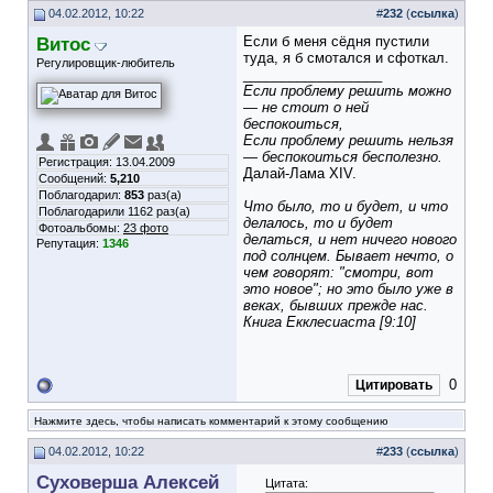
04.02.2012, 10:22
#
232
(
ссылка
)
Витос
Если б меня сёдня пустили
туда, я б смотался и сфоткал.
Регулировщик-любитель
__________________
Если проблему решить можно
— не стоит о ней
беспокоиться,
Если проблему решить нельзя
— беспокоиться бесполезно.
Регистрация: 13.04.2009
Далай-Лама XIV.
Сообщений:
5,210
Поблагодарил:
853
раз(а)
Что было, то и будет, и что
Поблагодарили 1162 раз(а)
делалось, то и будет
Фотоальбомы:
23 фото
делаться, и нет ничего нового
Репутация:
1346
под солнцем. Бывает нечто, о
чем говорят: "смотри, вот
это новое"; но это было уже в
веках, бывших прежде нас.
Книга Екклесиаста [9:10]
0
Цитировать
Нажмите здесь, чтобы написать комментарий к этому сообщению
04.02.2012, 10:22
#
233
(
ссылка
)
Суховерша Алексей
Цитата: