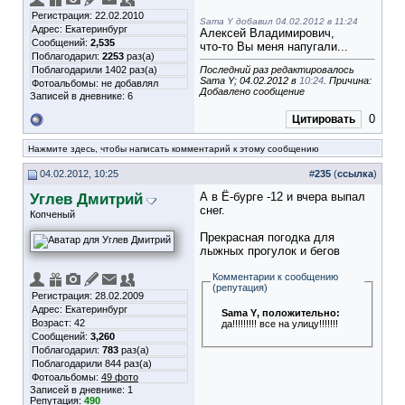
Регистрация: 22.02.2010
Sama Y добавил 04.02.2012 в 11:24
Адрес: Екатеринбург
Алексей Владимирович,
Сообщений:
2,535
что-то Вы меня напугали...
Поблагодарил:
2253
раз(а)
Поблагодарили 1402 раз(а)
Последний раз редактировалось
Sama Y; 04.02.2012 в
10:24
. Причина:
Фотоальбомы:
не добавлял
Добавлено сообщение
Записей в дневнике:
6
0
Цитировать
Нажмите здесь, чтобы написать комментарий к этому сообщению
04.02.2012, 10:25
#
235
(
ссылка
)
Углев Дмитрий
А в Ё-бурге -12 и вчера выпал
снег.
Копченый
Прекрасная погодка для
лыжных прогулок и бегов
Комментарии к сообщению
(репутация)
Регистрация: 28.02.2009
Адрес: Екатеринбург
Sama Y
, положительно:
Возраст: 42
да!!!!!!!!! все на улицу!!!!!!!
Сообщений:
3,260
Поблагодарил:
783
раз(а)
Поблагодарили 844 раз(а)
Фотоальбомы:
49 фото
Записей в дневнике:
1
Репутация:
490