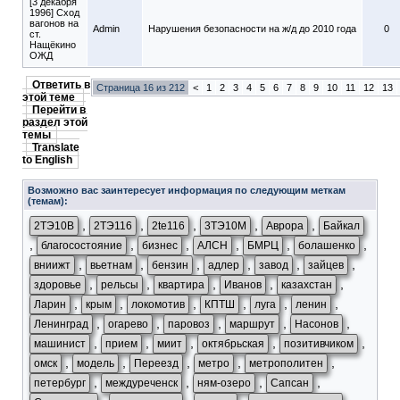
[3 декабря
1996] Сход
вагонов на
Admin
Нарушения безопасности на ж/д до 2010 года
0
ст.
Нащёкино
ОЖД
Ответить в
Страница 16 из 212
<
1
2
3
4
5
6
7
8
9
10
11
12
13
этой теме
Перейти в
раздел этой
темы
Translate
to English
Возможно вас заинтересует информация по следующим меткам
(темам):
,
,
,
,
,
2ТЭ10В
2ТЭ116
2te116
3ТЭ10М
Аврора
Байкал
,
,
,
,
,
,
благосостояние
бизнес
АЛСН
БМРЦ
болашенко
,
,
,
,
,
,
вниижт
вьетнам
бензин
адлер
завод
зайцев
,
,
,
,
,
здоровье
рельсы
квартира
Иванов
казахстан
,
,
,
,
,
,
Ларин
крым
локомотив
КПТШ
луга
ленин
,
,
,
,
,
Ленинград
огарево
паровоз
маршрут
Насонов
,
,
,
,
,
машинист
прием
миит
октябрьская
позитивчиком
,
,
,
,
,
омск
модель
Переезд
метро
метрополитен
,
,
,
,
петербург
междуреченск
ням-озеро
Сапсан