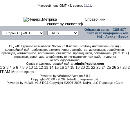
Часовой пояс GMT +3, время:
11:11
.
Справочник
сцбист.ру сцбист.рф
Обратная связь
-
СЦБИСТ -
сайт железнодорожников
№1
-
Архив
-
Вверх
СЦБИСТ (ранее назывался: Форум СЦБистов - Railway Automation Forum) -
крупнейший сайт работников локомотивного хозяйства, движенцев, эсцебистов,
путейцев, контактников, вагонников, связистов, проводников, работников ЦФТО, ИВЦ
железных дорог, дистанций погрузочно-разгрузочных работ и других
железнодорожников.
Связь с администрацией сайта:
admin@scbist.com
1
2
3
4
5
6
7
8
9
10
11
12
13
14
15
16
17
18
19
20
21
22
23
24
25
26
27
28
2
ГРАМ Мессенджер
Powered by vBulletin® Version 3.8.1
Copyright ©2000 - 2026, Jelsoft Enterprises Ltd.
Powered by NuWiki v1.3 RC1 Copyright ©2006-2007, NuHit, LLC Перевод: zCarot