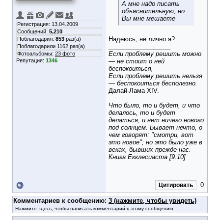
А мне надо писать
объяснительную, но
Вы мне мешаете
Регистрация: 13.04.2009
Сообщений:
5,210
Надеюсь, не лично я?
Поблагодарил:
853
раз(а)
__________________
Поблагодарили 1162 раз(а)
Если проблему решить можно
Фотоальбомы:
23 фото
Репутация:
1346
— не стоит о ней
беспокоиться,
Если проблему решить нельзя
— беспокоиться бесполезно.
Далай-Лама XIV.
Что было, то и будет, и что
делалось, то и будет
делаться, и нет ничего нового
под солнцем. Бывает нечто, о
чем говорят: "смотри, вот
это новое"; но это было уже в
веках, бывших прежде нас.
Книга Екклесиаста [9:10]
0
Цитировать
Комментариев к сообщению:
3 (нажмите, чтобы увидеть)
Нажмите здесь, чтобы написать комментарий к этому сообщению