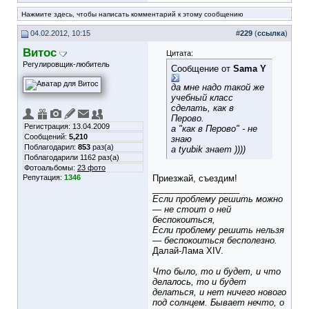
Нажмите здесь, чтобы написать комментарий к этому сообщению
04.02.2012, 10:15
#
229
(
ссылка
)
Витос
Цитата:
Регулировщик-любитель
Сообщение от
Sama Y
да мне надо такой же
учебный класс
сделать, как в
Перово.
Регистрация: 13.04.2009
а "как в Перово" - не
Сообщений:
5,210
знаю
Поблагодарил:
853
раз(а)
а tyubik знает ))))
Поблагодарили 1162 раз(а)
Фотоальбомы:
23 фото
Репутация:
1346
Приезжай, съездим!
__________________
Если проблему решить можно
— не стоит о ней
беспокоиться,
Если проблему решить нельзя
— беспокоиться бесполезно.
Далай-Лама XIV.
Что было, то и будет, и что
делалось, то и будет
делаться, и нет ничего нового
под солнцем. Бывает нечто, о