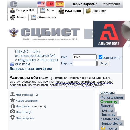
Забыл пароль?
Регистрация
Балуев Н.Н.
Фото
РЖДТьюб
Дневники
Файлы
Объявления
СЦБИСТ - сайт
железнодорожников №1
Имя
Запомнить?
>
Флудильня
>
Разговоры
Пароль
обо всем
Делюсь позитивчиком
Разговоры обо всем
Делимся житейскими проблемами. Также
смотрите социальные группы
локомотивщиков
,
путейцев
,
движенцев
,
эсцебистов
,
контактников
,
вагонников
,
связистов
,
проводников
.
Форумы
Моя страница
(
?
)
Фотогалерея
Новые сообщения
Студенту
Дороги
Мои файлы
(
загрузить
)
Группы
(
+
)
Мои фото
Помощь
Мои настройки
Календарь
Новые фото
Почта