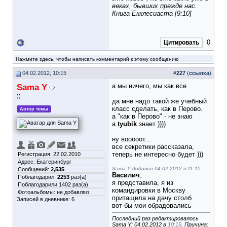
веках, бывших прежде нас.
Книга Екклесиаста [9:10]
0
Цитировать
Нажмите здесь, чтобы написать комментарий к этому сообщению
04.02.2012, 10:15
#
227
(
ссылка
)
Sama Y
а мы ничего, мы как все
))
да мне надо такой же учебный
класс сделать, как в Перово.
Автор темы
а "как в Перово" - не знаю
а
tyubik
знает ))))
ну вооооот...
все секретики рассказала,
теперь не интересно будет )))
Регистрация: 22.02.2010
Адрес: Екатеринбург
Sama Y добавил 04.02.2012 в 11:15
Сообщений:
2,535
Василич
,
Поблагодарил:
2253
раз(а)
я представила, я из
Поблагодарили 1402 раз(а)
командировки в Москву
Фотоальбомы:
не добавлял
притащила на дачу столб
Записей в дневнике:
6
вот бы мои обрадовались
Последний раз редактировалось
Sama Y; 04.02.2012 в
10:15
. Причина: