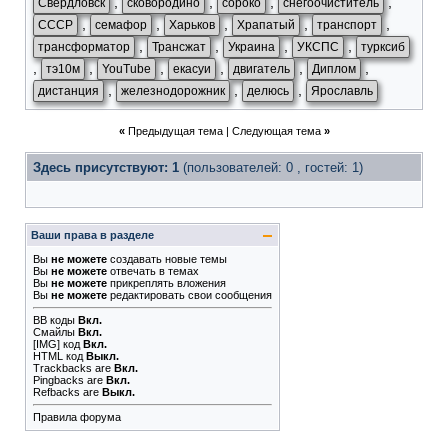
,
,
,
,
Свердловск
сковородино
сороко
снегоочиститель
,
,
,
,
,
СССР
семафор
Харьков
Храпатый
транспорт
,
,
,
,
трансформатор
Трансжат
Украина
УКСПС
турксиб
,
,
,
,
,
,
тэ10м
YouTube
екасуи
двигатель
Диплом
,
,
,
дистанция
железнодорожник
делюсь
Ярославль
«
Предыдущая тема
|
Следующая тема
»
Здесь присутствуют: 1
(пользователей: 0 , гостей: 1)
Ваши права в разделе
Вы
не можете
создавать новые темы
Вы
не можете
отвечать в темах
Вы
не можете
прикреплять вложения
Вы
не можете
редактировать свои сообщения
BB коды
Вкл.
Смайлы
Вкл.
[IMG]
код
Вкл.
HTML код
Выкл.
Trackbacks
are
Вкл.
Pingbacks
are
Вкл.
Refbacks
are
Выкл.
Правила форума