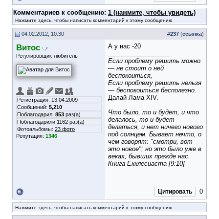
Комментариев к сообщению:
1 (нажмите, чтобы увидеть)
Нажмите здесь, чтобы написать комментарий к этому сообщению
04.02.2012, 10:30
#
237
(
ссылка
)
Витос
А у нас -20
__________________
Регулировщик-любитель
Если проблему решить можно
— не стоит о ней
беспокоиться,
Если проблему решить нельзя
— беспокоиться бесполезно.
Далай-Лама XIV.
Регистрация: 13.04.2009
Сообщений:
5,210
Что было, то и будет, и что
Поблагодарил:
853
раз(а)
делалось, то и будет
Поблагодарили 1162 раз(а)
делаться, и нет ничего нового
Фотоальбомы:
23 фото
под солнцем. Бывает нечто, о
Репутация:
1346
чем говорят: "смотри, вот
это новое"; но это было уже в
веках, бывших прежде нас.
Книга Екклесиаста [9:10]
0
Цитировать
Нажмите здесь, чтобы написать комментарий к этому сообщению