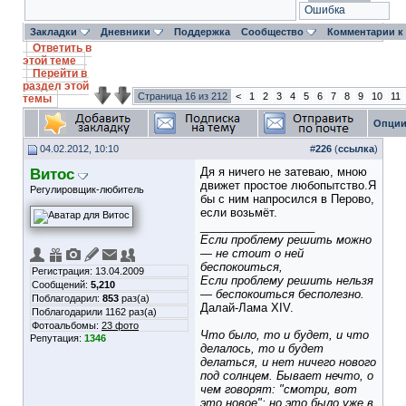
Ошибка
Закладки
Дневники
Поддержка
Сообщество
Комментарии к
Ответить в
этой теме
Перейти в
раздел этой
Страница 16 из 212
<
1
2
3
4
5
6
7
8
9
10
11
темы
Опции
04.02.2012, 10:10
#
226
(
ссылка
)
Витос
Дя я ничего не затеваю, мною
движет простое любопытство.Я
Регулировщик-любитель
бы с ним напросился в Перово,
если возьмёт.
__________________
Если проблему решить можно
— не стоит о ней
беспокоиться,
Регистрация: 13.04.2009
Если проблему решить нельзя
Сообщений:
5,210
— беспокоиться бесполезно.
Поблагодарил:
853
раз(а)
Далай-Лама XIV.
Поблагодарили 1162 раз(а)
Фотоальбомы:
23 фото
Что было, то и будет, и что
Репутация:
1346
делалось, то и будет
делаться, и нет ничего нового
под солнцем. Бывает нечто, о
чем говорят: "смотри, вот
это новое"; но это было уже в