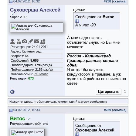
04.02.2012, 10:32
#
238
(
ссылка
)
Суховерша Алексей
Цитата:
Сообщение от
Витос
Super V.I.P.
А у нас -20
А мне надо писать
объяснительную, но Вы мне
мешаете
Регистрация: 24.01.2011
__________________
Адрес: Калининград
Россия - Калининград.
Возраст: 64
Границы разные, страна -
Сообщений:
9,085
одна.
Поблагодарил:
1796
раз(а)
Я хотел бы служить
Поблагодарили 2156 раз(а)
кондуктором в трамвае, а уж
Фотоальбомы:
710 фото
Репутация:
673
хуже этой работы нет ничего на
свете.
1
Цитировать
Нажмите здесь, чтобы написать комментарий к этому сообщению
04.02.2012, 10:33
#
239
(
ссылка
)
Витос
Цитата:
Регулировщик-любитель
Сообщение от
Суховерша Алексей