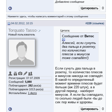
Добавлено сообщение
0
Цитировать
Нажмите здесь, чтобы написать комментарий к этому сообщению
04.02.2012, 10:15
#
228
(
ссылка
)
Torquato Tasso
Цитата:
Новый пользователь
Сообщение от
Витос
Алексей, если сунуть
два пальца в розетку,
то количество
плюсов и минусов
тоже совпадёт!)
Если сунуть два пальца в
розетку, то количество плюсов
и минусов никогда не совпадёт.
Регистрация: 07.07.2009
В какой-то определенный
Сообщений:
5,880
момент времени плюсов будет
Поблагодарил:
282
раз(а)
больше (аж 220 штук), а в
Поблагодарили 1013 раз(а)
другой период - наоборот
Фотоальбомы:
1 фото
минусов. А если бы совпадало,
то сколько людей были -бы до
сих пор живы и здоровы.
0
Цитировать