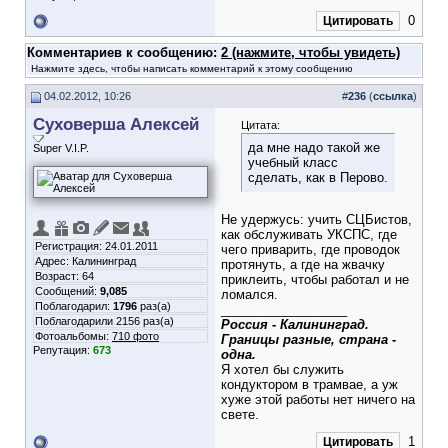
0
Цитировать
Комментариев к сообщению:
2 (нажмите, чтобы увидеть)
Нажмите здесь, чтобы написать комментарий к этому сообщению
04.02.2012, 10:26
#
236
(
ссылка
)
Суховерша Алексей
Цитата:
да мне надо такой же
Super V.I.P.
учебный класс
сделать, как в Перово.
Не удержусь: учить СЦБистов,
как обслуживать УКСПС, где
Регистрация: 24.01.2011
чего приварить, где проводок
Адрес: Калининград
протянуть, а где на жвачку
Возраст: 64
приклеить, чтобы работал и не
Сообщений:
9,085
ломался.
Поблагодарил:
1796
раз(а)
__________________
Поблагодарили 2156 раз(а)
Россия - Калининград.
Фотоальбомы:
710 фото
Границы разные, страна -
Репутация:
673
одна.
Я хотел бы служить
кондуктором в трамвае, а уж
хуже этой работы нет ничего на
свете.
1
Цитировать