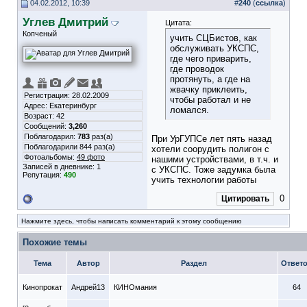
04.02.2012, 10:39
#
240
(
ссылка
)
Углев Дмитрий
Цитата:
Копченый
учить СЦБистов, как
обслуживать УКСПС,
где чего приварить,
где проводок
протянуть, а где на
жвачку приклеить,
Регистрация: 28.02.2009
чтобы работал и не
Адрес: Екатеринбург
ломался.
Возраст: 42
Сообщений:
3,260
Поблагодарил:
783
раз(а)
При УрГУПСе лет пять назад
Поблагодарили 844 раз(а)
хотели соорудить полигон с
Фотоальбомы:
49 фото
нашими устройствами, в т.ч. и
Записей в дневнике:
1
с УКСПС. Тоже задумка была
Репутация:
490
учить технологии работы
0
Цитировать
Нажмите здесь, чтобы написать комментарий к этому сообщению
Похожие темы
Тема
Автор
Раздел
Ответ
Кинопрокат
Андрей13
КИНОмания
64