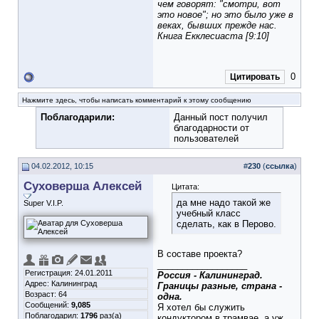
чем говорят: "смотри, вот
это новое"; но это было уже в
веках, бывших прежде нас.
Книга Екклесиаста [9:10]
0
Цитировать
Нажмите здесь, чтобы написать комментарий к этому сообщению
Поблагодарили:
Данный пост получил
благодарности от
пользователей
04.02.2012, 10:15
#
230
(
ссылка
)
Суховерша Алексей
Цитата:
да мне надо такой же
Super V.I.P.
учебный класс
сделать, как в Перово.
В составе проекта?
__________________
Регистрация: 24.01.2011
Россия - Калининград.
Адрес: Калининград
Границы разные, страна -
Возраст: 64
одна.
Сообщений:
9,085
Я хотел бы служить
Поблагодарил:
1796
раз(а)
кондуктором в трамвае, а уж