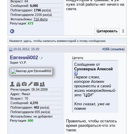
Возраст: 64
хуже этой работы нет ничего на
Сообщений:
9,085
свете.
Поблагодарил:
1796
раз(а)
Поблагодарили 2156 раз(а)
Фотоальбомы:
710 фото
Репутация:
673
1
Цитировать
Нажмите здесь, чтобы написать комментарий к этому сообщению
10.01.2012, 15:20
#
155
(
ссылка
)
Евгений002
Цитата:
Super V.I.P.
Сообщение от
Суховерша Алексей
Первое слово,
которое должен
произнести в своей
Регистрация: 05.04.2009
жизни новорожденный-
Адрес: Ямал
это "ЦДИ"
Возраст: 70
Сообщений:
4,370
Кто сказал, уже не
Поблагодарил:
402
раз(а)
помню
Поблагодарили 655 раз(а)
Фотоальбомы:
не добавлял
Репутация:
600
Правильно, чтобы осталось
время разобраться-что это
такое.