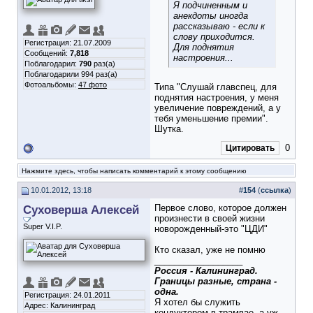
Я подчиненным и
анекдоты иногда
рассказываю - если к
слову приходится.
Регистрация: 21.07.2009
Для поднятия
Сообщений:
7,818
настроения...
Поблагодарил:
790
раз(а)
Поблагодарили 994 раз(а)
Фотоальбомы:
47 фото
Типа "Слушай главспец, для
поднятия настроения, у меня
увеличение повреждений, а у
тебя уменьшение премии".
Шутка.
0
Цитировать
Нажмите здесь, чтобы написать комментарий к этому сообщению
10.01.2012, 13:18
#
154
(
ссылка
)
Суховерша Алексей
Первое слово, которое должен
произнести в своей жизни
Super V.I.P.
новорожденный-это "ЦДИ"
Кто сказал, уже не помню
__________________
Россия - Калининград.
Границы разные, страна -
одна.
Регистрация: 24.01.2011
Я хотел бы служить
Адрес: Калининград
кондуктором в трамвае, а уж