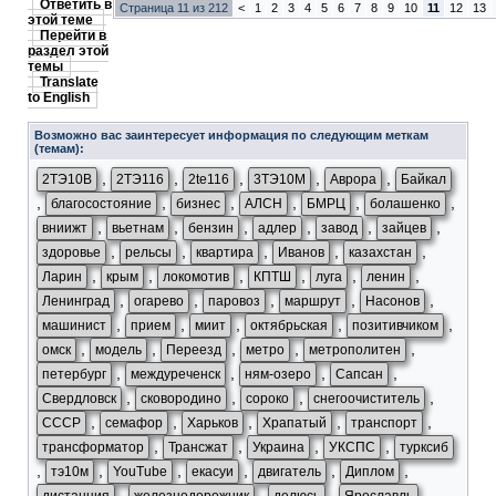
Ответить в
Страница 11 из 212
<
1
2
3
4
5
6
7
8
9
10
11
12
13
этой теме
Перейти в
раздел этой
темы
Translate
to English
Возможно вас заинтересует информация по следующим меткам
(темам):
,
,
,
,
,
2ТЭ10В
2ТЭ116
2te116
3ТЭ10М
Аврора
Байкал
,
,
,
,
,
,
благосостояние
бизнес
АЛСН
БМРЦ
болашенко
,
,
,
,
,
,
вниижт
вьетнам
бензин
адлер
завод
зайцев
,
,
,
,
,
здоровье
рельсы
квартира
Иванов
казахстан
,
,
,
,
,
,
Ларин
крым
локомотив
КПТШ
луга
ленин
,
,
,
,
,
Ленинград
огарево
паровоз
маршрут
Насонов
,
,
,
,
,
машинист
прием
миит
октябрьская
позитивчиком
,
,
,
,
,
омск
модель
Переезд
метро
метрополитен
,
,
,
,
петербург
междуреченск
ням-озеро
Сапсан
,
,
,
,
Свердловск
сковородино
сороко
снегоочиститель
,
,
,
,
,
СССР
семафор
Харьков
Храпатый
транспорт
,
,
,
,
трансформатор
Трансжат
Украина
УКСПС
турксиб
,
,
,
,
,
,
тэ10м
YouTube
екасуи
двигатель
Диплом
,
,
,