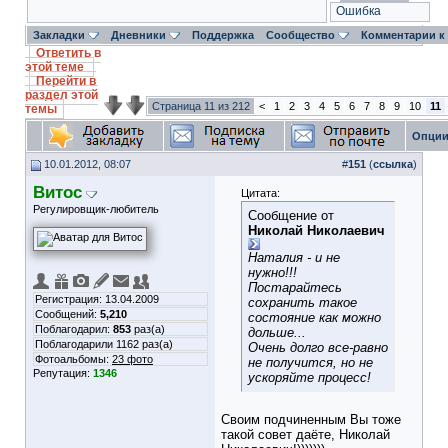
Ошибка
Закладки
Дневники
Поддержка
Сообщество
Комментарии к
Ответить в
этой теме
Перейти в
раздел этой
Страница 11 из 212
<
1
2
3
4
5
6
7
8
9
10
11
темы
Опции
10.01.2012, 08:07
#
151
(
ссылка
)
Витос
Цитата:
Регулировщик-любитель
Сообщение от
Николай Николаевич
Наталия - и не
нужно!!!
Постарайтесь
Регистрация: 13.04.2009
сохранить такое
Сообщений:
5,210
состояние как можно
Поблагодарил:
853
раз(а)
дольше...
Поблагодарили 1162 раз(а)
Очень долго все-равно
Фотоальбомы:
23 фото
не получится, но не
Репутация:
1346
ускоряйте процесс!
Своим подчиненным Вы тоже
такой совет даёте, Николай