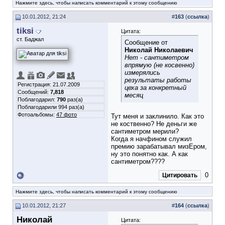
Нажмите здесь, чтобы написать комментарий к этому сообщению
10.01.2012, 21:24
#
163
(
ссылка
)
tiksi
Цитата:
ст. Баджал
Сообщение от
Николай Николаевич
Нет - сантиметром
впрямую (не косвенно)
измерялись
результаты работы
Регистрация: 21.07.2009
цеха за конкретный
Сообщений:
7,818
месяц
Поблагодарил:
790
раз(а)
Поблагодарили 994 раз(а)
Фотоальбомы:
47 фото
Тут меня и заклинило. Как это
не коственно? Не деньги же
сантиметром мерили?
Когда я начфином служил
премию зарабатывал мизЕром,
ну это понятно как. А как
сантиметром????
0
Цитировать
Нажмите здесь, чтобы написать комментарий к этому сообщению
10.01.2012, 21:27
#
164
(
ссылка
)
Николай
Цитата: