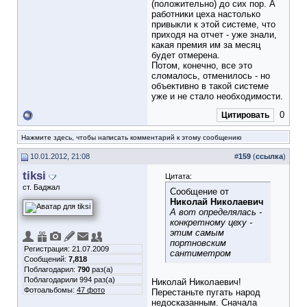
(положительно) до сих пор. А
работники цеха настолько
привыкли к этой системе, что
приходя на отчет - уже знали,
какая премия им за месяц
будет отмерена.
Потом, конечно, все это
сломалось, отменилось - но
объективно в такой системе
уже и не стало необходимости.
0
Цитировать
Нажмите здесь, чтобы написать комментарий к этому сообщению
10.01.2012, 21:08
#
159
(
ссылка
)
tiksi
Цитата:
ст. Баджал
Сообщение от
Николай Николаевич
А вот определялась -
конкретному цеху -
этим самым
портновским
Регистрация: 21.07.2009
сантиметром
Сообщений:
7,818
Поблагодарил:
790
раз(а)
Поблагодарили 994 раз(а)
Николай Николаевич!
Фотоальбомы:
47 фото
Перестаньте пугать народ
недосказанным. Сначала