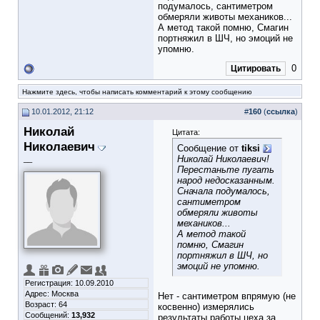
подумалось, сантиметром
обмеряли животы механиков...
А метод такой помню, Смагин
портняжил в ШЧ, но эмоций не
упомню.
0
Цитировать
Нажмите здесь, чтобы написать комментарий к этому сообщению
10.01.2012, 21:12
#
160
(
ссылка
)
Николай
Цитата:
Николаевич
Сообщение от
tiksi
Николай Николаевич!
__
Перестаньте пугать
народ недосказанным.
Сначала подумалось,
сантиметром
обмеряли животы
механиков...
А метод такой
помню, Смагин
портняжил в ШЧ, но
эмоций не упомню.
Регистрация: 10.09.2010
Адрес: Москва
Нет - сантиметром впрямую (не
Возраст: 64
косвенно) измерялись
Сообщений:
13,932
результаты работы цеха за