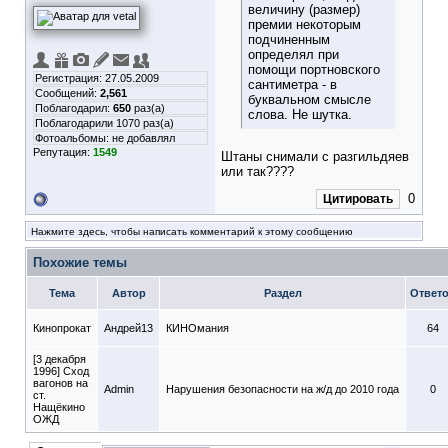
величину (размер)
премии некоторым
подчиненным
определял при
помощи портновского
Регистрация: 27.05.2009
сантиметра - в
Сообщений:
2,561
буквальном смысле
Поблагодарил:
650
раз(а)
слова. Не шутка.
Поблагодарили 1070 раз(а)
Фотоальбомы:
не добавлял
Репутация:
1549
Штаны снимали с разгильдяев
или так????
0
Цитировать
Нажмите здесь, чтобы написать комментарий к этому сообщению
Похожие темы
Тема
Автор
Раздел
Ответ
Кинопрокат
Андрей13
КИНОмания
64
[3 декабря
1996] Сход
вагонов на
Admin
Нарушения безопасности на ж/д до 2010 года
0
ст.
Нащёкино
ОЖД