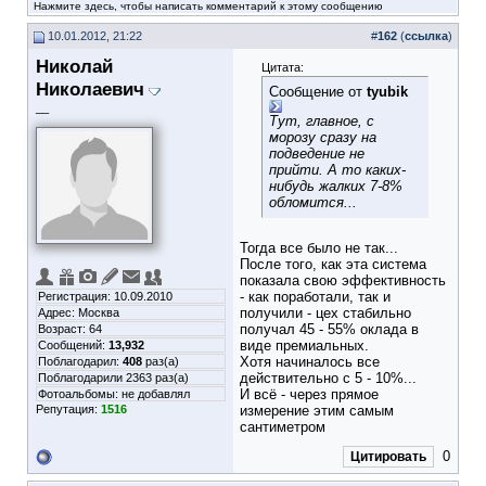
Нажмите здесь, чтобы написать комментарий к этому сообщению
10.01.2012, 21:22
#
162
(
ссылка
)
Николай
Цитата:
Николаевич
Сообщение от
tyubik
__
Тут, главное, с
морозу сразу на
подведение не
прийти. А то каких-
нибудь жалких 7-8%
обломится...
Тогда все было не так...
После того, как эта система
показала свою эффективность
- как поработали, так и
Регистрация: 10.09.2010
получили - цех стабильно
Адрес: Москва
получал 45 - 55% оклада в
Возраст: 64
виде премиальных.
Сообщений:
13,932
Хотя начиналось все
Поблагодарил:
408
раз(а)
действительно с 5 - 10%...
Поблагодарили 2363 раз(а)
И всё - через прямое
Фотоальбомы:
не добавлял
Репутация:
1516
измерение этим самым
сантиметром
0
Цитировать