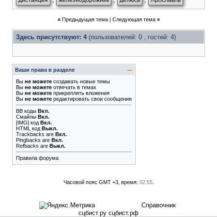
дистанция
железнодорожник
делюсь
Ярославль
«
Предыдущая тема
|
Следующая тема
»
Здесь присутствуют: 4
(пользователей: 0 , гостей: 4)
Ваши права в разделе
Вы
не можете
создавать новые темы
Вы
не можете
отвечать в темах
Вы
не можете
прикреплять вложения
Вы
не можете
редактировать свои сообщения
BB коды
Вкл.
Смайлы
Вкл.
[IMG]
код
Вкл.
HTML код
Выкл.
Trackbacks
are
Вкл.
Pingbacks
are
Вкл.
Refbacks
are
Выкл.
Правила форума
Часовой пояс GMT +3, время:
02:55
.
Справочник
сцбист.ру сцбист.рф