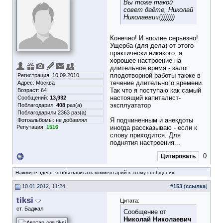
Вы тоже такой
совет даёте, Николай
Николаевич!)))))))
Конечно! И вполне серьезно!
Ущерба (для дела) от этого
практически никакого, а
хорошее настроение на
длительное время - залог
плодотворной работы также в
Регистрация: 10.09.2010
течение длительного времени.
Адрес: Москва
Так что я поступаю как самый
Возраст: 64
настоящий капиталист-
Сообщений:
13,932
эксплуататор
Поблагодарил:
408
раз(а)
Поблагодарили 2363 раз(а)
Я подчиненным и анекдоты
Фотоальбомы:
не добавлял
Репутация:
1516
иногда рассказываю - если к
слову приходится. Для
поднятия настроения...
0
Цитировать
Нажмите здесь, чтобы написать комментарий к этому сообщению
10.01.2012, 11:24
#
153
(
ссылка
)
tiksi
Цитата:
ст. Баджал
Сообщение от
Николай Николаевич