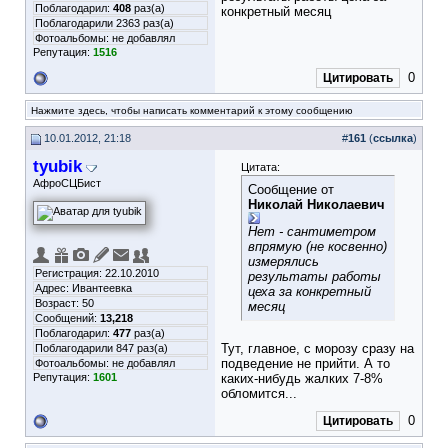
Поблагодарил:
408
раз(а)
конкретный месяц
Поблагодарили 2363 раз(а)
Фотоальбомы:
не добавлял
Репутация:
1516
0
Цитировать
Нажмите здесь, чтобы написать комментарий к этому сообщению
10.01.2012, 21:18
#
161
(
ссылка
)
tyubik
Цитата:
АфроСЦБист
Сообщение от
Николай Николаевич
Нет - сантиметром
впрямую (не косвенно)
измерялись
Регистрация: 22.10.2010
результаты работы
Адрес: Ивантеевка
цеха за конкретный
Возраст: 50
месяц
Сообщений:
13,218
Поблагодарил:
477
раз(а)
Тут, главное, с морозу сразу на
Поблагодарили 847 раз(а)
подведение не прийти. А то
Фотоальбомы:
не добавлял
Репутация:
1601
каких-нибудь жалких 7-8%
обломится...
0
Цитировать