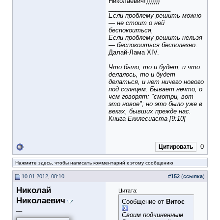
Николаевич!)))))))
__________________
Если проблему решить можно
— не стоит о ней
беспокоиться,
Если проблему решить нельзя
— беспокоиться бесполезно.
Далай-Лама XIV.
Что было, то и будет, и что
делалось, то и будет
делаться, и нет ничего нового
под солнцем. Бывает нечто, о
чем говорят: "смотри, вот
это новое"; но это было уже в
веках, бывших прежде нас.
Книга Екклесиаста [9:10]
0
Цитировать
Нажмите здесь, чтобы написать комментарий к этому сообщению
10.01.2012, 08:10
#
152
(
ссылка
)
Николай
Цитата:
Николаевич
Сообщение от
Витос
__
Своим подчиненным