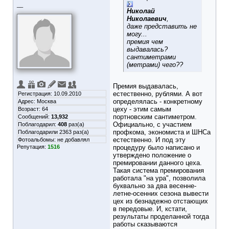
__
Николай
Николаевич
,
даже представить не
могу...
премия чем
выдавалась?
сантиметрами
(метрами) чего??
Премия выдавалась,
естественно, рублями. А вот
Регистрация: 10.09.2010
определялась - конкретному
Адрес: Москва
цеху - этим самым
Возраст: 64
портновским сантиметром.
Сообщений:
13,932
Официально, с участием
Поблагодарил:
408
раз(а)
профкома, экономиста и ШНСа
Поблагодарили 2363 раз(а)
естественно. И под эту
Фотоальбомы:
не добавлял
Репутация:
1516
процедуру было написано и
утверждено положение о
премировании данного цеха.
Такая система премирования
работала "на ура", позволила
буквально за два весенне-
летне-осенних сезона вывести
цех из безнадежно отстающих
в передовые. И, кстати,
результаты проделанной тогда
работы сказываются