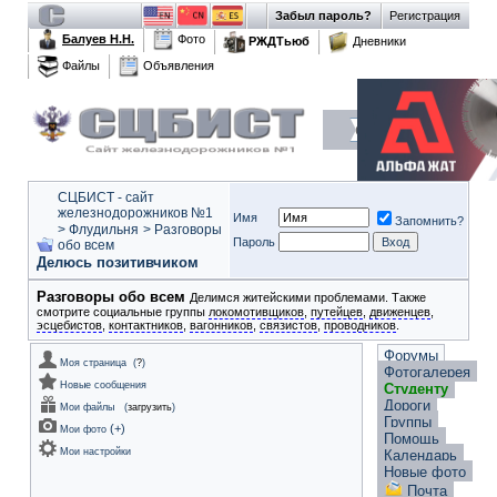
Забыл пароль?
Регистрация
Балуев Н.Н.
Фото
РЖДТьюб
Дневники
Файлы
Объявления
СЦБИСТ - сайт
железнодорожников №1
Имя
Запомнить?
>
Флудильня
>
Разговоры
Пароль
обо всем
Делюсь позитивчиком
Разговоры обо всем
Делимся житейскими проблемами. Также
смотрите социальные группы
локомотивщиков
,
путейцев
,
движенцев
,
эсцебистов
,
контактников
,
вагонников
,
связистов
,
проводников
.
Форумы
Моя страница
(
?
)
Фотогалерея
Новые сообщения
Студенту
Дороги
Мои файлы
(
загрузить
)
Группы
(
+
)
Мои фото
Помощь
Мои настройки
Календарь
Новые фото
Почта