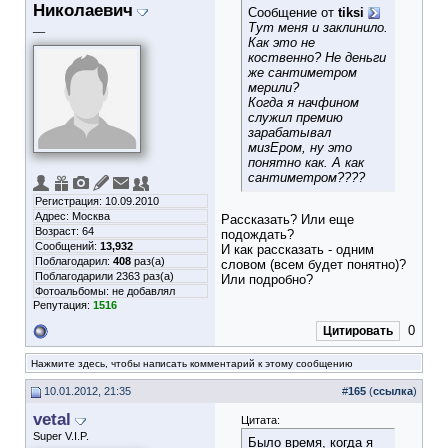
Николаевич
Сообщение от
tiksi
Тут меня и заклинило.
__
Как это не
коственно? Не деньги
же сантиметром
мерили?
Когда я начфином
служил премию
зарабатывал
мизЕром, ну это
понятно как. А как
сантиметром????
Регистрация: 10.09.2010
Адрес: Москва
Рассказать? Или еще
Возраст: 64
подождать?
Сообщений:
13,932
И как рассказать - одним
Поблагодарил:
408
раз(а)
словом (всем будет понятно)?
Поблагодарили 2363 раз(а)
Или подробно?
Фотоальбомы:
не добавлял
Репутация:
1516
0
Цитировать
Нажмите здесь, чтобы написать комментарий к этому сообщению
10.01.2012, 21:35
#
165
(
ссылка
)
vetal
Цитата:
Super V.I.P.
Было время, когда я