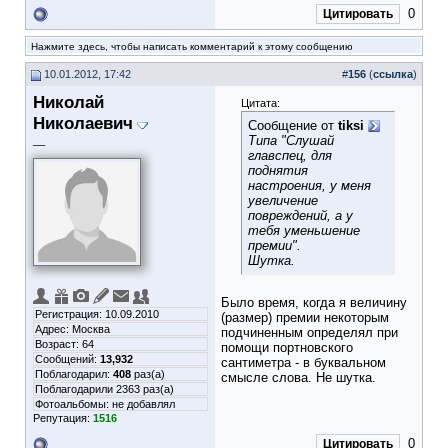
0
Цитировать
Нажмите здесь, чтобы написать комментарий к этому сообщению
10.01.2012, 17:42
#
156
(
ссылка
)
Николай
Цитата:
Николаевич
Сообщение от
tiksi
Типа "Слушай
__
главспец, для
поднятия
настроения, у меня
увеличение
повреждений, а у
тебя уменьшение
премии".
Шутка.
Было время, когда я величину
Регистрация: 10.09.2010
(размер) премии некоторым
Адрес: Москва
подчиненным определял при
Возраст: 64
помощи портновского
Сообщений:
13,932
сантиметра - в буквальном
Поблагодарил:
408
раз(а)
смысле слова. Не шутка.
Поблагодарили 2363 раз(а)
Фотоальбомы:
не добавлял
Репутация:
1516
0
Цитировать