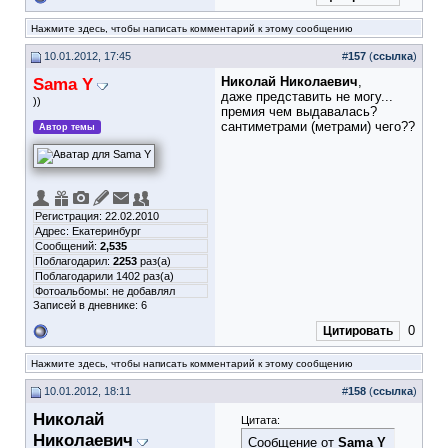
Нажмите здесь, чтобы написать комментарий к этому сообщению
10.01.2012, 17:45
#
157
(
ссылка
)
Sama Y
Николай Николаевич
,
даже представить не могу...
))
премия чем выдавалась?
сантиметрами (метрами) чего??
Автор темы
Регистрация: 22.02.2010
Адрес: Екатеринбург
Сообщений:
2,535
Поблагодарил:
2253
раз(а)
Поблагодарили 1402 раз(а)
Фотоальбомы:
не добавлял
Записей в дневнике:
6
0
Цитировать
Нажмите здесь, чтобы написать комментарий к этому сообщению
10.01.2012, 18:11
#
158
(
ссылка
)
Николай
Цитата:
Николаевич
Сообщение от
Sama Y