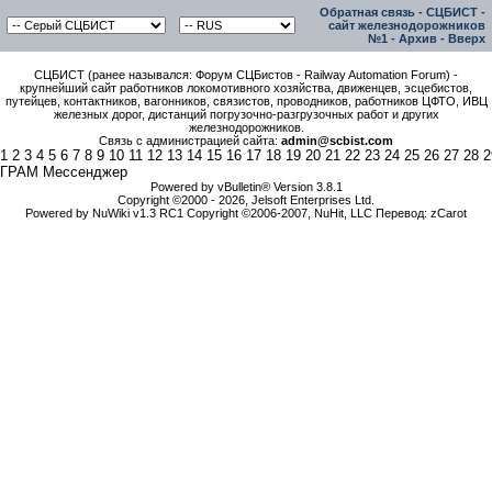
Обратная связь
-
СЦБИСТ -
сайт железнодорожников
№1
-
Архив
-
Вверх
СЦБИСТ (ранее назывался: Форум СЦБистов - Railway Automation Forum) -
крупнейший сайт работников локомотивного хозяйства, движенцев, эсцебистов,
путейцев, контактников, вагонников, связистов, проводников, работников ЦФТО, ИВЦ
железных дорог, дистанций погрузочно-разгрузочных работ и других
железнодорожников.
Связь с администрацией сайта:
admin@scbist.com
1
2
3
4
5
6
7
8
9
10
11
12
13
14
15
16
17
18
19
20
21
22
23
24
25
26
27
28
2
ГРАМ Мессенджер
Powered by vBulletin® Version 3.8.1
Copyright ©2000 - 2026, Jelsoft Enterprises Ltd.
Powered by NuWiki v1.3 RC1 Copyright ©2006-2007, NuHit, LLC Перевод: zCarot