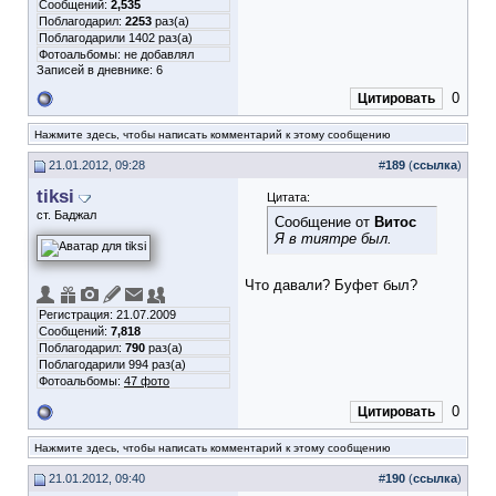
Сообщений:
2,535
Поблагодарил:
2253
раз(а)
Поблагодарили 1402 раз(а)
Фотоальбомы:
не добавлял
Записей в дневнике:
6
0
Цитировать
Нажмите здесь, чтобы написать комментарий к этому сообщению
21.01.2012, 09:28
#
189
(
ссылка
)
tiksi
Цитата:
ст. Баджал
Сообщение от
Витос
Я в тиятре был.
Что давали? Буфет был?
Регистрация: 21.07.2009
Сообщений:
7,818
Поблагодарил:
790
раз(а)
Поблагодарили 994 раз(а)
Фотоальбомы:
47 фото
0
Цитировать
Нажмите здесь, чтобы написать комментарий к этому сообщению
21.01.2012, 09:40
#
190
(
ссылка
)