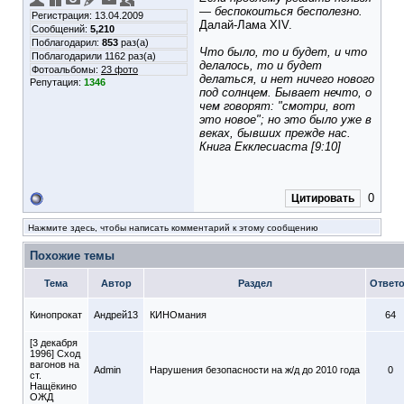
— беспокоиться бесполезно.
Регистрация: 13.04.2009
Далай-Лама XIV.
Сообщений:
5,210
Поблагодарил:
853
раз(а)
Что было, то и будет, и что
Поблагодарили 1162 раз(а)
делалось, то и будет
Фотоальбомы:
23 фото
делаться, и нет ничего нового
Репутация:
1346
под солнцем. Бывает нечто, о
чем говорят: "смотри, вот
это новое"; но это было уже в
веках, бывших прежде нас.
Книга Екклесиаста [9:10]
0
Цитировать
Нажмите здесь, чтобы написать комментарий к этому сообщению
Похожие темы
Тема
Автор
Раздел
Ответ
Кинопрокат
Андрей13
КИНОмания
64
[3 декабря
1996] Сход
вагонов на
Admin
Нарушения безопасности на ж/д до 2010 года
0
ст.
Нащёкино
ОЖД