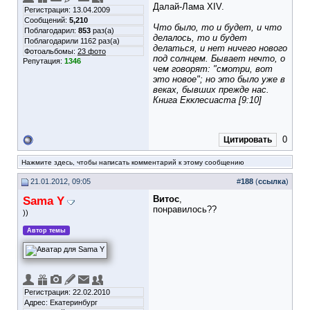
Далай-Лама XIV.
Регистрация: 13.04.2009
Сообщений:
5,210
Что было, то и будет, и что
Поблагодарил:
853
раз(а)
делалось, то и будет
Поблагодарили 1162 раз(а)
делаться, и нет ничего нового
Фотоальбомы:
23 фото
под солнцем. Бывает нечто, о
Репутация:
1346
чем говорят: "смотри, вот
это новое"; но это было уже в
веках, бывших прежде нас.
Книга Екклесиаста [9:10]
0
Цитировать
Нажмите здесь, чтобы написать комментарий к этому сообщению
21.01.2012, 09:05
#
188
(
ссылка
)
Sama Y
Витос
,
понравилось??
))
Автор темы
Регистрация: 22.02.2010
Адрес: Екатеринбург