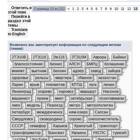
Ответить в
Страница 13 из 212
<
1
2
3
4
5
6
7
8
9
10
11
12
13
этой теме
Перейти в
раздел этой
темы
Translate
to English
Возможно вас заинтересует информация по следующим меткам
(темам):
,
,
,
,
,
2ТЭ10В
2ТЭ116
2te116
3ТЭ10М
Аврора
Байкал
,
,
,
,
,
,
благосостояние
бизнес
АЛСН
БМРЦ
болашенко
,
,
,
,
,
,
вниижт
вьетнам
бензин
адлер
завод
зайцев
,
,
,
,
,
здоровье
рельсы
квартира
Иванов
казахстан
,
,
,
,
,
,
Ларин
крым
локомотив
КПТШ
луга
ленин
,
,
,
,
,
Ленинград
огарево
паровоз
маршрут
Насонов
,
,
,
,
,
машинист
прием
миит
октябрьская
позитивчиком
,
,
,
,
,
омск
модель
Переезд
метро
метрополитен
,
,
,
,
петербург
междуреченск
ням-озеро
Сапсан
,
,
,
,
Свердловск
сковородино
сороко
снегоочиститель
,
,
,
,
,
СССР
семафор
Харьков
Храпатый
транспорт
,
,
,
,
трансформатор
Трансжат
Украина
УКСПС
турксиб
,
,
,
,
,
,
тэ10м
YouTube
екасуи
двигатель
Диплом