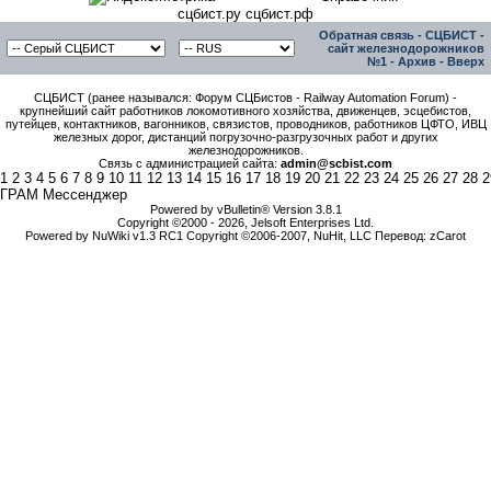
сцбист.ру сцбист.рф
Обратная связь
-
СЦБИСТ -
сайт железнодорожников
№1
-
Архив
-
Вверх
СЦБИСТ (ранее назывался: Форум СЦБистов - Railway Automation Forum) -
крупнейший сайт работников локомотивного хозяйства, движенцев, эсцебистов,
путейцев, контактников, вагонников, связистов, проводников, работников ЦФТО, ИВЦ
железных дорог, дистанций погрузочно-разгрузочных работ и других
железнодорожников.
Связь с администрацией сайта:
admin@scbist.com
1
2
3
4
5
6
7
8
9
10
11
12
13
14
15
16
17
18
19
20
21
22
23
24
25
26
27
28
2
ГРАМ Мессенджер
Powered by vBulletin® Version 3.8.1
Copyright ©2000 - 2026, Jelsoft Enterprises Ltd.
Powered by NuWiki v1.3 RC1 Copyright ©2006-2007, NuHit, LLC Перевод: zCarot