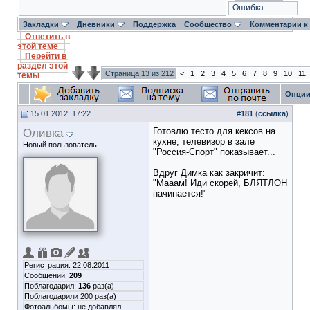
Ошибка
Закладки
Дневники
Поддержка
Сообщество
Комментарии к
Ответить в
этой теме
Перейти в
раздел этой
Страница 13 из 212
<
1
2
3
4
5
6
7
8
9
10
11
темы
Опции
15.01.2012, 17:22
#
181
(
ссылка
)
Оливка
Готовлю тесто для кексов на
кухне, телевизор в зале
Новый пользователь
"Россия-Спорт" показывает...
Вдруг Димка как закричит:
"Мааам! Иди скорей, БЛЯТЛОН
начинается!"
Регистрация: 22.08.2011
Сообщений:
209
Поблагодарил:
136
раз(а)
Поблагодарили 200 раз(а)
Фотоальбомы:
не добавлял