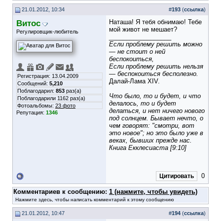
21.01.2012, 10:34
#
193
(
ссылка
)
Витос
Наташа! Я тебя обнимаю! Тебе
мой живот не мешает?
Регулировщик-любитель
__________________
Если проблему решить можно
— не стоит о ней
беспокоиться,
Если проблему решить нельзя
— беспокоиться бесполезно.
Регистрация: 13.04.2009
Далай-Лама XIV.
Сообщений:
5,210
Поблагодарил:
853
раз(а)
Что было, то и будет, и что
Поблагодарили 1162 раз(а)
делалось, то и будет
Фотоальбомы:
23 фото
делаться, и нет ничего нового
Репутация:
1346
под солнцем. Бывает нечто, о
чем говорят: "смотри, вот
это новое"; но это было уже в
веках, бывших прежде нас.
Книга Екклесиаста [9:10]
0
Цитировать
Комментариев к сообщению:
1 (нажмите, чтобы увидеть)
Нажмите здесь, чтобы написать комментарий к этому сообщению
21.01.2012, 10:47
#
194
(
ссылка
)