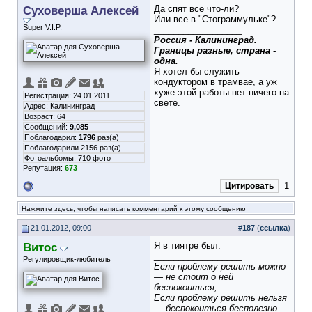
Суховерша Алексей
Да спят все что-ли?
Или все в "Стограммульке"?
Super V.I.P.
__________________
Россия - Калининград.
Границы разные, страна -
одна.
Я хотел бы служить
кондуктором в трамвае, а уж
хуже этой работы нет ничего на
Регистрация: 24.01.2011
свете.
Адрес: Калининград
Возраст: 64
Сообщений:
9,085
Поблагодарил:
1796
раз(а)
Поблагодарили 2156 раз(а)
Фотоальбомы:
710 фото
Репутация:
673
1
Цитировать
Нажмите здесь, чтобы написать комментарий к этому сообщению
21.01.2012, 09:00
#
187
(
ссылка
)
Витос
Я в тиятре был.
__________________
Регулировщик-любитель
Если проблему решить можно
— не стоит о ней
беспокоиться,
Если проблему решить нельзя
— беспокоиться бесполезно.