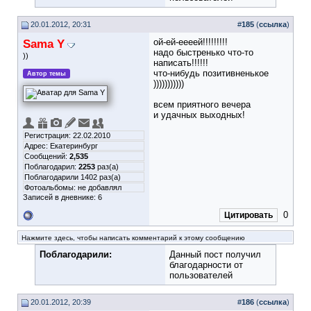
20.01.2012, 20:31
#
185
(
ссылка
)
Sama Y
ой-ей-еееей!!!!!!!!!
надо быстренько что-то
))
написать!!!!!!
что-нибудь позитивненькое
Автор темы
)))))))))))
всем приятного вечера
и удачных выходных!
Регистрация: 22.02.2010
Адрес: Екатеринбург
Сообщений:
2,535
Поблагодарил:
2253
раз(а)
Поблагодарили 1402 раз(а)
Фотоальбомы:
не добавлял
Записей в дневнике:
6
0
Цитировать
Нажмите здесь, чтобы написать комментарий к этому сообщению
Поблагодарили:
Данный пост получил
благодарности от
пользователей
20.01.2012, 20:39
#
186
(
ссылка
)