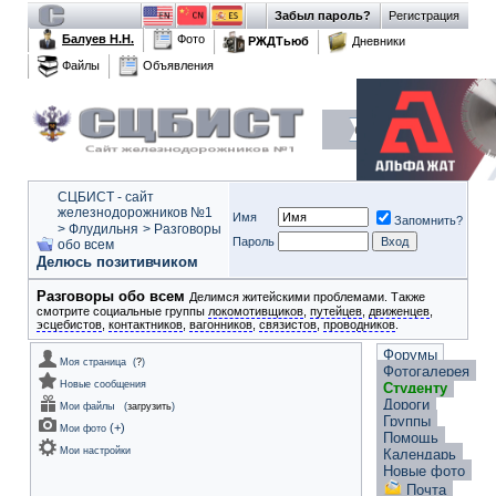
Забыл пароль?
Регистрация
Балуев Н.Н.
Фото
РЖДТьюб
Дневники
Файлы
Объявления
СЦБИСТ - сайт
железнодорожников №1
Имя
Запомнить?
>
Флудильня
>
Разговоры
Пароль
обо всем
Делюсь позитивчиком
Разговоры обо всем
Делимся житейскими проблемами. Также
смотрите социальные группы
локомотивщиков
,
путейцев
,
движенцев
,
эсцебистов
,
контактников
,
вагонников
,
связистов
,
проводников
.
Форумы
Моя страница
(
?
)
Фотогалерея
Новые сообщения
Студенту
Дороги
Мои файлы
(
загрузить
)
Группы
(
+
)
Мои фото
Помощь
Мои настройки
Календарь
Новые фото
Почта