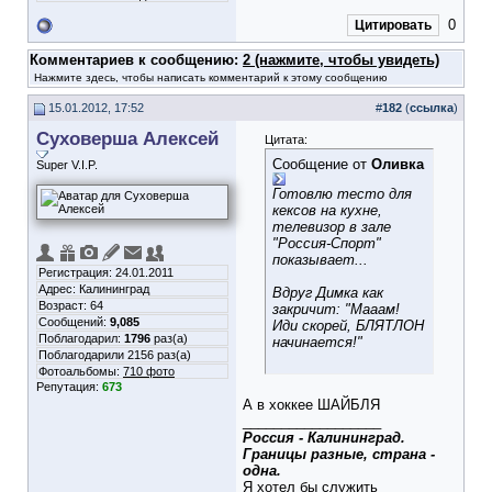
0
Цитировать
Комментариев к сообщению:
2 (нажмите, чтобы увидеть)
Нажмите здесь, чтобы написать комментарий к этому сообщению
15.01.2012, 17:52
#
182
(
ссылка
)
Суховерша Алексей
Цитата:
Сообщение от
Оливка
Super V.I.P.
Готовлю тесто для
кексов на кухне,
телевизор в зале
"Россия-Спорт"
показывает...
Регистрация: 24.01.2011
Адрес: Калининград
Вдруг Димка как
Возраст: 64
закричит: "Мааам!
Сообщений:
9,085
Иди скорей, БЛЯТЛОН
Поблагодарил:
1796
раз(а)
начинается!"
Поблагодарили 2156 раз(а)
Фотоальбомы:
710 фото
Репутация:
673
А в хоккее ШАЙБЛЯ
__________________
Россия - Калининград.
Границы разные, страна -
одна.
Я хотел бы служить