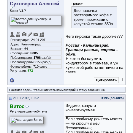
Суховерша Алексей
Цитата:
Две чашечки
Super V.I.P.
растворимого кофе с
тремя пирожками с
капустой стоили 350р.
Чего пирожки такие дорогие???
Регистрация: 24.01.2011
__________________
Адрес: Калининград
Россия - Калининград.
Возраст: 64
Границы разные, страна -
Сообщений:
9,085
одна.
Поблагодарил:
1796
раз(а)
Я хотел бы служить
Поблагодарили 2156 раз(а)
кондуктором в трамвае, а уж
Фотоальбомы:
710 фото
хуже этой работы нет ничего на
Репутация:
673
свете.
1
Цитировать
Нажмите здесь, чтобы написать комментарий к этому сообщению
21.01.2012, 10:52
#
195
(
ссылка
)
Витос
Видимо, капуста
конвертируемая.
Регулировщик-любитель
__________________
Если проблему решить можно
— не стоит о ней
беспокоиться,
Если проблему решить нельзя