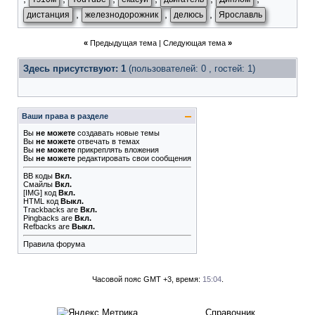
,
,
,
дистанция
железнодорожник
делюсь
Ярославль
«
Предыдущая тема
|
Следующая тема
»
Здесь присутствуют: 1
(пользователей: 0 , гостей: 1)
Ваши права в разделе
Вы
не можете
создавать новые темы
Вы
не можете
отвечать в темах
Вы
не можете
прикреплять вложения
Вы
не можете
редактировать свои сообщения
BB коды
Вкл.
Смайлы
Вкл.
[IMG]
код
Вкл.
HTML код
Выкл.
Trackbacks
are
Вкл.
Pingbacks
are
Вкл.
Refbacks
are
Выкл.
Правила форума
Часовой пояс GMT +3, время:
15:04
.
Справочник