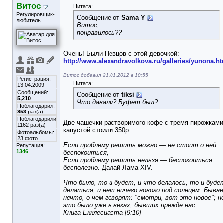
Витос
Цитата:
Регулировщик-
Сообщение от
Sama Y
любитель
Витос,
понравилось??
Очень! Были Певцов с этой девочкой:
http://www.alexandravolkova.ru/galleries/yunona.h
Витос добавил 21.01.2012 в 10:55
Регистрация:
Цитата:
13.04.2009
Сообщений:
Сообщение от
tiksi
5,210
Что давали? Буфет был?
Поблагодарил:
853
раз(а)
Поблагодарили
Две чашечки растворимого кофе с тремя пирожками
1162 раз(а)
капустой стоили 350р.
Фотоальбомы:
__________________
23 фото
Если проблему решить можно — не стоит о ней
Репутация:
1346
беспокоиться,
Если проблему решить нельзя — беспокоиться
бесполезно.
Далай-Лама XIV.
Что было, то и будет, и что делалось, то и буде
делаться, и нет ничего нового под солнцем. Быва
нечто, о чем говорят: "смотри, вот это новое"; н
это было уже в веках, бывших прежде нас.
Книга Екклесиаста [9:10]