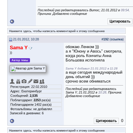
Последний раз редактировалось Витос; 21.01.2012 в
09:54
.
Причина: Добавлено сообщение
Цитировать
Нажмите здесь, чтобы написать комментарий к этому сообщению
21.01.2012, 10:28
#
192
(
ссылка
)
Sama Y
обожаю Ленком )))
а я "Юнону и Авось" смотрела,
))
когда роль Кончиты Анна
Большова исполняла
Автор темы
Sama Y добавил 21.01.2012 в 11:28
а еще сегодня международный
день объятий )))
срочно всем обниматься
Регистрация: 22.02.2010
Последний раз редактировалось
Адрес: Екатеринбург
Sama Y; 21.01.2012 в
10:28
. Причина:
Сообщений:
2,535
Добавлено сообщение
Поблагодарил:
2253
раз(а)
Поблагодарили 1402 раз(а)
Фотоальбомы:
не добавлял
Записей в дневнике:
6
0
Цитировать
Нажмите здесь, чтобы написать комментарий к этому сообщению