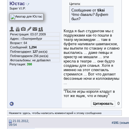
Юстас
Цитата:
Super V.I.P.
Сообщение от
tiksi
Что давали? Буфет
был?
Когда я был студентом мы с
Регистрация: 03.07.2009
подружками как-то пошли в
Адрес: г.Екатеринбург
театр музкомедии ... там в
Возраст: 64
буфете наливали шампанское,
Сообщений:
1,294
мы выпили по стакану и славно
Поблагодарил:
127
раз(а)
выспались ... даже певцы и
Поблагодарили 256 раз(а)
оркестр не мешали ... эти
Фотоальбомы:
не добавлял
кресла в театре ... они будто
Репутация:
398
созданы для спанья. Хотя я
именно на этот спектакль
стремился ... Вот что делают
бессонные ночи и коллоквиумы
...
__________________
"После игры короля кладут в
тот же ящик, что и пешку"
0
Цитировать
Нажмите здесь, чтобы написать комментарий к этому сообщению
21.01.2012,
#
191
(
ссыл
09:54