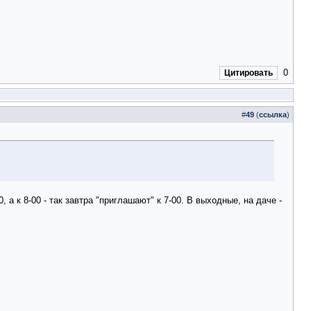
0
Цитировать
#
49
(
ссылка
)
 а к 8-00 - так завтра "приглашают" к 7-00. В выходные, на даче -