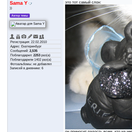
Sama Y
это тот самый слон:
))
Автор темы
Регистрация: 22.02.2010
Адрес: Екатеринбург
Сообщений:
2,535
Поблагодарил:
2253
раз(а)
Поблагодарили 1402 раз(а)
Фотоальбомы:
не добавлял
Записей в дневнике:
6
он приносит радость всем, кто на н