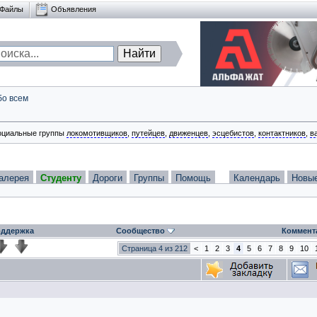
Файлы
Объявления
бо всем
оциальные группы
локомотивщиков
,
путейцев
,
движенцев
,
эсцебистов
,
контактников
,
в
алерея
Студенту
Дороги
Группы
Помощь
Календарь
Новы
ддержка
Сообщество
Коммент
Страница 4 из 212
<
1
2
3
4
5
6
7
8
9
10