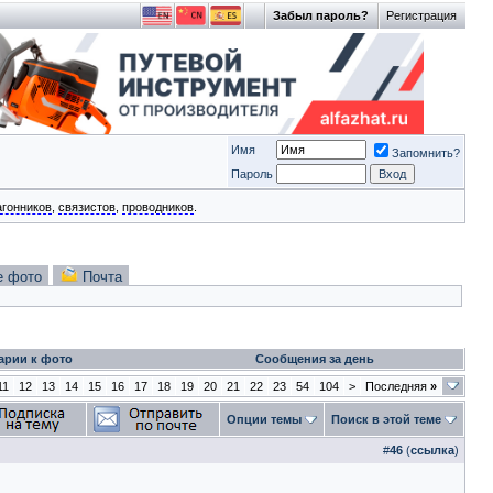
Забыл пароль?
Регистрация
Имя
Запомнить?
Пароль
агонников
,
связистов
,
проводников
.
е фото
Почта
арии к фото
Сообщения за день
11
12
13
14
15
16
17
18
19
20
21
22
23
54
104
>
Последняя
»
Опции темы
Поиск в этой теме
#
46
(
ссылка
)