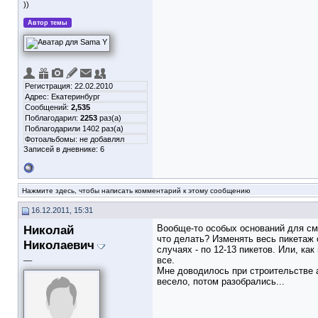
))
Автор темы
Регистрация: 22.02.2010
Адрес: Екатеринбург
Сообщений:
2,535
Поблагодарил:
2253
раз(а)
Поблагодарили 1402 раз(а)
Фотоальбомы:
не добавлял
Записей в дневнике:
6
Нажмите здесь, чтобы написать комментарий к этому сообщению
16.12.2011, 15:31
Николай
Вообще-то особых оснований для сме
что делать? Изменять весь пикетаж 
Николаевич
случаях - по 12-13 пикетов. Или, ка
__
все.
Мне доводилось при строительстве а
весело, потом разобрались...