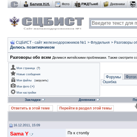
Балуев Н.Н.
Фото
РЖДТьюб
Дневники
СЦБИСТ - сайт железнодорожников №1
>
Флудильня
>
Разговоры о
Делюсь позитивчиком
Разговоры обо всем
Делимся житейскими проблемами. Также смотрите с
Моя страница
(
?
)
Новые сообщения
Форумы
Фотог
Мои файлы
(
загрузить
)
Ошибка
(
+
)
Мои фото
Мои настройки
Закладки
Дневники
По
Ответить в этой теме
Перейти в раздел этой темы
16.12.2011, 15:09
Sama Y
Пз к столбу