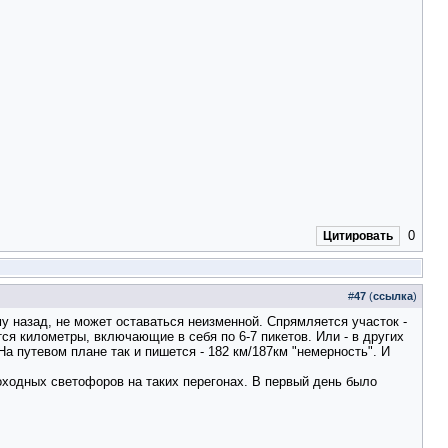
0
Цитировать
#
47
(
ссылка
)
у назад, не может оставаться неизменной. Спрямляется участок -
ся километры, включающие в себя по 6-7 пикетов. Или - в других
На путевом плане так и пишется - 182 км/187км "немерность". И
оходных светофоров на таких перегонах. В первый день было