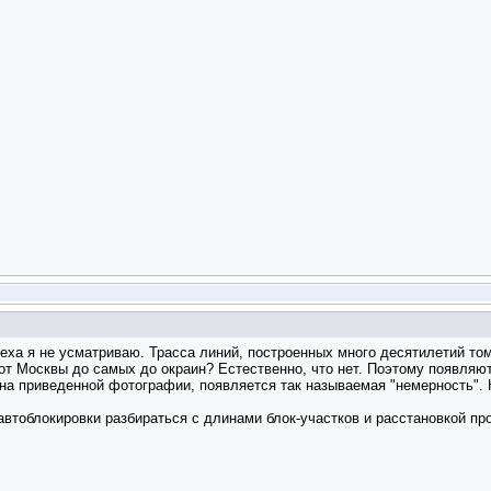
ха я не усматриваю. Трасса линий, построенных много десятилетий том
от Москвы до самых до окраин? Естественно, что нет. Поэтому появляют
к на приведенной фотографии, появляется так называемая "немерность". 
втоблокировки разбираться с длинами блок-участков и расстановкой пр