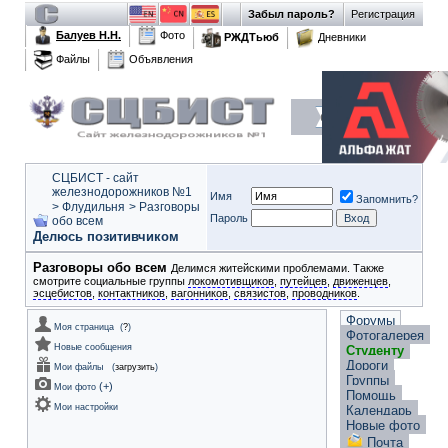
Забыл пароль?
Регистрация
Балуев Н.Н.
Фото
РЖДТьюб
Дневники
Файлы
Объявления
СЦБИСТ - сайт
железнодорожников №1
Имя
Запомнить?
>
Флудильня
>
Разговоры
Пароль
обо всем
Делюсь позитивчиком
Разговоры обо всем
Делимся житейскими проблемами. Также
смотрите социальные группы
локомотивщиков
,
путейцев
,
движенцев
,
эсцебистов
,
контактников
,
вагонников
,
связистов
,
проводников
.
Форумы
Моя страница
(
?
)
Фотогалерея
Новые сообщения
Студенту
Дороги
Мои файлы
(
загрузить
)
Группы
(
+
)
Мои фото
Помощь
Мои настройки
Календарь
Новые фото
Почта