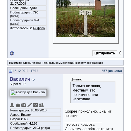
Регистрация:
21.07.2009
Сообщений:
7,818
Поблагодарил:
790
раз(а)
Поблагодарили 994
раз(а)
Фотоальбомы:
47 фото
0
Цитировать
Нажмите здесь, чтобы написать комментарий к этому сообщению
15.12.2011, 17:14
#
37
(
ссылка
)
Василич
Цитата:
Super V.I.P.
Только не знаю,
местным это
позитивно или
негативно
Регистрация: 18.06.2010
Скорее прикольно. Значит
Адрес: Братск
позитив.
Возраст: 68
__________________
Сообщений:
4,130
что есть красота
Поблагодарил:
2103
раз(а)
И почему её обожествляют