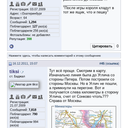
__________________
"После игры короля кладут в
Регистрация: 03.07.2009
тот же ящик, что и пешку"
Адрес: г.Екатеринбург
Возраст: 64
Сообщений:
1,294
Поблагодарил:
127
раз(а)
Поблагодарили 256 раз(а)
Фотоальбомы:
не добавлял
Репутация:
398
0
Цитировать
Нажмите здесь, чтобы написать комментарий к этому сообщению
16.12.2011, 15:07
#
45
(
ссылка
)
tiksi
Тут всё проще. Смотрим в карту.
Изначально линия была до Углича со
ст. Баджал
стороны Питера. Потом построили со
стороны Москвы. Но в Углич не пошли,
а примкнули на перегоне. Вот и
получается слева километры в сторону
Углича, счет от Сонково чтоль???
Справа от Москвы.
Регистрация:
21.07.2009
Миниатюры
Сообщений:
7,818
Поблагодарил:
790
раз(а)
Поблагодарили 994
раз(а)