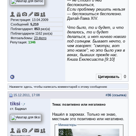
— не стоит о ней
беспокоиться,
Если проблему решить нельзя
— беспокоиться бесполезно.
Далай-Лама XIV.
Регистрация: 13.04.2009
Сообщений:
5,210
Что было, то и будет, и что
Поблагодарил:
853
раз(а)
делалось, то и будет
Поблагодарили 1162 раз(а)
делаться, и нет ничего нового
Фотоальбомы:
23 фото
под солнцем. Бывает нечто, о
Репутация:
1346
чем говорят: "смотри, вот
это новое"; но это было уже в
веках, бывших прежде нас.
Книга Екклесиаста [9:10]
0
Цитировать
Нажмите здесь, чтобы написать комментарий к этому сообщению
15.12.2011, 17:08
#
36
(
ссылка
)
tiksi
Тема:
позитивно или негативно
ст. Баджал
Нашёл в заромах. Только не знаю,
местным это позитивно или негативно.
Миниатюры