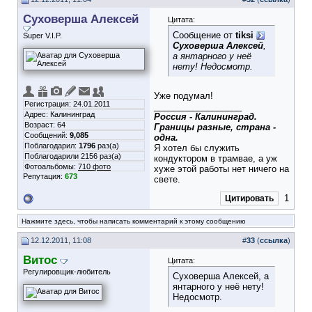
Суховерша Алексей
Цитата:
Сообщение от
tiksi
Super V.I.P.
Суховерша Алексей
,
а янтарного у неё
нету! Недосмотр.
Уже подумал!
Регистрация: 24.01.2011
__________________
Адрес: Калининград
Россия - Калининград.
Возраст: 64
Границы разные, страна -
Сообщений:
9,085
одна.
Поблагодарил:
1796
раз(а)
Я хотел бы служить
Поблагодарили 2156 раз(а)
кондуктором в трамвае, а уж
Фотоальбомы:
710 фото
хуже этой работы нет ничего на
Репутация:
673
свете.
1
Цитировать
Нажмите здесь, чтобы написать комментарий к этому сообщению
12.12.2011, 11:08
#
33
(
ссылка
)
Витос
Цитата:
Регулировщик-любитель
Суховерша Алексей, а
янтарного у неё нету!
Недосмотр.