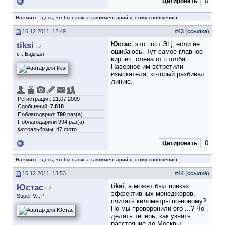
0
Цитировать
Нажмите здесь, чтобы написать комментарий к этому сообщению
16.12.2011, 12:49
#
43
(
ссылка
)
tiksi
Юстас
, это пост ЭЦ, если не
ошибаюсь. Тут самое главное
ст. Баджал
кирпич, слева от столба.
Наверное им встретили
изыскателя, который разбивал
линию.
Регистрация: 21.07.2009
Сообщений:
7,818
Поблагодарил:
790
раз(а)
Поблагодарили 994 раз(а)
Фотоальбомы:
47 фото
0
Цитировать
Нажмите здесь, чтобы написать комментарий к этому сообщению
16.12.2011, 13:53
#
44
(
ссылка
)
Юстас
tiksi
, а может был приказ
эффективных менеджеров,
Super V.I.P.
считать километры по-новому?
Но мы проворонили его ...? Чо
делать теперь, как узнать
расстояние до Москвы ...