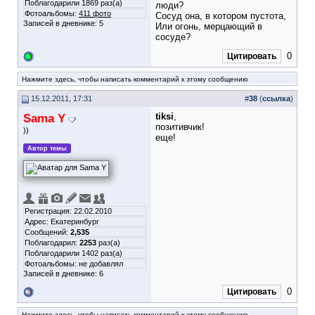
Поблагодарили 1869 раз(а)
люди?
Фотоальбомы:
411 фото
Сосуд она, в котором пустота,
Записей в дневнике:
5
Или огонь, мерцающий в
сосуде?
0
Цитировать
Нажмите здесь, чтобы написать комментарий к этому сообщению
15.12.2011, 17:31
#
38
(
ссылка
)
Sama Y
tiksi
,
позитивчик!
))
еще!
Автор темы
Регистрация: 22.02.2010
Адрес: Екатеринбург
Сообщений:
2,535
Поблагодарил:
2253
раз(а)
Поблагодарили 1402 раз(а)
Фотоальбомы:
не добавлял
Записей в дневнике:
6
0
Цитировать
Нажмите здесь, чтобы написать комментарий к этому сообщению