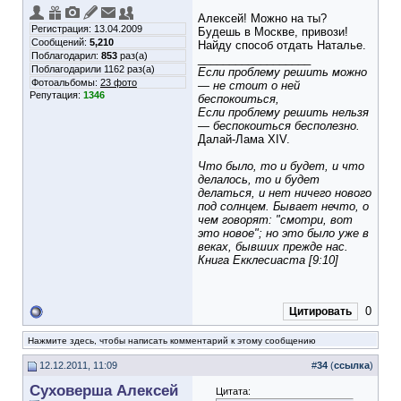
Алексей! Можно на ты?
Регистрация: 13.04.2009
Будешь в Москве, привози!
Сообщений:
5,210
Найду способ отдать Наталье.
Поблагодарил:
853
раз(а)
__________________
Поблагодарили 1162 раз(а)
Если проблему решить можно
Фотоальбомы:
23 фото
— не стоит о ней
Репутация:
1346
беспокоиться,
Если проблему решить нельзя
— беспокоиться бесполезно.
Далай-Лама XIV.
Что было, то и будет, и что
делалось, то и будет
делаться, и нет ничего нового
под солнцем. Бывает нечто, о
чем говорят: "смотри, вот
это новое"; но это было уже в
веках, бывших прежде нас.
Книга Екклесиаста [9:10]
0
Цитировать
Нажмите здесь, чтобы написать комментарий к этому сообщению
12.12.2011, 11:09
#
34
(
ссылка
)
Суховерша Алексей
Цитата: