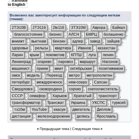
Translate
to English
Возможно вас заинтересует информация по следующим меткам
(темам):
,
,
,
,
,
2ТЭ10В
2ТЭ116
2te116
3ТЭ10М
Аврора
Байкал
,
,
,
,
,
,
благосостояние
бизнес
АЛСН
БМРЦ
болашенко
,
,
,
,
,
,
вниижт
вьетнам
бензин
адлер
завод
зайцев
,
,
,
,
,
здоровье
рельсы
квартира
Иванов
казахстан
,
,
,
,
,
,
Ларин
крым
локомотив
КПТШ
луга
ленин
,
,
,
,
,
Ленинград
огарево
паровоз
маршрут
Насонов
,
,
,
,
,
машинист
прием
миит
октябрьская
позитивчиком
,
,
,
,
,
омск
модель
Переезд
метро
метрополитен
,
,
,
,
петербург
междуреченск
ням-озеро
Сапсан
,
,
,
,
Свердловск
сковородино
сороко
снегоочиститель
,
,
,
,
,
СССР
семафор
Харьков
Храпатый
транспорт
,
,
,
,
трансформатор
Трансжат
Украина
УКСПС
турксиб
,
,
,
,
,
,
тэ10м
YouTube
екасуи
двигатель
Диплом
,
,
,
дистанция
железнодорожник
делюсь
Ярославль
«
Предыдущая тема
|
Следующая тема
»