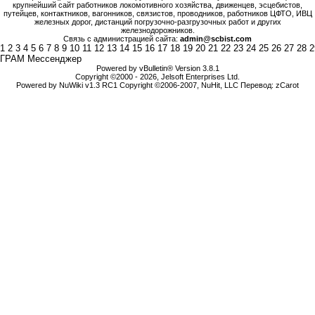
крупнейший сайт работников локомотивного хозяйства, движенцев, эсцебистов,
путейцев, контактников, вагонников, связистов, проводников, работников ЦФТО, ИВЦ
железных дорог, дистанций погрузочно-разгрузочных работ и других
железнодорожников.
Связь с администрацией сайта:
admin@scbist.com
1
2
3
4
5
6
7
8
9
10
11
12
13
14
15
16
17
18
19
20
21
22
23
24
25
26
27
28
2
ГРАМ Мессенджер
Powered by vBulletin® Version 3.8.1
Copyright ©2000 - 2026, Jelsoft Enterprises Ltd.
Powered by NuWiki v1.3 RC1 Copyright ©2006-2007, NuHit, LLC Перевод: zCarot