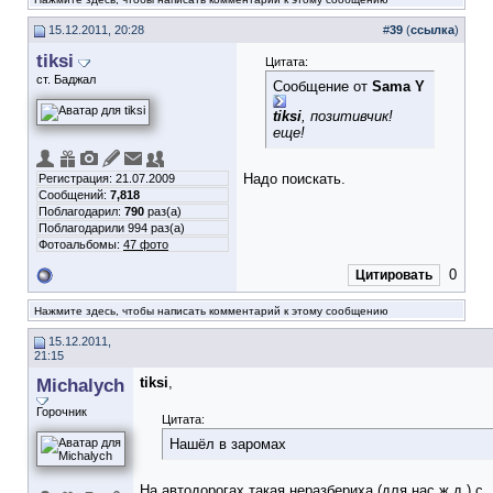
15.12.2011, 20:28
#
39
(
ссылка
)
tiksi
Цитата:
ст. Баджал
Сообщение от
Sama Y
tiksi
, позитивчик!
еще!
Надо поискать.
Регистрация: 21.07.2009
Сообщений:
7,818
Поблагодарил:
790
раз(а)
Поблагодарили 994 раз(а)
Фотоальбомы:
47 фото
0
Цитировать
Нажмите здесь, чтобы написать комментарий к этому сообщению
15.12.2011,
21:15
Michalych
tiksi
,
Горочник
Цитата:
Нашёл в заромах
На автодорогах такая неразбериха (для нас ж.д.) с