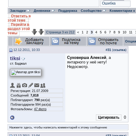
Ошибка
Закладки
Дневники
Поддержка
Сообщество
Комментарии к
Ответить в
этой теме
Перейти в
раздел этой
Страница 3 из 212
<
1
2
3
4
5
6
7
8
9
10
11
темы
Опции
12.12.2011, 10:33
#
31
(
ссылка
)
tiksi
Суховерша Алексей
, а
янтарного у неё нету!
ст. Баджал
Недосмотр.
Регистрация: 21.07.2009
Сообщений:
7,818
Поблагодарил:
790
раз(а)
Поблагодарили 994 раз(а)
Фотоальбомы:
47 фото
0
Цитировать
Нажмите здесь, чтобы написать комментарий к этому сообщению
12.12.2011, 11:04
#
32
(
ссылка
)