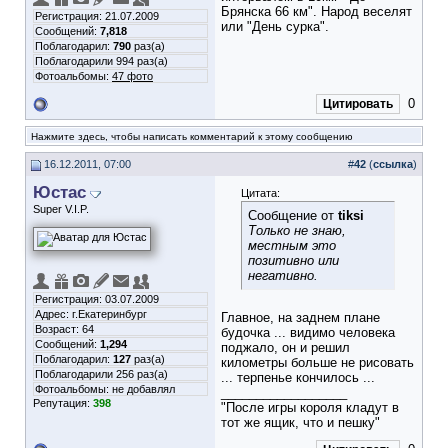
Брянска 66 км". Народ веселят
Регистрация: 21.07.2009
или "День сурка".
Сообщений:
7,818
Поблагодарил:
790
раз(а)
Поблагодарили 994 раз(а)
Фотоальбомы:
47 фото
0
Цитировать
Нажмите здесь, чтобы написать комментарий к этому сообщению
16.12.2011, 07:00
#
42
(
ссылка
)
Юстас
Цитата:
Super V.I.P.
Сообщение от
tiksi
Только не знаю,
местным это
позитивно или
негативно.
Регистрация: 03.07.2009
Адрес: г.Екатеринбург
Главное, на заднем плане
Возраст: 64
будочка ... видимо человека
Сообщений:
1,294
поджало, он и решил
Поблагодарил:
127
раз(а)
километры больше не рисовать
Поблагодарили 256 раз(а)
... терпенье кончилось ...
Фотоальбомы:
не добавлял
__________________
Репутация:
398
"После игры короля кладут в
тот же ящик, что и пешку"