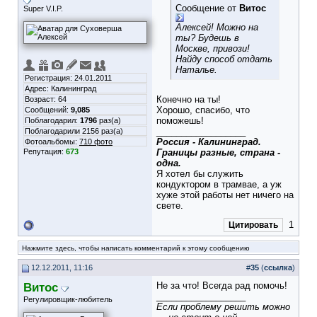
Сообщение от
Витос
Super V.I.P.
Алексей! Можно на
ты? Будешь в
Москве, привози!
Найду способ отдать
Наталье.
Регистрация: 24.01.2011
Адрес: Калининград
Конечно на ты!
Возраст: 64
Хорошо, спасибо, что
Сообщений:
9,085
поможешь!
Поблагодарил:
1796
раз(а)
__________________
Поблагодарили 2156 раз(а)
Россия - Калининград.
Фотоальбомы:
710 фото
Репутация:
673
Границы разные, страна -
одна.
Я хотел бы служить
кондуктором в трамвае, а уж
хуже этой работы нет ничего на
свете.
1
Цитировать
Нажмите здесь, чтобы написать комментарий к этому сообщению
12.12.2011, 11:16
#
35
(
ссылка
)
Витос
Не за что! Всегда рад помочь!
__________________
Регулировщик-любитель
Если проблему решить можно