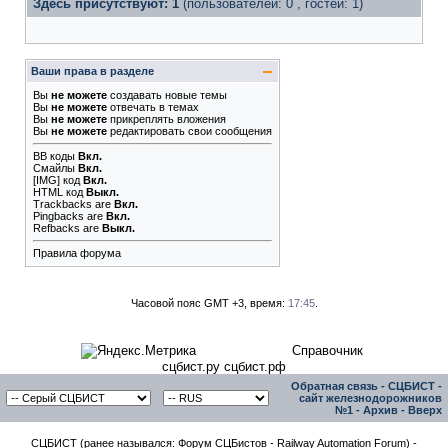
Здесь присутствуют: 1
(пользователей: 0 , гостей: 1)
Ваши права в разделе
Вы
не можете
создавать новые темы
Вы
не можете
отвечать в темах
Вы
не можете
прикреплять вложения
Вы
не можете
редактировать свои сообщения
BB коды
Вкл.
Смайлы
Вкл.
[IMG]
код
Вкл.
HTML код
Выкл.
Trackbacks
are
Вкл.
Pingbacks
are
Вкл.
Refbacks
are
Выкл.
Правила форума
Часовой пояс GMT +3, время:
17:45
.
Справочник
сцбист.ру сцбист.рф
Обратная связь
-
СЦБИСТ -
сайт железнодорожников
№1
-
Архив
-
Вверх
СЦБИСТ (ранее назывался: Форум СЦБистов - Railway Automation Forum) -