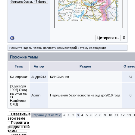
Фотоальбомы:
47 фото
0
Цитировать
Нажмите здесь, чтобы написать комментарий к этому сообщению
Похожие темы
Тема
Автор
Раздел
Ответ
Кинопрокат
Андрей13
КИНОмания
64
[3 декабря
1996] Сход
вагонов на
Admin
Нарушения безопасности на ж/д до 2010 года
0
ст.
Нащёкино
ОЖД
Ответить в
Страница 3 из 212
<
1
2
3
4
5
6
7
8
9
10
11
12
13
этой теме
Перейти в
раздел этой
темы