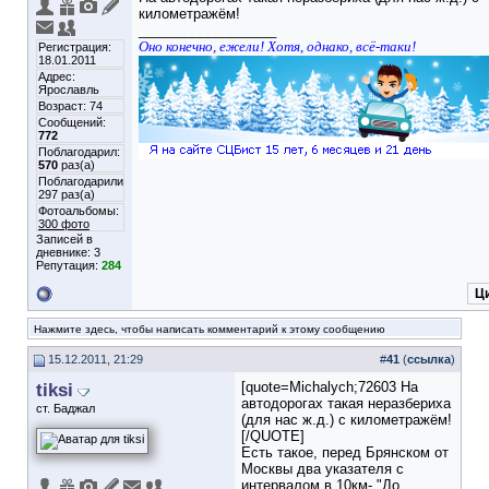
километражём!
__________________
Оно конечно, ежели! Хотя, однако, всё-таки!
Регистрация:
18.01.2011
Адрес:
Ярославль
Возраст: 74
Сообщений:
772
Поблагодарил:
570
раз(а)
Поблагодарили
297 раз(а)
Фотоальбомы:
300 фото
Записей в
дневнике:
3
Репутация:
284
Ц
Нажмите здесь, чтобы написать комментарий к этому сообщению
15.12.2011, 21:29
#
41
(
ссылка
)
tiksi
[quote=Michalych;72603 На
автодорогах такая неразбериха
ст. Баджал
(для нас ж.д.) с километражём!
[/QUOTE]
Есть такое, перед Брянском от
Москвы два указателя с
интервалом в 10км- "До