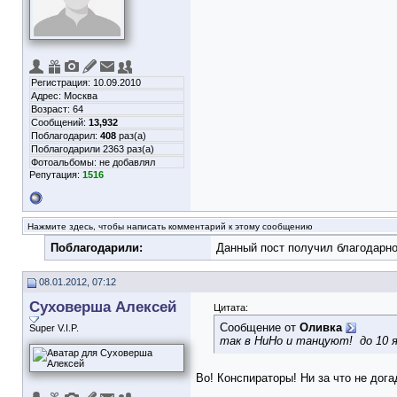
Регистрация: 10.09.2010
Адрес: Москва
Возраст: 64
Сообщений:
13,932
Поблагодарил:
408
раз(а)
Поблагодарили 2363 раз(а)
Фотоальбомы:
не добавлял
Репутация:
1516
Нажмите здесь, чтобы написать комментарий к этому сообщению
Поблагодарили:
Данный пост получил благодарно
08.01.2012, 07:12
Суховерша Алексей
Цитата:
Сообщение от
Оливка
Super V.I.P.
так в НиНо и танцуют!
до 10 
Во! Конспираторы! Ни за что не догад
__________________