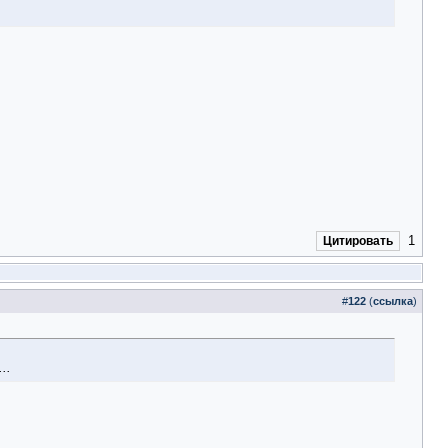
1
Цитировать
#
122
(
ссылка
)
..