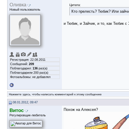
Оливка
Цитата:
Новый пользователь
Кто прелесть? Тюбик? Или зайч
и Тюбик, и Зайчик, и то, как Тюбик с
Регистрация: 22.08.2011
Сообщений:
209
Поблагодарил:
136
раз(а)
Поблагодарили 200 раз(а)
Фотоальбомы:
не добавлял
Нажмите здесь, чтобы написать комментарий к этому сообщению
08.01.2012, 09:47
Витос
Похож на Алексея?
Регулировщик-любитель