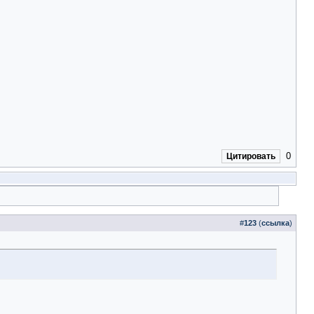
0
Цитировать
#
123
(
ссылка
)