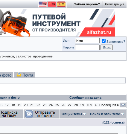
Забыл пароль?
Регистрация
Имя
Запомнить?
Пароль
агонников
,
связистов
,
проводников
.
е фото
Почта
арии к фото
Сообщения за день
16
17
18
19
20
21
22
23
24
25
26
27
28
59
109
>
Последняя
»
Опции темы
Поиск в этой теме
#
121
(
ссылка
)