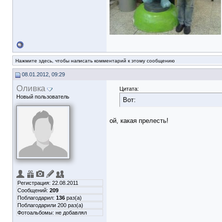
Нажмите здесь, чтобы написать комментарий к этому сообщению
08.01.2012, 09:29
Оливка
Цитата:
Новый пользователь
Вот:
ой, какая прелесть!
Регистрация: 22.08.2011
Сообщений:
209
Поблагодарил:
136
раз(а)
Поблагодарили 200 раз(а)
Фотоальбомы:
не добавлял