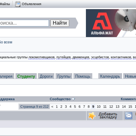
Файлы
Объявления
бо всем
оциальные группы
локомотивщиков
,
путейцев
,
движенцев
,
эсцебистов
,
контактников
,
в
алерея
Студенту
Дороги
Группы
Помощь
Календарь
Новы
ддержка
Сообщество
Коммент
Страница 9 из 212
<
1
2
3
4
5
6
7
8
9
10
11
12
13
14
15