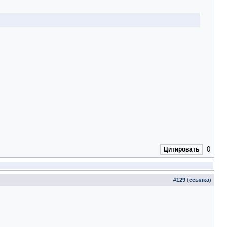
0
Цитировать
#
129
(
ссылка
)