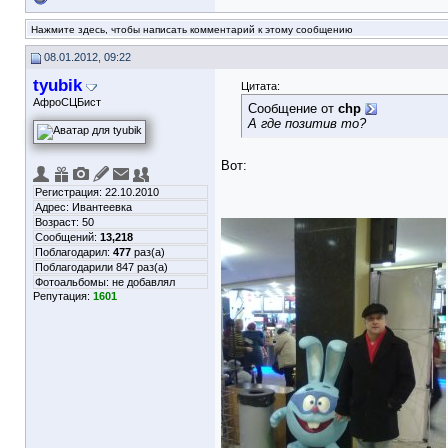
Нажмите здесь, чтобы написать комментарий к этому сообщению
08.01.2012, 09:22
tyubik
Цитата:
АфроСЦБист
Сообщение от
chp
А где позитив то?
Вот:
Регистрация: 22.10.2010
Адрес: Ивантеевка
Возраст: 50
Сообщений:
13,218
Поблагодарил:
477
раз(а)
Поблагодарили 847 раз(а)
Фотоальбомы:
не добавлял
Репутация:
1601