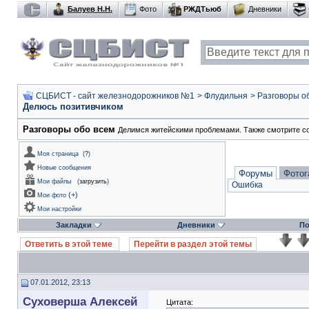
Балуев Н.Н.
Фото
РЖДТьюб
Дневники
СЦБИСТ - сайт железнодорожников №1
>
Флудильня
>
Разговоры о
Делюсь позитивчиком
Разговоры обо всем
Делимся житейскими проблемами. Также смотрите с
Моя страница
(
?
)
Новые сообщения
Форумы
Фотог
Мои файлы
(
загрузить
)
Ошибка
(
+
)
Мои фото
Мои настройки
Закладки
Дневники
По
Ответить в этой теме
Перейти в раздел этой темы
07.01.2012, 23:13
Суховерша Алексей
Цитата: