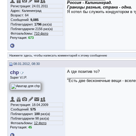
Россия - Калининград.
Регистрация: 24.01.2011
Границы разные, страна - одна.
Адрес: Калининград
Я хотел бы служить кондуктором в тр
Возраст: 64
Сообщений:
9,085
Поблагодарил:
1796
раз(а)
Поблагодарили 2156 раз(а)
Фотоальбомы:
710 фото
Репутация:
673
Нажмите здесь, чтобы написать комментарий к этому сообщению
08.01.2012, 08:30
chp
А где позитив то?
__________________
Super V.I.P.
"Есть две бесконечные вещи - вселе
Регистрация: 18.04.2009
Сообщений:
575
Поблагодарил:
100
раз(а)
Поблагодарили 98 раз(а)
Фотоальбомы:
12 фото
Репутация:
45