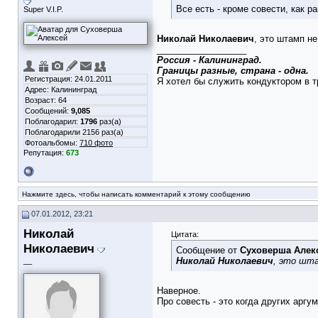
Все есть - кроме совести, как р
Super V.I.P.
Николай Николаевич
, это штамп не
__________________
Россия - Калининград.
Границы разные, страна - одна.
Регистрация: 24.01.2011
Я хотел бы служить кондуктором в тр
Адрес: Калининград
Возраст: 64
Сообщений:
9,085
Поблагодарил:
1796
раз(а)
Поблагодарили 2156 раз(а)
Фотоальбомы:
710 фото
Репутация:
673
Нажмите здесь, чтобы написать комментарий к этому сообщению
07.01.2012, 23:21
Николай
Цитата:
Николаевич
Сообщение от
Суховерша Алек
Николай Николаевич
, это шта
__
Наверное.
Про совесть - это когда других аргум