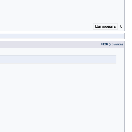
0
Цитировать
#
126
(
ссылка
)