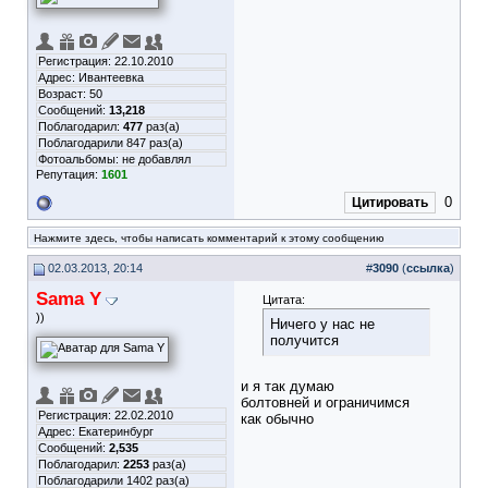
Регистрация: 22.10.2010
Адрес: Ивантеевка
Возраст: 50
Сообщений:
13,218
Поблагодарил:
477
раз(а)
Поблагодарили 847 раз(а)
Фотоальбомы:
не добавлял
Репутация:
1601
0
Цитировать
Нажмите здесь, чтобы написать комментарий к этому сообщению
02.03.2013, 20:14
#
3090
(
ссылка
)
Sama Y
Цитата:
))
Ничего у нас не
получится
и я так думаю
болтовней и ограничимся
Регистрация: 22.02.2010
как обычно
Адрес: Екатеринбург
Сообщений:
2,535
Поблагодарил:
2253
раз(а)
Поблагодарили 1402 раз(а)