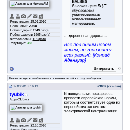
BALBES
Высокая цена БЦ-Т
обусловлена
уникальностью
использованных
Регистрация: 25.03.2010
материалов.
Сообщений:
2,468
Поблагодарил:
1349
раз(а)
Поблагодарили 1965 раз(а)
....деревянная дорога....
Фотоальбомы:
118 фото
__________________
Репутация:
383
Все под одним небом
живем, но горизонт у
всех разный. [Конрад
Аденауэр]
0
Цитировать
Нажмите здесь, чтобы написать комментарий к этому сообщению
02.03.2013, 16:13
#
3087
(
ссылка
)
tyubik
В понедельник постараюсь
привести европейские нормы,
АфроСЦБист
которым соответствует одна из
европейских же систем
электрической централизации.
Регистрация: 22.10.2010
Адрес: Ивантеевка