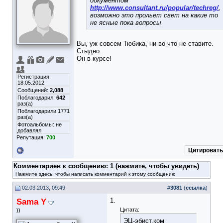
документом
http://www.consultant.ru/popular/techreg/
,
возможно это прольет свет на какие то
не ясные пока вопросы
Вы, уж совсем Тюбика, ни во что не ставите.
Стыдно.
Он в курсе!
Регистрация:
18.05.2012
Сообщений:
2,088
Поблагодарил:
642
раз(а)
Поблагодарили 1771
раз(а)
Фотоальбомы:
не
добавлял
Репутация:
700
Цитировать
Комментариев к сообщению:
1 (нажмите, чтобы увидеть)
Нажмите здесь, чтобы написать комментарий к этому сообщению
02.03.2013, 09:49
#
3081
(
ссылка
)
Sama Y
1.
Цитата:
))
ЭЦ-эбист.ком