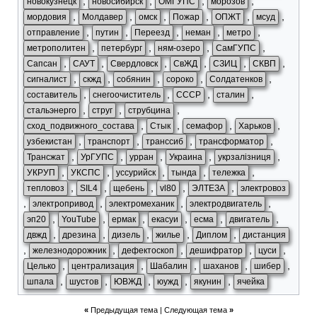
,
,
,
,
новокузнецк
новосибирск
ОМГУПС
морозов
,
,
,
,
,
,
мордовия
Молдавер
омск
Пожар
ОПЖТ
мсуд
,
,
,
,
,
отправление
путин
Переезд
неман
метро
,
,
,
,
метрополитен
петербург
ням-озеро
СамГУПС
,
,
,
,
,
,
Сапсан
САУТ
Свердловск
СвЖД
СЗИЦ
СКВП
,
,
,
,
,
сигналист
скжд
собянин
сороко
Солдатенков
,
,
,
,
составитель
снегоочиститель
СССР
сталин
,
,
,
стальэнерго
струг
струбцина
,
,
,
,
сход_подвижного_состава
Стык
семафор
Харьков
,
,
,
,
узбекистан
транспорт
транссиб
трансформатор
,
,
,
,
,
Трансжат
УрГУПС
урран
Украина
укрзалізниця
,
,
,
,
,
УКРУП
УКСПС
уссурийск
тында
тележка
,
,
,
,
,
тепловоз
SIL4
щебень
vl80
ЭЛТЕЗА
электровоз
,
,
,
,
электропривод
электромеханик
электродвигатель
,
,
,
,
,
,
эп20
YouTube
ермак
екасуи
есма
двигатель
,
,
,
,
,
двжд
дрезина
дизель
жилье
Диплом
дистанция
,
,
,
,
,
железнодорожник
дефектоскоп
дешифратор
цуси
,
,
,
,
,
Целько
централизация
Шабалин
шаханов
шибер
,
,
,
,
,
шпала
шустов
ЮВЖД
юужд
якунин
ячейка
«
Предыдущая тема
|
Следующая тема
»