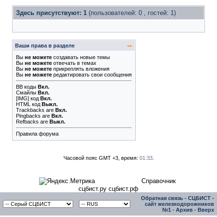
Здесь присутствуют: 1
(пользователей: 0 , гостей: 1)
Ваши права в разделе
Вы
не можете
создавать новые темы
Вы
не можете
отвечать в темах
Вы
не можете
прикреплять вложения
Вы
не можете
редактировать свои сообщения
BB коды
Вкл.
Смайлы
Вкл.
[IMG]
код
Вкл.
HTML код
Выкл.
Trackbacks
are
Вкл.
Pingbacks
are
Вкл.
Refbacks
are
Выкл.
Правила форума
Часовой пояс GMT +3, время:
01:33
.
Справочник
сцбист.ру сцбист.рф
Обратная связь
-
СЦБИСТ -
сайт железнодорожников
№1
-
Архив
-
Вверх