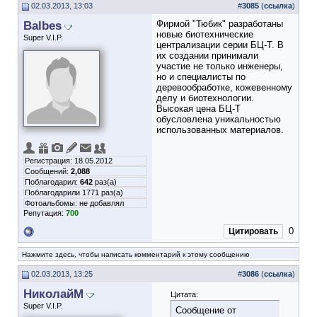
02.03.2013, 13:03
#
3085
(
ссылка
)
Balbes
Фирмой "Тюбик" разработаны
новые биотехнические
Super V.I.P.
централизации серии БЦ-Т. В
их создании принимали
участие не только инженеры,
но и специалисты по
деревообработке, кожевенному
делу и биотехнологии.
Высокая цена БЦ-Т
обусловлена уникальностью
использованных материалов.
Регистрация: 18.05.2012
Сообщений:
2,088
Поблагодарил:
642
раз(а)
Поблагодарили 1771 раз(а)
Фотоальбомы:
не добавлял
Репутация:
700
0
Цитировать
Нажмите здесь, чтобы написать комментарий к этому сообщению
02.03.2013, 13:25
#
3086
(
ссылка
)
НиколайМ
Цитата:
Super V.I.P.
Сообщение от