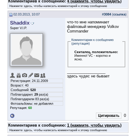
Комментариев к сообщению:
4 (нажмите, чтобы увидеть)
Нажмите здесь, чтобы написать комментарий к этому сообщению
02.03.2013, 10:07
#
3084
(
ссылка
)
Shaddix
что-то мне напоминает
файловый менеджер Volkov
Super V.I.P.
Commander
Комментарии к сообщению
(репутация)
Скиталец
, положительно:
Именно! VC - коротко и
ясно.
__________________
здесь чудес не бывает
Регистрация: 24.11.2009
Возраст: 40
Сообщений:
520
Поблагодарил:
29
раз(а)
Поблагодарили 83 раз(а)
Фотоальбомы:
не добавлял
Репутация:
60
0
Цитировать
Комментариев к сообщению:
1 (нажмите, чтобы увидеть)
Нажмите здесь, чтобы написать комментарий к этому сообщению