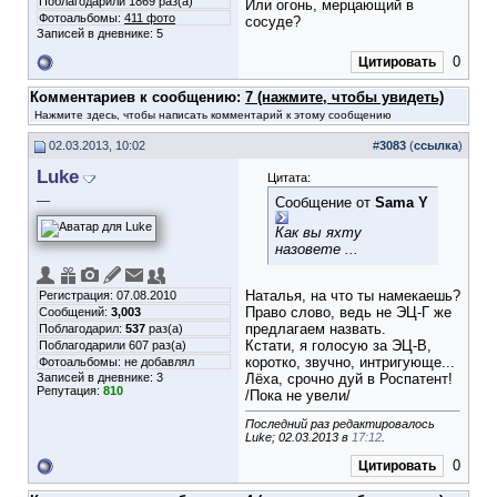
Поблагодарили 1869 раз(а)
Или огонь, мерцающий в
Фотоальбомы:
411 фото
сосуде?
Записей в дневнике:
5
0
Цитировать
Комментариев к сообщению:
7 (нажмите, чтобы увидеть)
Нажмите здесь, чтобы написать комментарий к этому сообщению
02.03.2013, 10:02
#
3083
(
ссылка
)
Luke
Цитата:
__
Сообщение от
Sama Y
Как вы яхту
назовете ...
Наталья, на что ты намекаешь?
Регистрация: 07.08.2010
Право слово, ведь не ЭЦ-Г же
Сообщений:
3,003
предлагаем назвать.
Поблагодарил:
537
раз(а)
Кстати, я голосую за ЭЦ-В,
Поблагодарили 607 раз(а)
коротко, звучно, интригующе...
Фотоальбомы:
не добавлял
Записей в дневнике:
3
Лёха, срочно дуй в Роспатент!
Репутация:
810
/Пока не увели/
Последний раз редактировалось
Luke; 02.03.2013 в
17:12
.
0
Цитировать