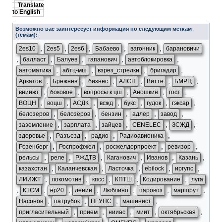
Translate
to English
Возможно вас заинтересует информация по следующим меткам
(темам):
,
,
,
,
,
2es10
2es5
2es6
Бабаево
вагонник
барановичи
,
,
,
,
,
балласт
Балуев
гапанович
автоблокировка
,
,
,
,
автоматика
абтц-мш
взрез_стрелки
бригадир
,
,
,
,
,
,
Аркатов
Брежнев
бизнес
АЛСН
Витте
БМРЦ
,
,
,
,
,
вниижт
боковое
вопросы к цш
Аношкин
гост
,
,
,
,
,
,
,
ВОЦН
воцш
АСДК
всжд
букс
гудок
гэксар
,
,
,
,
,
белозеров
белозёров
бензин
адлер
завод
,
,
,
,
,
заземление
зарплата
зайцев
CENELEC
ЗСЖД
,
,
,
,
здоровье
Разъезд
радио
Радиоавионика
,
,
,
,
Розенберг
Роспрофжел
росжелдорпроект
ревизор
,
,
,
,
,
,
рельсы
реле
РЖДТВ
Каганович
Иванов
Казань
,
,
,
,
,
казахстан
Каланчевская
Ласточка
ebilock
иргупс
,
,
,
,
,
ЛИИЖТ
локомотив
кпсс
КПТШ
Кодирование
луга
,
,
,
,
,
,
,
КТСМ
ep20
ленин
Люблино
паровоз
маршрут
,
,
,
,
Насонов
патрубок
ПГУПС
машинист
,
,
,
,
,
пригласительный
прием
нииас
миит
октябрьская