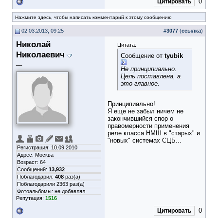
0
Цитировать
Нажмите здесь, чтобы написать комментарий к этому сообщению
02.03.2013, 09:25
#
3077
(
ссылка
)
Николай
Цитата:
Николаевич
Сообщение от
tyubik
__
Не принципиально.
Цель поставлена, а
это главное.
Принципиально!
Я еще не забыл ничем не
закончившийся спор о
правомерности применения
реле класса НМШ в "старых" и
"новых" системах СЦБ...
Регистрация: 10.09.2010
Адрес: Москва
Возраст: 64
Сообщений:
13,932
Поблагодарил:
408
раз(а)
Поблагодарили 2363 раз(а)
Фотоальбомы:
не добавлял
Репутация:
1516
0
Цитировать