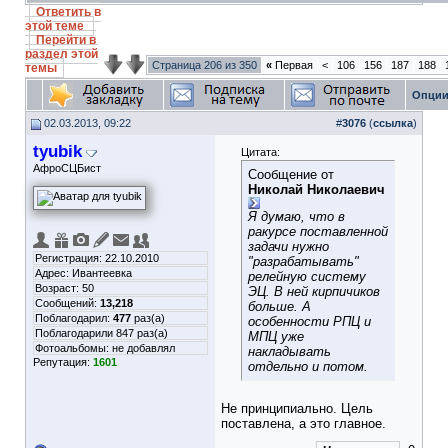
Ответить в
этой теме
Перейти в
раздел этой
Страница 206 из 350
«
Первая
<
106
156
187
188
темы
Опции
02.03.2013, 09:22
#
3076
(
ссылка
)
tyubik
Цитата:
АфроСЦБист
Сообщение от
Николай Николаевич
Я думаю, что в
ракурсе поставленной
задачи нужно
Регистрация: 22.10.2010
"разрабатывать"
Адрес: Ивантеевка
релейную систему
Возраст: 50
ЭЦ. В ней кирпичиков
Сообщений:
13,218
больше. А
Поблагодарил:
477
раз(а)
особенности РПЦ и
Поблагодарили 847 раз(а)
МПЦ уже
Фотоальбомы:
не добавлял
накладывать
Репутация:
1601
отдельно и потом.
Не принципиально. Цель
поставлена, а это главное.