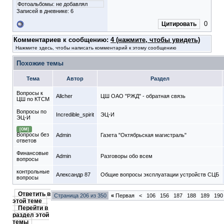
Фотоальбомы:
не добавлял
Записей в дневнике:
6
0
Цитировать
Комментариев к сообщению:
4 (нажмите, чтобы увидеть)
Нажмите здесь, чтобы написать комментарий к этому сообщению
Похожие темы
Тема
Автор
Раздел
Вопросы к
Allcher
ЦШ ОАО "РЖД" - обратная связь
ЦШ по КТСМ
Вопросы по
Incredible_spirit
ЭЦ-И
ЭЦ-И
[ОМ]
Вопросы без
Admin
Газета "Октябрьская магистраль"
ответов
Финансовые
Admin
Разговоры обо всем
вопросы
контрольные
Александр 87
Общие вопросы эксплуатации устройств СЦБ
вопросы
Ответить в
Страница 206 из 350
«
Первая
<
106
156
187
188
189
190
этой теме
Перейти в
раздел этой
темы