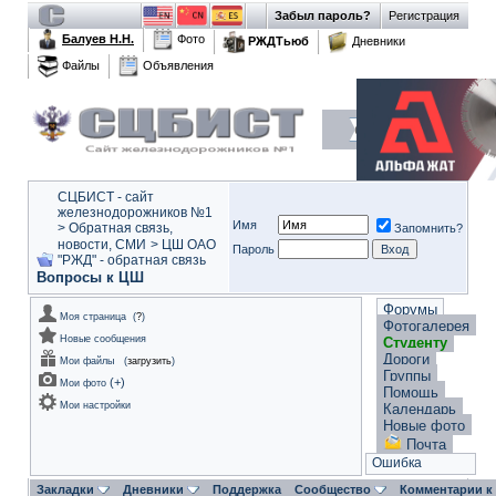
Забыл пароль?
Регистрация
Балуев Н.Н.
Фото
РЖДТьюб
Дневники
Файлы
Объявления
СЦБИСТ - сайт
железнодорожников №1
Имя
>
Обратная связь,
Запомнить?
новости, СМИ
>
ЦШ ОАО
Пароль
"РЖД" - обратная связь
Вопросы к ЦШ
Форумы
Моя страница
(
?
)
Фотогалерея
Новые сообщения
Студенту
Дороги
Мои файлы
(
загрузить
)
Группы
(
+
)
Мои фото
Помощь
Мои настройки
Календарь
Новые фото
Почта
Ошибка
Закладки
Дневники
Поддержка
Сообщество
Комментарии к