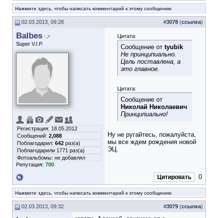
Нажмите здесь, чтобы написать комментарий к этому сообщению
02.03.2013, 09:28
#
3078
(
ссылка
)
Balbes
Цитата:
Super V.I.P.
Сообщение от
tyubik
Не принципиально.
Цель поставлена, а
это главное.
Цитата:
Сообщение от
Николай Николаевич
Принципиально!
Регистрация: 18.05.2012
Ну не ругайтесь, пожалуйста,
Сообщений:
2,088
мы все ждем рождения новой
Поблагодарил:
642
раз(а)
ЭЦ.
Поблагодарили 1771 раз(а)
Фотоальбомы:
не добавлял
Репутация:
700
0
Цитировать
Нажмите здесь, чтобы написать комментарий к этому сообщению
02.03.2013, 09:32
#
3079
(
ссылка
)