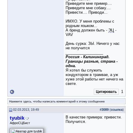
Приведите мне пример....
Приведите мне собаку....
Привести.... Приводи...
ИМХО. У меня проблемы с
родным языком...
А бренд должен быть -
ЭЦ
-
VAV
День сурка: ЗЫ. Ничего у нас
не получится
__________________
Россия - Калининград.
Границы разные, страна -
одна.
Я хотел бы служить
кондуктором в трамвае, а уж
хуже этой работы нет ничего на
свете.
1
Цитировать
Нажмите здесь, чтобы написать комментарий к этому сообщению
02.03.2013, 19:49
#
3089
(
ссылка
)
tyubik
В качестве примера: привести.
Получится.
АфроСЦБист