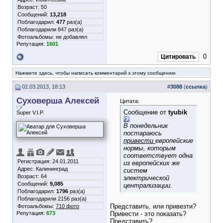
Возраст: 50
Сообщений:
13,218
Поблагодарил:
477
раз(а)
Поблагодарили 847 раз(а)
Фотоальбомы:
не добавлял
Репутация:
1601
0
Цитировать
Нажмите здесь, чтобы написать комментарий к этому сообщению
02.03.2013, 18:13
#
3088
(
ссылка
)
Суховерша Алексей
Цитата:
Сообщение от
tyubik
Super V.I.P.
В понедельник
постараюсь
привести
европейские
нормы, которым
соответствует одна
Регистрация: 24.01.2011
из европейских же
Адрес: Калининград
систем
Возраст: 64
электрической
Сообщений:
9,085
централизации.
Поблагодарил:
1796
раз(а)
Поблагодарили 2156 раз(а)
Представить, или привезти?
Фотоальбомы:
710 фото
Репутация:
673
Привести - это показать?
Представить?