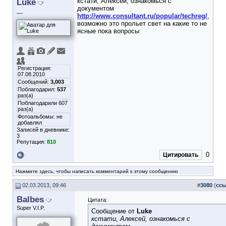
Luke
кстати, Алексей, ознакомься с
документом
__
http://www.consultant.ru/popular/techreg/
,
возможно это прольет свет на какие то не
ясные пока вопросы
Регистрация:
07.08.2010
Сообщений:
3,003
Поблагодарил:
537
раз(а)
Поблагодарили 607
раз(а)
Фотоальбомы:
не
добавлял
Записей в дневнике:
3
Репутация:
810
0
Цитировать
Нажмите здесь, чтобы написать комментарий к этому сообщению
02.03.2013, 09:46
#
3080
(
ссы
Balbes
Цитата:
Super V.I.P.
Сообщение от
Luke
кстати, Алексей, ознакомься с