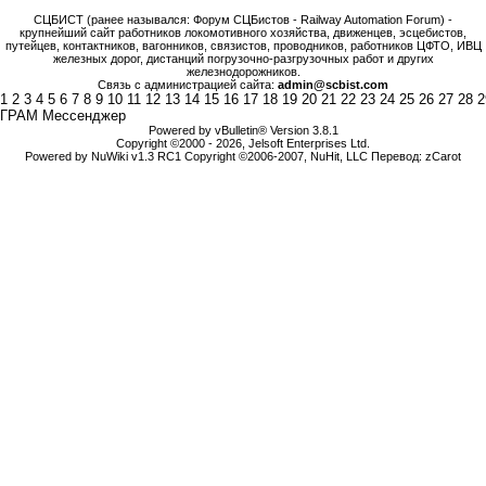
СЦБИСТ (ранее назывался: Форум СЦБистов - Railway Automation Forum) -
крупнейший сайт работников локомотивного хозяйства, движенцев, эсцебистов,
путейцев, контактников, вагонников, связистов, проводников, работников ЦФТО, ИВЦ
железных дорог, дистанций погрузочно-разгрузочных работ и других
железнодорожников.
Связь с администрацией сайта:
admin@scbist.com
1
2
3
4
5
6
7
8
9
10
11
12
13
14
15
16
17
18
19
20
21
22
23
24
25
26
27
28
2
ГРАМ Мессенджер
Powered by vBulletin® Version 3.8.1
Copyright ©2000 - 2026, Jelsoft Enterprises Ltd.
Powered by NuWiki v1.3 RC1 Copyright ©2006-2007, NuHit, LLC Перевод: zCarot