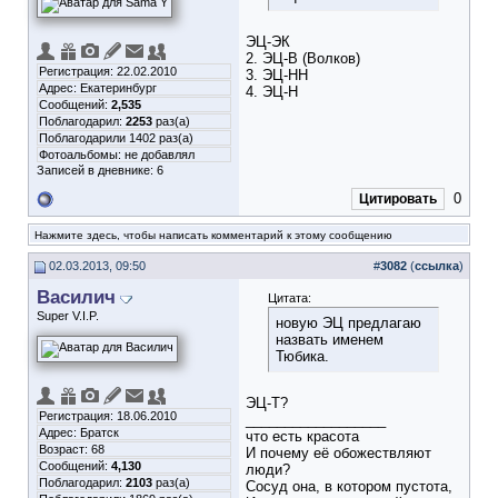
ЭЦ-ЭК
2. ЭЦ-В (Волков)
Регистрация: 22.02.2010
3. ЭЦ-НН
Адрес: Екатеринбург
4. ЭЦ-Н
Сообщений:
2,535
Поблагодарил:
2253
раз(а)
Поблагодарили 1402 раз(а)
Фотоальбомы:
не добавлял
Записей в дневнике:
6
0
Цитировать
Нажмите здесь, чтобы написать комментарий к этому сообщению
02.03.2013, 09:50
#
3082
(
ссылка
)
Василич
Цитата:
Super V.I.P.
новую ЭЦ предлагаю
назвать именем
Тюбика.
ЭЦ-Т?
Регистрация: 18.06.2010
__________________
Адрес: Братск
что есть красота
Возраст: 68
И почему её обожествляют
Сообщений:
4,130
люди?
Поблагодарил:
2103
раз(а)
Сосуд она, в котором пустота,