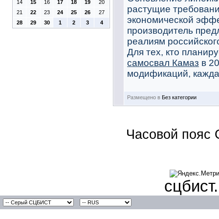
14
15
16
17
18
19
20
растущие требовани
21
22
23
24
25
26
27
экономической эффе
28
29
30
1
2
3
4
производитель пред
реалиям российског
Для тех, кто планир
самосвал Камаз
в 2
модификаций, каждая
Размещено в
Без категории
Часовой пояс 
сцбист