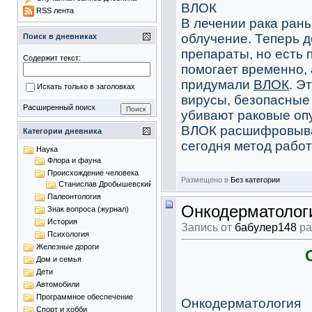
ВЛОК
RSS лента
В лечении рака рань
облучение. Теперь 
Поиск в дневниках
препараты, но есть 
Содержит текст:
помогает временно, 
придумали
ВЛОК
. Э
Искать только в заголовках
вирусы, безопасные 
Расширенный поиск
убивают раковые оп
ВЛОК расшифровывае
Категории дневника
сегодня метод работа
Наука
Флора и фауна
Происхождение человека
Размещено в
Без категории
Станислав Дробышевский
Палеонтология
Онкодерматолог
Знак вопроса (журнал)
История
Запись от
бабулер148
ра
Психология
Железные дороги
Дом и семья
Дети
Автомобили
Программное обеспечение
Онкодерматология
Спорт и хобби