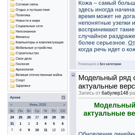
Кожа – самый большо
Сотовая связь
здесь иногда начина
Отдых и путешествия
время может не дога
Политика
Новости в мире
непонятные узелки 
Социальные сети
воспринимают такие
Непознанное
случайное раздражен
Финансы
более серьезное.
От
Компьютеры и комплектующие
Мобильные устройства
когда речь идет о к
Строительство
Свое дело
Геология
Размещено в
Без категории
Археология
Великая отечественная война
Модельный ряд 
Спорт
актуальные верс
Здоровье
Запись от
бабулер148
ра
Архив
Модельный 
<
Июнь 2026
>
Вс
Пн
Вт
Ср
Чт
Пт
Сб
актуальные ве
24
25
26
27
28
29
30
31
1
2
3
4
5
6
7
8
9
10
11
12
13
Обновление линейки