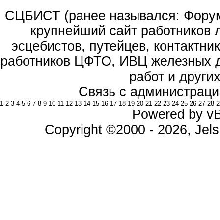
СЦБИСТ (ранее назывался: Форум 
крупнейший сайт работников 
эсцебистов, путейцев, контактник
работников ЦФТО, ИВЦ железных д
работ и други
Связь с администраци
1
2
3
4
5
6
7
8
9
10
11
12
13
14
15
16
17
18
19
20
21
22
23
24
25
26
27
28
2
Powered by vBu
Copyright ©2000 - 2026, Jels