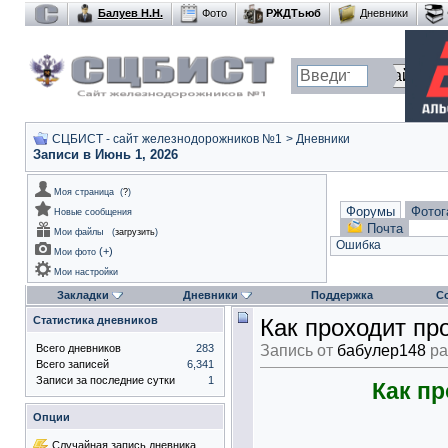
Балуев Н.Н.
Фото
РЖДТьюб
Дневники
СЦБИСТ - сайт железнодорожников №1
>
Дневники
Записи в Июнь 1, 2026
Моя страница
(
?
)
Форумы
Фотог
Новые сообщения
Почта
Мои файлы
(
загрузить
)
Ошибка
(
+
)
Мои фото
Мои настройки
Закладки
Дневники
Поддержка
С
Статистика дневников
Как проходит п
Всего дневников
283
Запись от
бабулер148
ра
Всего записей
6,341
Записи за последние сутки
1
Как п
Опции
Случайная запись дневника