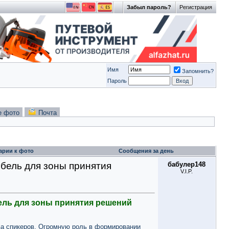
Забыл пароль?
Регистрация
Имя
Запомнить?
Пароль
е фото
Почта
арии к фото
Сообщения за день
ебель для зоны принятия
бабулер148
V.I.P.
ель для зоны принятия решений
тва спикеров. Огромную роль в формировании