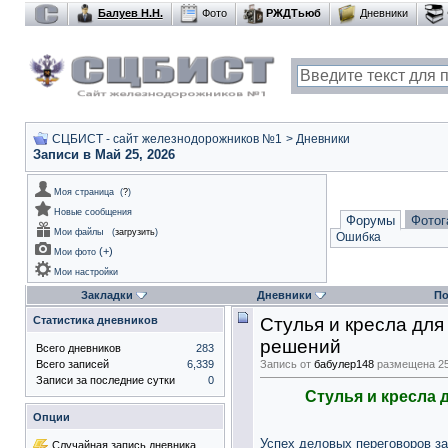
Балуев Н.Н.
Фото
РЖДТьюб
Дневники
СЦБИСТ - сайт железнодорожников №1
>
Дневники
Записи в Май 25, 2026
Моя страница
(
?
)
Новые сообщения
Форумы
Фотог
Мои файлы
(
загрузить
)
Ошибка
(
+
)
Мои фото
Мои настройки
Закладки
Дневники
По
Статистика дневников
Стулья и кресла для
решений
Всего дневников
283
Всего записей
6,339
Запись от
бабулер148
размещена 25.
Записи за последние сутки
0
Стулья и кресла 
Опции
Успех деловых переговоров за
Случайная запись дневника