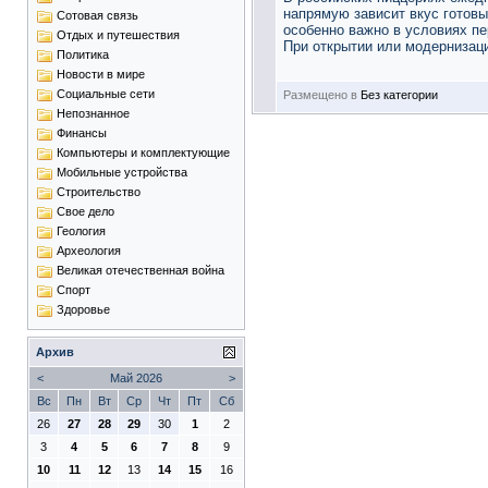
напрямую зависит вкус готов
Сотовая связь
особенно важно в условиях п
Отдых и путешествия
При открытии или модернизаци
Политика
Новости в мире
Социальные сети
Размещено в
Без категории
Непознанное
Финансы
Компьютеры и комплектующие
Мобильные устройства
Строительство
Свое дело
Геология
Археология
Великая отечественная война
Спорт
Здоровье
Архив
<
Май 2026
>
Вс
Пн
Вт
Ср
Чт
Пт
Сб
26
27
28
29
30
1
2
3
4
5
6
7
8
9
10
11
12
13
14
15
16