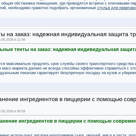
 общая обстановка помещения, где проводятся встречи с ключевыми па
тий, необходимо грамотно подобрать эргономичные
стулья для перегов
ы на заказ: надежная индивидуальная защита тр
05.2026 в 21:56
ные тенты на заказ: надежная индивидуальная защит
ся максимально продлить срок службы своего транспортного средства и
 масс-маркета далеко не всегда способны эффективно справиться с эт
дуальным лекалам гарантирует безупречную посадку на кузов и убереж
ранение ингредиентов в пиццерии с помощью сов
05.2026 в 06:59
ранение ингредиентов в пиццерии с помощью совреме
невно используют десятки килограммов сыра, овощей, мяса и теста, по