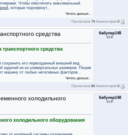
ртнерами. Чтобы обеспечить максимальный
орной
, которые подчеркнут...
Читать дальше...
Просмотров
74
Комментарии
0
анспортного средства
бабулер148
V.I.P.
а транспортного средства
 сохранить его первозданный внешний вид.
ой задачей из-за универсальных размеров. Пошив
ет машину от любых негативных факторов...
Читать дальше...
Просмотров
65
Комментарии
0
ременного холодильного
бабулер148
V.I.P.
нного холодильного оборудования
этому от надёжной системы охлаждения