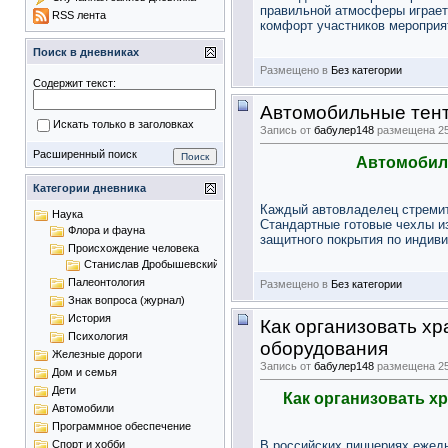
правильной атмосферы играет
RSS лента
комфорт участников мероприя
Поиск в дневниках
Размещено в
Без категории
Содержит текст:
Автомобильные тент
Искать только в заголовках
Запись от
бабулер148
размещена 25.
Расширенный поиск
Автомобиль
Категории дневника
Каждый автовладелец стремит
Наука
Стандартные готовые чехлы из
Флора и фауна
защитного покрытия по индиви
Происхождение человека
Станислав Дробышевский
Палеонтология
Размещено в
Без категории
Знак вопроса (журнал)
История
Как организовать х
Психология
оборудования
Железные дороги
Запись от
бабулер148
размещена 25.
Дом и семья
Дети
Как организовать х
Автомобили
Программное обеспечение
В российских пиццериях ежед
Спорт и хобби