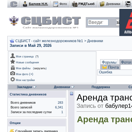
Балуев Н.Н.
Фото
РЖДТьюб
Дневники
СЦБИСТ - сайт железнодорожников №1
>
Дневники
Записи в Май 29, 2026
Моя страница
(
?
)
Форумы
Фотог
Новые сообщения
Почта
Мои файлы
(
загрузить
)
Ошибка
(
+
)
Мои фото
Мои настройки
Закладки
Дневники
Поддержка
С
Статистика дневников
Аренда транс
Всего дневников
283
Запись от
бабулер1
Всего записей
6,341
Записи за последние сутки
1
Аренда тран
Опции
Случайная запись дневника