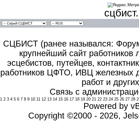
сцбист
СЦБИСТ (ранее назывался: Форум 
крупнейший сайт работников 
эсцебистов, путейцев, контактник
работников ЦФТО, ИВЦ железных д
работ и други
Связь с администраци
1
2
3
4
5
6
7
8
9
10
11
12
13
14
15
16
17
18
19
20
21
22
23
24
25
26
27
28
2
Powered by vBu
Copyright ©2000 - 2026, Jels