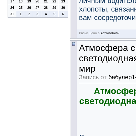
личным водител
17
18
19
20
21
22
23
хлопоты, связан
24
25
26
27
28
29
30
31
1
2
3
4
5
6
вам сосредоточит
Размещено в
Автомобили
Атмосфера св
светодиодна
мир
Запись от
бабулер1
Атмосфер
светодиодна