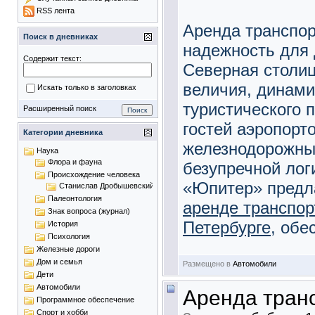
RSS лента
Аренда транспор
Поиск в дневниках
надежность для 
Содержит текст:
Северная столиц
величия, динами
Искать только в заголовках
туристического 
Расширенный поиск
гостей аэропорт
Категории дневника
железнодорожны
Наука
Флора и фауна
безупречной лог
Происхождение человека
«Юпитер» предла
Станислав Дробышевский
Палеонтология
аренде транспор
Знак вопроса (журнал)
Петербурге
, обе
История
Психология
Железные дороги
Дом и семья
Размещено в
Автомобили
Дети
Автомобили
Аренда транс
Программное обеспечение
Спорт и хобби