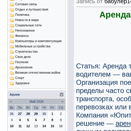
Запись от
бабулер1
Сотовая связь
Отдых и путешествия
Аренда
Политика
Новости в мире
Социальные сети
Непознанное
Финансы
Компьютеры и комплектующие
Мобильные устройства
Строительство
Свое дело
Геология
Статья: Аренда 
Археология
водителем — ва
Великая отечественная война
Спорт
Организация пое
Здоровье
пределы часто с
Архив
транспорта, осо
<
Май 2026
>
перевозках или 
Вс
Пн
Вт
Ср
Чт
Пт
Сб
Компания «Юпит
26
27
28
29
30
1
2
3
4
5
6
7
8
9
решение —
арен
10
11
12
13
14
15
16