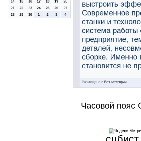
14
15
16
17
18
19
20
выстроить эффе
21
22
23
24
25
26
27
Современное про
28
29
30
1
2
3
4
станки и техноло
система работы
предприятие, те
деталей, несов
сборке. Именно 
становится не пр
Размещено в
Без категории
Часовой пояс 
сцбист