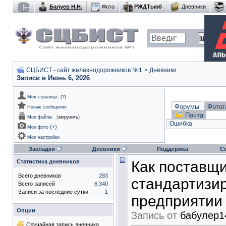
Балуев Н.Н.
Фото
РЖДТьюб
Дневники
СЦБИСТ - сайт железнодорожников №1
>
Дневники
Записи в Июнь 6, 2026
Моя страница
(
?
)
Форумы
Фотог
Новые сообщения
Почта
Мои файлы
(
загрузить
)
Ошибка
(
+
)
Мои фото
Мои настройки
Закладки
Дневники
Поддержка
С
Статистика дневников
Как поставщи
Всего дневников
283
стандартизи
Всего записей
6,340
Записи за последние сутки
1
предприятии
Опции
Запись от
бабулер1
Случайная запись дневника