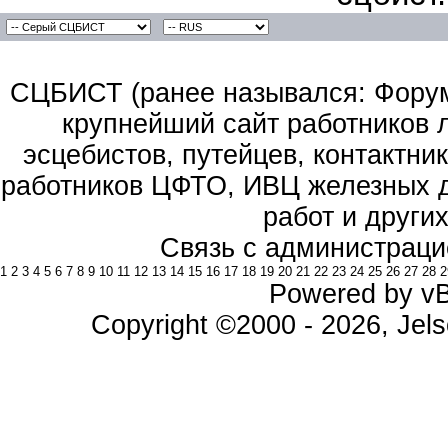
СЦБИСТ (ранее назывался: Форум 
крупнейший сайт работников 
эсцебистов, путейцев, контактник
работников ЦФТО, ИВЦ железных д
работ и други
Связь с администраци
1
2
3
4
5
6
7
8
9
10
11
12
13
14
15
16
17
18
19
20
21
22
23
24
25
26
27
28
2
Powered by vBu
Copyright ©2000 - 2026, Jels