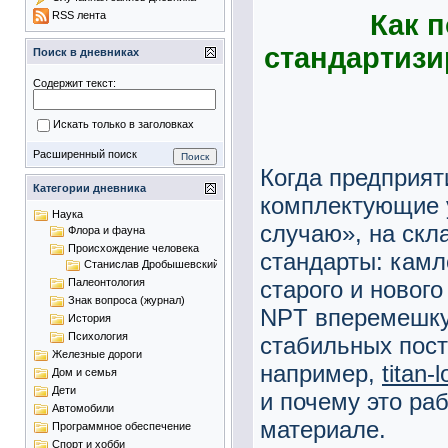
Как 
RSS лента
стандартизи
Поиск в дневниках
Содержит текст:
Искать только в заголовках
Расширенный поиск
Когда предприят
Категории дневника
комплектующие 
Наука
случаю», на ск
Флора и фауна
Происхождение человека
стандарты: камл
Станислав Дробышевский
старого и новог
Палеонтология
Знак вопроса (журнал)
NPT вперемешку.
История
Психология
стабильных пос
Железные дороги
например,
titan-
Дом и семья
Дети
и почему это ра
Автомобили
материале.
Программное обеспечение
Спорт и хобби