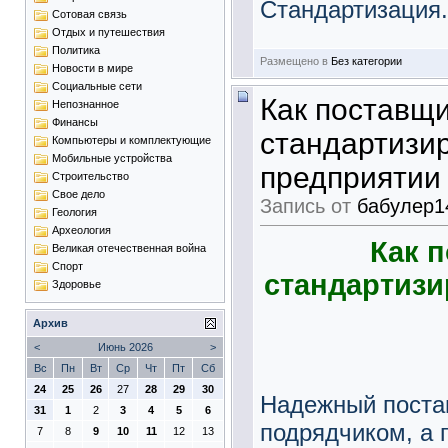
Стандартизация.
Сотовая связь
Отдых и путешествия
Политика
Размещено в
Без категории
Новости в мире
Социальные сети
Как поставщи
Непознанное
Финансы
стандартизи
Компьютеры и комплектующие
Мобильные устройства
предприятии
Строительство
Свое дело
Запись от
бабулер1
Геология
Археология
Как 
Великая отечественная война
Спорт
стандартизи
Здоровье
Архив
<
Июнь 2026
>
Вс
Пн
Вт
Ср
Чт
Пт
Сб
24
25
26
27
28
29
30
Надежный постав
31
1
2
3
4
5
6
подрядчиком, а 
7
8
9
10
11
12
13