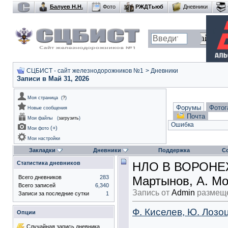
Балуев Н.Н.
Фото
РЖДТьюб
Дневники
СЦБИСТ - сайт железнодорожников №1
>
Дневники
Записи в Май 31, 2026
Моя страница
(
?
)
Форумы
Фотог
Новые сообщения
Почта
Мои файлы
(
загрузить
)
Ошибка
(
+
)
Мои фото
Мои настройки
Закладки
Дневники
Поддержка
С
Статистика дневников
НЛО В ВОРОНЕЖЕ
Всего дневников
283
Мартынов, А. Мо
Всего записей
6,340
Запись от
Admin
размеще
Записи за последние сутки
1
Ф. Киселев, Ю. Лозо
Опции
Случайная запись дневника