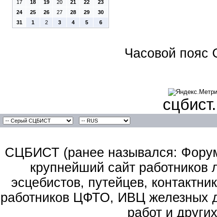
17
18
19
20
21
22
23
24
25
26
27
28
29
30
31
1
2
3
4
5
6
Часовой пояс 
сцбист
СЦБИСТ (ранее назывался: Форум 
крупнейший сайт работников 
эсцебистов, путейцев, контактник
работников ЦФТО, ИВЦ железных д
работ и други