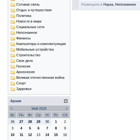
Сотовая связь
Размещено в
Наука
,
Непознанное
Отдых и путешествия
Политика
Новости в мире
Социальные сети
Непознанное
Финансы
Компьютеры и комплектующие
Мобильные устройства
Строительство
Свое дело
Геология
Археология
Великая отечественная война
Спорт
Здоровье
Архив
<
Май 2026
>
Вс
Пн
Вт
Ср
Чт
Пт
Сб
26
27
28
29
30
1
2
3
4
5
6
7
8
9
10
11
12
13
14
15
16