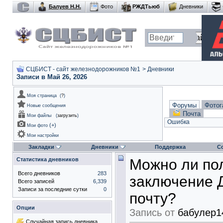
Балуев Н.Н.
Фото
РЖДТьюб
Дневники
СЦБИСТ - сайт железнодорожников №1
>
Дневники
Записи в Май 26, 2026
Моя страница
(
?
)
Форумы
Фотог
Новые сообщения
Почта
Мои файлы
(
загрузить
)
Ошибка
(
+
)
Мои фото
Мои настройки
Закладки
Дневники
Поддержка
С
Статистика дневников
Можно ли по
Всего дневников
283
заключение 
Всего записей
6,339
Записи за последние сутки
0
почту?
Опции
Запись от
бабулер1
Случайная запись дневника