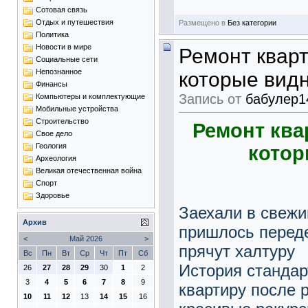
Сотовая связь
Отдых и путешествия
Размещено в
Без категории
Политика
Новости в мире
Ремонт кварт
Социальные сети
Непознанное
которые видн
Финансы
Запись от
бабулер1
Компьютеры и комплектующие
Мобильные устройства
Строительство
Ремонт ква
Свое дело
Геология
котор
Археология
Великая отечественная война
Спорт
Здоровье
Заехали в свежи
Архив
пришлось перед
<
Май 2026
>
прячут халтуру
Вс
Пн
Вт
Ср
Чт
Пт
Сб
История стандар
26
27
28
29
30
1
2
3
4
5
6
7
8
9
квартиру после 
10
11
12
13
14
15
16