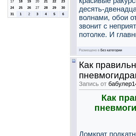
красивые ракурс
17
18
19
20
21
22
23
десять-двенадца
24
25
26
27
28
29
30
31
1
2
3
4
5
6
волнами, обои от
звонит с неприя
потолке. И главн
Размещено в
Без категории
Как правильн
пневмогидра
Запись от
бабулер1
Как пр
пневмоги
Домкрат подкат