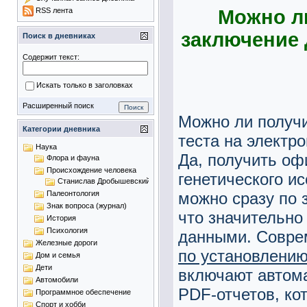
Можно л
RSS лента
заключение 
Поиск в дневниках
Содержит текст:
Искать только в заголовках
Расширенный поиск
Можно ли получи
Категории дневника
теста на электр
Наука
Да, получить оф
Флора и фауна
Происхождение человека
генетического и
Станислав Дробышевский
можно сразу по 
Палеонтология
Знак вопроса (журнал)
что значительно
История
Психология
данными. Совр
Железные дороги
по установлению
Дом и семья
Дети
включают автом
Автомобили
PDF-отчетов, ко
Программное обеспечение
Спорт и хобби