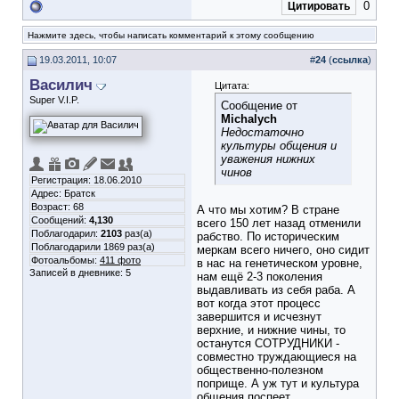
0
Цитировать
Нажмите здесь, чтобы написать комментарий к этому сообщению
19.03.2011, 10:07
#
24
(
ссылка
)
Василич
Цитата:
Super V.I.P.
Сообщение от
Michalych
Недостаточно
культуры общения и
уважения нижних
чинов
Регистрация: 18.06.2010
Адрес: Братск
Возраст: 68
А что мы хотим? В стране
Сообщений:
4,130
всего 150 лет назад отменили
Поблагодарил:
2103
раз(а)
рабство. По историческим
Поблагодарили 1869 раз(а)
меркам всего ничего, оно сидит
Фотоальбомы:
411 фото
в нас на генетическом уровне,
Записей в дневнике:
5
нам ещё 2-3 поколения
выдавливать из себя раба. А
вот когда этот процесс
завершится и исчезнут
верхние, и нижние чины, то
останутся СОТРУДНИКИ -
совместно труждающиеся на
общественно-полезном
поприще. А уж тут и культура
общения поспеет.