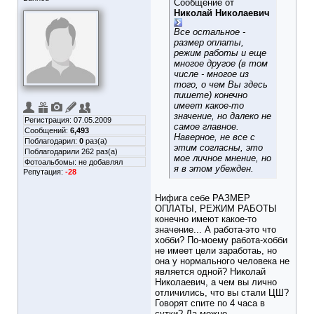
Сообщение от
Николай Николаевич
Все остальное -
размер оплаты,
режим работы и еще
многое другое (в том
числе - многое из
того, о чем Вы здесь
пишете) конечно
имеет какое-то
значение, но далеко не
Регистрация: 07.05.2009
самое главное.
Сообщений:
6,493
Наверное, не все с
Поблагодарил:
0
раз(а)
этим согласны, это
Поблагодарили 262 раз(а)
мое личное мнение, но
Фотоальбомы:
не добавлял
я в этом убежден.
Репутация:
-28
Нифига себе РАЗМЕР
ОПЛАТЫ, РЕЖИМ РАБОТЫ
конечно имеют какое-то
значение... А работа-это что
хобби? По-моему работа-хобби
не имеет цели заработаь, но
она у нормального человека не
является одной? Николай
Николаевич, а чем вы лично
отличились, что вы стали ЦШ?
Говорят спите по 4 часа в
сутки? Да можно,