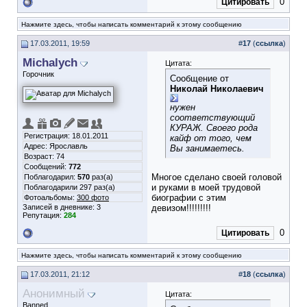
0
Цитировать
Нажмите здесь, чтобы написать комментарий к этому сообщению
17.03.2011, 19:59
#
17
(
ссылка
)
Michalych
Цитата:
Горочник
Сообщение от
Николай Николаевич
нужен
соответствующий
КУРАЖ. Своего рода
Регистрация: 18.01.2011
кайф от того, чем
Адрес: Ярославль
Вы занимаетесь.
Возраст: 74
Сообщений:
772
Многое сделано своей головой
Поблагодарил:
570
раз(а)
и руками в моей трудовой
Поблагодарили 297 раз(а)
биографии с этим
Фотоальбомы:
300 фото
Записей в дневнике:
3
девизом!!!!!!!!!
Репутация:
284
0
Цитировать
Нажмите здесь, чтобы написать комментарий к этому сообщению
17.03.2011, 21:12
#
18
(
ссылка
)
Анонимный
Цитата:
Banned