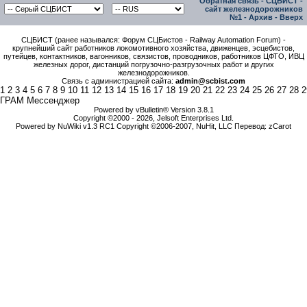
Обратная связь
-
СЦБИСТ -
сайт железнодорожников
№1
-
Архив
-
Вверх
СЦБИСТ (ранее назывался: Форум СЦБистов - Railway Automation Forum) -
крупнейший сайт работников локомотивного хозяйства, движенцев, эсцебистов,
путейцев, контактников, вагонников, связистов, проводников, работников ЦФТО, ИВЦ
железных дорог, дистанций погрузочно-разгрузочных работ и других
железнодорожников.
Связь с администрацией сайта:
admin@scbist.com
1
2
3
4
5
6
7
8
9
10
11
12
13
14
15
16
17
18
19
20
21
22
23
24
25
26
27
28
2
ГРАМ Мессенджер
Powered by vBulletin® Version 3.8.1
Copyright ©2000 - 2026, Jelsoft Enterprises Ltd.
Powered by NuWiki v1.3 RC1 Copyright ©2006-2007, NuHit, LLC Перевод: zCarot