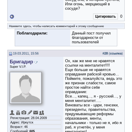
Или огонь, мерцающий в
сосуде?
0
Цитировать
Нажмите здесь, чтобы написать комментарий к этому сообщению
Поблагодарили:
Данный пост получил
благодарности от
пользователей
19.03.2011, 15:56
#
28
(
ссылка
)
Бригадир
Ох, как же мне не нравятся
ссылки на менталитет!!!!
Super V.I.P.
Еще больше не нравятся
оправдания рабской кровью...
Поймите, пожалуйста, ведь это
же признак слабости, самое
простое найти себе
оправдание:
Все..., капец..., я - русский..., у
меня менталитет.....
Виноваты все - цари, генсеки,
президенты, правительства,
придумывающие реформы
Регистрация: 28.04.2009
образования, менты,
Адрес: Иркутск
начальники - только не я, ибо я
Возраст: 46
раб, я угнетён, у меня
Сообщений:
605
менталитет!