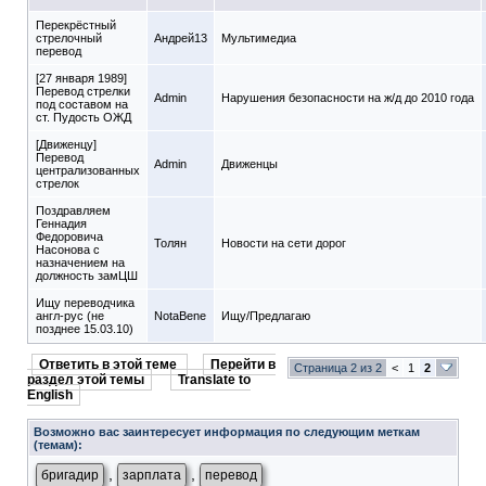
Перекрёстный
стрелочный
Андрей13
Мультимедиа
перевод
[27 января 1989]
Перевод стрелки
Admin
Нарушения безопасности на ж/д до 2010 года
под составом на
ст. Пудость ОЖД
[Движенцу]
Перевод
Admin
Движенцы
централизованных
стрелок
Поздравляем
Геннадия
Федоровича
Толян
Новости на сети дорог
Насонова с
назначением на
должность замЦШ
Ищу переводчика
англ-рус (не
NotaBene
Ищу/Предлагаю
позднее 15.03.10)
Ответить в этой теме
Перейти в
Страница 2 из 2
<
1
2
раздел этой темы
Translate to
English
Возможно вас заинтересует информация по следующим меткам
(темам):
,
,
бригадир
зарплата
перевод