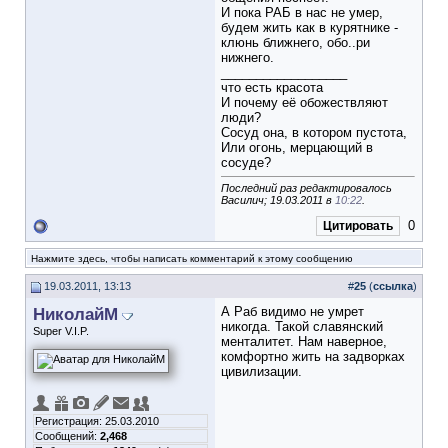
И пока РАБ в нас не умер,
будем жить как в курятнике -
клюнь ближнего, обо..ри
нижнего.
__________________
что есть красота
И почему её обожествляют
люди?
Сосуд она, в котором пустота,
Или огонь, мерцающий в
сосуде?
Последний раз редактировалось
Василич; 19.03.2011 в
10:22
.
0
Цитировать
Нажмите здесь, чтобы написать комментарий к этому сообщению
19.03.2011, 13:13
#
25
(
ссылка
)
НиколайМ
А Раб видимо не умрет
никогда. Такой славянский
Super V.I.P.
менталитет. Нам наверное,
комфортно жить на задворках
цивилизации.
Регистрация: 25.03.2010
Сообщений:
2,468