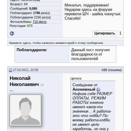
Возраст: 64
Михалыч, поддерживаю!
Сообщений:
9,085
Недаром здесь на форуме
Поблагодарил:
1796
раз(а)
перевели ШЧ - шайка чокнутых
Поблагодарили 2156 раз(а)
Спасибо!
Фотоальбомы:
710 фото
Репутация:
673
1
Цитировать
Нажмите здесь, чтобы написать комментарий к этому сообщению
Поблагодарили:
Данный пост получил
благодарности от
пользователей
17.03.2011, 22:05
#
20
(
ссылка
)
Николай
Цитата:
Николаевич
Сообщение от
Анонимный
__
Нифига себе РАЗМЕР
ОПЛАТЫ, РЕЖИМ
РАБОТЫ конечно
имеют какое-то
значение... А работа-
это что хобби? По-
моему работа-хобби
не имеет цели
заработаь, но она у