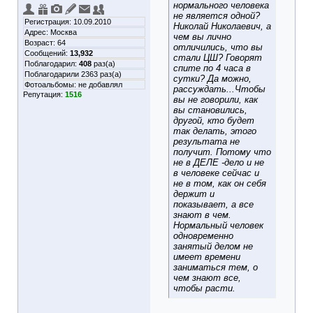
нормального человека
не является одной?
Регистрация: 10.09.2010
Николай Николаевич, а
Адрес: Москва
чем вы лично
Возраст: 64
отличились, что вы
Сообщений:
13,932
стали ЦШ? Говорят
Поблагодарил:
408
раз(а)
спите по 4 часа в
Поблагодарили 2363 раз(а)
сутки? Да можно,
Фотоальбомы:
не добавлял
рассуждать...Чтобы
Репутация:
1516
вы не говорили, как
вы становились,
другой, кто будет
так делать, этого
результата не
получит. Потому что
не в ДЕЛЕ -дело и не
в человеке сейчас и
не в том, как он себя
держит и
показывает, а все
знают в чем.
Нормальный человек
одновременно
занятый делом не
имеет времени
заниматься тем, о
чем знают все,
чтобы расти.