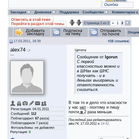
Ошибка
Закладки
Дневники
Поддержка
Сообщество
Комментарии к
Ответить в этой теме
Страница 2 из 2
<
1
2
Перейти в раздел этой темы
Опции
17.03.2011, 18:39
#
16
(
ссылка
)
alex74
Цитата:
---
Сообщение от
Igorun
С первой
классностью можно и
в ШНах как ШНС
получать - и в
деньгах выиграешь и
ответственность
снизиться.
В том то и дело что класности
у нас
нет
- поэтому и пишу
Регистрация: 04.01.2011
почти
в
2 раза меньше.
Сообщений:
112
Поблагодарил:
67
раз(а)
Последний раз редактировалось
Поблагодарили 7 раз(а)
alex74; 17.03.2011 в
18:42
.
Фотоальбомы:
не добавлял
Репутация:
0