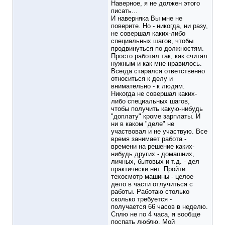
Наверное, я не должен этого
писать...
И наверняка Вы мне не
поверите. Но - никогда, ни разу,
не совершал каких-либо
специальных шагов, чтобы
продвинуться по должностям.
Просто работал так, как считал
нужным и как мне нравилось.
Всегда старался ответственно
относиться к делу и
внимательно - к людям.
Никогда не совершал каких-
либо специальных шагов,
чтобы получить какую-нибудь
"доплату" кроме зарплаты. И
ни в каком "деле" не
участвовал и не участвую. Все
время занимает работа -
времени на решение каких-
нибудь других - домашних,
личных, бытовых и т.д. - дел
практически нет. Пройти
техосмотр машины - целое
дело в части отлучиться с
работы. Работаю столько
сколько требуется -
получается 66 часов в неделю.
Сплю не по 4 часа, я вообще
поспать люблю. Мой