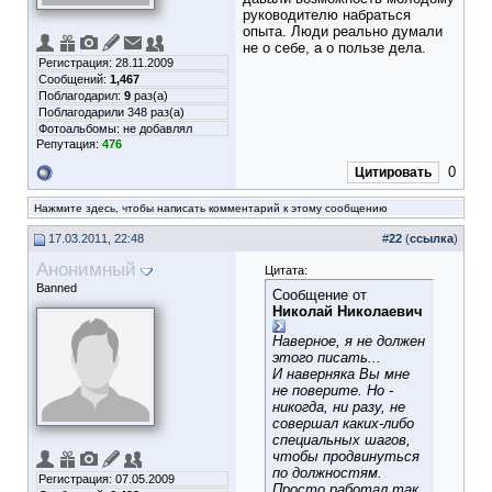
руководителю набраться
опыта. Люди реально думали
не о себе, а о пользе дела.
Регистрация: 28.11.2009
Сообщений:
1,467
Поблагодарил:
9
раз(а)
Поблагодарили 348 раз(а)
Фотоальбомы:
не добавлял
Репутация:
476
0
Цитировать
Нажмите здесь, чтобы написать комментарий к этому сообщению
17.03.2011, 22:48
#
22
(
ссылка
)
Анонимный
Цитата:
Banned
Сообщение от
Николай Николаевич
Наверное, я не должен
этого писать...
И наверняка Вы мне
не поверите. Но -
никогда, ни разу, не
совершал каких-либо
специальных шагов,
чтобы продвинуться
по должностям.
Регистрация: 07.05.2009
Просто работал так,