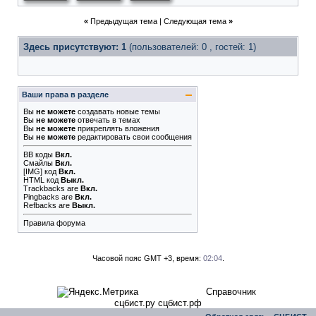
«
Предыдущая тема
|
Следующая тема
»
Здесь присутствуют: 1
(пользователей: 0 , гостей: 1)
Ваши права в разделе
Вы
не можете
создавать новые темы
Вы
не можете
отвечать в темах
Вы
не можете
прикреплять вложения
Вы
не можете
редактировать свои сообщения
BB коды
Вкл.
Смайлы
Вкл.
[IMG]
код
Вкл.
HTML код
Выкл.
Trackbacks
are
Вкл.
Pingbacks
are
Вкл.
Refbacks
are
Выкл.
Правила форума
Часовой пояс GMT +3, время:
02:04
.
Справочник
сцбист.ру сцбист.рф