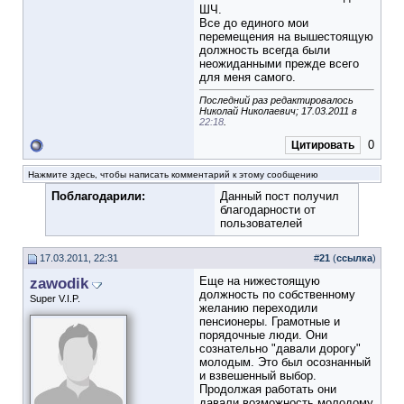
ШЧ.
Все до единого мои
перемещения на вышестоящую
должность всегда были
неожиданными прежде всего
для меня самого.
Последний раз редактировалось
Николай Николаевич; 17.03.2011 в
22:18
.
0
Цитировать
Нажмите здесь, чтобы написать комментарий к этому сообщению
Поблагодарили:
Данный пост получил
благодарности от
пользователей
17.03.2011, 22:31
#
21
(
ссылка
)
zawodik
Еще на нижестоящую
должность по собственному
Super V.I.P.
желанию переходили
пенсионеры. Грамотные и
порядочные люди. Они
сознательно "давали дорогу"
молодым. Это был осознанный
и взвешенный выбор.
Продолжая работать они
давали возможность молодому