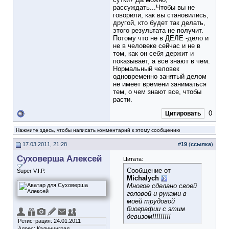
рассуждать...Чтобы вы не
говорили, как вы становились,
другой, кто будет так делать,
этого результата не получит.
Потому что не в ДЕЛЕ -дело и
не в человеке сейчас и не в
том, как он себя держит и
показывает, а все знают в чем.
Нормальный человек
одновременно занятый делом
не имеет времени заниматься
тем, о чем знают все, чтобы
расти.
0
Цитировать
Нажмите здесь, чтобы написать комментарий к этому сообщению
17.03.2011, 21:28
#
19
(
ссылка
)
Суховерша Алексей
Цитата:
Сообщение от
Super V.I.P.
Michalych
Многое сделано своей
головой и руками в
моей трудовой
биографии с этим
девизом!!!!!!!!!
Регистрация: 24.01.2011
Адрес: Калининград