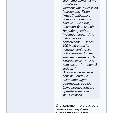
год - это была чисто
штабная,
конторская, бумажная
должность. После
"живой" работы с
устройствами и с
людьми - не смог,
слишком был молод.
На работу ходил
"против шерсти", с
работы - не
оглядываясь. Через
100 дней ушел "с
понижением", сам,
добровольно. Ни на
кого не обижаясь. На
второй круг - еще 5
лет зам.ШЧ и снова 3
года ШЧ.
Все до единого мои
перемещения на
вышестоящую
должность всегда
были неожиданными
прежде всего для
меня самого.
Это заметно, что в вас есть
отличия от подобных