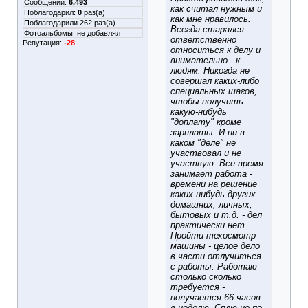
Сообщений:
6,493
как считал нужным и
Поблагодарил:
0
раз(а)
как мне нравилось.
Поблагодарили 262 раз(а)
Всегда старался
Фотоальбомы:
не добавлял
ответственно
Репутация:
-28
относиться к делу и
внимательно - к
людям. Никогда не
совершал каких-либо
специальных шагов,
чтобы получить
какую-нибудь
"доплату" кроме
зарплаты. И ни в
каком "деле" не
участвовал и не
участвую. Все время
занимает работа -
времени на решение
каких-нибудь других -
домашних, личных,
бытовых и т.д. - дел
практически нет.
Пройти техосмотр
машины - целое дело
в части отлучиться
с работы. Работаю
столько сколько
требуется -
получается 66 часов
в неделю. Сплю не по