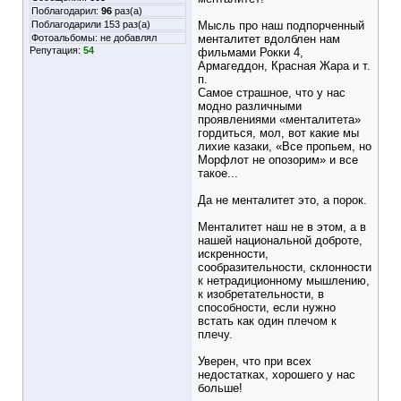
Поблагодарил:
96
раз(а)
Поблагодарили 153 раз(а)
Мысль про наш подпорченный
Фотоальбомы:
не добавлял
менталитет вдолблен нам
Репутация:
54
фильмами Рокки 4,
Армагеддон, Красная Жара и т.
п.
Самое страшное, что у нас
модно различными
проявлениями «менталитета»
гордиться, мол, вот какие мы
лихие казаки, «Все пропьем, но
Морфлот не опозорим» и все
такое...
Да не менталитет это, а порок.
Менталитет наш не в этом, а в
нашей национальной доброте,
искренности,
сообразительности, склонности
к нетрадиционному мышлению,
к изобретательности, в
способности, если нужно
встать как один плечом к
плечу.
Уверен, что при всех
недостатках, хорошего у нас
больше!