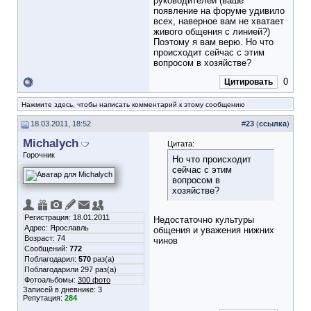
руководителей (ваше
появление на форуме удивило
всех, наверное вам не хватает
живого общения с линией?)
Поэтому я вам верю. Но что
происходит сейчас с этим
вопросом в хозяйстве?
0
Цитировать
Нажмите здесь, чтобы написать комментарий к этому сообщению
18.03.2011, 18:52
#
23
(
ссылка
)
Michalych
Цитата:
Горочник
Но что происходит
сейчас с этим
вопросом в
хозяйстве?
Регистрация: 18.01.2011
Недостаточно культуры
Адрес: Ярославль
общения и уважения нижних
Возраст: 74
чинов
Сообщений:
772
Поблагодарил:
570
раз(а)
Поблагодарили 297 раз(а)
Фотоальбомы:
300 фото
Записей в дневнике:
3
Репутация:
284