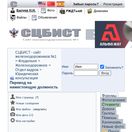
Забыл пароль?
Регистрация
Балуев Н.Н.
Фото
РЖДТьюб
Дневники
Файлы
Объявления
СЦБИСТ - сайт
железнодорожников №1
>
Флудильня
>
Железнодорожное
>
Имя
Запомнить?
Отдел кадров
>
Пароль
Юридическая
консультация
Перевод на
нижестоящую должность
Форумы
Моя страница
(
?
)
Фотогалерея
Новые сообщения
Студенту
Дороги
Мои файлы
(
загрузить
)
Группы
(
+
)
Мои фото
Помощь
Мои настройки
Календарь
Новые фото
Почта