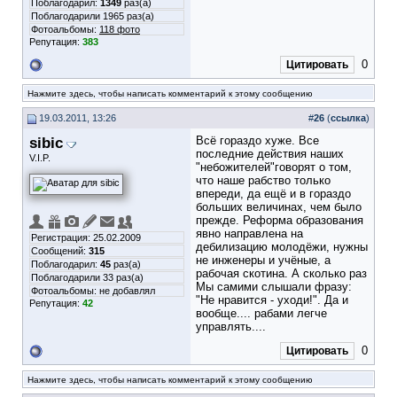
Поблагодарил:
1349
раз(а)
Поблагодарили 1965 раз(а)
Фотоальбомы:
118 фото
Репутация:
383
0
Цитировать
Нажмите здесь, чтобы написать комментарий к этому сообщению
19.03.2011, 13:26
#
26
(
ссылка
)
sibic
Всё гораздо хуже. Все
последние действия наших
V.I.P.
"небожителей"говорят о том,
что наше рабство только
впереди, да ещё и в гораздо
больших величинах, чем было
прежде. Реформа образования
явно направлена на
Регистрация: 25.02.2009
дебилизацию молодёжи, нужны
Сообщений:
315
не инженеры и учёные, а
Поблагодарил:
45
раз(а)
рабочая скотина. А сколько раз
Поблагодарили 33 раз(а)
Мы самими слышали фразу:
Фотоальбомы:
не добавлял
"Не нравится - уходи!". Да и
Репутация:
42
вообще.... рабами легче
управлять....
0
Цитировать
Нажмите здесь, чтобы написать комментарий к этому сообщению