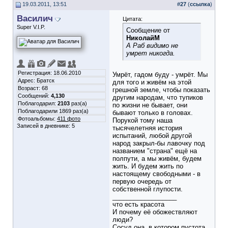
19.03.2011, 13:51
#
27
(
ссылка
)
Василич
Цитата:
Super V.I.P.
Сообщение от
НиколайМ
А Раб видимо не
умрет никогда.
Регистрация: 18.06.2010
Умрёт, гадом буду - умрёт. Мы
Адрес: Братск
для того и живём на этой
Возраст: 68
грешной земле, чтобы показать
Сообщений:
4,130
другим народам, что тупиков
Поблагодарил:
2103
раз(а)
по жизни не бывает, они
Поблагодарили 1869 раз(а)
бывают только в головах.
Фотоальбомы:
411 фото
Порукой тому наша
Записей в дневнике:
5
тысячелетняя история
испытаний, любой другой
народ закрыл-бы лавочку под
названием "страна" ещё на
полпути, а мы живём, будем
жить. И будем жить по
настоящему свободными - в
первую очередь от
собственной глупости.
__________________
что есть красота
И почему её обожествляют
люди?
Сосуд она, в котором пустота,