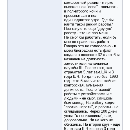
комфортный режим - я ярко
выраженная "сова" - засыпать
в пол-второго ночи и
просыпаться в пол-
одиннадцатого утра. Где бы
найти такой режим работы?
Про какую-то еще "другую"
работу - это не про меня.
Не смог бы работать, если бы
мне не нравилась работа.
Говорю это не голословно - в
моей биографии есть факт,
когда я в возрасте 32-х лет был
назначен на должность
заместителя начальника
службы Ш. После того, как
отработал 5 лет зам.ШЧ и 3
года ШЧ. Тогда - это был 1993
год - это была чисто штабная,
конторская, бумажная
должность. После "живой"
работы с устройствами и с
людьми - не смог, слишком
был молод. На работу ходил
"против шерсти", с работы - не
оглядываясь. Через 100 дней
ушел "с понижением", сам,
добровольно. Ни на кого не
обижаясь. На второй круг - еще
5 лет зам.ШЧ и снова 3 года