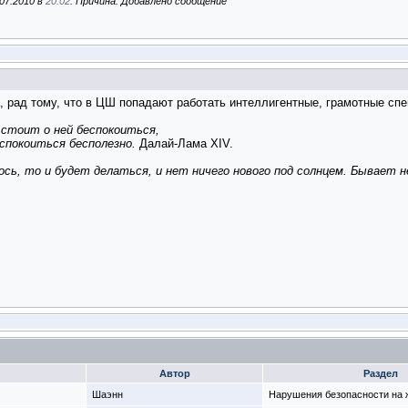
07.2010 в
20:02
. Причина: Добавлено сообщение
рад тому, что в ЦШ попадают работать интеллигентные, грамотные спец
стоит о ней беспокоиться,
спокоиться бесполезно.
Далай-Лама XIV.
ось, то и будет делаться, и нет ничего нового под солнцем. Бывает н
Автор
Раздел
Шаэнн
Нарушения безопасности на ж