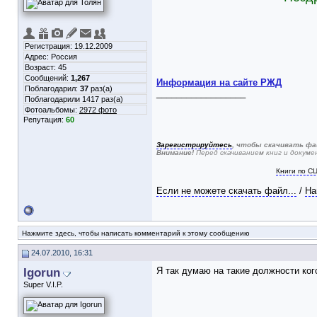
Регистрация: 19.12.2009
Адрес: Россия
Возраст: 45
Сообщений:
1,267
Информация на сайте РЖД
Поблагодарил:
37
раз(а)
__________________
Поблагодарили 1417 раз(а)
Фотоальбомы:
2972 фото
Репутация:
60
Зарегистрируйтесь
, чтобы скачивать фа
Внимание!
Перед скачиванием книг и докум
Книги по С
Если не можете скачать файл...
/
На
Нажмите здесь, чтобы написать комментарий к этому сообщению
24.07.2010, 16:31
Igorun
Я так думаю на такие должности ког
Super V.I.P.