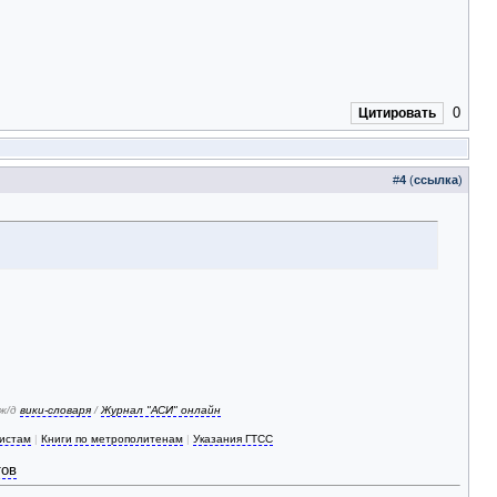
0
Цитировать
#
4
(
ссылка
)
 ж/д
вики-словаря
/
Журнал "АСИ" онлайн
зистам
|
Книги по метрополитенам
|
Указания ГТСС
тов