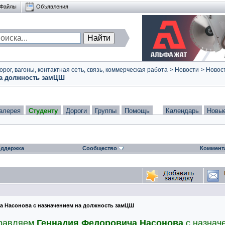
Файлы
Объявления
ог, вагоны, контактная сеть, связь, коммерческая работа
>
Новости
>
Новост
на должность замЦШ
алерея
Студенту
Дороги
Группы
Помощь
Календарь
Новы
ддержка
Сообщество
Коммент
а Насонова с назначением на должность замЦШ
равляем
Геннадия Федоровича Насонова
с назнач