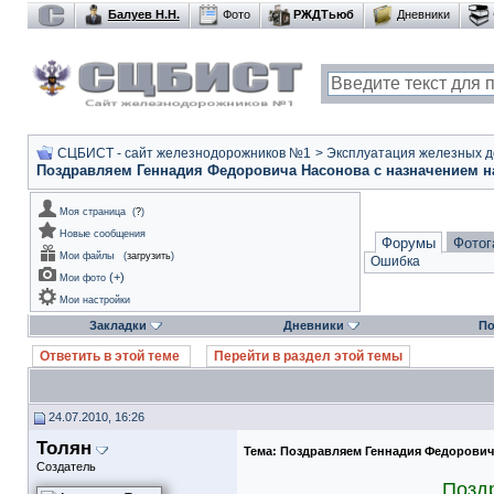
Балуев Н.Н.
Фото
РЖДТьюб
Дневники
СЦБИСТ - сайт железнодорожников №1
>
Эксплуатация железных дор
Поздравляем Геннадия Федоровича Насонова с назначением 
Моя страница
(
?
)
Новые сообщения
Форумы
Фотог
Мои файлы
(
загрузить
)
Ошибка
(
+
)
Мои фото
Мои настройки
Закладки
Дневники
По
Ответить в этой теме
Перейти в раздел этой темы
24.07.2010, 16:26
Толян
Тема:
Поздравляем Геннадия Федорович
Создатель
Позд