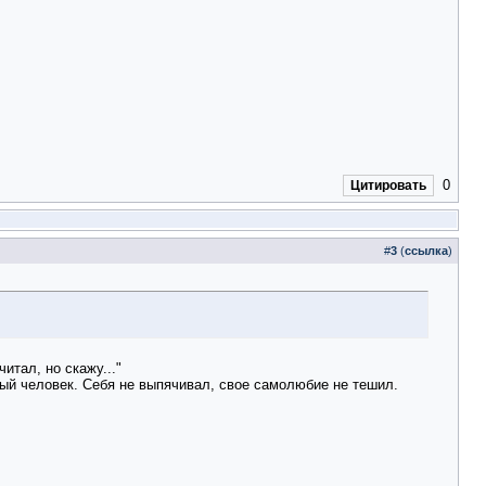
0
Цитировать
#
3
(
ссылка
)
итал, но скажу..."
ный человек. Себя не выпячивал, свое самолюбие не тешил.