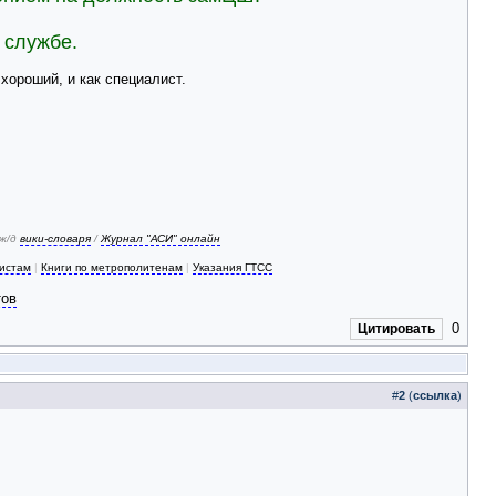
 службе.
 хороший, и как специалист.
 ж/д
вики-словаря
/
Журнал "АСИ" онлайн
зистам
|
Книги по метрополитенам
|
Указания ГТСС
тов
0
Цитировать
#
2
(
ссылка
)