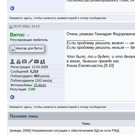
Последний раз редактировалось Толян; 24.
Нажмите здесь, чтобы написать комментарий к этому сообщению
25.07.2010, 14:13
Витос
Очень уважаю Геннадия Федоровича, 
__________________
Регулировщик-любитель
Если проблему решить можно — не 
Если проблему решить нельзя — бе
Что было, то и будет, и что делал
в веках, бывших прежде нас.
Книга Екклесиаста [9:10]
Регистрация: 13.04.2009
Сообщений:
5,210
Поблагодарил:
853
раз(а)
Поблагодарили 1162 раз(а)
Фотоальбомы:
23 фото
Репутация:
1346
Нажмите здесь, чтобы написать комментарий к этому сообщению
Похожие темы
Тема
[январь 2006] Напряженная ситуация с обеспечением БД на сети РЖД