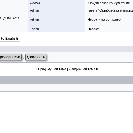
wowka
Юридическая консультация
Admin
Газета "Октябрьская магистр
общений ОАО
Admin
Новости на сети дорог
Толян
Новости
 to English
,
федоровича
должность
«
Предыдущая тема
|
Следующая тема
»