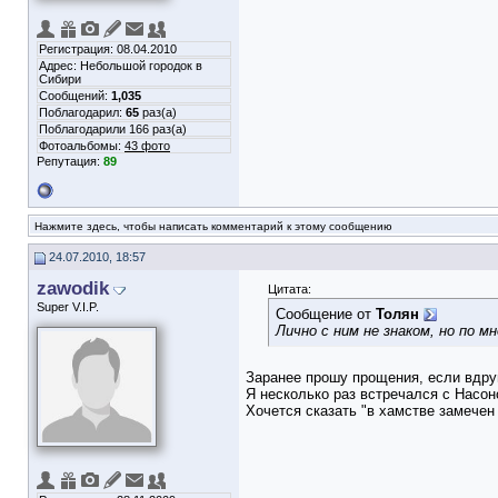
Регистрация: 08.04.2010
Адрес: Небольшой городок в
Сибири
Сообщений:
1,035
Поблагодарил:
65
раз(а)
Поблагодарили 166 раз(а)
Фотоальбомы:
43 фото
Репутация:
89
Нажмите здесь, чтобы написать комментарий к этому сообщению
24.07.2010, 18:57
zawodik
Цитата:
Super V.I.P.
Сообщение от
Толян
Лично с ним не знаком, но по м
Заранее прошу прощения, если вдруг
Я несколько раз встречался с Насон
Хочется сказать "в хамстве замечен 