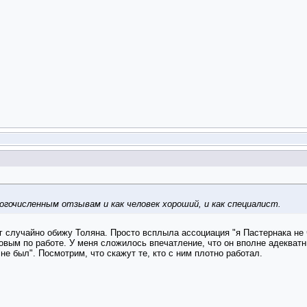
ногочисленным отзывам и как человек хороший, и как специалист.
 случайно обижу Толяна. Просто всплыла ассоциация "я Пастернака не ч
овым по работе. У меня сложилось впечатление, что он вполне адекват
не был". Посмотрим, что скажут те, кто с ним плотно работал.