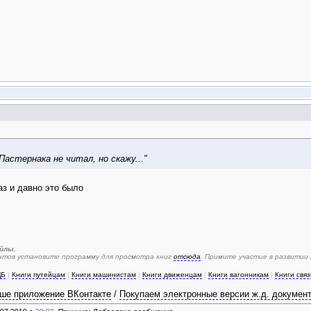
астернака не читал, но скажу..."
аз и давно это было
йлы.
ентов установите программу для просмотра книг
отсюда
. Примите участие в развитии
ЦБ
|
Книги путейцам
|
Книги машинистам
|
Книги движенцам
|
Книги вагонникам
|
Книги свя
ше приложение ВКонтакте
/
Покупаем электронные версии ж.д. докумен