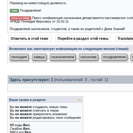
Перевод на нижестоящую должность
Поздравляем!
[ОМ]
Пресс-конференция начальника департамента пассажирских со
[Новости РЖД]
«РЖД» Геннадия Верховых от 15.02.11
Поздравляем школьников, студентов, а также их родителей с Днем Знаний!
Ответить в этой теме
Перейти в раздел этой темы
Translate
Возможно вас заинтересует информация по следующим меткам (темам):
,
,
,
,
,
геннадия
замцш
назначением
насонова
поздравляем
Здесь присутствуют: 1
(пользователей: 0 , гостей: 1)
Ваши права в разделе
Вы
не можете
создавать новые темы
Вы
не можете
отвечать в темах
Вы
не можете
прикреплять вложения
Вы
не можете
редактировать свои сообщения
BB коды
Вкл.
Смайлы
Вкл.
[IMG]
код
Вкл.