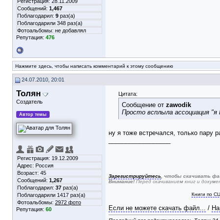
Регистрация: 28.11.2009
Сообщений:
1,467
Поблагодарил:
9
раз(а)
Поблагодарили 348 раз(а)
Фотоальбомы:
не добавлял
Репутация:
476
Нажмите здесь, чтобы написать комментарий к этому сообщению
24.07.2010, 20:01
Толян
Цитата:
Создатель
Сообщение от
zawodik
Просто всплыла ассоциация "я П
Автор темы
ну я тоже встречался, только пару р
__________________
Регистрация: 19.12.2009
Адрес: Россия
Возраст: 45
Зарегистрируйтесь
, чтобы скачивать фа
Сообщений:
1,267
Внимание!
Перед скачиванием книг и докум
Поблагодарил:
37
раз(а)
Книги по С
Поблагодарили 1417 раз(а)
Фотоальбомы:
2972 фото
Если не можете скачать файл...
/
На
Репутация:
60