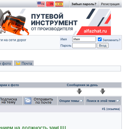
Забыл пароль?
Регистрация
Имя
и на сети дорог
Запомнить?
Пароль
е фото
Почта
арии к фото
Сообщения за день
Опции темы
Поиск в этой теме
#
1
(
ссылка
)
ением на должность замЦШ.