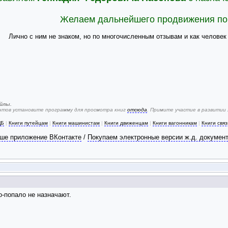
Желаем дальнейшего продвижения по
Лично с ним не знаком, но по многочисленным отзывам и как человек
йлы.
ентов установите программу для просмотра книг
отсюда
. Примите участие в развитии
ЦБ
|
Книги путейцам
|
Книги машинистам
|
Книги движенцам
|
Книги вагонникам
|
Книги свя
ше приложение ВКонтакте
/
Покупаем электронные версии ж.д. докумен
о-попало не назначают.