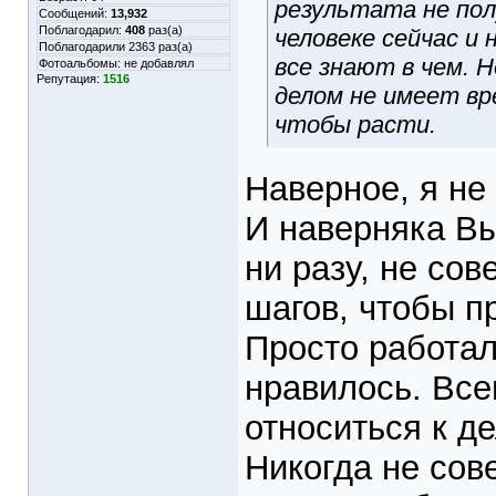
результата не пол
Сообщений:
13,932
Поблагодарил:
408
раз(а)
человеке сейчас и 
Поблагодарили 2363 раз(а)
все знают в чем. 
Фотоальбомы:
не добавлял
Репутация:
1516
делом не имеет вр
чтобы расти.
Наверное, я не 
И наверняка Вы
ни разу, не со
шагов, чтобы п
Просто работал
нравилось. Все
относиться к д
Никогда не сов