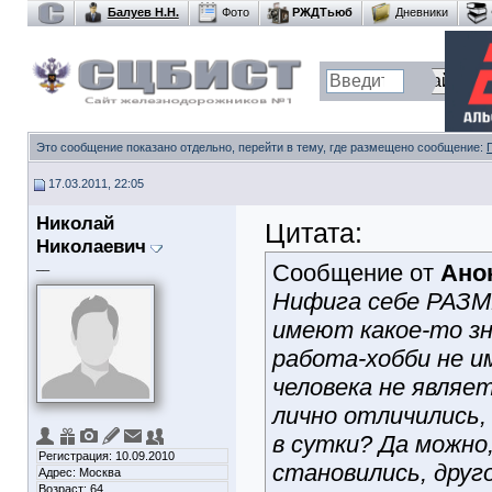
Балуев Н.Н.
Фото
РЖДТьюб
Дневники
Это сообщение показано отдельно, перейти в тему, где размещено сообщение:
17.03.2011, 22:05
Николай
Цитата:
Николаевич
__
Сообщение от
Ано
Нифига себе РАЗ
имеют какое-то зн
работа-хобби не и
человека не являе
лично отличились,
в сутки? Да можно,
Регистрация: 10.09.2010
становились, друг
Адрес: Москва
Возраст: 64