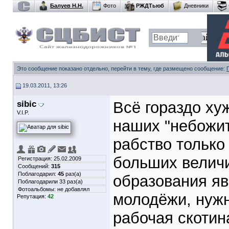
Балуев Н.Н.
Фото
РЖДТьюб
Дневники
Это сообщение показано отдельно, перейти в тему, где размещено сообщение:
19.03.2011, 13:26
sibic
Всё гораздо ху
V.I.P.
наших "небожит
рабство только
больших велич
Регистрация: 25.02.2009
Сообщений:
315
Поблагодарил:
45
раз(а)
образования я
Поблагодарили 33 раз(а)
Фотоальбомы:
не добавлял
молодёжи, нужн
Репутация:
42
рабочая скотин