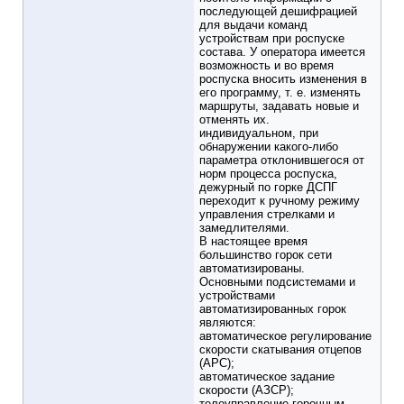
последующей дешифрацией
для выдачи команд
устройствам при роспуске
состава. У оператора имеется
возможность и во время
роспуска вносить изменения в
его программу, т. е. изменять
маршруты, задавать новые и
отменять их.
индивидуальном, при
обнаружении какого-либо
параметра отклонившегося от
норм процесса роспуска,
дежурный по горке ДСПГ
переходит к ручному режиму
управления стрелками и
замедлителями.
В настоящее время
большинство горок сети
автоматизированы.
Основными подсистемами и
устройствами
автоматизированных горок
являются:
автоматическое регулирование
скорости скатывания отцепов
(АРС);
автоматическое задание
скорости (АЗСР);
телеуправление горочным