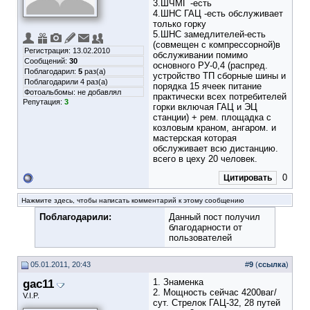
3.ШЧМГ -есть
4.ШНС ГАЦ -есть обслуживает
только горку
5.ШНС замедлителей-есть
(совмещен с компрессорной)в
Регистрация: 13.02.2010
обслуживании помимо
Сообщений:
30
основного РУ-0,4 (распред.
Поблагодарил:
5
раз(а)
устройство ТП сборные шины и
Поблагодарили 4 раз(а)
порядка 15 ячеек питание
Фотоальбомы:
не добавлял
практически всех потребителей
Репутация:
3
горки включая ГАЦ и ЭЦ
станции) + рем. площадка с
козловым краном, ангаром. и
мастерская которая
обслуживает всю дистанцию.
всего в цеху 20 человек.
0
Цитировать
Нажмите здесь, чтобы написать комментарий к этому сообщению
Поблагодарили:
Данный пост получил
благодарности от
пользователей
05.01.2011, 20:43
#
9
(
ссылка
)
gac11
1. Знаменка
2. Мощность сейчас 4200ваг/
V.I.P.
сут. Стрелок ГАЦ-32, 28 путей