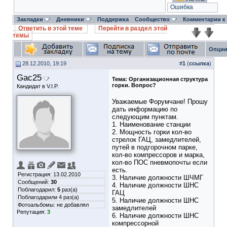
Ошибка
Закладки
Дневники
Поддержка
Сообщество
Комментарии к
Ответить в этой теме
Перейти в раздел этой
темы
Опции
28.12.2010, 19:19
#
1
(
ссылка
)
Gac25
Тема:
Организационная структура
горки. Вопрос?
Кандидат в V.I.P.
Уважаемые Форумчане! Прошу
дать информацию по
следующим пунктам.
1. Наименование станции
2. Мощность горки кол-во
стрелок ГАЦ, замедлителей,
путей в подгорочном парке,
кол-во компрессоров и марка,
кол-во ПОС пневмопочты если
есть.
Регистрация: 13.02.2010
3. Наличие должности ШЧМГ
Сообщений:
30
4. Наличие должности ШНС
Поблагодарил:
5
раз(а)
ГАЦ
Поблагодарили 4 раз(а)
5. Наличие должности ШНС
Фотоальбомы:
не добавлял
замедлителей
Репутация:
3
6. Наличие должности ШНС
компрессорной