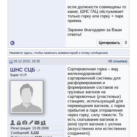
если должности совмещены то
какие, ШНС ГАЦ обслуживает
только горку или горку + парк
приема.
Заранее благодарен за Ваши
ответы!
0
Цитировать
Нажмите здесь, чтобы написать комментарий к этому сообщению
28.12.2010, 19:35
#
2
(
ссылка
)
ШНС СЦБ
Сортировочная горка – вид
железнодорожной
Super V.I.P.
сортировочной системы для
расформирования и
формирования составов из
грузовых вагонов на
сортировочных (участковых)
станциях, использующий для
перемещения вагонов, с парка
прибытия в парк отправления
через горку, силу тяжести. То
есть скатывание вагонов и
(или) групп вагонов с уклона
Регистрация: 13.09.2009
(искусственно или естественно
Сообщений:
3,122
созданного).