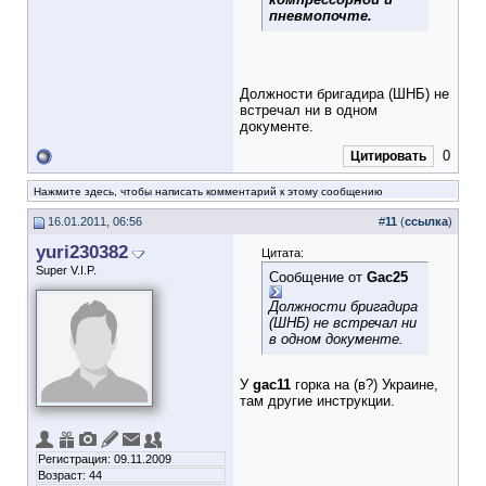
пневмопочте.
Должности бригадира (ШНБ) не
встречал ни в одном
документе.
0
Цитировать
Нажмите здесь, чтобы написать комментарий к этому сообщению
16.01.2011, 06:56
#
11
(
ссылка
)
yuri230382
Цитата:
Super V.I.P.
Сообщение от
Gac25
Должности бригадира
(ШНБ) не встречал ни
в одном документе.
У
gac11
горка на (в?) Украине,
там другие инструкции.
Регистрация: 09.11.2009
Возраст: 44