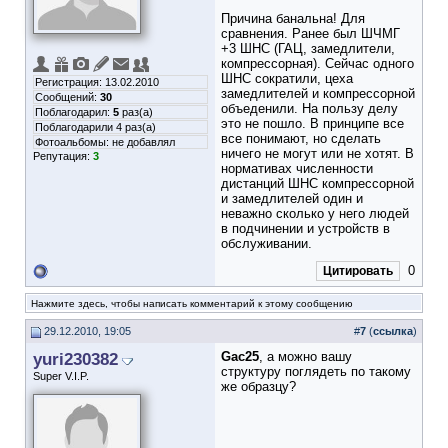
Причина банальна! Для
сравнения. Ранее был ШЧМГ
+3 ШНС (ГАЦ, замедлители,
компрессорная). Сейчас одного
ШНС сократили, цеха
Регистрация: 13.02.2010
замедлителей и компрессорной
Сообщений:
30
объеденили. На пользу делу
Поблагодарил:
5
раз(а)
это не пошло. В принципе все
Поблагодарили 4 раз(а)
все понимают, но сделать
Фотоальбомы:
не добавлял
ничего не могут или не хотят. В
Репутация:
3
нормативах численности
дистанций ШНС компрессорной
и замедлителей один и
неважно сколько у него людей
в подчинении и устройств в
обслуживании.
0
Цитировать
Нажмите здесь, чтобы написать комментарий к этому сообщению
29.12.2010, 19:05
#
7
(
ссылка
)
yuri230382
Gac25
, а можно вашу
структуру поглядеть по такому
Super V.I.P.
же образцу?