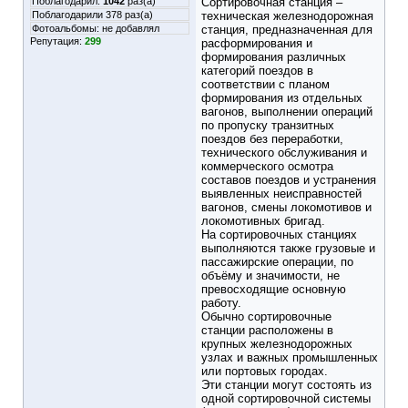
Поблагодарил:
1042
раз(а)
Сортировочная станция –
Поблагодарили 378 раз(а)
техническая железнодорожная
Фотоальбомы:
не добавлял
станция, предназначенная для
Репутация:
299
расформирования и
формирования различных
категорий поездов в
соответствии с планом
формирования из отдельных
вагонов, выполнении операций
по пропуску транзитных
поездов без переработки,
технического обслуживания и
коммерческого осмотра
составов поездов и устранения
выявленных неисправностей
вагонов, смены локомотивов и
локомотивных бригад.
На сортировочных станциях
выполняются также грузовые и
пассажирские операции, по
объёму и значимости, не
превосходящие основную
работу.
Обычно сортировочные
станции расположены в
крупных железнодорожных
узлах и важных промышленных
или портовых городах.
Эти станции могут состоять из
одной сортировочной системы