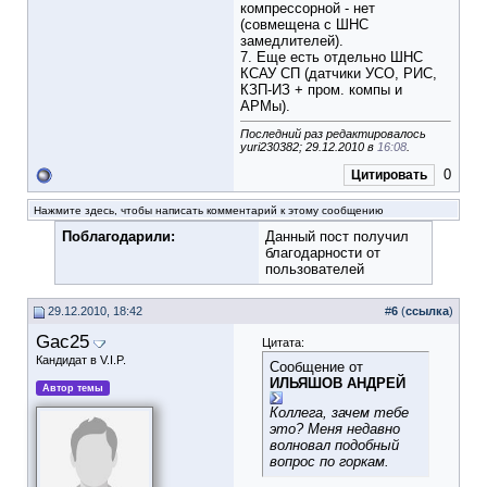
компрессорной - нет
(совмещена с ШНС
замедлителей).
7. Еще есть отдельно ШНС
КСАУ СП (датчики УСО, РИС,
КЗП-ИЗ + пром. компы и
АРМы).
Последний раз редактировалось
yuri230382; 29.12.2010 в
16:08
.
0
Цитировать
Нажмите здесь, чтобы написать комментарий к этому сообщению
Поблагодарили:
Данный пост получил
благодарности от
пользователей
29.12.2010, 18:42
#
6
(
ссылка
)
Gac25
Цитата:
Кандидат в V.I.P.
Сообщение от
ИЛЬЯШОВ АНДРЕЙ
Автор темы
Коллега, зачем тебе
это? Меня недавно
волновал подобный
вопрос по горкам.