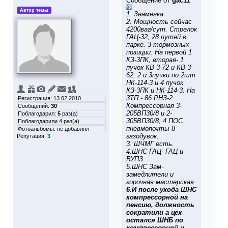
Сообщение от
gac11
Автор темы
1. Знаменка
2. Мощность сейчас
4200ваг/сут. Стрелок
ГАЦ-32, 28 путей в
парке. 3 тормозных
позиции. На первой 1
КЗ-3ПК, вторая- 1
пучок КВ-3-72 и КВ-3-
62, 2 и 3пучки по 2шт.
НК-114-3 и 4 пучок
КЗ-3ПК и НК-114-3. На
3ТП - 86 РНЗ-2.
Регистрация: 13.02.2010
Компрессорная 3-
Сообщений:
30
205ВП30/8 и 2-
Поблагодарил:
5
раз(а)
305ВП30/8, 4 ПОС
Поблагодарили 4 раз(а)
пневмопочты 8
Фотоальбомы:
не добавлял
газодувок.
Репутация:
3
3. ШЧМГ есть.
4.ШНС ГАЦ- ГАЦ и
ВУПЗ.
5.ШНС Зам-
замедлители и
горочная мастерская.
6.И после ухода ШНС
компрессорной на
пенсию, должность
сократили а цех
остался ШНБ по
компрессорной и