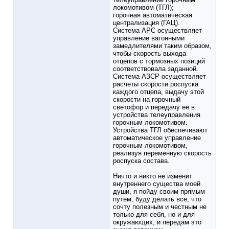
локомотивом (ТГЛ);
горочная автоматическая
централизация (ГАЦ).
Система АРС осуществляет
управление вагонными
замедлителями таким образом,
чтобы скорость выхода
отцепов с тормозных позиций
соответствовала заданной.
Система АЗСР осуществляет
расчеты скорости роспуска
каждого отцепа, выдачу этой
скорости на горочный
светофор и передачу ее в
устройства телеуправления
горочным локомотивом.
Устройства ТГЛ обеспечивают
автоматическое управление
горочным локомотивом,
реализуя переменную скорость
роспуска состава.
__________________
Ничто и никто не изменит
внутреннего существа моей
души, я пойду своим прямым
путем, буду делать все, что
сочту полезным и честным не
только для себя, но и для
окружающих, и передам это