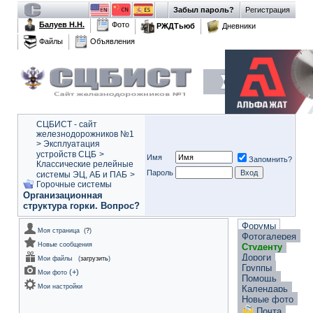
Забыл пароль?
Регистрация
Балуев Н.Н.
Фото
РЖДТьюб
Дневники
Файлы
Объявления
СЦБИСТ - сайт
железнодорожников №1
>
Эксплуатация
устройств СЦБ
>
Имя
Запомнить?
Классические релейные
Пароль
системы ЭЦ, АБ и ПАБ
>
Горочные системы
Организационная
структура горки. Вопрос?
Форумы
Моя страница
(
?
)
Фотогалерея
Новые сообщения
Студенту
Дороги
Мои файлы
(
загрузить
)
Группы
(
+
)
Мои фото
Помощь
Мои настройки
Календарь
Новые фото
Почта