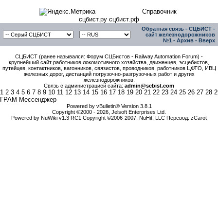
Справочник
сцбист.ру сцбист.рф
Обратная связь
-
СЦБИСТ -
сайт железнодорожников
№1
-
Архив
-
Вверх
СЦБИСТ (ранее назывался: Форум СЦБистов - Railway Automation Forum) -
крупнейший сайт работников локомотивного хозяйства, движенцев, эсцебистов,
путейцев, контактников, вагонников, связистов, проводников, работников ЦФТО, ИВЦ
железных дорог, дистанций погрузочно-разгрузочных работ и других
железнодорожников.
Связь с администрацией сайта:
admin@scbist.com
1
2
3
4
5
6
7
8
9
10
11
12
13
14
15
16
17
18
19
20
21
22
23
24
25
26
27
28
2
ГРАМ Мессенджер
Powered by vBulletin® Version 3.8.1
Copyright ©2000 - 2026, Jelsoft Enterprises Ltd.
Powered by NuWiki v1.3 RC1 Copyright ©2006-2007, NuHit, LLC Перевод: zCarot