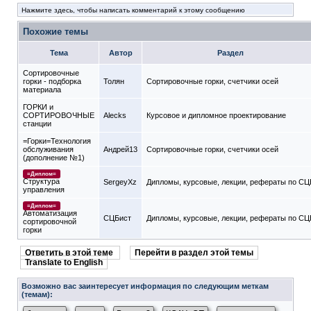
Нажмите здесь, чтобы написать комментарий к этому сообщению
Похожие темы
Тема
Автор
Раздел
Сортировочные
горки - подборка
Толян
Сортировочные горки, счетчики осей
материала
ГОРКИ и
СОРТИРОВОЧНЫЕ
Alecks
Курсовое и дипломное проектирование
станции
=Горки=Технология
обслуживания
Андрей13
Сортировочные горки, счетчики осей
(дополнение №1)
=Диплом=
Структура
SergeyXz
Дипломы, курсовые, лекции, рефераты по СЦ
управления
=Диплом=
Автоматизация
СЦБист
Дипломы, курсовые, лекции, рефераты по СЦ
сортировочной
горки
Ответить в этой теме
Перейти в раздел этой темы
Translate to English
Возможно вас заинтересует информация по следующим меткам
(темам):