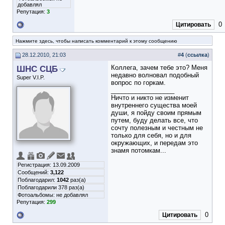
добавлял
Репутация:
3
0
Цитировать
Нажмите здесь, чтобы написать комментарий к этому сообщению
28.12.2010, 21:03
#
4
(
ссылка
)
ШНС СЦБ
Коллега, зачем тебе это? Меня
недавно волновал подобный
Super V.I.P.
вопрос по горкам.
__________________
Ничто и никто не изменит
внутреннего существа моей
души, я пойду своим прямым
путем, буду делать все, что
сочту полезным и честным не
только для себя, но и для
окружающих, и передам это
знамя потомкам...
Регистрация: 13.09.2009
Сообщений:
3,122
Поблагодарил:
1042
раз(а)
Поблагодарили 378 раз(а)
Фотоальбомы:
не добавлял
Репутация:
299
0
Цитировать