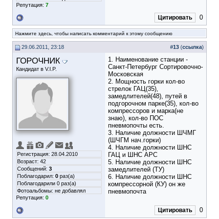
Репутация:
7
0
Цитировать
Нажмите здесь, чтобы написать комментарий к этому сообщению
29.06.2011, 23:18
#
13
(
ссылка
)
ГОРОЧНИК
1. Наименование станции -
Санкт-Петербург Сортировочно-
Кандидат в V.I.P.
Московская
2. Мощность горки кол-во
стрелок ГАЦ(35),
замедлителей(48), путей в
подгорочном парке(35), кол-во
компрессоров и марка(не
знаю), кол-во ПОС
пневмопочты есть.
3. Наличие должности ШЧМГ
(ШЧГМ нач.горки)
4. Наличие должности ШНС
Регистрация: 28.04.2010
ГАЦ и ШНС АРС
Возраст: 42
5. Наличие должности ШНС
Сообщений:
3
замедлителей (ТУ)
Поблагодарил:
0
раз(а)
6. Наличие должности ШНС
Поблагодарили 0 раз(а)
компрессорной (КУ) он же
Фотоальбомы:
не добавлял
пневмопочта
Репутация:
0
0
Цитировать