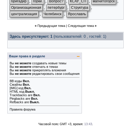
,
,
,
,
,
бригадир
горки.
Вопрос?
КСАУ_СП
магнитогорск
,
,
,
Организационная
петербург
Структура
,
,
централизация
Челябинск
Ярославль
«
Предыдущая тема
|
Следующая тема
»
Здесь присутствуют: 1
(пользователей: 0 , гостей: 1)
Ваши права в разделе
Вы
не можете
создавать новые темы
Вы
не можете
отвечать в темах
Вы
не можете
прикреплять вложения
Вы
не можете
редактировать свои сообщения
BB коды
Вкл.
Смайлы
Вкл.
[IMG]
код
Вкл.
HTML код
Выкл.
Trackbacks
are
Вкл.
Pingbacks
are
Вкл.
Refbacks
are
Выкл.
Правила форума
Часовой пояс GMT +3, время:
13:43
.