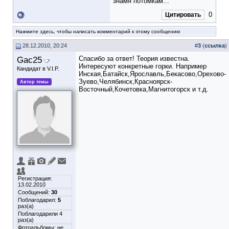
знамя потомкам...
0
Цитировать
Нажмите здесь, чтобы написать комментарий к этому сообщению
28.12.2010, 20:24
#
3
(
ссылка
)
Gac25
Спасибо за ответ! Теория известна.
Интересуют конкретные горки. Например
Кандидат в V.I.P.
Инская,Батайск,Ярославль,Бекасово,Орехово-
Зуево,Челябинск,Красноярск-
Автор темы
Восточный,Кочетовка,Магнитогорск и т.д.
Регистрация:
13.02.2010
Сообщений:
30
Поблагодарил:
5
раз(а)
Поблагодарили 4
раз(а)
Фотоальбомы:
не