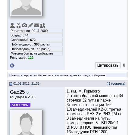
Регистрация: 09.11.2009
Возраст: 44
Сообщений:
672
Поблагодарил:
363
раз(а)
Поблагодарили 146 раз(а)
Фотоальбомы:
не добавлял
Репутация:
122
0
Цитировать
Нажмите здесь, чтобы написать комментарий к этому сообщению
01.01.2011, 21:33
#
8
(
ссылка
)
Gac25
1. им. М. Горького
2. горка большой мощности 34
Кандидат в V.I.P.
стрелки 32 пути в парке
3тормозные позиции 1и2
Автор темы
10замедлителей КВ-3, третья
тормозная РНЗ-2 и РНЗ-2М по
3 замедлителя на путь,
компрессорная 5 - ВП-20/9 1-
ВП-30, 8 ПОС пневмопочты
13газодувок РГН-1200.