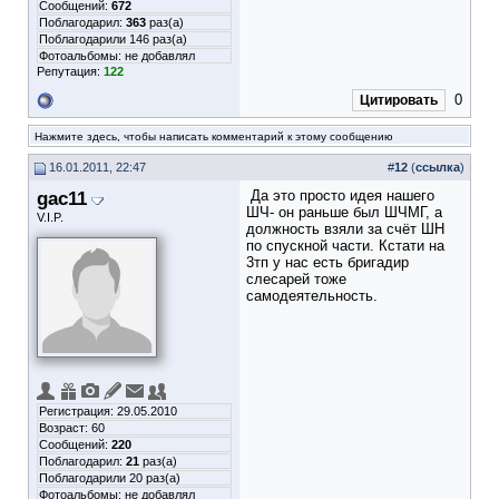
Сообщений:
672
Поблагодарил:
363
раз(а)
Поблагодарили 146 раз(а)
Фотоальбомы:
не добавлял
Репутация:
122
0
Цитировать
Нажмите здесь, чтобы написать комментарий к этому сообщению
16.01.2011, 22:47
#
12
(
ссылка
)
gac11
Да это просто идея нашего
ШЧ- он раньше был ШЧМГ, а
V.I.P.
должность взяли за счёт ШН
по спускной части. Кстати на
3тп у нас есть бригадир
слесарей тоже
самодеятельность.
Регистрация: 29.05.2010
Возраст: 60
Сообщений:
220
Поблагодарил:
21
раз(а)
Поблагодарили 20 раз(а)
Фотоальбомы:
не добавлял