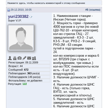
Нажмите здесь, чтобы написать комментарий к этому сообщению
29.12.2010, 16:05
#
5
(
ссылка
)
yuri230382
1. Наименование станции -
Инская (Четная горка).
Super V.I.P.
2. Мощность горки - примерно
4000 вагонов в сутки (по новой
ЦШ-762-10 - вторая категория).
кол-во стрелок ГАЦ - 27.
замедлителей - КЗ-3 - 2 шт,
КЗ-5 - 8 шт, РНЗ-2 - 9 секций,
РНЗ-2М - 63 секции.
путей в подгорочном парке -
24.
кол-во компрессоров и марка 6
шт, ВП20/9 (три старых с
Регистрация: 09.11.2009
возбуждением, три новых.)
Возраст: 44
кол-во ПОС пневмопочты если
Сообщений:
672
есть - 6 шт. (9 шт.
Поблагодарил:
363
раз(а)
воздуходувок).
Поблагодарили 146 раз(а)
3. Наличие должности ШЧМГ -
Фотоальбомы:
не добавлял
есть.
Репутация:
122
4. Наличие должности ШНС
ГАЦ - есть (только горка,
ВУПЗ, эл. часть
компрессорной и п/почты).
5. Наличие должности ШНС
замедлителей - есть
6. Наличие должности ШНС