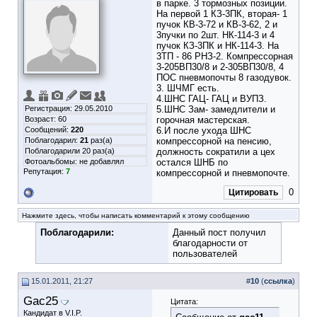
в парке. 3 тормозных позиции.
На первой 1 КЗ-3ПК, вторая- 1
пучок КВ-3-72 и КВ-3-62, 2 и
3пучки по 2шт. НК-114-3 и 4
пучок КЗ-3ПК и НК-114-3. На
3ТП - 86 РНЗ-2. Компрессорная
3-205ВП30/8 и 2-305ВП30/8, 4
ПОС пневмопочты 8 газодувок.
3. ШЧМГ есть.
4.ШНС ГАЦ- ГАЦ и ВУПЗ.
Регистрация: 29.05.2010
5.ШНС Зам- замедлители и
Возраст: 60
горочная мастерская.
Сообщений:
220
6.И после ухода ШНС
Поблагодарил:
21
раз(а)
компрессорной на пенсию,
Поблагодарили 20 раз(а)
должность сократили а цех
Фотоальбомы:
не добавлял
остался ШНБ по
Репутация:
7
компрессорной и пневмопочте.
0
Цитировать
Нажмите здесь, чтобы написать комментарий к этому сообщению
Поблагодарили:
Данный пост получил
благодарности от
пользователей
15.01.2011, 21:27
#
10
(
ссылка
)
Gac25
Цитата:
Кандидат в V.I.P.