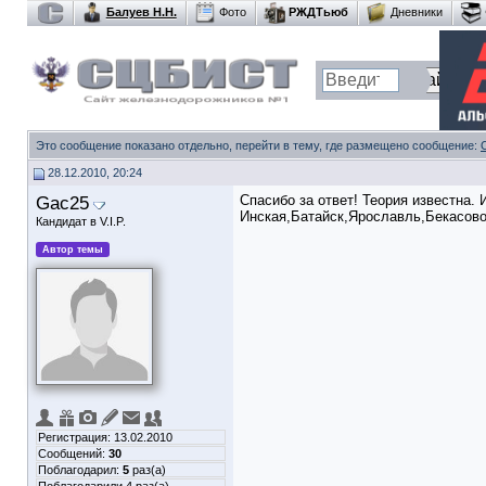
Балуев Н.Н.
Фото
РЖДТьюб
Дневники
Это сообщение показано отдельно, перейти в тему, где размещено сообщение:
28.12.2010, 20:24
Gac25
Спасибо за ответ! Теория известна.
Инская,Батайск,Ярославль,Бекасово
Кандидат в V.I.P.
Автор темы
Регистрация: 13.02.2010
Сообщений:
30
Поблагодарил:
5
раз(а)