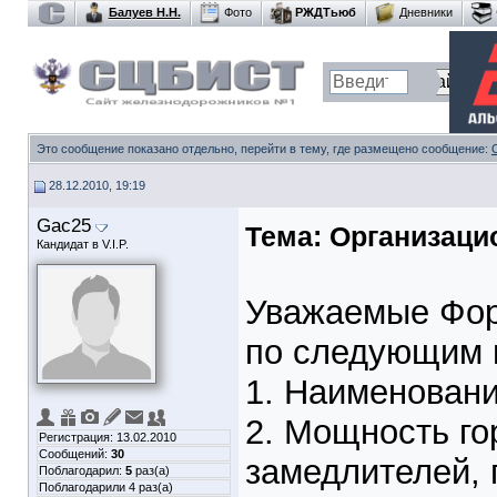
Балуев Н.Н.
Фото
РЖДТьюб
Дневники
Это сообщение показано отдельно, перейти в тему, где размещено сообщение:
28.12.2010, 19:19
Gac25
Тема:
Организацио
Кандидат в V.I.P.
Уважаемые Фор
по следующим 
1. Наименовани
2. Мощность го
Регистрация: 13.02.2010
Сообщений:
30
замедлителей, 
Поблагодарил:
5
раз(а)
Поблагодарили 4 раз(а)