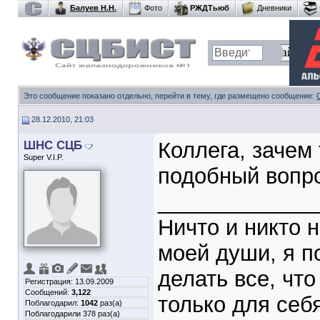
Балуев Н.Н.
Фото
РЖДТьюб
Дневники
Это сообщение показано отдельно, перейти в тему, где размещено сообщение:
28.12.2010, 21:03
ШНС СЦБ
Коллега, зачем
Super V.I.P.
подобный вопро
_____________
Ничто и никто 
моей души, я п
делать все, чт
Регистрация: 13.09.2009
Сообщений:
3,122
только для себ
Поблагодарил:
1042
раз(а)
Поблагодарили 378 раз(а)