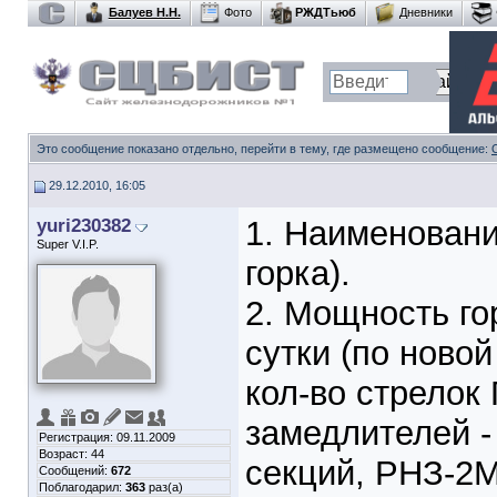
Балуев Н.Н.
Фото
РЖДТьюб
Дневники
Это сообщение показано отдельно, перейти в тему, где размещено сообщение:
29.12.2010, 16:05
yuri230382
1. Наименовани
Super V.I.P.
горка).
2. Мощность го
сутки (по новой
кол-во стрелок 
замедлителей - К
Регистрация: 09.11.2009
Возраст: 44
секций, РНЗ-2М
Сообщений:
672
Поблагодарил:
363
раз(а)