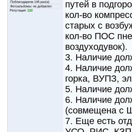
путей в подгоро
Поблагодарили 146 раз(а)
Фотоальбомы:
не добавлял
Репутация:
122
кол-во компрес
старых с возбу
кол-во ПОС пнев
воздуходувок).
3. Наличие дол
4. Наличие дол
горка, ВУПЗ, эл
5. Наличие дол
6. Наличие дол
(совмещена с 
7. Еще есть от
УСО, РИС, КЗП