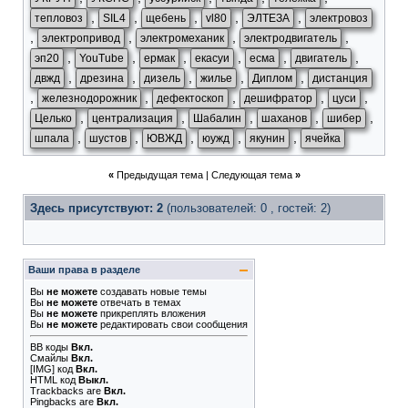
,
,
,
,
,
тепловоз
SIL4
щебень
vl80
ЭЛТЕЗА
электровоз
,
,
,
,
электропривод
электромеханик
электродвигатель
,
,
,
,
,
,
эп20
YouTube
ермак
екасуи
есма
двигатель
,
,
,
,
,
двжд
дрезина
дизель
жилье
Диплом
дистанция
,
,
,
,
,
железнодорожник
дефектоскоп
дешифратор
цуси
,
,
,
,
,
Целько
централизация
Шабалин
шаханов
шибер
,
,
,
,
,
шпала
шустов
ЮВЖД
юужд
якунин
ячейка
«
Предыдущая тема
|
Следующая тема
»
Здесь присутствуют: 2
(пользователей: 0 , гостей: 2)
Ваши права в разделе
Вы
не можете
создавать новые темы
Вы
не можете
отвечать в темах
Вы
не можете
прикреплять вложения
Вы
не можете
редактировать свои сообщения
BB коды
Вкл.
Смайлы
Вкл.
[IMG]
код
Вкл.
HTML код
Выкл.
Trackbacks
are
Вкл.
Pingbacks
are
Вкл.