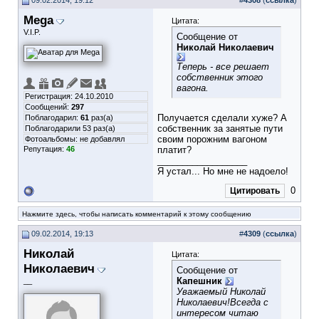
09.02.2014, 19:12
#
4308
(
ссылка
)
Mega
Цитата:
V.I.P.
Сообщение от
Николай Николаевич
Теперь - все решает
собственник этого
вагона.
Регистрация: 24.10.2010
Сообщений:
297
Получается сделали хуже? А
Поблагодарил:
61
раз(а)
собственник за занятые пути
Поблагодарили 53 раз(а)
своим порожним вагоном
Фотоальбомы:
не добавлял
Репутация:
46
платит?
__________________
Я устал... Но мне не надоело!
0
Цитировать
Нажмите здесь, чтобы написать комментарий к этому сообщению
09.02.2014, 19:13
#
4309
(
ссылка
)
Николай
Цитата:
Николаевич
Сообщение от
Капешник
__
Уважаемый Николай
Николаевич!Всегда с
интересом читаю