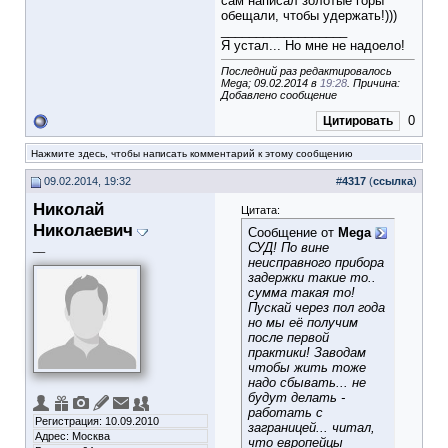
сам написал золотые горы
обещали, чтобы удержать!)))
__________________
Я устал... Но мне не надоело!
Последний раз редактировалось
Mega; 09.02.2014 в
19:28
. Причина:
Добавлено сообщение
0
Цитировать
Нажмите здесь, чтобы написать комментарий к этому сообщению
09.02.2014, 19:32
#
4317
(
ссылка
)
Николай
Цитата:
Николаевич
Сообщение от
Mega
СУД! По вине
__
неисправного прибора
задержки такие то..
сумма такая то!
Пускай через пол года
но мы её получим
после первой
практики! Заводам
чтобы жить тоже
надо сбывать... не
будут делать -
работать с
Регистрация: 10.09.2010
заграницей... читал,
Адрес: Москва
что европейцы