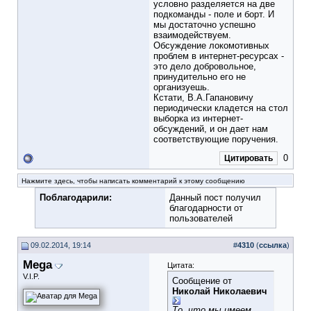
условно разделяется на две
подкоманды - поле и борт. И
мы достаточно успешно
взаимодействуем.
Обсуждение локомотивных
проблем в интернет-ресурсах -
это дело добровольное,
принудительно его не
организуешь.
Кстати, В.А.Гапановичу
периодически кладется на стол
выборка из интернет-
обсуждений, и он дает нам
соответствующие поручения.
0
Цитировать
Нажмите здесь, чтобы написать комментарий к этому сообщению
Поблагодарили:
Данный пост получил
благодарности от
пользователей
09.02.2014, 19:14
#
4310
(
ссылка
)
Mega
Цитата:
V.I.P.
Сообщение от
Николай Николаевич
То, что мы имеем