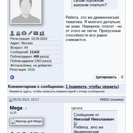
своим порожним
вагоном платит?
Ребята, это же движенческая
тематика. Я многого детально
не знаю. Наверное, платит - но
от этого не легче. Пропускные
способности все равно
Регистрация: 10.09.2010
снижаются.
Адрес: Москва
Возраст: 64
Сообщений:
13,932
Поблагодарил:
408
раз(а)
Поблагодарили 2363 раз(а)
Фотоальбомы:
не добавлял
Репутация:
1516
0
Цитировать
Комментариев к сообщению:
1 (нажмите, чтобы увидеть)
Нажмите здесь, чтобы написать комментарий к этому сообщению
09.02.2014, 19:17
#
4312
(
ссылка
)
Mega
Цитата:
V.I.P.
Сообщение от
Николай Николаевич
Ребята, это же
движенческая