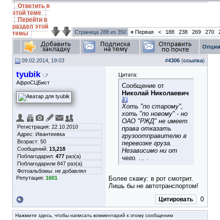
Ответить в
этой теме
Перейти в
раздел этой
Страница 288 из 350
«
Первая
<
188
238
269
270
темы
Опции
09.02.2014, 19:03
#
4306
(
ссылка
)
tyubik
Цитата:
АфроСЦБист
Сообщение от
Николай Николаевич
Хоть "по старому",
хоть "по новому" - но
ОАО "РЖД" не имеет
Регистрация: 22.10.2010
права отказать
Адрес: Ивантеевка
грузоотправителю в
Возраст: 50
перевозке груза.
Сообщений:
13,218
Независимо ни от
Поблагодарил:
477
раз(а)
чего. ... .
Поблагодарили 847 раз(а)
Фотоальбомы:
не добавлял
Репутация:
1601
Более скажу: в рот смотрит.
Лишь бы не автотранспортом!
0
Цитировать
Нажмите здесь, чтобы написать комментарий к этому сообщению