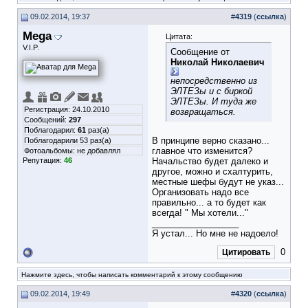
09.02.2014, 19:37
#
4319
(
ссылка
)
Mega
Цитата:
V.I.P.
Сообщение от
Николай Николаевич
непосредственно из
ЭЛТЕЗы и с биркой
ЭЛТЕЗы. И туда же
Регистрация: 24.10.2010
возвращаться.
Сообщений:
297
Поблагодарил:
61
раз(а)
В принципе верно сказано...
Поблагодарили 53 раз(а)
главное что изменится?
Фотоальбомы:
не добавлял
Репутация:
46
Начальство будет далеко и
другое, можно и схалтурить,
местные шефы будут не указ...
Организовать надо все
правильно... а то будет как
всегда! " Мы хотели..."
__________________
Я устал... Но мне не надоело!
0
Цитировать
Нажмите здесь, чтобы написать комментарий к этому сообщению
09.02.2014, 19:49
#
4320
(
ссылка
)