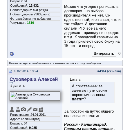
Возраст: 64
Сообщений:
13,932
Можно что угодно прописать в
Поблагодарил:
408
раз(а)
договорах - но выбора
Поблагодарили 2363 раз(а)
производителя же нет. Он
Фотоальбомы:
не добавлял
единственный, и он знает, что и
Репутация:
1516
так сойдет. А дистанции
силами РТУ все за него
доделают, приведут в порядок
и т.д. К заводской гарантии на
3 года приклеют свою бирку на
15 лет - и вперед.
0
Цитировать
Нажмите здесь, чтобы написать комментарий к этому сообщению
09.02.2014, 19:24
#
4314
(
ссылка
)
Суховерша Алексей
Цитата:
А собственник за
Super V.I.P.
занятые пути своим
порожним вагоном
платит?
За простой на путях общего
Регистрация: 24.01.2011
пользования платит.
Адрес: Калининград
__________________
Возраст: 64
Россия - Калининград.
Сообщений:
9,085
Границы разные, страна -