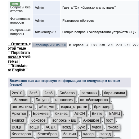
[ОМ]
Вопросы без
Admin
Газета "Октябрьская магистраль"
ответов
Финансовые
Admin
Разговоры обо всем
вопросы
контрольные
Александр 87
Общие вопросы эксплуатации устройств СЦБ
вопросы
Ответить в
Страница 288 из 350
«
Первая
<
188
238
269
270
271
272
этой теме
Перейти в
раздел этой
темы
Translate
to English
Возможно вас заинтересует информация по следующим меткам
(темам):
,
,
,
,
,
2es10
2es5
2es6
Бабаево
вагонник
барановичи
,
,
,
,
,
балласт
Балуев
гапанович
автоблокировка
,
,
,
,
автоматика
абтц-мш
взрез_стрелки
бригадир
,
,
,
,
,
,
Аркатов
Брежнев
бизнес
АЛСН
Витте
БМРЦ
,
,
,
,
,
вниижт
боковое
вопросы к цш
Аношкин
гост
,
,
,
,
,
,
,
ВОЦН
воцш
АСДК
всжд
букс
гудок
гэксар
,
,
,
,
,
белозеров
белозёров
бензин
адлер
завод