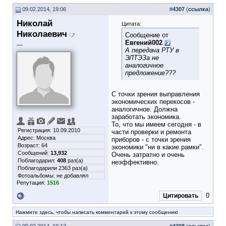
09.02.2014, 19:06
#
4307
(
ссылка
)
Николай
Цитата:
Николаевич
Сообщение от
Евгений002
__
А передача РТУ в
ЭЛТЭЗа не
аналогичное
предложение???
С точки зрения выправления
экономических перекосов -
аналогичное. Должна
заработать экономика.
То, что мы имеем сегодня - в
Регистрация: 10.09.2010
части проверки и ремонта
Адрес: Москва
приборов - с точки зрения
Возраст: 64
экономики "ни в какие рамки".
Сообщений:
13,932
Очень затратно и очень
Поблагодарил:
408
раз(а)
неэффективно.
Поблагодарили 2363 раз(а)
Фотоальбомы:
не добавлял
Репутация:
1516
0
Цитировать
Нажмите здесь, чтобы написать комментарий к этому сообщению