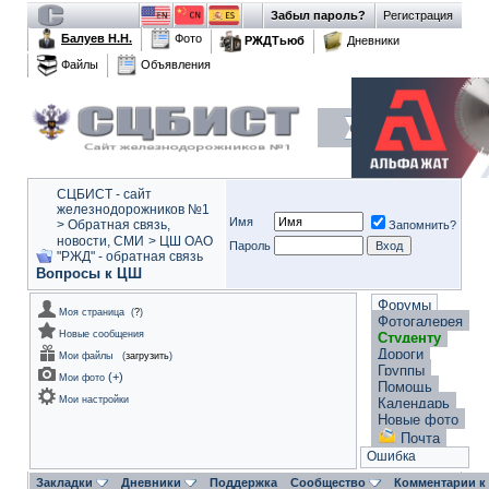
Забыл пароль?
Регистрация
Балуев Н.Н.
Фото
РЖДТьюб
Дневники
Файлы
Объявления
СЦБИСТ - сайт
железнодорожников №1
Имя
>
Обратная связь,
Запомнить?
новости, СМИ
>
ЦШ ОАО
Пароль
"РЖД" - обратная связь
Вопросы к ЦШ
Форумы
Моя страница
(
?
)
Фотогалерея
Новые сообщения
Студенту
Дороги
Мои файлы
(
загрузить
)
Группы
(
+
)
Мои фото
Помощь
Мои настройки
Календарь
Новые фото
Почта
Ошибка
Закладки
Дневники
Поддержка
Сообщество
Комментарии к