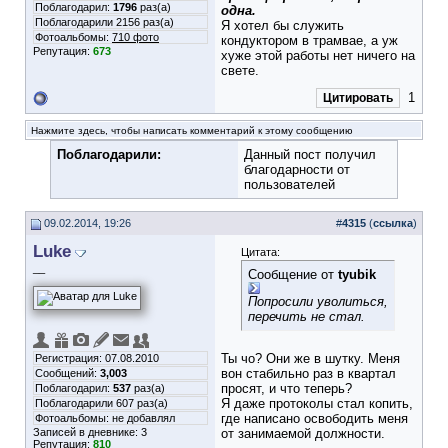
Поблагодарил:
1796
раз(а)
одна.
Поблагодарили 2156 раз(а)
Я хотел бы служить
Фотоальбомы:
710 фото
кондуктором в трамвае, а уж
Репутация:
673
хуже этой работы нет ничего на
свете.
1
Цитировать
Нажмите здесь, чтобы написать комментарий к этому сообщению
Поблагодарили:
Данный пост получил
благодарности от
пользователей
09.02.2014, 19:26
#
4315
(
ссылка
)
Luke
Цитата:
__
Сообщение от
tyubik
Попросили уволиться,
перечить не стал.
Ты чо? Они же в шутку. Меня
Регистрация: 07.08.2010
вон стабильно раз в квартал
Сообщений:
3,003
просят, и что теперь?
Поблагодарил:
537
раз(а)
Я даже протоколы стал копить,
Поблагодарили 607 раз(а)
где написано освободить меня
Фотоальбомы:
не добавлял
Записей в дневнике:
3
от занимаемой должности.
Репутация:
810