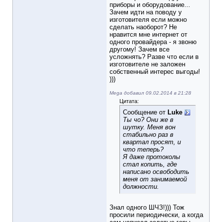
приборы и оборудование...
Зачем идти на поводу у
изготовителя если можно
сделать наоборот? Не
нравится мне интернет от
одного провайдера - я звоню
другому! Зачем все
усложнять? Разве что если в
изготовителе не заложен
собственный интерес выгоды!
)))
Mega добавил 09.02.2014 в 21:28
Цитата:
Сообщение от
Luke
Ты чо? Они же в
шутку. Меня вон
стабильно раз в
квартал просят, и
что теперь?
Я даже протоколы
стал копить, где
написано освободить
меня от занимаемой
должности.
Знал одного ШЧЗ!))) Тож
просили периодически, а когда