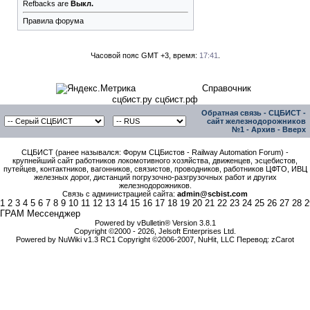
Refbacks
are
Выкл.
Правила форума
Часовой пояс GMT +3, время:
17:41
.
Справочник
сцбист.ру сцбист.рф
Обратная связь
-
СЦБИСТ -
сайт железнодорожников
№1
-
Архив
-
Вверх
СЦБИСТ (ранее назывался: Форум СЦБистов - Railway Automation Forum) -
крупнейший сайт работников локомотивного хозяйства, движенцев, эсцебистов,
путейцев, контактников, вагонников, связистов, проводников, работников ЦФТО, ИВЦ
железных дорог, дистанций погрузочно-разгрузочных работ и других
железнодорожников.
Связь с администрацией сайта:
admin@scbist.com
1
2
3
4
5
6
7
8
9
10
11
12
13
14
15
16
17
18
19
20
21
22
23
24
25
26
27
28
2
ГРАМ Мессенджер
Powered by vBulletin® Version 3.8.1
Copyright ©2000 - 2026, Jelsoft Enterprises Ltd.
Powered by NuWiki v1.3 RC1 Copyright ©2006-2007, NuHit, LLC Перевод: zCarot