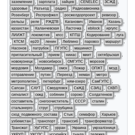
,
,
,
,
,
заземление
зарплата
зайцев
CENELEC
ЗСЖД
,
,
,
,
здоровье
Разъезд
радио
Радиоавионика
,
,
,
,
Розенберг
Роспрофжел
росжелдорпроект
ревизор
,
,
,
,
,
,
рельсы
реле
РЖДТВ
Каганович
Иванов
Казань
,
,
,
,
,
казахстан
Каланчевская
Ласточка
ebilock
иргупс
,
,
,
,
,
ЛИИЖТ
локомотив
кпсс
КПТШ
Кодирование
луга
,
,
,
,
,
,
,
КТСМ
ep20
ленин
Люблино
паровоз
маршрут
,
,
,
,
Насонов
патрубок
ПГУПС
машинист
,
,
,
,
,
пригласительный
прием
нииас
миит
октябрьская
,
,
,
,
новокузнецк
новосибирск
ОМГУПС
морозов
,
,
,
,
,
,
мордовия
Молдавер
омск
Пожар
ОПЖТ
мсуд
,
,
,
,
,
отправление
путин
Переезд
неман
метро
,
,
,
,
метрополитен
петербург
ням-озеро
СамГУПС
,
,
,
,
,
,
Сапсан
САУТ
Свердловск
СвЖД
СЗИЦ
СКВП
,
,
,
,
,
сигналист
скжд
собянин
сороко
Солдатенков
,
,
,
,
составитель
снегоочиститель
СССР
сталин
,
,
,
стальэнерго
струг
струбцина
,
,
,
,
сход_подвижного_состава
Стык
семафор
Харьков
,
,
,
,
узбекистан
транспорт
транссиб
трансформатор
,
,
,
,
,
Трансжат
УрГУПС
урран
Украина
укрзалізниця
,
,
,
,
,
УКРУП
УКСПС
уссурийск
тында
тележка