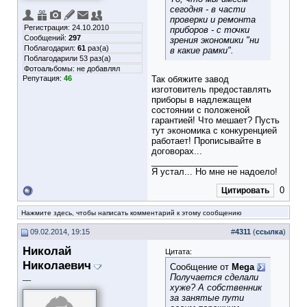
сегодня - в части
проверки и ремонта
Регистрация: 24.10.2010
приборов - с точки
Сообщений:
297
зрения экономики "ни
Поблагодарил:
61
раз(а)
в какие рамки".
Поблагодарили 53 раз(а)
Фотоальбомы:
не добавлял
Репутация:
46
Так обяжите завод
изготовитель предоставлять
приборы в надлежащем
состоянии с положеной
гарантией! Что мешает? Пусть
тут экономика с конкуренцией
работает! Прописывайте в
договорах...
__________________
Я устал... Но мне не надоело!
0
Цитировать
Нажмите здесь, чтобы написать комментарий к этому сообщению
09.02.2014, 19:15
#
4311
(
ссылка
)
Николай
Цитата:
Николаевич
Сообщение от
Mega
Получается сделали
__
хуже? А собственник
за занятые пути