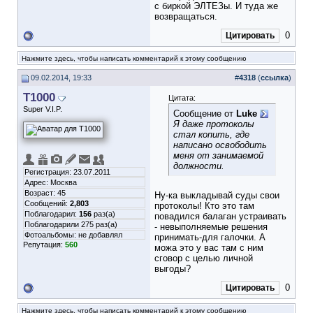
с биркой ЭЛТЕЗы. И туда же
возвращаться.
0
Цитировать
Нажмите здесь, чтобы написать комментарий к этому сообщению
09.02.2014, 19:33
#
4318
(
ссылка
)
T1000
Цитата:
Super V.I.P.
Сообщение от
Luke
Я даже протоколы
стал копить, где
написано освободить
меня от занимаемой
должности.
Регистрация: 23.07.2011
Адрес: Москва
Возраст: 45
Ну-ка выкладывай суды свои
Сообщений:
2,803
протоколы! Кто это там
Поблагодарил:
156
раз(а)
повадился балаган устраивать
Поблагодарили 275 раз(а)
- невыполняемые решения
Фотоальбомы:
не добавлял
принимать-для галочки. А
Репутация:
560
можа это у вас там с ним
сговор с целью личной
выгоды?
0
Цитировать
Нажмите здесь, чтобы написать комментарий к этому сообщению