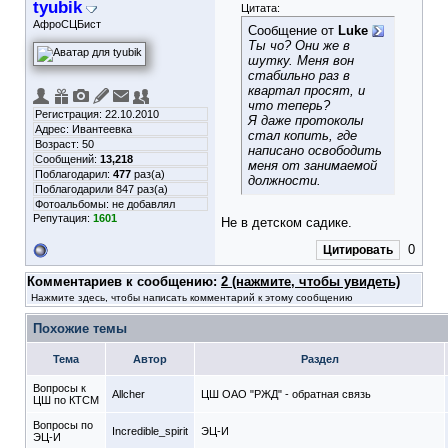
tyubik
Цитата:
АфроСЦБист
Сообщение от
Luke
Ты чо? Они же в
шутку. Меня вон
стабильно раз в
квартал просят, и
что теперь?
Регистрация: 22.10.2010
Я даже протоколы
Адрес: Ивантеевка
стал копить, где
Возраст: 50
написано освободить
Сообщений:
13,218
меня от занимаемой
Поблагодарил:
477
раз(а)
должности.
Поблагодарили 847 раз(а)
Фотоальбомы:
не добавлял
Репутация:
1601
Не в детском садике.
0
Цитировать
Комментариев к сообщению:
2 (нажмите, чтобы увидеть)
Нажмите здесь, чтобы написать комментарий к этому сообщению
Похожие темы
Тема
Автор
Раздел
Вопросы к
Allcher
ЦШ ОАО "РЖД" - обратная связь
ЦШ по КТСМ
Вопросы по
Incredible_spirit
ЭЦ-И
ЭЦ-И