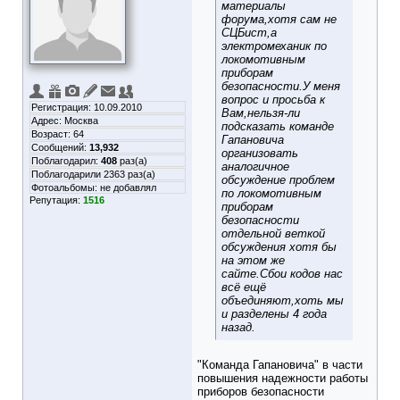
материалы
форума,хотя сам не
СЦБист,а
электромеханик по
локомотивным
приборам
безопасности.У меня
вопрос и просьба к
Регистрация: 10.09.2010
Вам,нельзя-ли
Адрес: Москва
подсказать команде
Возраст: 64
Гапановича
Сообщений:
13,932
организовать
Поблагодарил:
408
раз(а)
аналогичное
Поблагодарили 2363 раз(а)
обсуждение проблем
Фотоальбомы:
не добавлял
по локомотивным
Репутация:
1516
приборам
безопасности
отдельной веткой
обсуждения хотя бы
на этом же
сайте.Сбои кодов нас
всё ещё
объединяют,хоть мы
и разделены 4 года
назад.
"Команда Гапановича" в части
повышения надежности работы
приборов безопасности