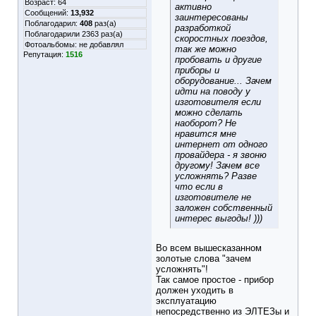
Возраст: 64
активно
Сообщений:
13,932
заинтересованы
Поблагодарил:
408
раз(а)
разработкой
Поблагодарили 2363 раз(а)
скоростных поездов,
Фотоальбомы:
не добавлял
так же можно
Репутация:
1516
пробовать и другие
приборы и
оборудование... Зачем
идти на поводу у
изготовителя если
можно сделать
наоборот? Не
нравится мне
интернет от одного
провайдера - я звоню
другому! Зачем все
усложнять? Разве
что если в
изготовителе не
заложен собственный
интерес выгоды! )))
Во всем вышесказанном
золотые слова "зачем
усложнять"!
Так самое простое - прибор
должен уходить в
эксплуатацию
непосредственно из ЭЛТЕЗы и