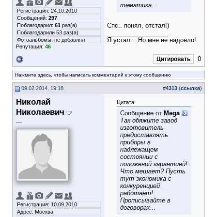
тематика...
Регистрация: 24.10.2010
Сообщений:
297
Спс.. понял, отстал!)
Поблагодарил:
61
раз(а)
__________________
Поблагодарили 53 раз(а)
Я устал... Но мне не надоело!
Фотоальбомы:
не добавлял
Репутация:
46
0
Цитировать
Нажмите здесь, чтобы написать комментарий к этому сообщению
09.02.2014, 19:18
#
4313
(
ссылка
)
Николай
Цитата:
Николаевич
Сообщение от
Mega
Так обяжите завод
__
изготовитель
предоставлять
приборы в
надлежащем
состоянии с
положеной гарантией!
Что мешает? Пусть
тут экономика с
конкуренцией
работает!
Прописывайте в
Регистрация: 10.09.2010
договорах...
Адрес: Москва