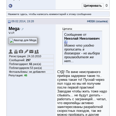
0
Цитировать
Нажмите здесь, чтобы написать комментарий к этому сообщению
09.02.2014, 19:28
#
4316
(
ссылка
)
Mega
Цитата:
V.I.P.
Сообщение от
Николай Николаевич
Можно что угодно
прописать в
договорах - но выбора
Регистрация: 24.10.2010
производителя же
Сообщений:
297
нет...
Поблагодарил:
61
раз(а)
Поблагодарили 53 раз(а)
СУД! По вине неисправного
Фотоальбомы:
не добавлял
Репутация:
46
прибора задержки такие то..
сумма такая то! Пускай через
пол года но мы её получим
после первой практики!
Заводам чтобы жить тоже надо
сбывать... не будут делать -
работать с заграницей... читал,
что европейцы активно
заинтересованы разработкой
скоростных поездов, так же
можно пробовать и другие