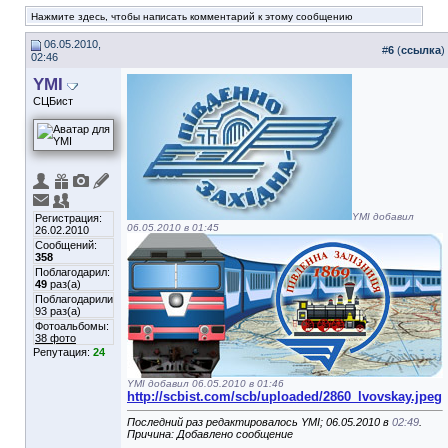
Нажмите здесь, чтобы написать комментарий к этому сообщению
06.05.2010,
#
6
(
ссылка
)
02:46
YMI
СЦБист
YMI добавил
Регистрация:
06.05.2010 в 01:45
26.02.2010
Сообщений:
358
Поблагодарил:
49
раз(а)
Поблагодарили
93 раз(а)
Фотоальбомы:
38 фото
Репутация:
24
YMI добавил 06.05.2010 в 01:46
http://scbist.com/scb/uploaded/2860_lvovskay.jpeg
Последний раз редактировалось YMI; 06.05.2010 в
02:49
.
Причина: Добавлено сообщение