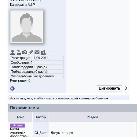
Кандидат в V.I.P.
Регистрация: 11.09.2011
Сообщений:
4
Поблагодарил:
0
раз(а)
Поблагодарили 0 раз(а)
Фотоальбомы:
не добавлял
Репутация:
0
0
Цитировать
Нажмите здесь, чтобы написать комментарий к этому сообщению
Похожие темы
Тема
Автор
Раздел
=Разное=
Карта
железных
СЦБист
Документация
дорог стран