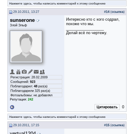
Нажмите здесь, чтобы написать комментарий к этому сообщению
29.10.2011, 13:27
#
14
(
ссылка
)
sunserone
Интересно кто с кого содрал,
похоже что мы.
Злой Эльф
__________________
Делай всё по чертежу.
Регистрация: 28.02.2009
Сообщений:
923
Поблагодарил:
48
раз(а)
Поблагодарили 325 раз(а)
Фотоальбомы:
не добавлял
Репутация:
242
0
Цитировать
Нажмите здесь, чтобы написать комментарий к этому сообщению
29.10.2011, 17:15
#
15
(
ссылка
)
vertual1204