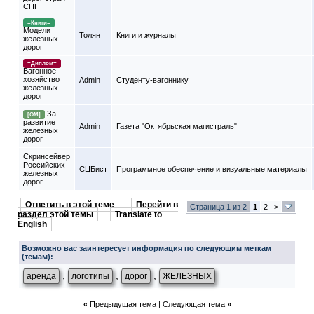
СНГ
=Книги=
Модели
Толян
Книги и журналы
железных
дорог
=Диплом=
Вагонное
хозяйство
Admin
Студенту-вагоннику
железных
дорог
За
[ОМ]
развитие
Admin
Газета "Октябрьская магистраль"
железных
дорог
Скринсейвер
Российских
СЦБист
Программное обеспечение и визуальные материалы
железных
дорог
Ответить в этой теме
Перейти в
Страница 1 из 2
1
2
>
раздел этой темы
Translate to
English
Возможно вас заинтересует информация по следующим меткам
(темам):
,
,
,
аренда
логотипы
дорог
ЖЕЛЕЗНЫХ
«
Предыдущая тема
|
Следующая тема
»