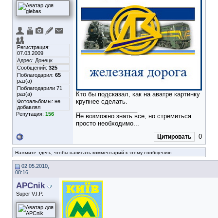
Регистрация:
07.03.2009
Адрес: Донецк
Сообщений:
325
Поблагодарил:
65
раз(а)
Поблагодарили 71
Кто бы подсказал, как на аватре картинку
раз(а)
крупнее сделать.
Фотоальбомы:
не
добавлял
__________________
Репутация:
156
Не возможно знать все, но стремиться
просто необходимо...
0
Цитировать
Нажмите здесь, чтобы написать комментарий к этому сообщению
02.05.2010,
08:16
APCnik
Super V.I.P.