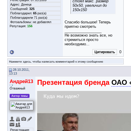
Регистрация: 07.03.2009
стоял макс. размер
Адрес: Донецк
50х50, увеличил до
Сообщений:
325
150х150
Поблагодарил:
65
раз(а)
Поблагодарили 71 раз(а)
Спасибо большое! Теперь
Фотоальбомы:
не добавлял
Репутация:
156
приятно смотреть
__________________
Не возможно знать все, но
стремиться просто
необходимо...
0
Цитировать
Нажмите здесь, чтобы написать комментарий к этому сообщению
28.10.2011,
13:13
Андрей13
Презентация бренда
ОАО 
Отважный
Автор темы
Регистрация: