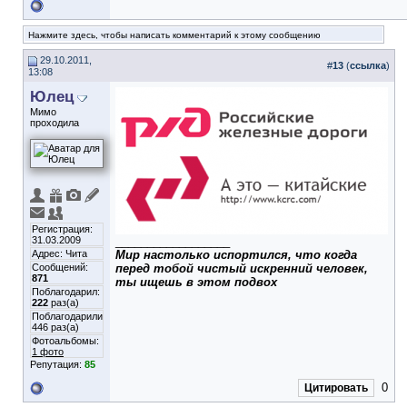
Нажмите здесь, чтобы написать комментарий к этому сообщению
29.10.2011,
#
13
(
ссылка
)
13:08
Юлец
Мимо
проходила
Регистрация:
31.03.2009
__________________
Адрес: Чита
Мир настолько испортился, что когда
Сообщений:
перед тобой чистый искренний человек,
871
ты ищешь в этом подвох
Поблагодарил:
222
раз(а)
Поблагодарили
446 раз(а)
Фотоальбомы:
1 фото
Репутация:
85
0
Цитировать