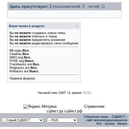
Здесь присутствуют: 1
(пользователей: 0 , гостей: 1)
Ваши права в разделе
Вы
не можете
создавать новые темы
Вы
не можете
отвечать в темах
Вы
не можете
прикреплять вложения
Вы
не можете
редактировать свои сообщения
BB коды
Вкл.
Смайлы
Вкл.
[IMG]
код
Вкл.
HTML код
Выкл.
Trackbacks
are
Вкл.
Pingbacks
are
Вкл.
Refbacks
are
Выкл.
Правила форума
Часовой пояс GMT +3, время:
01:52
.
Справочник
сцбист.ру сцбист.рф
Обратная связь
-
СЦБИСТ -
сайт железнодорожников
№1
-
Архив
-
Вверх