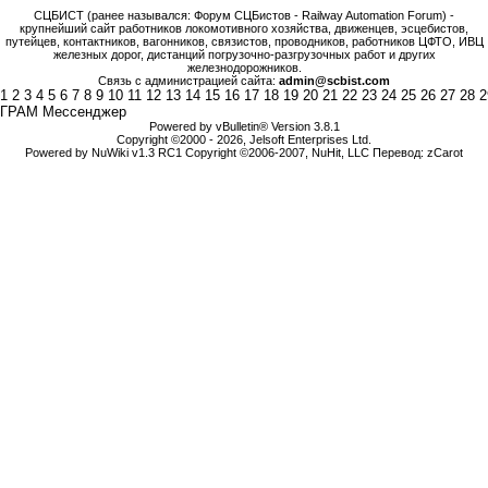
СЦБИСТ (ранее назывался: Форум СЦБистов - Railway Automation Forum) -
крупнейший сайт работников локомотивного хозяйства, движенцев, эсцебистов,
путейцев, контактников, вагонников, связистов, проводников, работников ЦФТО, ИВЦ
железных дорог, дистанций погрузочно-разгрузочных работ и других
железнодорожников.
Связь с администрацией сайта:
admin@scbist.com
1
2
3
4
5
6
7
8
9
10
11
12
13
14
15
16
17
18
19
20
21
22
23
24
25
26
27
28
2
ГРАМ Мессенджер
Powered by vBulletin® Version 3.8.1
Copyright ©2000 - 2026, Jelsoft Enterprises Ltd.
Powered by NuWiki v1.3 RC1 Copyright ©2006-2007, NuHit, LLC Перевод: zCarot