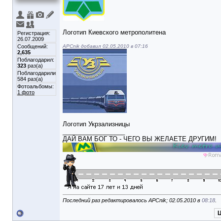
Логотип Киевского метрополитена
Регистрация:
26.07.2009
Сообщений:
APCnik добавил 02.05.2010 в 07:16
2,635
Поблагодарил:
323
раз(а)
Поблагодарили
584 раз(а)
Фотоальбомы:
1 фото
Логотип Укрзализницы
__________________
ДАЙ ВАМ БОГ ТО - ЧЕГО ВЫ ЖЕЛАЕТЕ ДРУГИМ!
Последний раз редактировалось APCnik; 02.05.2010 в
08:18
.
Ц