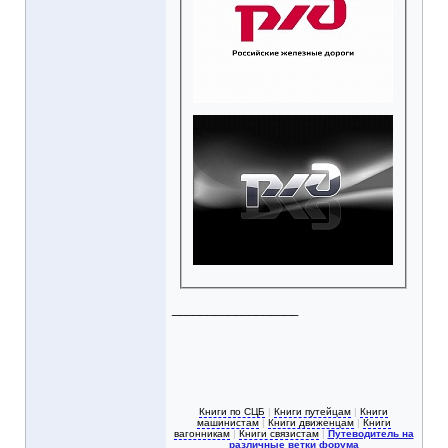
__________________
Книги по СЦБ
|
Книги путейцам
|
Книги
машинистам
|
Книги движенцам
|
Книги
вагонникам
|
Книги связистам
|
Путеводитель на
различные ветки форума