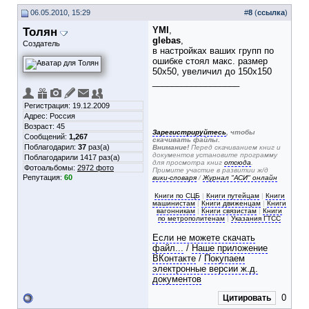
06.05.2010, 15:29
#
8
(
ссылка
)
Толян
YMI
,
glebas
,
Создатель
в настройках ваших групп по
ошибке стоял макс. размер
50х50, увеличил до 150х150
__________________
Регистрация: 19.12.2009
Адрес: Россия
Возраст: 45
Зарегистрируйтесь
, чтобы
Сообщений:
1,267
скачивать файлы.
Поблагодарил:
37
раз(а)
Внимание!
Перед скачиванием книг и
документов установите программу
Поблагодарили 1417 раз(а)
для просмотра книг
отсюда
.
Фотоальбомы:
2972 фото
Примите участие в развитии ж/д
Репутация:
60
вики-словаря
/
Журнал "АСИ" онлайн
Книги по СЦБ
|
Книги путейцам
|
Книги
машинистам
|
Книги движенцам
|
Книги
вагонникам
|
Книги связистам
|
Книги
по метрополитенам
|
Указания ГТСС
Если не можете скачать
файл...
/
Наше приложение
ВКонтакте
/
Покупаем
электронные версии ж.д.
документов
0
Цитировать