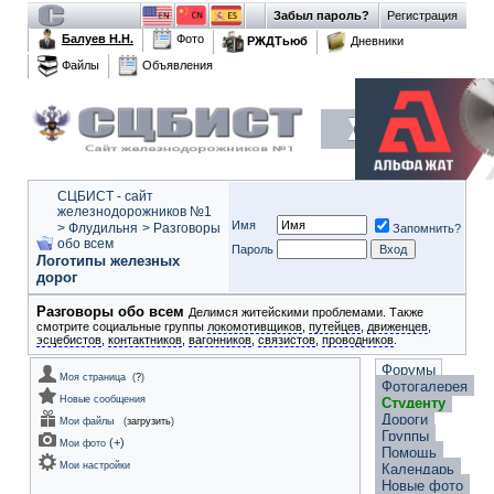
Забыл пароль?
Регистрация
Балуев Н.Н.
Фото
РЖДТьюб
Дневники
Файлы
Объявления
СЦБИСТ - сайт
железнодорожников №1
Имя
>
Флудильня
>
Разговоры
Запомнить?
обо всем
Пароль
Логотипы железных
дорог
Разговоры обо всем
Делимся житейскими проблемами. Также
смотрите социальные группы
локомотивщиков
,
путейцев
,
движенцев
,
эсцебистов
,
контактников
,
вагонников
,
связистов
,
проводников
.
Форумы
Моя страница
(
?
)
Фотогалерея
Новые сообщения
Студенту
Дороги
Мои файлы
(
загрузить
)
Группы
(
+
)
Мои фото
Помощь
Мои настройки
Календарь
Новые фото