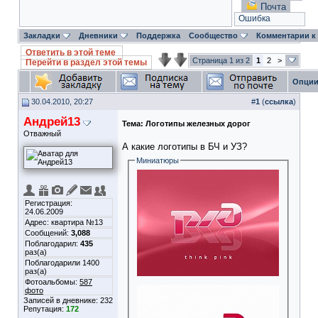
Почта
Ошибка
Закладки
Дневники
Поддержка
Сообщество
Комментарии к
Ответить в этой теме
Страница 1 из 2
1
2
>
Перейти в раздел этой темы
Опции
30.04.2010, 20:27
#
1
(
ссылка
)
Андрей13
Тема:
Логотипы железных дорог
Отважный
А какие логотипы в БЧ и УЗ?
Миниатюры
Регистрация:
24.06.2009
Адрес: квартира №13
Сообщений:
3,088
Поблагодарил:
435
раз(а)
Поблагодарили 1400
раз(а)
Фотоальбомы:
587
фото
Записей в дневнике:
232
Репутация:
172