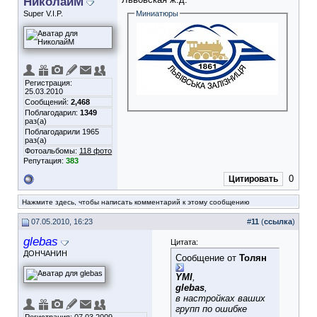
НиколайМ
Super V.I.P.
Миниатюры
Регистрация:
25.03.2010
Сообщений:
2,468
Поблагодарил:
1349
раз(а)
Поблагодарили 1965
раз(а)
Фотоальбомы:
118 фото
Репутация:
383
0
Цитировать
Нажмите здесь, чтобы написать комментарий к этому сообщению
07.05.2010, 16:23
#
11
(
ссылка
)
glebas
Цитата:
ДОНЧАНИН
Сообщение от
Толян
YMI
,
glebas
,
в настройках ваших
групп по ошибке