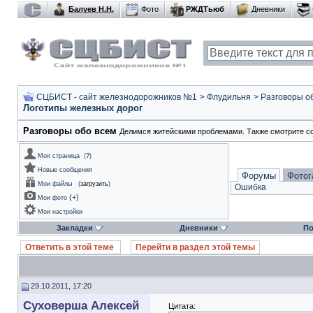
Балуев Н.Н.
Фото
РЖДТьюб
Дневники
СЦБИСТ - сайт железнодорожников №1
>
Флудильня
>
Разговоры о
Логотипы железных дорог
Разговоры обо всем
Делимся житейскими проблемами. Также смотрите с
Моя страница
(
?
)
Новые сообщения
Форумы
Фотог
Мои файлы
(
загрузить
)
Ошибка
(
+
)
Мои фото
Мои настройки
Закладки
Дневники
По
Ответить в этой теме
Перейти в раздел этой темы
29.10.2011, 17:20
Суховерша Алексей
Цитата: