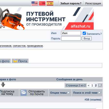
Забыл пароль?
Регистрация
Имя
Запомнить?
Пароль
агонников
,
связистов
,
проводников
.
е фото
Почта
арии к фото
Сообщения за день
Страница 2 из 2
<
1
2
Опции темы
Поиск в этой теме
#
16
(
ссылка
)