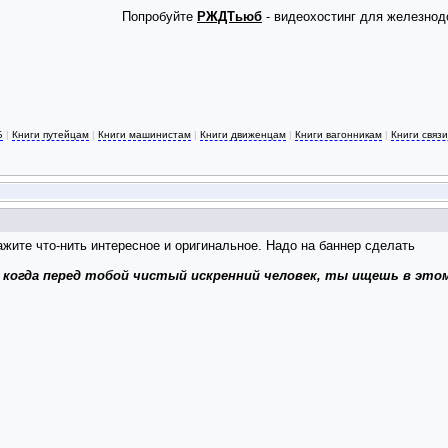
Попробуйте
РЖДТьюб
- видеохостинг для железнод
Б
|
Книги путейцам
|
Книги машинистам
|
Книги движенцам
|
Книги вагонникам
|
Книги связ
ажите что-нить интересное и оригинальное. Надо на баннер сделать
 когда перед тобой чистый искренний человек, ты ищешь в это