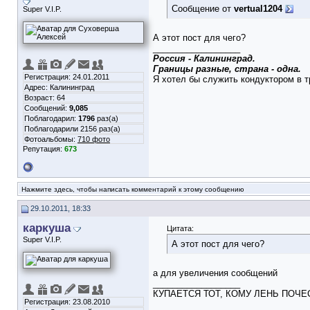
Сообщение от
vertual1204
Super V.I.P.
А этот пост для чего?
__________________
Россия - Калининград.
Границы разные, страна - одна.
Регистрация: 24.01.2011
Я хотел бы служить кондуктором в тр
Адрес: Калининград
Возраст: 64
Сообщений:
9,085
Поблагодарил:
1796
раз(а)
Поблагодарили 2156 раз(а)
Фотоальбомы:
710 фото
Репутация:
673
Нажмите здесь, чтобы написать комментарий к этому сообщению
29.10.2011, 18:33
каркуша
Цитата:
Super V.I.P.
А этот пост для чего?
а для увеличения сообщений
__________________
КУПАЕТСЯ ТОТ, КОМУ ЛЕНЬ ПОЧЕ
Регистрация: 23.08.2010