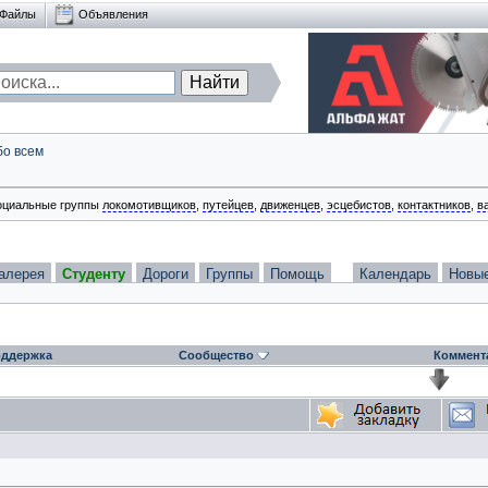
Файлы
Объявления
бо всем
оциальные группы
локомотивщиков
,
путейцев
,
движенцев
,
эсцебистов
,
контактников
,
в
алерея
Студенту
Дороги
Группы
Помощь
Календарь
Новы
ддержка
Сообщество
Коммент