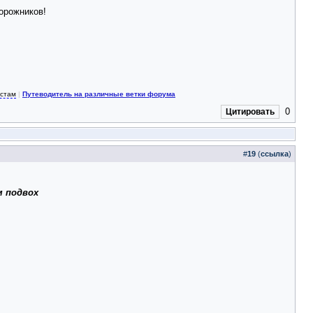
орожников!
истам
|
Путеводитель на различные ветки форума
0
Цитировать
#
19
(
ссылка
)
м подвох