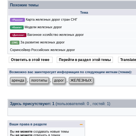
Похожие темы
Тема
Карта железных дорог стран СНГ
=Разное=
Модели железных дорог
=Книги=
Вагонное хозяйство железных дорог
=Диплом=
За развитие железных дорог
[ОМ]
Скринсейвер Российских железных дорог
Ответить в этой теме
Перейти в раздел этой темы
Translate
Возможно вас заинтересует информация по следующим меткам (темам):
,
,
,
аренда
логотипы
дорог
ЖЕЛЕЗНЫХ
Здесь присутствуют: 1
(пользователей: 0 , гостей: 1)
Ваши права в разделе
Вы
не можете
создавать новые темы
Вы
не можете
отвечать в темах