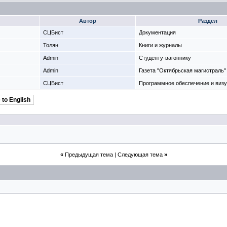
Автор
Раздел
СЦБист
Документация
Толян
Книги и журналы
Admin
Студенту-вагоннику
Admin
Газета "Октябрьская магистраль"
СЦБист
Программное обеспечение и виз
 to English
«
Предыдущая тема
|
Следующая тема
»