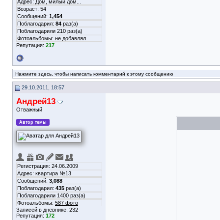
Адрес: Дом, милый дом...
Возраст: 54
Сообщений:
1,454
Поблагодарил:
84
раз(а)
Поблагодарили 210 раз(а)
Фотоальбомы:
не добавлял
Репутация:
217
Нажмите здесь, чтобы написать комментарий к этому сообщению
29.10.2011, 18:57
Андрей13
Отважный
Автор темы
Регистрация: 24.06.2009
Адрес: квартира №13
Сообщений:
3,088
Поблагодарил:
435
раз(а)
Поблагодарили 1400 раз(а)
Фотоальбомы:
587 фото
Записей в дневнике:
232
Репутация:
172