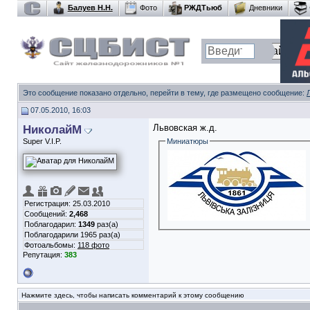
Балуев Н.Н.
Фото
РЖДТьюб
Дневники
Это сообщение показано отдельно, перейти в тему, где размещено сообщение:
07.05.2010, 16:03
НиколайМ
Львовская ж.д.
Super V.I.P.
Миниатюры
Регистрация: 25.03.2010
Сообщений:
2,468
Поблагодарил:
1349
раз(а)
Поблагодарили 1965 раз(а)
Фотоальбомы:
118 фото
Репутация:
383
Нажмите здесь, чтобы написать комментарий к этому сообщению