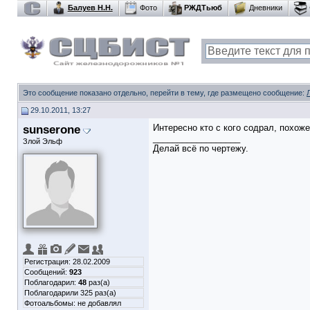
Балуев Н.Н.
Фото
РЖДТьюб
Дневники
Это сообщение показано отдельно, перейти в тему, где размещено сообщение:
29.10.2011, 13:27
sunserone
Интересно кто с кого содрал, похоже
__________________
Злой Эльф
Делай всё по чертежу.
Регистрация: 28.02.2009
Сообщений:
923
Поблагодарил:
48
раз(а)
Поблагодарили 325 раз(а)
Фотоальбомы:
не добавлял