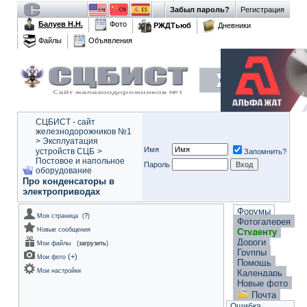
Забыл пароль?
Регистрация
Балуев Н.Н.
Фото
РЖДТьюб
Дневники
Файлы
Объявления
СЦБИСТ - сайт
железнодорожников №1
>
Эксплуатация
Имя
устройств СЦБ
>
Запомнить?
Постовое и напольное
Пароль
оборудование
Про конденсаторы в
электроприводах
Форумы
Моя страница
(
?
)
Фотогалерея
Новые сообщения
Студенту
Дороги
Мои файлы
(
загрузить
)
Группы
(
+
)
Мои фото
Помощь
Мои настройки
Календарь
Новые фото
Почта
Ошибка