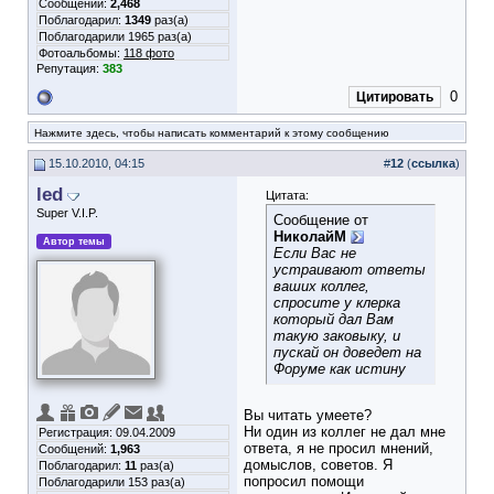
Сообщений:
2,468
Поблагодарил:
1349
раз(а)
Поблагодарили 1965 раз(а)
Фотоальбомы:
118 фото
Репутация:
383
0
Цитировать
Нажмите здесь, чтобы написать комментарий к этому сообщению
15.10.2010, 04:15
#
12
(
ссылка
)
led
Цитата:
Super V.I.P.
Сообщение от
НиколайМ
Автор темы
Если Вас не
устраивают ответы
ваших коллег,
спросите у клерка
который дал Вам
такую заковыку, и
пускай он доведет на
Форуме как истину
Вы читать умеете?
Ни один из коллег не дал мне
Регистрация: 09.04.2009
ответа, я не просил мнений,
Сообщений:
1,963
домыслов, советов. Я
Поблагодарил:
11
раз(а)
попросил помощи
Поблагодарили 153 раз(а)