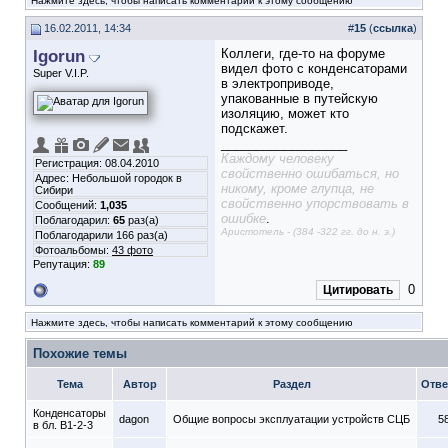
Нажмите здесь, чтобы написать комментарий к этому сообщению
16.02.2011, 14:34
#
15
(
ссылка
)
Igorun
Коллеги, где-то на форуме
видел фото с конденсаторами
Super V.I.P.
в электроприводе,
упакованные в путейскую
изоляцию, может кто
подскажет.
__________________
Каждому человеку
Регистрация: 08.04.2010
свойственно ошибаться, но
Адрес: Небольшой городок в
никому, кроме глупца, не
Сибири
свойственно упорствовать в
Сообщений:
1,035
ошибке
.
Поблагодарил:
65
раз(а)
Аристотель - (384 -322 гг. до н. э.)
Поблагодарили 166 раз(а)
Фотоальбомы:
43 фото
Репутация:
89
0
Цитировать
Нажмите здесь, чтобы написать комментарий к этому сообщению
Похожие темы
Тема
Автор
Раздел
Отве
Конденсаторы
dagon
Общие вопросы эксплуатации устройств СЦБ
5
в бл. В1-2-3