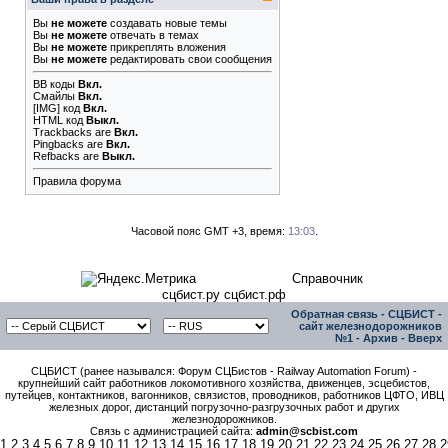
Вы
не можете
создавать новые темы
Вы
не можете
отвечать в темах
Вы
не можете
прикреплять вложения
Вы
не можете
редактировать свои сообщения
BB коды
Вкл.
Смайлы
Вкл.
[IMG]
код
Вкл.
HTML код
Выкл.
Trackbacks
are
Вкл.
Pingbacks
are
Вкл.
Refbacks
are
Выкл.
Правила форума
Часовой пояс GMT +3, время:
13:03
.
Справочник
сцбист.ру сцбист.рф
Обратная связь
-
СЦБИСТ -
сайт железнодорожников
№1
-
Архив
-
Вверх
СЦБИСТ (ранее назывался: Форум СЦБистов - Railway Automation Forum) -
крупнейший сайт работников локомотивного хозяйства, движенцев, эсцебистов,
путейцев, контактников, вагонников, связистов, проводников, работников ЦФТО, ИВЦ
железных дорог, дистанций погрузочно-разгрузочных работ и других
железнодорожников.
Связь с администрацией сайта:
admin@scbist.com
1
2
3
4
5
6
7
8
9
10
11
12
13
14
15
16
17
18
19
20
21
22
23
24
25
26
27
28
2