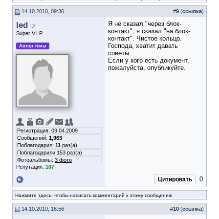
14.10.2010, 09:36
#
9
(
ссылка
)
led
Я не сказал "через блок-
контакт", я сказал "на блок-
Super V.I.P.
контакт". Чистое кольцо.
Господа, хватит давать
Автор темы
советы...
Если у кого есть документ,
пожалуйста, опубликуйте.
Регистрация: 09.04.2009
Сообщений:
1,963
Поблагодарил:
11
раз(а)
Поблагодарили 153 раз(а)
Фотоальбомы:
3 фото
Репутация:
107
0
Цитировать
Нажмите здесь, чтобы написать комментарий к этому сообщению
14.10.2010, 16:56
#
10
(
ссылка
)