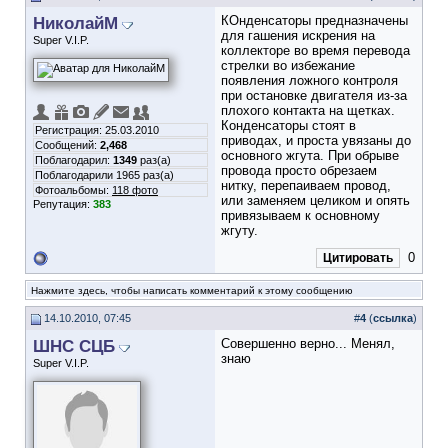
НиколайМ
КОнденсаторы предназначены
для гашения искрения на
Super V.I.P.
коллекторе во время перевода
стрелки во избежание
появления ложного контроля
при остановке двигателя из-за
плохого контакта на щетках.
Конденсаторы стоят в
Регистрация: 25.03.2010
приводах, и проста увязаны до
Сообщений:
2,468
основного жгута. При обрыве
Поблагодарил:
1349
раз(а)
провода просто обрезаем
Поблагодарили 1965 раз(а)
нитку, перепаиваем провод,
Фотоальбомы:
118 фото
или заменяем целиком и опять
Репутация:
383
привязываем к основному
жгуту.
0
Цитировать
Нажмите здесь, чтобы написать комментарий к этому сообщению
14.10.2010, 07:45
#
4
(
ссылка
)
ШНС СЦБ
Совершенно верно... Менял,
знаю
Super V.I.P.