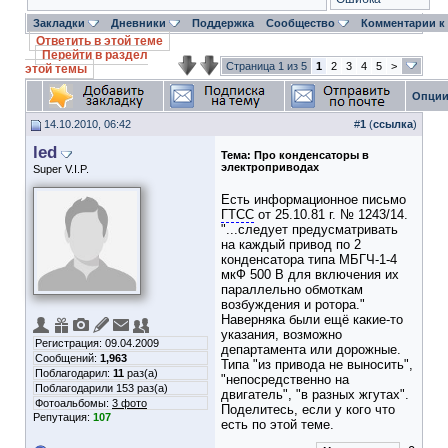
Закладки
Дневники
Поддержка
Сообщество
Комментарии к
Ответить в этой теме
Перейти в раздел
Страница 1 из 5
1
2
3
4
5
>
этой темы
Опции
14.10.2010, 06:42
#
1
(
ссылка
)
led
Тема:
Про конденсаторы в
электроприводах
Super V.I.P.
Есть информационное письмо
ГТСС
от 25.10.81 г. № 1243/14.
"...следует предусматривать
на каждый привод по 2
конденсатора типа МБГЧ-1-4
мкФ 500 В для включения их
параллельно обмоткам
возбуждения и ротора."
Наверняка были ещё какие-то
указания, возможно
Регистрация: 09.04.2009
департамента или дорожные.
Сообщений:
1,963
Типа "из привода не выносить",
Поблагодарил:
11
раз(а)
"непосредственно на
Поблагодарили 153 раз(а)
двигатель", "в разных жгутах".
Фотоальбомы:
3 фото
Поделитесь, если у кого что
Репутация:
107
есть по этой теме.