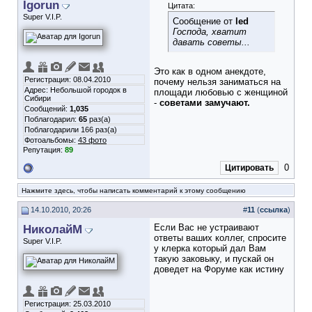
Igorun
Цитата:
Super V.I.P.
Сообщение от
led
Господа, хватит
давать советы...
Это как в одном анекдоте,
Регистрация: 08.04.2010
почему нельзя заниматься на
Адрес: Небольшой городок в
площади любовью с женщиной
Сибири
-
советами замучают.
Сообщений:
1,035
Поблагодарил:
65
раз(а)
Поблагодарили 166 раз(а)
Фотоальбомы:
43 фото
Репутация:
89
0
Цитировать
Нажмите здесь, чтобы написать комментарий к этому сообщению
14.10.2010, 20:26
#
11
(
ссылка
)
НиколайМ
Если Вас не устраивают
ответы ваших коллег, спросите
Super V.I.P.
у клерка который дал Вам
такую заковыку, и пускай он
доведет на Форуме как истину
Регистрация: 25.03.2010