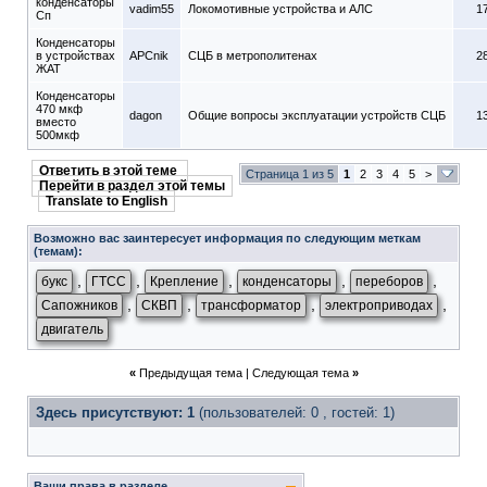
конденсаторы
vadim55
Локомотивные устройства и АЛС
1
Сп
Конденсаторы
в устройствах
APCnik
СЦБ в метрополитенах
2
ЖАТ
Конденсаторы
470 мкф
dagon
Общие вопросы эксплуатации устройств СЦБ
1
вместо
500мкф
Ответить в этой теме
Страница 1 из 5
1
2
3
4
5
>
Перейти в раздел этой темы
Translate to English
Возможно вас заинтересует информация по следующим меткам
(темам):
,
,
,
,
,
букс
ГТСС
Крепление
конденсаторы
переборов
,
,
,
,
Сапожников
СКВП
трансформатор
электроприводах
двигатель
«
Предыдущая тема
|
Следующая тема
»
Здесь присутствуют: 1
(пользователей: 0 , гостей: 1)
Ваши права в разделе