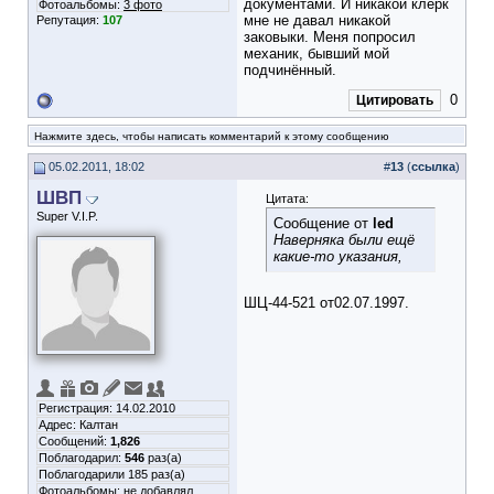
документами. И никакой клерк
Фотоальбомы:
3 фото
мне не давал никакой
Репутация:
107
заковыки. Меня попросил
механик, бывший мой
подчинённый.
0
Цитировать
Нажмите здесь, чтобы написать комментарий к этому сообщению
05.02.2011, 18:02
#
13
(
ссылка
)
ШВП
Цитата:
Super V.I.P.
Сообщение от
led
Наверняка были ещё
какие-то указания,
ШЦ-44-521 от02.07.1997.
Регистрация: 14.02.2010
Адрес: Калтан
Сообщений:
1,826
Поблагодарил:
546
раз(а)
Поблагодарили 185 раз(а)
Фотоальбомы:
не добавлял