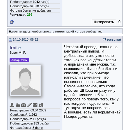
Поблагодарил:
1042
раз(а)
Поблагодарили 378 раз(а)
Фотоальбомы:
не добавлял
Репутация:
299
0
Цитировать
Нажмите здесь, чтобы написать комментарий к этому сообщению
14.10.2010, 08:32
#
7
(
ссылка
)
led
Четвёртый провод - кольцо на
центральный вывод. И
Super V.I.P.
добрасывали его уже после
того, как все кондёры стояли.
Автор темы
А нормативка мне нужна, т.к.
позвонили с бывшей работы и
сказали, что при объезде
написали замечание, что
выполнено неправильно.
Самое интересное, что когда
работал ШНСом ни разу ни у
одной комиссии небыло
вопросов по поводу того, как у
нас кондёры подключены. А
тут вдруг не понравилось.
Регистрация: 09.04.2009
А вообще, есть ли нормативка?
Сообщений:
1,963
Поидее должна.
Поблагодарил:
11
раз(а)
Поблагодарили 153 раз(а)
Фотоальбомы:
3 фото