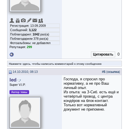
Регистрация: 13.09.2009
Сообщений:
3,122
Поблагодарил:
1042
раз(а)
Поблагодарили 378 раз(а)
Фотоальбомы:
не добавлял
Репутация:
299
0
Цитировать
Нажмите здесь, чтобы написать комментарий к этому сообщению
14.10.2010, 08:13
#
5
(
ссылка
)
led
Господа, я спросил про
нормативку, а не про Ваш
Super V.I.P.
личный опыт.
Из опыта: на З-Сиб. есть ещё и
Автор темы
четвёртый провод, с центра
кондёров на блок-контакт.
Только вот нормативный
документ не припомню.