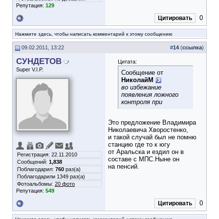
Репутация:
129
0
Цитировать
Нажмите здесь, чтобы написать комментарий к этому сообщению
09.02.2011, 13:22
#
14
(
ссылка
)
СУНДЕТОВ
Цитата:
Super V.I.P.
Сообщение от
НиколайМ
во избежание
появления ложного
контроля при
Это предложение Владимира
Николаевича Хворостенко,
и такой случай был не помню
станцию где то к югу
от Аральска и ездил он в
Регистрация: 22.11.2010
составе с МПС.Ныне он
Сообщений:
1,838
на пенсий.
Поблагодарил:
760
раз(а)
Поблагодарили 1349 раз(а)
Фотоальбомы:
20 фото
Репутация:
549
0
Цитировать