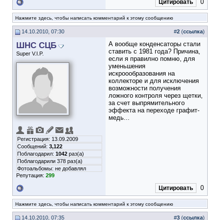
0
Цитировать
Нажмите здесь, чтобы написать комментарий к этому сообщению
14.10.2010, 07:30
#
2
(
ссылка
)
ШНС СЦБ
А вообще конденсаторы стали
ставить с 1981 года? Причина,
Super V.I.P.
если я правилно помню, для
уменьшения
искроообразования на
коллекторе и для исключения
возможности получения
ложного контроля через щетки,
за счет выпрямительного
эффекта на переходе графит-
медь...
Регистрация: 13.09.2009
Сообщений:
3,122
Поблагодарил:
1042
раз(а)
Поблагодарили 378 раз(а)
Фотоальбомы:
не добавлял
Репутация:
299
0
Цитировать
Нажмите здесь, чтобы написать комментарий к этому сообщению
14.10.2010, 07:35
#
3
(
ссылка
)