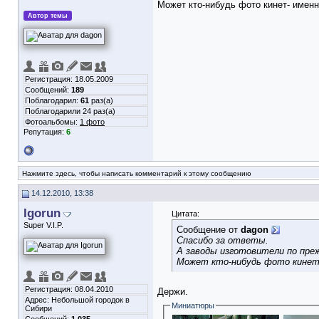
Может кто-нибудь фото кинет- именн
Автор темы
Регистрация: 18.05.2009
Сообщений:
189
Поблагодарил:
61
раз(а)
Поблагодарили 24 раз(а)
Фотоальбомы:
1 фото
Репутация:
6
Нажмите здесь, чтобы написать комментарий к этому сообщению
14.12.2010, 13:38
Igorun
Цитата:
Super V.I.P.
Сообщение от
dagon
Спасибо за ответы.
А заводы изготовители по преж
Может кто-нибудь фото кинет-
Регистрация: 08.04.2010
Держи.
Адрес: Небольшой городок в
Миниатюры
Сибири