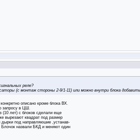
сигнальных реле?
саторы (с монтаж стороны 2-9/1-11) или можно внутри блока добавит
 конкретно описано кроме блока ВХ.
о запросу в ЦШ.
в (10 лет) с блоков сделали еще
шке вырезают квадрат под размер
 дырки под направляюшие ,устанав-
 Блочок назвали БКД и меняют один