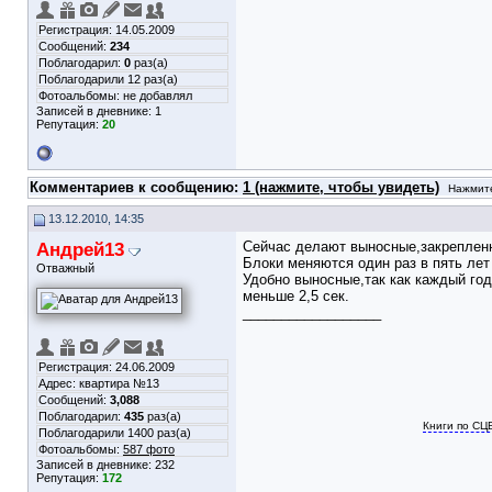
Регистрация: 14.05.2009
Сообщений:
234
Поблагодарил:
0
раз(а)
Поблагодарили 12 раз(а)
Фотоальбомы:
не добавлял
Записей в дневнике:
1
Репутация:
20
Комментариев к сообщению:
1 (нажмите, чтобы увидеть)
Нажмите
13.12.2010, 14:35
Андрей13
Сейчас делают выносные,закрепленн
Блоки меняются один раз в пять лет
Отважный
Удобно выносные,так как каждый го
меньше 2,5 сек.
__________________
Регистрация: 24.06.2009
Адрес: квартира №13
Сообщений:
3,088
Поблагодарил:
435
раз(а)
Книги по СЦ
Поблагодарили 1400 раз(а)
Фотоальбомы:
587 фото
Записей в дневнике:
232
Репутация:
172