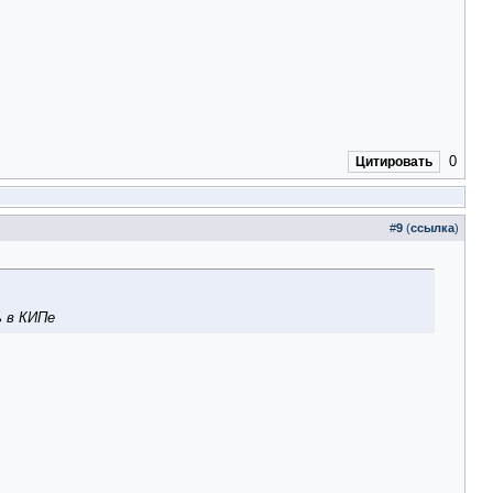
0
Цитировать
#
9
(
ссылка
)
ь в КИПе