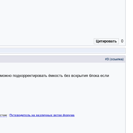
0
Цитировать
#
3
(
ссылка
)
можно подкорректировать ёмкость без вскрытия блока если
истам
|
Путеводитель на различные ветки форума