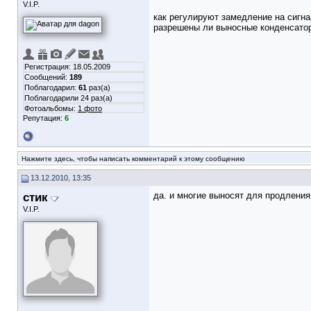
V.I.P.
как регулируют замедление на сигн
разрешены ли выносные конденсаторы
Регистрация: 18.05.2009
Сообщений:
189
Поблагодарил:
61
раз(а)
Поблагодарили 24 раз(а)
Фотоальбомы:
1 фото
Репутация:
6
Нажмите здесь, чтобы написать комментарий к этому сообщению
13.12.2010, 13:35
стик
да. и многие выносят для продления
V.I.P.