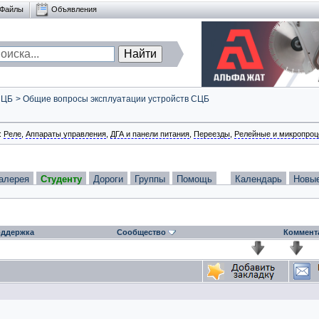
Файлы
Объявления
СЦБ
>
Общие вопросы эксплуатации устройств СЦБ
:
Реле
,
Аппараты управления
,
ДГА и панели питания
,
Переезды
,
Релейные и микропроц
алерея
Студенту
Дороги
Группы
Помощь
Календарь
Новы
ддержка
Сообщество
Коммент