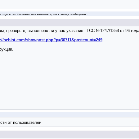
 здесь, чтобы написать комментарий к этому сообщению
, проверьте, выполнено ли у вас указание ГТСС №1247/1358 от 96 года
p://scbist.com/showpost.php?p=30711&postcount=249
рукции.
сти от пользователей