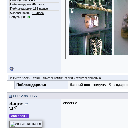
Сообщений:
1,035
Поблагодарил:
65
раз(а)
Поблагодарили 166 раз(а)
Фотоальбомы:
43 фото
Репутация:
89
Нажмите здесь, чтобы написать комментарий к этому сообщению
Поблагодарили:
Данный пост получил благодарно
14.12.2010, 14:27
dagon
спасибо
V.I.P.
Автор темы