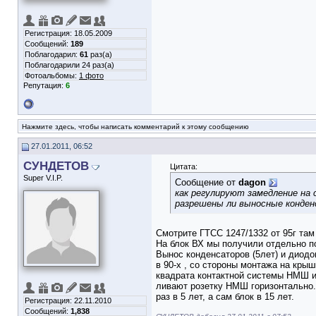
Регистрация: 18.05.2009
Сообщений:
189
Поблагодарил:
61
раз(а)
Поблагодарили 24 раз(а)
Фотоальбомы:
1 фото
Репутация:
6
Нажмите здесь, чтобы написать комментарий к этому сообщению
27.01.2011, 06:52
СУНДЕТОВ
Цитата:
Super V.I.P.
Сообщение от
dagon
как регулируют замедление на 
разрешены ли выносные конден
Смотрите ГТСС 1247/1332 от 95г там
На блок ВХ мы получили отдельно п
Вынос конденсаторов (5лет) и диодо
в 90-х , со стороны монтажа на кры
квадрата контактной системы НМШ и
ливают розетку НМШ горизонтально.
раз в 5 лет, а сам блок в 15 лет.
Регистрация: 22.11.2010
Сообщений:
1,838