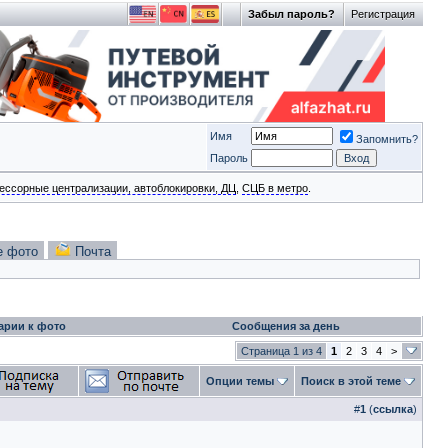
Забыл пароль?
Регистрация
Имя
Запомнить?
Пароль
ессорные централизации, автоблокировки, ДЦ
,
СЦБ в метро
.
е фото
Почта
арии к фото
Сообщения за день
Страница 1 из 4
1
2
3
4
>
Опции темы
Поиск в этой теме
#
1
(
ссылка
)