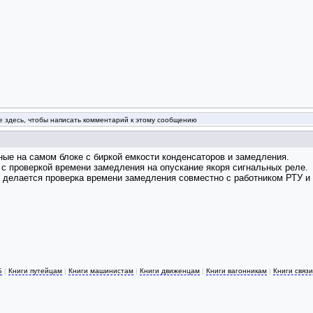
 здесь, чтобы написать комментарий к этому сообщению
ые на самом блоке с биркой емкости конденсаторов и замедления.
 с проверкой времени замедления на опускание якоря сигнальных реле.
д делается проверка времени замедления совместно с работником РТУ и 
Б
|
Книги путейцам
|
Книги машинистам
|
Книги движенцам
|
Книги вагонникам
|
Книги связ