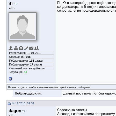
itr
По Юго-западной дороге ещё в конце 
конденсаторы- в 5 лет) и направлен
V.I.P.
сопротивления последовательно с н
Регистрация: 10.01.2010
Сообщений:
108
Поблагодарил:
164
раз(а)
Поблагодарили 17 раз(а)
Фотоальбомы:
не добавлял
Репутация:
17
Нажмите здесь, чтобы написать комментарий к этому сообщению
Поблагодарили:
Данный пост получил благодарно
14.12.2010, 09:08
dagon
Спасибо за ответы.
А заводы изготовители по прежнему 
V.I.P.