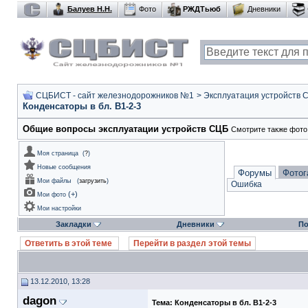
Балуев Н.Н.
Фото
РЖДТьюб
Дневники
СЦБИСТ - сайт железнодорожников №1
>
Эксплуатация устройств 
Конденсаторы в бл. В1-2-3
Общие вопросы эксплуатации устройств СЦБ
Смотрите также фото
Моя страница
(
?
)
Новые сообщения
Форумы
Фотог
Мои файлы
(
загрузить
)
Ошибка
(
+
)
Мои фото
Мои настройки
Закладки
Дневники
По
Ответить в этой теме
Перейти в раздел этой темы
13.12.2010, 13:28
dagon
Тема:
Конденсаторы в бл. В1-2-3