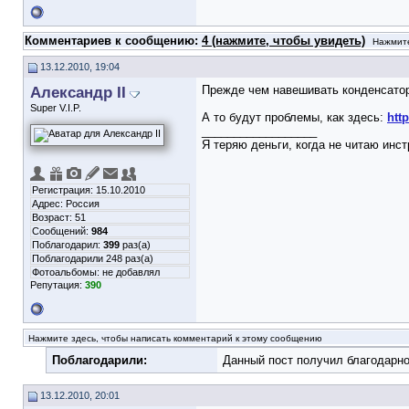
Комментариев к сообщению:
4 (нажмите, чтобы увидеть)
Нажмите
13.12.2010, 19:04
Александр II
Прежде чем навешивать конденсаторы
Super V.I.P.
А то будут проблемы, как здесь:
htt
__________________
Я теряю деньги, когда не читаю инст
Регистрация: 15.10.2010
Адрес: Россия
Возраст: 51
Сообщений:
984
Поблагодарил:
399
раз(а)
Поблагодарили 248 раз(а)
Фотоальбомы:
не добавлял
Репутация:
390
Нажмите здесь, чтобы написать комментарий к этому сообщению
Поблагодарили:
Данный пост получил благодарно
13.12.2010, 20:01