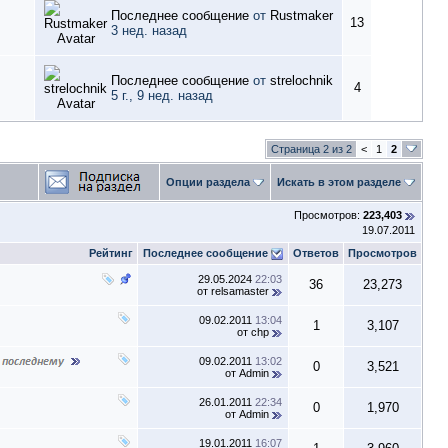
Последнее сообщение
от
Rustmaker
13
3 нед. назад
Последнее сообщение
от
strelochnik
4
5 г., 9 нед. назад
Страница 2 из 2
<
1
2
Опции раздела
Искать в этом разделе
Просмотров:
223,403
19.07.2011
Рейтинг
Последнее сообщение
Ответов
Просмотров
29.05.2024
22:03
36
23,273
от
relsamaster
09.02.2011
13:04
1
3,107
от
chp
09.02.2011
13:02
0
3,521
от
Admin
26.01.2011
22:34
0
1,970
от
Admin
19.01.2011
16:07