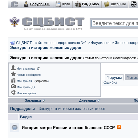
Балуев Н.Н.
Фото
РЖДТьюб
Дневники
СЦБИСТ - сайт железнодорожников №1
>
Флудильня
>
Железнодор
Экскурс в историю железных дорог
Экскурс в историю железных дорог
Статьи по истории железнодорожн
Моя страница
(
?
)
Новые сообщения
Форумы
Фотог
Мои файлы
(
загрузить
)
Ошибка
(
+
)
Мои фото
Мои настройки
Закладки
Дневники
По
Подразделы
: Экскурс в историю железных дорог
Раздел
История метро России и стран бывшего СССР