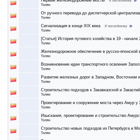
Первые железнодорожные мосты
Толян
От ручного перевода до диспетчерской централиза
Толян
Сигнализация в конце ХIХ века
Толян
[Статья] История путевого хозяйства в 19 - начале 
Толян
Железнодорожное обеспечение в русско-японской во
Толян
Возникновение идеи транспортного освоения Запо
Толян
Развитие железных дорог в Западном, Восточном 
Толян
Строительство подходов к Закавказской и Закасп
Толян
Проектирование и сооружение моста через Амур у 
Толян
Изыскания, проектирование и строительство Амурс
Толян
Строительство новых подходов из Петербурга и Мо
Толян