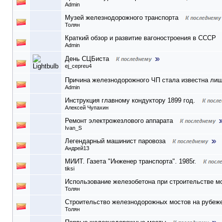
Admin
Музей железнодорожного транспорта
Толян
Краткий обзор и развитие вагоностроения в СССР
Admin
День СЦБиста
ej_cepreu4
Причина железнодорожного ЧП стала известна лиш
Admin
Инструкция главному кондуктору 1899 год.
Алексей Чупахин
Ремонт электрожезлового аппарата
Ivan_S
Легендарный машинист паровоза
Андрей13
МИИТ. Газета "Инженер транспорта". 1985г.
tiksi
Использование железобетона при строительстве м
Толян
Строительство железнодорожных мостов на рубеже
Толян