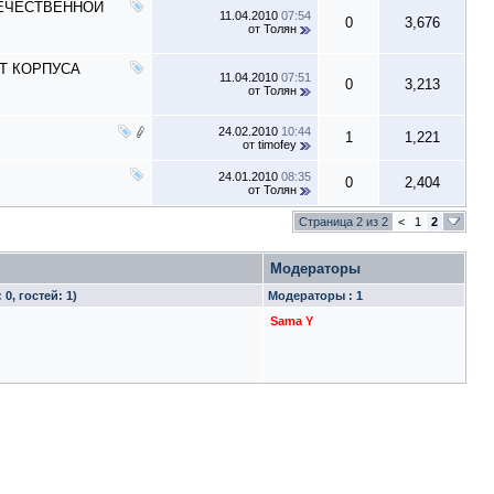
ТЕЧЕСТВЕННОЙ
11.04.2010
07:54
0
3,676
от
Толян
Т КОРПУСА
11.04.2010
07:51
0
3,213
от
Толян
24.02.2010
10:44
1
1,221
от
timofey
24.01.2010
08:35
0
2,404
от
Толян
Страница 2 из 2
<
1
2
Модераторы
0, гостей: 1)
Модераторы : 1
Sama Y