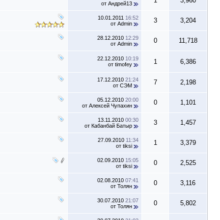
1
3,960
от
Андрей13
10.01.2011
16:52
3
3,204
от
Admin
28.12.2010
12:29
0
11,718
от
Admin
22.12.2010
10:19
1
6,386
от
timofey
17.12.2010
21:24
7
2,198
от
СЭМ
05.12.2010
20:00
0
1,101
от
Алексей Чупахин
13.11.2010
00:30
3
1,457
от
Кабанбай Батыр
27.09.2010
11:34
1
3,379
от
tiksi
02.09.2010
15:05
0
2,525
от
tiksi
02.08.2010
07:41
0
3,116
от
Толян
30.07.2010
21:07
0
5,802
от
Толян