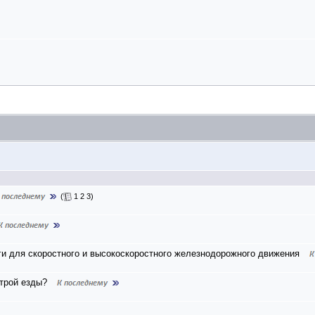
(
1
2
3
)
ги для скоростного и высокоскоростного железнодорожного движения
строй езды?