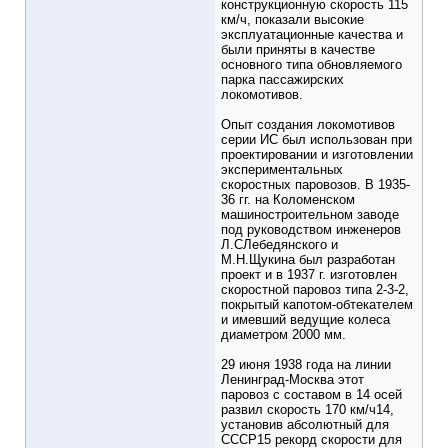
конструкционную скорость 115
км/ч, показали высокие
эксплуатационные качества и
были приняты в качестве
основного типа обновляемого
парка пассажирских
локомотивов.
Опыт создания локомотивов
серии ИС был использован при
проектировании и изготовлении
экспериментальных
скоростных паровозов. В 1935-
36 гг. на Коломенском
машиностроительном заводе
под руководством инженеров
Л.СЛебедянского и
М.Н.Щукина был разработан
проект и в 1937 г. изготовлен
скоростной паровоз типа 2-3-2,
покрытый капотом-обтекателем
и имевший ведущие колеса
диаметром 2000 мм.
29 июня 1938 года на линии
Ленинград-Москва этот
паровоз с составом в 14 осей
развил скорость 170 км/ч14,
установив абсолютный для
СССР15 рекорд скорости для