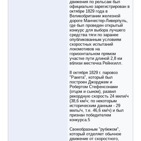
движения по рельсам был
официально зарегистрирован в
октябре 1829 года в
Великобритании железной
дороге Манчестер-Ливерпуль,
где был проведен открытый
конкурс для выбора лучшего
средства тяги по заранее
опубликованным условиям
скоростных испытаний
локомотивов на
горизонтальном прямом
участке пути длиной 2,8 км
вблизи местечка Рейнхилл.
8 октября 1829 г. паровоз
"Ракета", который был
построен Джорджем и
Робертом Стефенсонами
(отцом и сыном), развил
рекордную скорость 24 мили/ч
(38,6 км/ч; по некоторым
историческим данным - 29
миль/ч, т.е. 46,6 км/ч) и был
признан победителем
конкурса.5
Своеобразным "рубежом",
который отделяет обычное
движение от скоростного,