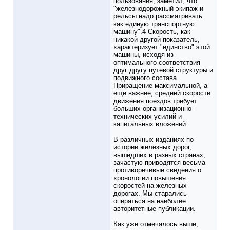
пользования, заметил, что
"железнодорожный экипаж и
рельсы надо рассматривать
как единую транспортную
машину".4 Скорость, как
никакой другой показатель,
характеризует "единство" этой
машины, исходя из
оптимального соответствия
друг другу путевой структуры и
подвижного состава.
Приращение максимальной, а
еще важнее, средней скорости
движения поездов требует
больших организационно-
технических усилий и
капитальных вложений.
В различных изданиях по
истории железных дорог,
вышедших в разных странах,
зачастую приводятся весьма
противоречивые сведения о
хронологии повышения
скоростей на железных
дорогах. Мы старались
опираться на наиболее
авторитетные публикации.
Как уже отмечалось выше,