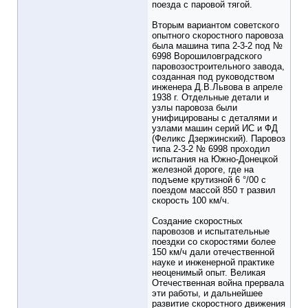
поезда с паровой тягой.
Вторым вариантом советского
опытного скоростного паровоза
была машина типа 2-3-2 под №
6998 Ворошиловградского
паровозостроительного завода,
созданная под руководством
инженера Д.В.Львова в апреле
1938 г. Отдельные детали и
узлы паровоза были
унифицированы с деталями и
узлами машин серий ИС и ФД
(Феликс Дзержинский). Паровоз
типа 2-3-2 № 6998 проходил
испытания на Южно-Донецкой
железной дороге, где на
подъеме крутизной 6 °/00 с
поездом массой 850 т развил
скорость 100 км/ч.
Создание скоростных
паровозов и испытательные
поездки со скоростями более
150 км/ч дали отечественной
науке и инженерной практике
неоценимый опыт. Великая
Отечественная война прервала
эти работы, и дальнейшее
развитие скоростного движения