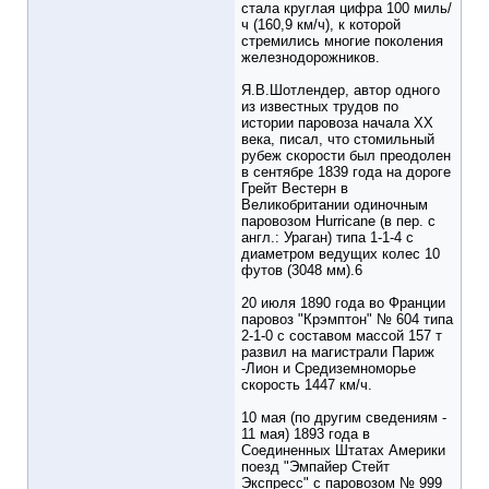
стала круглая цифра 100 миль/
ч (160,9 км/ч), к которой
стремились многие поколения
железнодорожников.
Я.В.Шотлендер, автор одного
из известных трудов по
истории паровоза начала XX
века, писал, что стомильный
рубеж скорости был преодолен
в сентябре 1839 года на дороге
Грейт Вестерн в
Великобритании одиночным
паровозом Hurricane (в пер. с
англ.: Ураган) типа 1-1-4 с
диаметром ведущих колес 10
футов (3048 мм).6
20 июля 1890 года во Франции
паровоз "Крэмптон" № 604 типа
2-1-0 с составом массой 157 т
развил на магистрали Париж
-Лион и Средиземноморье
скорость 1447 км/ч.
10 мая (по другим сведениям -
11 мая) 1893 года в
Соединенных Штатах Америки
поезд "Эмпайер Стейт
Экспресс" с паровозом № 999