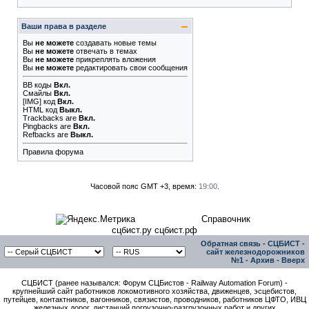
Ваши права в разделе
Вы
не можете
создавать новые темы
Вы
не можете
отвечать в темах
Вы
не можете
прикреплять вложения
Вы
не можете
редактировать свои сообщения
BB коды
Вкл.
Смайлы
Вкл.
[IMG]
код
Вкл.
HTML код
Выкл.
Trackbacks
are
Вкл.
Pingbacks
are
Вкл.
Refbacks
are
Выкл.
Правила форума
Часовой пояс GMT +3, время:
19:00
.
Справочник
сцбист.ру сцбист.рф
Обратная связь
-
СЦБИСТ -
сайт железнодорожников
№1
-
Архив
-
Вверх
СЦБИСТ (ранее назывался: Форум СЦБистов - Railway Automation Forum) -
крупнейший сайт работников локомотивного хозяйства, движенцев, эсцебистов,
путейцев, контактников, вагонников, связистов, проводников, работников ЦФТО, ИВЦ
железных дорог, дистанций погрузочно-разгрузочных работ и других