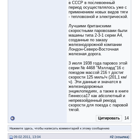
в СССР в послевоенный
период осуществлялось уже с
применением новых видов тяги
- тепловозной и электрической.
Лучшими британскими
скоростными паровозами были
машины типа 2-3-1 серии А4,
созданные по заказу
железнодорожной компании
Лондон-Северо-Восточная
железная дорога.
3 июля 1938 года паровоз этой
серии № 4468 "Мэллард"16 с
поездом массой 216 т достиг
скорости 125 миль/ч (201,1 км/
ч). Эти данные и значатся в
железнодорожных
энциклопедиях, а также в книге
Гиннесса17 как абсолютный и
непревзойденный рекорд
скорости для поезда с паровой
тягой.
14
Цитировать
Нажмите здесь, чтобы написать комментарий к этому сообщению
09.02.2011, 13:04
#
2
(
ссылка
)