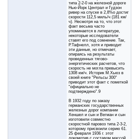
типа 2-2-0 на железной дороге
Нью-Йорк Централ и Гудзон
ривер на спуске в 2,8%о достиг
скорости 112,5 миль/ч (181 км/
ч). Несмотря на то, что этот
факт весьма часто
упоминается в литературе,
некоторые исследователи
ставят его под сомнение. Так,
Р.Тафнелл, хотя и приводит
эти данные, но отмечает,
опираясь на результаты
проведенных тягово-
энергетических расчетов, что
скорость не могла превысить
1308 км/ч. Историк М.Хьюз в
своей книге "Рельсы 300"
приводит этот факт с пометкой
"официально не
подтверждено".9
В 1932 году по заказу
германских государственных
железных дорог компании
Хеншел и сын и Вегман и сын
изготовили совместно
скоростной паровоз типа 2-3-2,
которому присвоили серию 61.
25 февраля 1936 г. этот
локомотив с составом массой