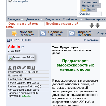
Мои настройки
Календарь
Новые фото
Почта
Ошибка
Закладки
Дневники
Поддержка
Сообщество
Комментарии к
Ответить в этой теме
Перейти в раздел этой
темы
Опции
09.02.2011, 13:00
#
1
(
ссылка
)
Admin
Тема:
Предыстория
высокоскоростных железных
Crow indian
дорог
Предыстория
высокоскоростных
железных дорог
Регистрация: 21.02.2009
Возраст: 41
Сообщений:
30,463
К высокоскоростным железным
Поблагодарил:
398
раз(а)
дорогам относятся линии, на
Поблагодарили 6048 раз(а)
которых в коммерческой
Фотоальбомы:
2624 фото
эксплуатации осуществляется
Записей в дневнике:
906
движение специализированного
Репутация:
126141
подвижного состава со
скоростями более 200 км/ч с
заданным уровнем