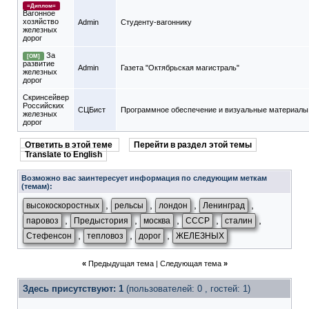
=Диплом=
Вагонное
хозяйство
Admin
Студенту-вагоннику
железных
дорог
За
[ОМ]
развитие
Admin
Газета "Октябрьская магистраль"
железных
дорог
Скринсейвер
Российских
СЦБист
Программное обеспечение и визуальные материалы
железных
дорог
Ответить в этой теме
Перейти в раздел этой темы
Translate to English
Возможно вас заинтересует информация по следующим меткам
(темам):
,
,
,
,
высокоскоростных
рельсы
лондон
Ленинград
,
,
,
,
,
паровоз
Предыстория
москва
СССР
сталин
,
,
,
Стефенсон
тепловоз
дорог
ЖЕЛЕЗНЫХ
«
Предыдущая тема
|
Следующая тема
»
Здесь присутствуют: 1
(пользователей: 0 , гостей: 1)