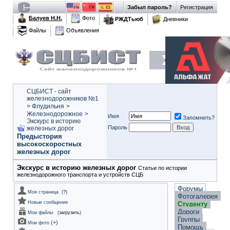
Забыл пароль?
Регистрация
Балуев Н.Н.
Фото
РЖДТьюб
Дневники
Файлы
Объявления
СЦБИСТ - сайт
железнодорожников №1
>
Флудильня
>
Железнодорожное
>
Имя
Запомнить?
Экскурс в историю
Пароль
железных дорог
Предыстория
высокоскоростных
железных дорог
Экскурс в историю железных дорог
Статьи по истории
железнодорожного транспорта и устройств СЦБ
Форумы
Моя страница
(
?
)
Фотогалерея
Новые сообщения
Студенту
Дороги
Мои файлы
(
загрузить
)
Группы
(
+
)
Мои фото
Помощь