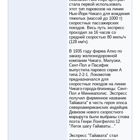
стала первой использовать
этот тип паровозов на линии
Нью-Йорк-Чикаго для вождения
тяжелых (массой до 1000 т)
скоростных пассажирских
поездов. Весь путь экспресс
проходил за 16 часов со
средней скоростью 80 миль/ч
(128 км/ч).
В 1935 году фирма Алко по
заказу железнодорожной
компании Чикаго, Милуоки,
Сент-Пол и Пасифик
выпустила паровоз серии А
типа 2-2-1. Локомотив
предназначался для
скоростных поездов на линии
Чикаго-города-близнецы: Сент-
Пол и Миннеаполис. Экспресс
получил фирменное название
Тайавата" в честь героя эпоса
североамериканских индейцев.
Девизом нового скоростного
маршрута были выбраны слова
поэта Генри Лонгфелло:12
"Легок шагу Гайаваты..."
Экспресс "Гайавата" стал