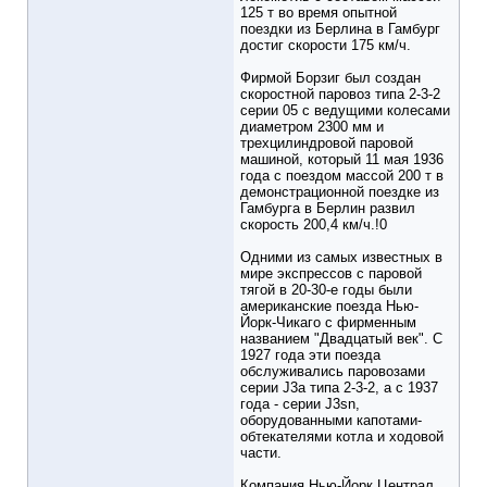
125 т во время опытной
поездки из Берлина в Гамбург
достиг скорости 175 км/ч.
Фирмой Борзиг был создан
скоростной паровоз типа 2-3-2
серии 05 с ведущими колесами
диаметром 2300 мм и
трехцилиндровой паровой
машиной, который 11 мая 1936
года с поездом массой 200 т в
демонстрационной поездке из
Гамбурга в Берлин развил
скорость 200,4 км/ч.!0
Одними из самых известных в
мире экспрессов с паровой
тягой в 20-30-е годы были
американские поезда Нью-
Йорк-Чикаго с фирменным
названием "Двадцатый век". С
1927 года эти поезда
обслуживались паровозами
серии J3a типа 2-3-2, а с 1937
года - серии J3sn,
оборудованными капотами-
обтекателями котла и ходовой
части.
Компания Нью-Йорк Централ