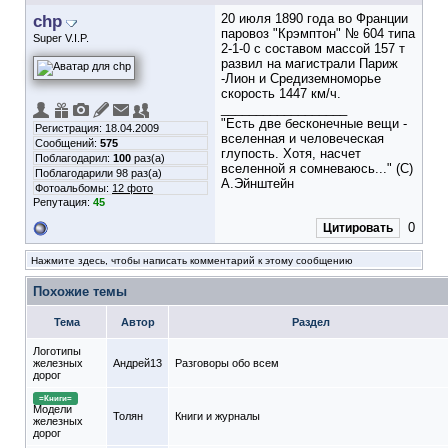
chp
20 июля 1890 года во Франции
паровоз "Крэмптон" № 604 типа
Super V.I.P.
2-1-0 с составом массой 157 т
развил на магистрали Париж
-Лион и Средиземноморье
скорость 1447 км/ч.
__________________
"Есть две бесконечные вещи -
Регистрация: 18.04.2009
вселенная и человеческая
Сообщений:
575
глупость. Хотя, насчет
Поблагодарил:
100
раз(а)
вселенной я сомневаюсь..." (С)
Поблагодарили 98 раз(а)
А.Эйнштейн
Фотоальбомы:
12 фото
Репутация:
45
0
Цитировать
Нажмите здесь, чтобы написать комментарий к этому сообщению
Похожие темы
Тема
Автор
Раздел
Логотипы
железных
Андрей13
Разговоры обо всем
дорог
=Книги=
Модели
Толян
Книги и журналы
железных
дорог