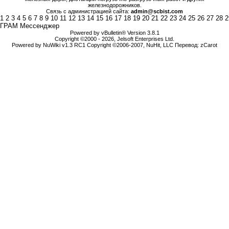
железнодорожников.
Связь с администрацией сайта:
admin@scbist.com
1
2
3
4
5
6
7
8
9
10
11
12
13
14
15
16
17
18
19
20
21
22
23
24
25
26
27
28
2
ГРАМ Мессенджер
Powered by vBulletin® Version 3.8.1
Copyright ©2000 - 2026, Jelsoft Enterprises Ltd.
Powered by NuWiki v1.3 RC1 Copyright ©2006-2007, NuHit, LLC Перевод: zCarot