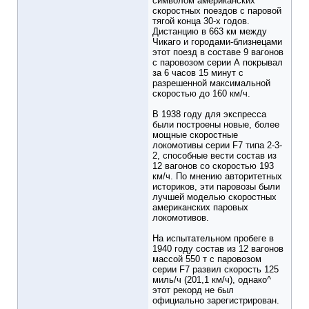
символом американских
скоростных поездов с паровой
тягой конца 30-х годов.
Дистанцию в 663 км между
Чикаго и городами-близнецами
этот поезд в составе 9 вагонов
с паровозом серии А покрывал
за 6 часов 15 минут с
разрешенной максимальной
скоростью до 160 км/ч.
В 1938 году для экспресса
были построены новые, более
мощные скоростные
локомотивы серии F7 типа 2-3-
2, способные вести состав из
12 вагонов со скоростью 193
км/ч. По мнению авторитетных
историков, эти паровозы были
лучшей моделью скоростных
американских паровых
локомотивов.
На испытательном пробеге в
1940 году состав из 12 вагонов
массой 550 т с паровозом
серии F7 развил скорость 125
миль/ч (201,1 км/ч), однако^
этот рекорд не был
официально зарегистрирован.