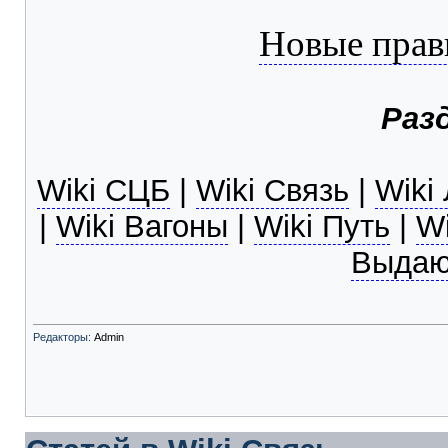
Новые правк
Раз
Wiki СЦБ
|
Wiki Связь
|
Wiki
|
Wiki Вагоны
|
Wiki Путь
|
Wi
Выдаю
Редакторы:
Admin