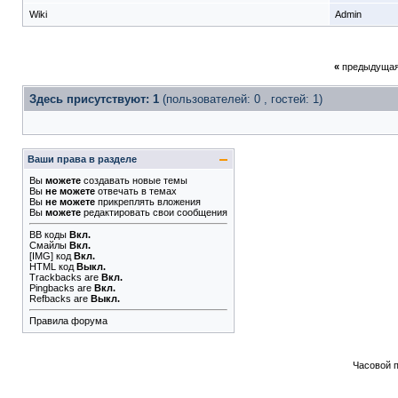
Wiki
Admin
«
предыдущая
Здесь присутствуют: 1
(пользователей: 0 , гостей: 1)
Ваши права в разделе
Вы
можете
создавать новые темы
Вы
не можете
отвечать в темах
Вы
не можете
прикреплять вложения
Вы
можете
редактировать свои сообщения
BB коды
Вкл.
Смайлы
Вкл.
[IMG]
код
Вкл.
HTML код
Выкл.
Trackbacks
are
Вкл.
Pingbacks
are
Вкл.
Refbacks
are
Выкл.
Правила форума
Часовой 