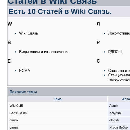
Статей в Wiki Связь
Есть 10 Статей в Wiki Связь.
W
Л
Wiki Связь
Локомотивн
В
Р
Виды связи и их назначение
РДПС-Ц
Е
С
ЕСМА
Связь на ж
Станционна
телефонная
Похожие темы
Тема
Авт
Wiki СЦБ
Admin
Связь М-84
Kolyasik
связь
olegsh
связь
Игорь Лобко