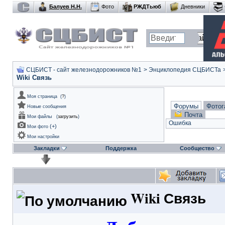
Балуев Н.Н.
Фото
РЖДТьюб
Дневники
СЦБИСТ - сайт железнодорожников №1
>
Энциклопедия СЦБИСТа
Wiki Связь
Моя страница
(
?
)
Форумы
Фотог
Новые сообщения
Почта
Мои файлы
(
загрузить
)
Ошибка
(
+
)
Мои фото
Мои настройки
Закладки
Поддержка
Сообщество
Wiki Связь