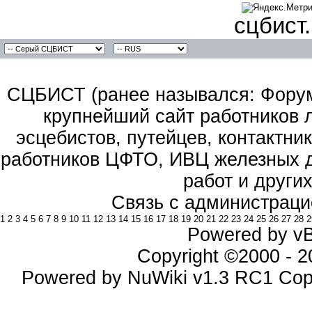
сцбист
СЦБИСТ (ранее назывался: Форум 
крупнейший сайт работников 
эсцебистов, путейцев, контактник
работников ЦФТО, ИВЦ железных д
работ и други
Связь с администраци
1
2
3
4
5
6
7
8
9
10
11
12
13
14
15
16
17
18
19
20
21
22
23
24
25
26
27
28
2
Powered by vBu
Copyright ©2000 - 20
Powered by NuWiki v1.3 RC1 Cop