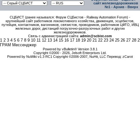
сайт железнодорожников
№1
-
Архив
-
Вверх
СЦБИСТ (ранее назывался: Форум СЦБистов - Railway Automation Forum) -
крупнейший сайт работников локомотивного хозяйства, движенцев, эсцебистов,
путейцев, контактников, вагонников, связистов, проводников, работников ЦФТО, ИВЦ
железных дорог, дистанций погрузочно-разгрузочных работ и других
железнодорожников.
Связь с администрацией сайта:
admin@scbist.com
1
2
3
4
5
6
7
8
9
10
11
12
13
14
15
16
17
18
19
20
21
22
23
24
25
26
27
28
2
ГРАМ Мессенджер
Powered by vBulletin® Version 3.8.1
Copyright ©2000 - 2026, Jelsoft Enterprises Ltd.
Powered by NuWiki v1.3 RC1 Copyright ©2006-2007, NuHit, LLC Перевод: zCarot