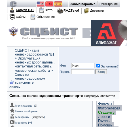
Забыл пароль?
Регистрация
Балуев Н.Н.
Фото
РЖДТьюб
Дневники
Файлы
Объявления
СЦБИСТ - сайт
железнодорожников №1
>
Эксплуатация
железных дорог, вагоны,
Имя
контактная сеть, связь,
Запомнить?
коммерческая работа
>
Пароль
Связь на
железнодорожном
транспорте
связь
Связь на железнодорожном транспорте
Подфорум связистов
Форумы
Моя страница
(
?
)
Фотогалерея
Новые сообщения
Студенту
Дороги
Мои файлы
(
загрузить
)
Группы
(
+
)
Мои фото
Помощь