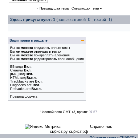
«
Предыдущая тема
|
Следующая тема
»
Здесь присутствуют: 1
(пользователей: 0 , гостей: 1)
Ваши права в разделе
Вы
не можете
создавать новые темы
Вы
не можете
отвечать в темах
Вы
не можете
прикреплять вложения
Вы
не можете
редактировать свои сообщения
BB коды
Вкл.
Смайлы
Вкл.
[IMG]
код
Вкл.
HTML код
Выкл.
Trackbacks
are
Вкл.
Pingbacks
are
Вкл.
Refbacks
are
Выкл.
Правила форума
Часовой пояс GMT +3, время:
07:57
.
Справочник
сцбист.ру сцбист.рф
Обратная связь
-
СЦБИСТ -