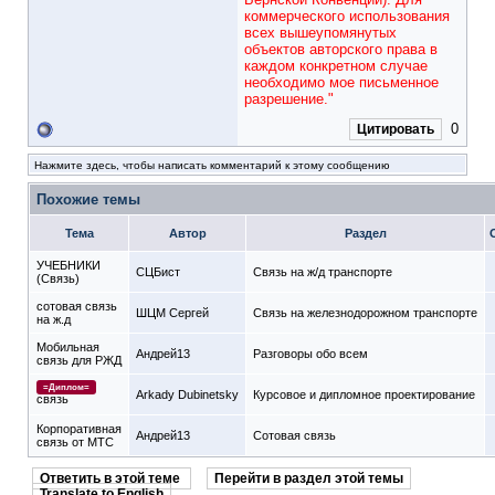
коммерческого использования
всех вышеупомянутых
объектов авторского права в
каждом конкретном случае
необходимо мое письменное
разрешение."
0
Цитировать
Нажмите здесь, чтобы написать комментарий к этому сообщению
Похожие темы
Тема
Автор
Раздел
УЧЕБНИКИ
СЦБист
Связь на ж/д транспорте
(Связь)
сотовая связь
ШЦМ Сергей
Связь на железнодорожном транспорте
на ж.д
Мобильная
Андрей13
Разговоры обо всем
связь для РЖД
=Диплом=
Arkady Dubinetsky
Курсовое и дипломное проектирование
связь
Корпоративная
Андрей13
Сотовая связь
связь от МТС
Ответить в этой теме
Перейти в раздел этой темы
Translate to English