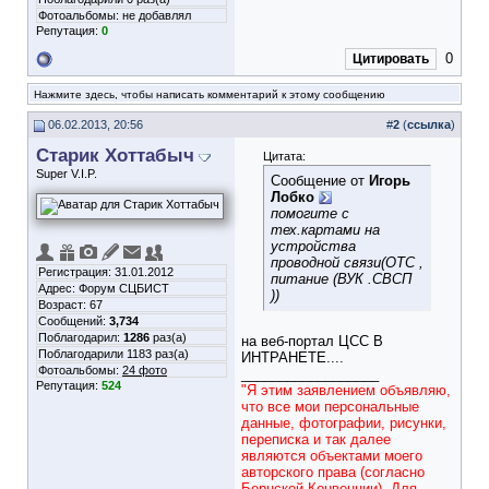
Фотоальбомы:
не добавлял
Репутация:
0
0
Цитировать
Нажмите здесь, чтобы написать комментарий к этому сообщению
06.02.2013, 20:56
#
2
(
ссылка
)
Старик Хоттабыч
Цитата:
Super V.I.P.
Сообщение от
Игорь
Лобко
помогите с
тех.картами на
устройства
проводной связи(ОТС ,
Регистрация: 31.01.2012
питание (ВУК .СВСП
Адрес: Форум СЦБИСТ
))
Возраст: 67
Сообщений:
3,734
Поблагодарил:
1286
раз(а)
на веб-портал ЦСС В
Поблагодарили 1183 раз(а)
ИНТРАНЕТЕ....
Фотоальбомы:
24 фото
__________________
Репутация:
524
"Я этим заявлением объявляю,
что все мои персональные
данные, фотографии, рисунки,
переписка и так далее
являются объектами моего
авторского права (согласно
Бернской Конвенции). Для