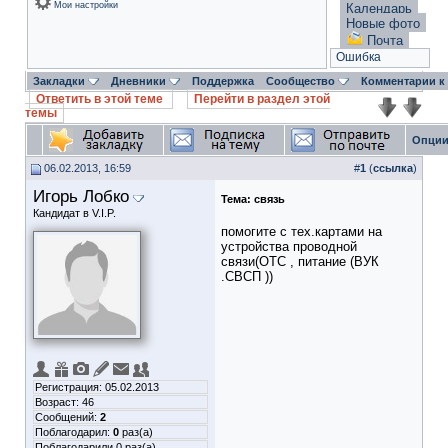
Мои настройки
Календарь
Новые фото
Почта
Ошибка
Закладки
Дневники
Поддержка
Сообщество
Комментарии к
Ответить в этой теме
Перейти в раздел этой
темы
Опции
06.02.2013, 16:59
#
1
(
ссылка
)
Игорь Лобко
Тема:
связь
Кандидат в V.I.P.
помогите с тех.картами на
устройства проводной
связи(ОТС , питание (ВУК
.СВСП ))
Регистрация: 05.02.2013
Возраст: 46
Сообщений:
2
Поблагодарил:
0
раз(а)
Поблагодарили 0 раз(а)