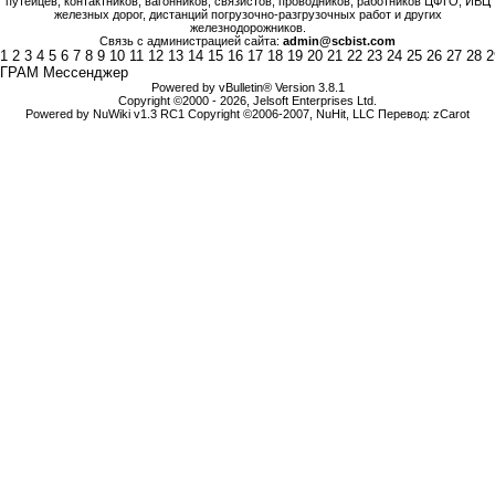
путейцев, контактников, вагонников, связистов, проводников, работников ЦФТО, ИВЦ
железных дорог, дистанций погрузочно-разгрузочных работ и других
железнодорожников.
Связь с администрацией сайта:
admin@scbist.com
1
2
3
4
5
6
7
8
9
10
11
12
13
14
15
16
17
18
19
20
21
22
23
24
25
26
27
28
2
ГРАМ Мессенджер
Powered by vBulletin® Version 3.8.1
Copyright ©2000 - 2026, Jelsoft Enterprises Ltd.
Powered by NuWiki v1.3 RC1 Copyright ©2006-2007, NuHit, LLC Перевод: zCarot