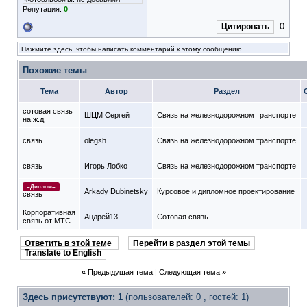
Репутация:
0
0
Цитировать
Нажмите здесь, чтобы написать комментарий к этому сообщению
Похожие темы
Тема
Автор
Раздел
сотовая связь
ШЦМ Сергей
Связь на железнодорожном транспорте
на ж.д
связь
olegsh
Связь на железнодорожном транспорте
связь
Игорь Лобко
Связь на железнодорожном транспорте
=Диплом=
Arkady Dubinetsky
Курсовое и дипломное проектирование
связь
Корпоративная
Андрей13
Сотовая связь
связь от МТС
Ответить в этой теме
Перейти в раздел этой темы
Translate to English
«
Предыдущая тема
|
Следующая тема
»
Здесь присутствуют: 1
(пользователей: 0 , гостей: 1)