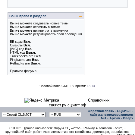
Ваши права в разделе
Вы
не можете
создавать новые темы
Вы
не можете
отвечать в темах
Вы
не можете
прикреплять вложения
Вы
не можете
редактировать свои сообщения
BB коды
Вкл.
Смайлы
Вкл.
[IMG]
код
Вкл.
HTML код
Выкл.
Trackbacks
are
Вкл.
Pingbacks
are
Вкл.
Refbacks
are
Выкл.
Правила форума
Часовой пояс GMT +3, время:
13:14
.
Справочник
сцбист.ру сцбист.рф
Обратная связь
-
СЦБИСТ -
сайт железнодорожников
№1
-
Архив
-
Вверх
СЦБИСТ (ранее назывался: Форум СЦБистов - Railway Automation Forum) -
крупнейший сайт работников локомотивного хозяйства, движенцев, эсцебистов,