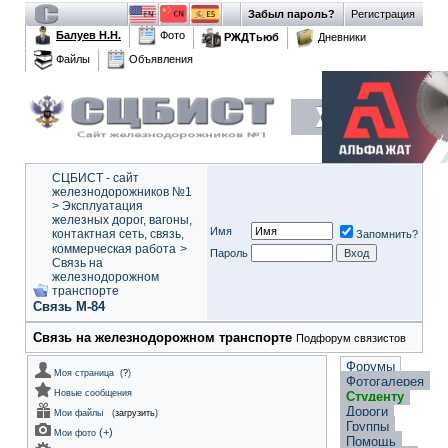
Забыл пароль?
Регистрация
Балуев Н.Н.
Фото
РЖДТьюб
Дневники
Файлы
Объявления
СЦБИСТ - сайт
железнодорожников №1
>
Эксплуатация
железных дорог, вагоны,
Имя
контактная сеть, связь,
Запомнить?
коммерческая работа
>
Пароль
Связь на
железнодорожном
транспорте
Связь М-84
Связь на железнодорожном транспорте
Подфорум связистов
Форумы
Моя страница
(
?
)
Фотогалерея
Новые сообщения
Студенту
Дороги
Мои файлы
(
загрузить
)
Группы
(
+
)
Мои фото
Помощь