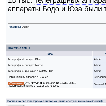
15 тыс.
телеграфных аппара
аппараты Бодо и Юза были т
Редакторы:
Admin
Похожие темы
Тема
Телеграфный аппарат Юза
Admin
Телеграфный аппарат Морзе
Admin
Телеграфный тренажёр "ГАММА-PIC"
Admin
Поглощающий аппарат 73 ZW Y2
Виктория
ОАО "РЖД" от 11.08.2014 № ЦВЭКС-3/361
=Телеграмма=
Василий 
(телеграфный номер от 111.08.14. № 3/602)
Возможно вас заинтересует информация по следующим меткам (темам):