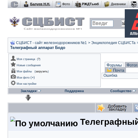
Балуев Н.Н.
Фото
РЖДТьюб
Дневники
СЦБИСТ - сайт железнодорожников №1
>
Энциклопедия СЦБИСТа
Телеграфный аппарат Бодо
Моя страница
(
?
)
Форумы
Фотог
Новые сообщения
Почта
Мои файлы
(
загрузить
)
Ошибка
(
+
)
Мои фото
Мои настройки
Закладки
Поддержка
Сообщество
Телеграфный