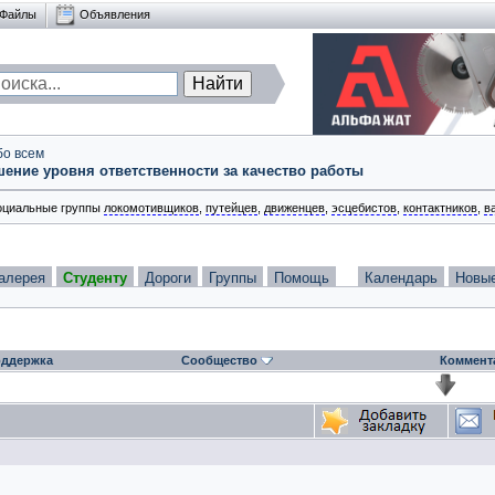
Файлы
Объявления
бо всем
ение уровня ответственности за качество работы
оциальные группы
локомотивщиков
,
путейцев
,
движенцев
,
эсцебистов
,
контактников
,
в
алерея
Студенту
Дороги
Группы
Помощь
Календарь
Новы
ддержка
Сообщество
Коммент