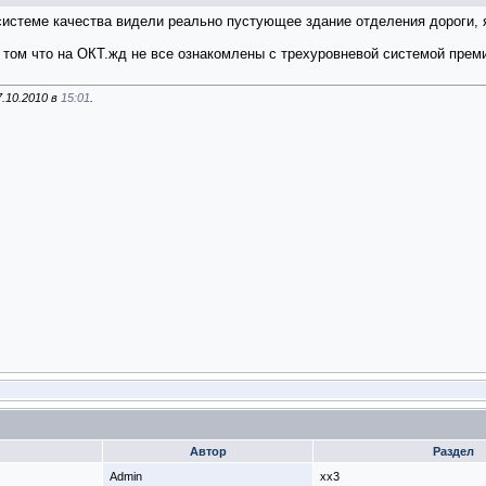
системе качества видели реально пустующее здание отделения дороги, я 
 том что на ОКТ.жд не все ознакомлены с трехуровневой системой прем
7.10.2010 в
15:01
.
Автор
Раздел
Admin
xx3