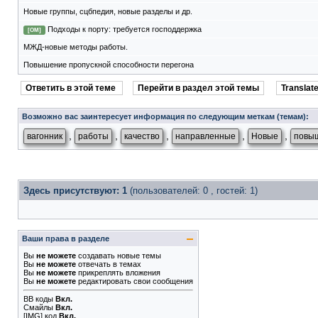
Новые группы, сцбпедия, новые разделы и др.
Подходы к порту: требуется господдержка
[ОМ]
МЖД-новые методы работы.
Повышение пропускной способности перегона
Ответить в этой теме
Перейти в раздел этой темы
Translate
Возможно вас заинтересует информация по следующим меткам (темам):
,
,
,
,
,
вагонник
работы
качество
направленные
Новые
повы
Здесь присутствуют: 1
(пользователей: 0 , гостей: 1)
Ваши права в разделе
Вы
не можете
создавать новые темы
Вы
не можете
отвечать в темах
Вы
не можете
прикреплять вложения
Вы
не можете
редактировать свои сообщения
BB коды
Вкл.
Смайлы
Вкл.
[IMG]
код
Вкл.