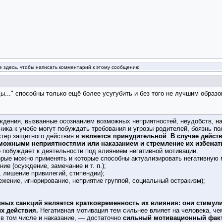
 здесь, чтобы написать комментарий к этому сообщению
ы..." способны только ещё более усугубить и без того не лучшим образ
дения, вызванные осознанием возможных неприятностей, неудобств, на
ика к учебе могут побуждать требования и угрозы родителей, боязнь п
ктер защитного действия и
является принудительной
.
В случае дейст
зможными неприятностями или наказанием и стремление их избежат
 побуждает к деятельности под влиянием негативной мотивации.
орые можно применять и которые способны актуализировать негативную 
ние (осуждение, замечание и т. п.);
 лишение привилегий, стипендии);
ежение, игнорирование, неприятие группой, социальный остракизм);
вных санкций является кратковременность их влияния: они стимул
их действия.
Негативная мотивация тем сильнее влияет на человека, че
 в том числе и наказание, — достаточно
сильный мотивационный фак