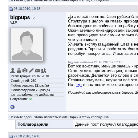
Нажмите здесь, чтобы написать комментарий к этому сообщению
26.10.2010, 19:15
bigpups
Да это всё понятно. Своя рубаха ближ
Структура в целом на глазах приход
V.I.P.
безысходности, забивают на работу в
Окончательно ликвидировали закрепл
шаг, провоцируя тем самым только б
чем устраивает.
Уличать эксплуатационный штат в не
раздавать "пряники" работягам благ
попробуй просрочить... И все за это
bigpups добавил 26.10.2010 в 18:15
Вот уж воистину, меньше знаешь - кр
Стал гуглить про мотивацию, только
работников. Делается это слово в сл
Регистрация: 05.07.2010
Страшно подумать, неужели всё это 
Сообщений:
250
Вот
тут
в частности много интересног
Поблагодарил:
22
раз(а)
Поблагодарили 76 раз(а)
Последний раз редактировалось bigpups; 2
Фотоальбомы:
не добавлял
Репутация:
58
Нажмите здесь, чтобы написать комментарий к этому сообщению
Поблагодарили:
Данный пост получил благодарно
27.10.2010, 14:43