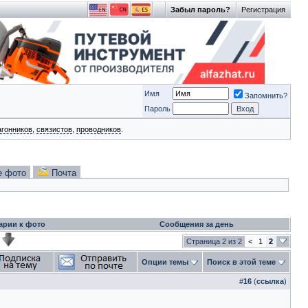
Забыл пароль?
Регистрация
Имя
Запомнить?
Пароль
агонников
,
связистов
,
проводников
.
е фото
Почта
арии к фото
Сообщения за день
Страница 2 из 2
<
1
2
Опции темы
Поиск в этой теме
#
16
(
ссылка
)