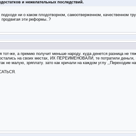
достатков и нежелательных последствий.
м подходе ни о каком плодотворном, самоотверженном, качественном тр
, продвигая эти реформы..?
я тот-же, а премию получит меньше народу. куда денется разница не т
остались на своих местах, ИХ ПЕРЕИМЕНОВАЛИ, те потратили деньги, и 
так не малую, зряплату. зато как кричали на каждом углу ,,Переходим на
САТЬСЯ.