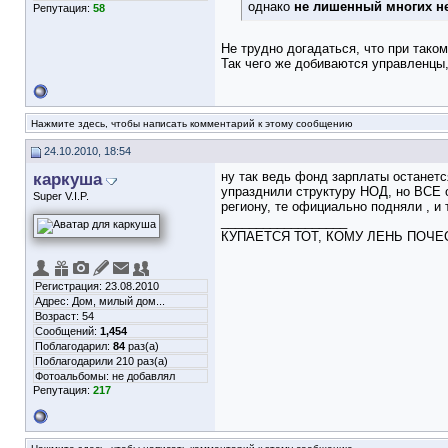
однако
не лишенный многих не
Репутация:
58
Не трудно догадаться, что при тако
Так чего же добиваются управленцы
Нажмите здесь, чтобы написать комментарий к этому сообщению
24.10.2010, 18:54
каркуша
ну так ведь фонд зарплаты останетс
упразднили структуру НОД, но ВСЕ 
Super V.I.P.
региону, те официально подняли , и 
__________________
КУПАЕТСЯ ТОТ, КОМУ ЛЕНЬ ПОЧЕ
Регистрация: 23.08.2010
Адрес: Дом, милый дом...
Возраст: 54
Сообщений:
1,454
Поблагодарил:
84
раз(а)
Поблагодарили 210 раз(а)
Фотоальбомы:
не добавлял
Репутация:
217