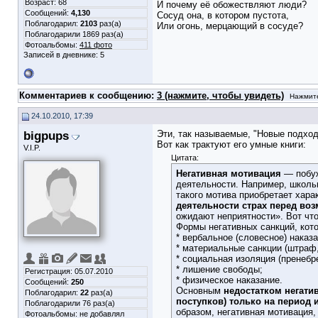
Возраст: 68
И почему её обожествляют люди?
Сообщений:
4,130
Сосуд она, в котором пустота,
Поблагодарил:
2103
раз(а)
Или огонь, мерцающий в сосуде?
Поблагодарили 1869 раз(а)
Фотоальбомы:
411 фото
Записей в дневнике:
5
Комментариев к сообщению:
3 (нажмите, чтобы увидеть)
Нажмите
24.10.2010, 17:39
bigpups
Эти, так называемые, "Новые подход
Вот как трактуют его умные книги:
V.I.P.
Цитата:
Негативная мотивация
— побуж
деятельности. Например, школьн
такого мотива приобретает хара
деятельности страх перед во
ожидают неприятности». Вот что
Формы негативных санкций, кот
* вербальное (словесное) наказа
* материальные санкции (штраф,
* социальная изоляция (пренебр
* лишение свободы;
Регистрация: 05.07.2010
* физическое наказание.
Сообщений:
250
Основным
недостатком негати
Поблагодарил:
22
раз(а)
поступков) только на период 
Поблагодарили 76 раз(а)
образом, негативная мотивация,
Фотоальбомы:
не добавлял