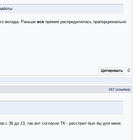
работы
ого вклада. Раньше
вся
премия распределялась прапорционально
0
Цитировать
#
17
(
ссылка
)
в с 36 до 13, так вот согласно ТК - расстрел был бы для меня