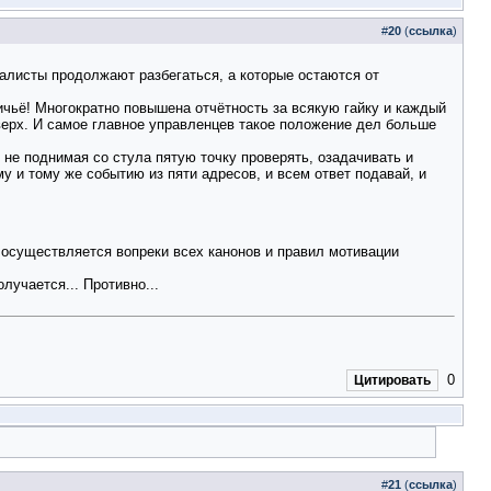
#
20
(
ссылка
)
иалисты продолжают разбегаться, а которые остаются от
ичьё! Многократно повышена отчётность за всякую гайку и каждый
верх. И самое главное управленцев такое положение дел больше
не поднимая со стула пятую точку проверять, озадачивать и
у и тому же событию из пяти адресов, и всем ответ подавай, и
д осуществляется вопреки всех канонов и правил мотивации
лучается... Противно...
0
Цитировать
#
21
(
ссылка
)