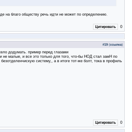
уде на благо обществу речь идти не может по определению.
0
Цитировать
#
19
(
ссылка
)
яжело додумать. пример перед глазами
не малые, и все это только для того, что-бы НОД стал замН по
 безотделенчискую систему,, а в итоге тот-же болт, тока в профиль
0
Цитировать