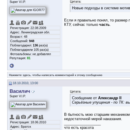
Цитата:
Super V.I.P.
Новые подходы в системе мотив
Если я правильно понял, то размер
КТУ, сейчас только
часть
.
Регистрация: 22.08.2009
Адрес: Ленинградская обл.
Возраст: 48
Сообщений:
948
Поблагодарил:
136
раз(а)
Поблагодарили 105 раз(а)
Фотоальбомы:
не добавлял
Репутация:
81
Нажмите здесь, чтобы написать комментарий к этому сообщению
18.10.2010, 13:00
Василич
Цитата:
Super V.I.P.
Сообщение от
Александр II
Серьёзные упущения - по ТК: в
В бытность мою старшим механиком, 
недостаточной мерой наказания.
Регистрация: 18.06.2010
__________________
Адрес: Братск
что есть красота