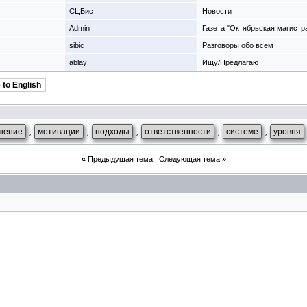
СЦБист
Новости
Admin
Газета "Октябрьская магистр
sibic
Разговоры обо всем
ablay
Ищу/Предлагаю
 to English
,
,
,
,
,
шение
мотивации
подходы
ответственности
системе
уровня
«
Предыдущая тема
|
Следующая тема
»