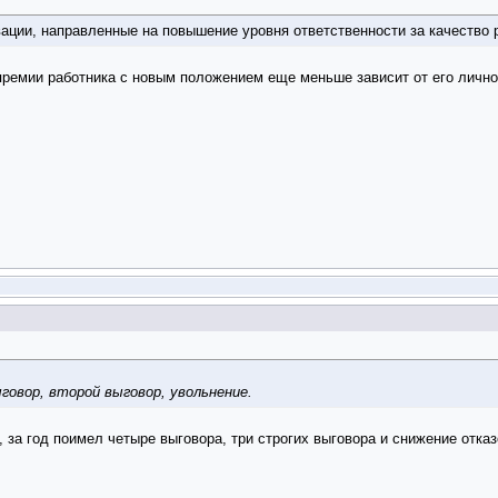
ации, направленные на повышение уровня ответственности за качество 
 премии работника с новым положением еще меньше зависит от его личн
ыговор, второй выговор, увольнение.
за год поимел четыре выговора, три строгих выговора и снижение отказо