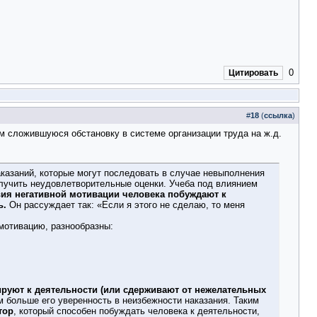
0
Цитировать
#
18
(
ссылка
)
ом сложившуюся обстановку в системе организации труда на ж.д.
казаний, которые могут последовать в случае невыполнения
олучить неудовлетворительные оценки. Учеба под влиянием
вия негативной мотивации человека побуждают к
ь.
Он рассуждает так: «Если я этого не сделаю, то меня
мотивацию, разнообразны:
ируют к деятельности (или сдерживают от нежелательных
м больше его уверенность в неизбежности наказания. Таким
тор
, который способен побуждать человека к деятельности,