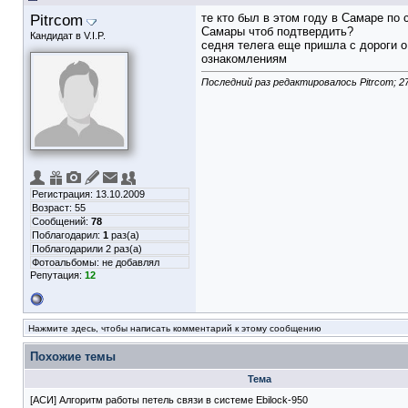
Pitrcom
те кто был в этом году в Самаре по 
Самары чтоб подтвердить?
Кандидат в V.I.P.
седня телега еще пришла с дороги о
ознакомлениям
Последний раз редактировалось Pitrcom; 2
Регистрация: 13.10.2009
Возраст: 55
Сообщений:
78
Поблагодарил:
1
раз(а)
Поблагодарили 2 раз(а)
Фотоальбомы:
не добавлял
Репутация:
12
Нажмите здесь, чтобы написать комментарий к этому сообщению
Похожие темы
Тема
[АСИ] Алгоритм работы петель связи в системе Ebilock-950