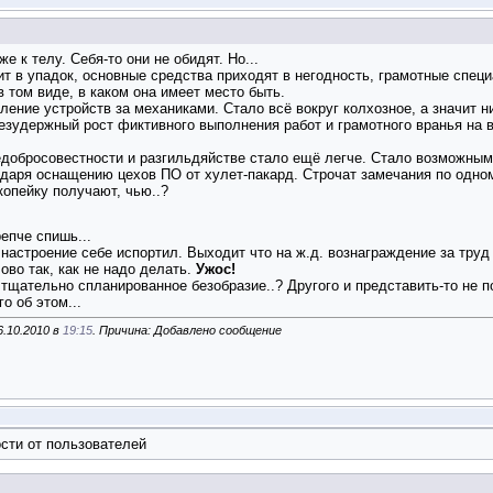
е к телу. Себя-то они не обидят. Но...
ит в упадок, основные средства приходят в негодность, грамотные спец
 том виде, в каком она имеет место быть.
ение устройств за механиками. Стало всё вокруг колхозное, а значит н
езудержный рост фиктивного выполнения работ и грамотного вранья на 
добросовестности и разгильдяйстве стало ещё легче. Стало возможным 
одаря оснащению цехов ПО от хулет-пакард. Строчат замечания по одном
 копейку получают, чью..?
епче спишь...
 настроение себе испортил. Выходит что на ж.д. вознаграждение за тру
ово так, как не надо делать.
Ужос!
тщательно спланированное безобразие..? Другого и представить-то не по
о об этом...
6.10.2010 в
19:15
. Причина: Добавлено сообщение
сти от пользователей