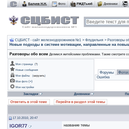
Балуев Н.Н.
Фото
РЖДТьюб
Дневники
СЦБИСТ - сайт железнодорожников №1
>
Флудильня
>
Разговоры о
Новые подходы в системе мотивации, направленные на повыш
Разговоры обо всем
Делимся житейскими проблемами. Также смотрите с
Моя страница
(
?
)
Новые сообщения
Форумы
Фотог
Мои файлы
(
загрузить
)
Ошибка
(
+
)
Мои фото
Мои настройки
Закладки
Дневники
По
Ответить в этой теме
Перейти в раздел этой темы
17.10.2010, 20:47
IGOR77
название темы