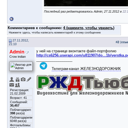
Последний раз редактировалось Admin; 27.11.2012 в
22:
Комментариев к сообщению:
4 (нажмите, чтобы увидеть)
Нажмите здесь, чтобы написать комментарий к этому сообщению
27.11.2012,
#
2
(
ссы
21:10
Admin
у ней на странице вконтакте файл-портфолио
http://cs6256.userapi.com/u811907/do...1b/verstka.p
Crow indian
__________________
Телеграм-канал ЖЕЛЕЗНОДОРОЖНИК
Регистрация:
21.02.2009
Возраст: 41
Сообщений:
30,457
Поблагодарил:
398
раз(а)
Поблагодарили
6048 раз(а)
Фотоальбомы: