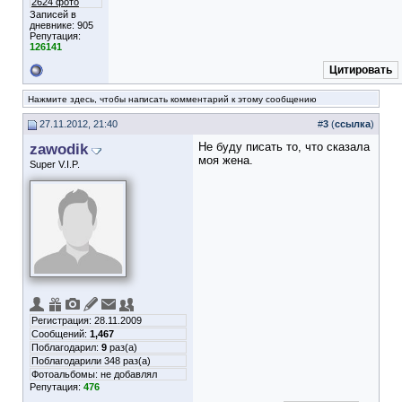
2624 фото
Записей в
дневнике:
905
Репутация:
126141
Цитировать
Нажмите здесь, чтобы написать комментарий к этому сообщению
27.11.2012, 21:40
#
3
(
ссылка
)
zawodik
Не буду писать то, что сказала
моя жена.
Super V.I.P.
Регистрация: 28.11.2009
Сообщений:
1,467
Поблагодарил:
9
раз(а)
Поблагодарили 348 раз(а)
Фотоальбомы:
не добавлял
Репутация:
476