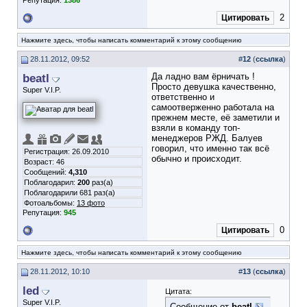
Репутация:
1386
2
Цитировать
Нажмите здесь, чтобы написать комментарий к этому сообщению
28.11.2012, 09:52
#
12
(
ссылка
)
beatl
Да ладно вам ёрничать !
Просто девушка качественно,
Super V.I.P.
ответственно и
самоотверженно работала на
прежнем месте, её заметили и
взяли в команду топ-
менеджеров РЖД. Балуев
говорил, что именно так всё
Регистрация: 26.09.2010
обычно и происходит.
Возраст: 46
Сообщений:
4,310
Поблагодарил:
200
раз(а)
Поблагодарили 681 раз(а)
Фотоальбомы:
13 фото
Репутация:
945
0
Цитировать
Нажмите здесь, чтобы написать комментарий к этому сообщению
28.11.2012, 10:10
#
13
(
ссылка
)
led
Цитата:
Super V.I.P.
Сообщение от
beatl