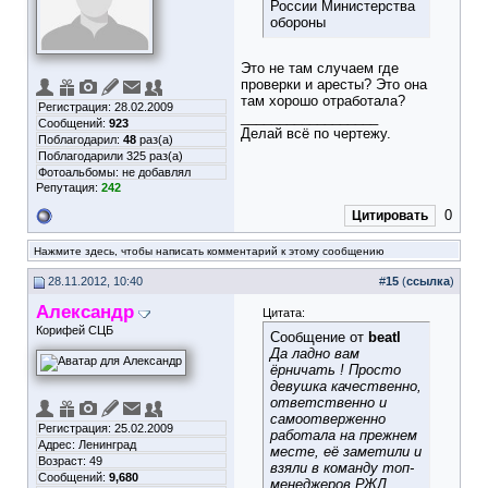
России Министерства
обороны
Это не там случаем где
проверки и аресты? Это она
там хорошо отработала?
Регистрация: 28.02.2009
__________________
Сообщений:
923
Делай всё по чертежу.
Поблагодарил:
48
раз(а)
Поблагодарили 325 раз(а)
Фотоальбомы:
не добавлял
Репутация:
242
0
Цитировать
Нажмите здесь, чтобы написать комментарий к этому сообщению
28.11.2012, 10:40
#
15
(
ссылка
)
Александр
Цитата:
Корифей СЦБ
Сообщение от
beatl
Да ладно вам
ёрничать ! Просто
девушка качественно,
ответственно и
самоотверженно
Регистрация: 25.02.2009
работала на прежнем
Адрес: Ленинград
месте, её заметили и
Возраст: 49
взяли в команду топ-
Сообщений:
9,680
менеджеров РЖД.