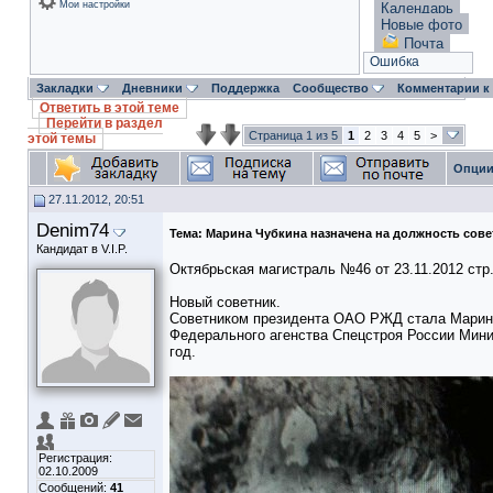
Мои настройки
Календарь
Новые фото
Почта
Ошибка
Закладки
Дневники
Поддержка
Сообщество
Комментарии к
Ответить в этой теме
Перейти в раздел
Страница 1 из 5
1
2
3
4
5
>
этой темы
Опции
27.11.2012, 20:51
Denim74
Тема:
Марина Чубкина назначена на должность сов
Кандидат в V.I.P.
Октябрьская магистраль №46 от 23.11.2012 стр
Новый советник.
Советником президента ОАО РЖД стала Марина
Федерального агенства Спецстроя России Мини
год.
Регистрация:
02.10.2009
Сообщений:
41