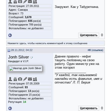
Регистрация: 27.09.2011
Закружит. Как у Табуреткина.
Адрес: Самара
Возраст: 73
Сообщений:
3,678
Поблагодарил:
835
раз(а)
Поблагодарили 789 раз(а)
Фотоальбомы:
не добавлял
0
Цитировать
Нажмите здесь, чтобы написать комментарий к этому сообщению
28.11.2012, 04:22
#
8
(
ссылка
)
Jonh Silver
Давнее правило - нефиг
тащить любовниц на свою
Кандидат в V.I.P.
работу. Один министр уже на
этом погорел
__________________
"У каждой, так называемой
накладки есть фамилия, имя и
отчество" Л. П. Берия
Регистрация: 07.05.2009
Сообщений:
93
Поблагодарил:
13
раз(а)
Поблагодарили 15 раз(а)
Фотоальбомы:
не добавлял
Репутация:
14
0
Цитировать