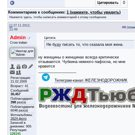
0
Цитировать
Комментариев к сообщению:
1 (нажмите, чтобы увидеть)
Нажмите здесь, чтобы написать комментарий к этому сообщению
27.11.2012,
#
4
(
ссы
21:49
Admin
Цитата:
Crow indian
Не буду писать то, что сказала моя жена.
ну женщины о женщинах всегда критически
отзываются. Чубкина немного пафосна, но мне
нравится
__________________
Регистрация:
Телеграм-канал ЖЕЛЕЗНОДОРОЖНИК
21.02.2009
Возраст: 41
Сообщений:
30,457
Поблагодарил:
398
раз(а)
Поблагодарили
6048 раз(а)
Фотоальбомы:
2624 фото
Записей в
дневнике:
905
Репутация:
126141