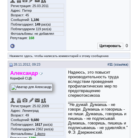
Регистрация: 25.03.2011
Адрес: Питер
Возраст: 45
Сообщений:
1,186
Поблагодарил:
149
раз(а)
Поблагодарили 119 раз(а)
Фотоальбомы:
не добавлял
Репутация:
168
0
Цитировать
Нажмите здесь, чтобы написать комментарий к этому сообщению
28.11.2012, 09:23
#
11
(
ссылка
)
Александр
Надеюсь, это повысит
производительность труда
Корифей СЦБ
вследствии проведения
профилактических мер по
предотвращению
спермотоксикоза
__________________
"Не думай. Думаешь - не
Регистрация: 25.02.2009
говори. Думаешь и говоришь -
Адрес: Ленинград
не пиши. Думаешь, говоришь и
Возраст: 49
пишешь - не подписывай.
Сообщений:
9,680
Думаешь, говоришь, пишешь и
Поблагодарил:
1617
раз(а)
подписываешь - не удивляйся."
Поблагодарили 2362 раз(а)
Ф.Э. Дзержинский.
Фотоальбомы:
1 фото