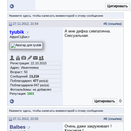
Цитировать
Нажмите здесь, чтобы написать комментарий к этому сообщению
27.11.2012, 21:54
#
5
(
ссылка
)
tyubik
А мне дефка симпатична.
Сексуальная.
АфроСЦБист
Регистрация: 22.10.2010
Адрес: Ивантеевка
Возраст: 50
Сообщений:
13,218
Поблагодарил:
477
раз(а)
Поблагодарили 847 раз(а)
Фотоальбомы:
не добавлял
Репутация:
1601
0
Цитировать
Нажмите здесь, чтобы написать комментарий к этому сообщению
27.11.2012, 22:02
#
6
(
ссылка
)
Balbes
Очень даже закруживает !
Красивая !