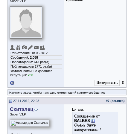
Super V.I.P.
Регистрация: 18.05.2012
Сообщений:
2,088
Поблагодарил:
642
раз(а)
Поблагодарили 1771 раз(а)
Фотоальбомы:
не добавлял
Репутация:
700
0
Цитировать
Нажмите здесь, чтобы написать комментарий к этому сообщению
27.11.2012, 22:23
#
7
(
ссылка
)
Скиталец
Цитата:
Super V.I.P.
Сообщение от
BALBES
Очень даже
закруживает !