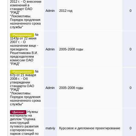
2012 г. - О внесении
изменений в
стандарт ОАО
Admin
2012 год
0
"РЖД"
"Локомотивы.
Порядок продления
назначенного срока
службы"
№
=Распоряжение=
1143р от 22 июня
2007 г. - О
назначении вице -
президента
Admin
2005-2008 годы
0
Решетникова В.И.
председателем
комиссии ОАО
"РЖД"
№
=Распоряжение=
67р от 21 января
2008 г. - Об
утверждении
стандарта ОАО
Admin
2005-2008 годы
0
"РЖД"
"Локомотивы.
Порядок продления
назначенного срока
службы"
Нужны
=Диплом=
материалы на
диплом "Оценка
конструкций
путевого развития
matviy
Курсовое и дипломное проектирование
0
сортировочных
парков станций по