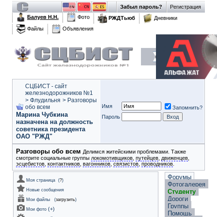
Забыл пароль?
Регистрация
Балуев Н.Н.
Фото
РЖДТьюб
Дневники
Файлы
Объявления
СЦБИСТ - сайт
железнодорожников №1
>
Флудильня
>
Разговоры
Имя
обо всем
Запомнить?
Марина Чубкина
Пароль
назначена на должность
советника президента
ОАО "РЖД"
Разговоры обо всем
Делимся житейскими проблемами. Также
смотрите социальные группы
локомотивщиков
,
путейцев
,
движенцев
,
эсцебистов
,
контактников
,
вагонников
,
связистов
,
проводников
.
Форумы
Моя страница
(
?
)
Фотогалерея
Новые сообщения
Студенту
Дороги
Мои файлы
(
загрузить
)
Группы
(
+
)
Мои фото
Помощь