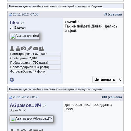
Нажмите здесь, чтобы написать комментарий к этому сообщению
28.11.2012, 07:58
#
9
(
ссылка
)
tiksi
zawodik
,
Так не пойдет! Давай, делись
ст. Баджал
инфой.
Регистрация: 21.07.2009
Сообщений:
7,818
Поблагодарил:
790
раз(а)
Поблагодарили 994 раз(а)
Фотоальбомы:
47 фото
0
Цитировать
Нажмите здесь, чтобы написать комментарий к этому сообщению
28.11.2012, 08:53
#
10
(
ссылка
)
Абрамов..ИЧ
для советника президента
норм
Super V.I.P.