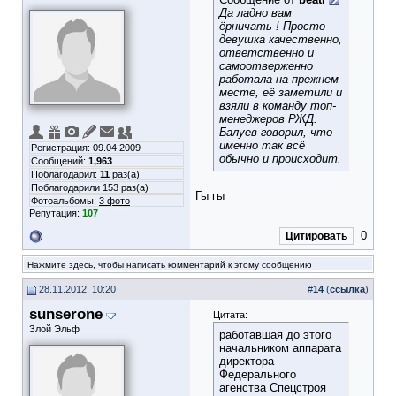
Да ладно вам
ёрничать ! Просто
девушка качественно,
ответственно и
самоотверженно
работала на прежнем
месте, её заметили и
взяли в команду топ-
менеджеров РЖД.
Балуев говорил, что
именно так всё
Регистрация: 09.04.2009
обычно и происходит.
Сообщений:
1,963
Поблагодарил:
11
раз(а)
Поблагодарили 153 раз(а)
Гы гы
Фотоальбомы:
3 фото
Репутация:
107
0
Цитировать
Нажмите здесь, чтобы написать комментарий к этому сообщению
28.11.2012, 10:20
#
14
(
ссылка
)
sunserone
Цитата:
Злой Эльф
работавшая до этого
начальником аппарата
директора
Федерального
агенства Спецстроя