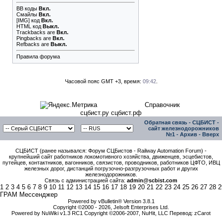
BB коды
Вкл.
Смайлы
Вкл.
[IMG]
код
Вкл.
HTML код
Выкл.
Trackbacks
are
Вкл.
Pingbacks
are
Вкл.
Refbacks
are
Выкл.
Правила форума
Часовой пояс GMT +3, время:
09:42
.
Справочник
сцбист.ру сцбист.рф
Обратная связь
-
СЦБИСТ -
сайт железнодорожников
№1
-
Архив
-
Вверх
СЦБИСТ (ранее назывался: Форум СЦБистов - Railway Automation Forum) -
крупнейший сайт работников локомотивного хозяйства, движенцев, эсцебистов,
путейцев, контактников, вагонников, связистов, проводников, работников ЦФТО, ИВЦ
железных дорог, дистанций погрузочно-разгрузочных работ и других
железнодорожников.
Связь с администрацией сайта:
admin@scbist.com
1
2
3
4
5
6
7
8
9
10
11
12
13
14
15
16
17
18
19
20
21
22
23
24
25
26
27
28
2
ГРАМ Мессенджер
Powered by vBulletin® Version 3.8.1
Copyright ©2000 - 2026, Jelsoft Enterprises Ltd.
Powered by NuWiki v1.3 RC1 Copyright ©2006-2007, NuHit, LLC Перевод: zCarot