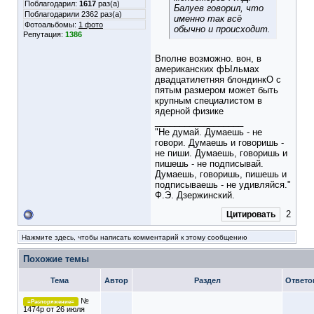
Поблагодарил:
1617
раз(а)
Балуев говорил, что
Поблагодарили 2362 раз(а)
именно так всё
Фотоальбомы:
1 фото
обычно и происходит.
Репутация:
1386
Вполне возможно. вон, в
американских фЫльмах
двадцатилетняя блондинкО с
пятым размером может быть
крупным специалистом в
ядерной физике
__________________
"Не думай. Думаешь - не
говори. Думаешь и говоришь -
не пиши. Думаешь, говоришь и
пишешь - не подписывай.
Думаешь, говоришь, пишешь и
подписываешь - не удивляйся."
Ф.Э. Дзержинский.
2
Цитировать
Нажмите здесь, чтобы написать комментарий к этому сообщению
Похожие темы
Тема
Автор
Раздел
Ответо
№
=Распоряжение=
1474р от 26 июля