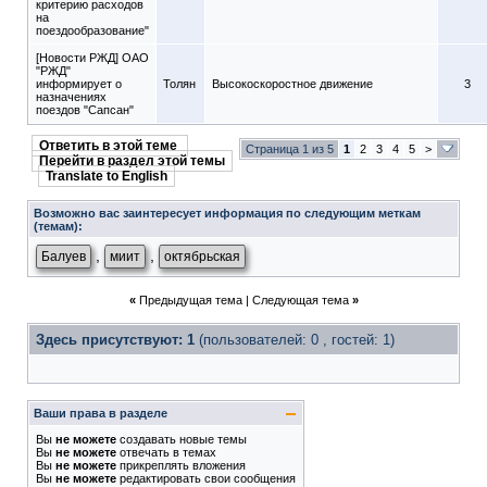
критерию расходов
на
поездообразование"
[Новости РЖД] ОАО
"РЖД"
информирует о
Толян
Высокоскоростное движение
3
назначениях
поездов "Сапсан"
Ответить в этой теме
Страница 1 из 5
1
2
3
4
5
>
Перейти в раздел этой темы
Translate to English
Возможно вас заинтересует информация по следующим меткам
(темам):
,
,
Балуев
миит
октябрьская
«
Предыдущая тема
|
Следующая тема
»
Здесь присутствуют: 1
(пользователей: 0 , гостей: 1)
Ваши права в разделе
Вы
не можете
создавать новые темы
Вы
не можете
отвечать в темах
Вы
не можете
прикреплять вложения
Вы
не можете
редактировать свои сообщения