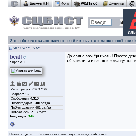
Балуев Н.Н.
Фото
РЖДТьюб
Дневники
Это сообщение показано отдельно, перейти в тему, где размещено сообщение:
28.11.2012, 09:52
beatl
Да ладно вам ёрничать ! Просто дев
её заметили и взяли в команду топ-
Super V.I.P.
Регистрация: 26.09.2010
Возраст: 46
Сообщений:
4,310
Поблагодарил:
200
раз(а)
Поблагодарили 681 раз(а)
Фотоальбомы:
13 фото
Репутация:
945
Нажмите здесь, чтобы написать комментарий к этому сообщению