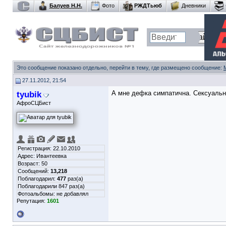
Балуев Н.Н.
Фото
РЖДТьюб
Дневники
Это сообщение показано отдельно, перейти в тему, где размещено сообщение:
27.11.2012, 21:54
tyubik
А мне дефка симпатична. Сексуальн
АфроСЦБист
Регистрация: 22.10.2010
Адрес: Ивантеевка
Возраст: 50
Сообщений:
13,218
Поблагодарил:
477
раз(а)
Поблагодарили 847 раз(а)
Фотоальбомы:
не добавлял
Репутация:
1601