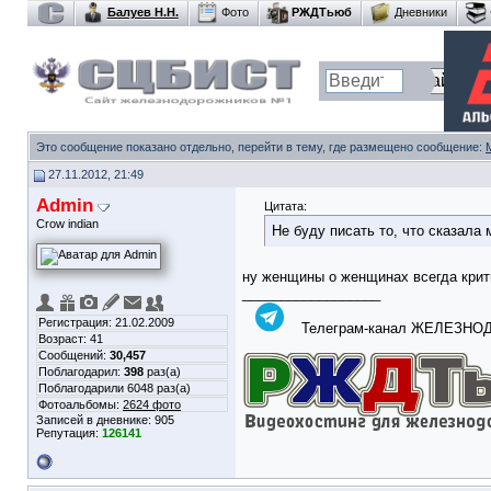
Балуев Н.Н.
Фото
РЖДТьюб
Дневники
Это сообщение показано отдельно, перейти в тему, где размещено сообщение:
27.11.2012, 21:49
Admin
Цитата:
Crow indian
Не буду писать то, что сказала 
ну женщины о женщинах всегда крит
__________________
Регистрация: 21.02.2009
Телеграм-канал ЖЕЛЕЗН
Возраст: 41
Сообщений:
30,457
Поблагодарил:
398
раз(а)
Поблагодарили 6048 раз(а)
Фотоальбомы:
2624 фото
Записей в дневнике:
905
Репутация:
126141