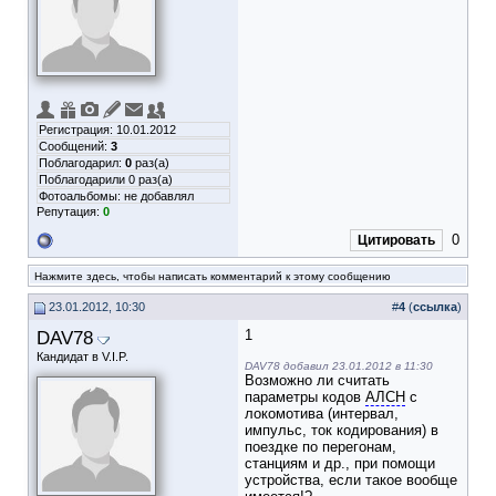
Регистрация: 10.01.2012
Сообщений:
3
Поблагодарил:
0
раз(а)
Поблагодарили 0 раз(а)
Фотоальбомы:
не добавлял
Репутация:
0
0
Цитировать
Нажмите здесь, чтобы написать комментарий к этому сообщению
23.01.2012, 10:30
#
4
(
ссылка
)
DAV78
1
Кандидат в V.I.P.
DAV78 добавил 23.01.2012 в 11:30
Возможно ли считать
параметры кодов
АЛСН
с
локомотива (интервал,
импульс, ток кодирования) в
поездке по перегонам,
станциям и др., при помощи
устройства, если такое вообще