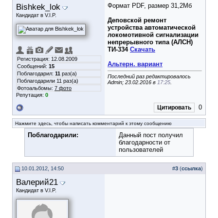
Bishkek_lok
Формат PDF, размер 31,2Мб
Кандидат в V.I.P.
Деповской ремонт
устройства автоматической
локомотивной сигнализации
непрерывного типа (АЛСН)
ТИ-334
Скачать
Регистрация: 12.08.2009
Альтерн. вариант
Сообщений:
15
Поблагодарил:
11
раз(а)
Последний раз редактировалось
Поблагодарили 11 раз(а)
Admin; 23.02.2016 в
17:25
.
Фотоальбомы:
7 фото
Репутация:
0
0
Цитировать
Нажмите здесь, чтобы написать комментарий к этому сообщению
Поблагодарили:
Данный пост получил
благодарности от
пользователей
10.01.2012, 14:50
#
3
(
ссылка
)
Валерий21
Кандидат в V.I.P.