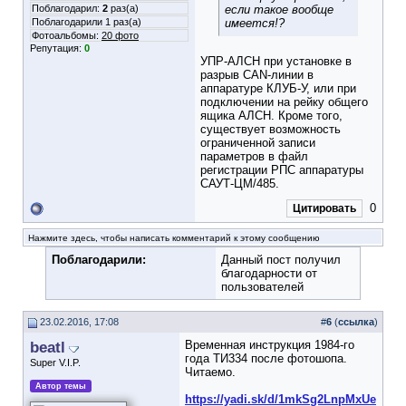
Поблагодарил:
2
раз(а)
если такое вообще
Поблагодарили 1 раз(а)
имеется!?
Фотоальбомы:
20 фото
Репутация:
0
УПР-АЛСН при установке в
разрыв CAN-линии в
аппаратуре КЛУБ-У, или при
подключении на рейку общего
ящика АЛСН. Кроме того,
существует возможность
ограниченной записи
параметров в файл
регистрации РПС аппаратуры
САУТ-ЦМ/485.
0
Цитировать
Нажмите здесь, чтобы написать комментарий к этому сообщению
Поблагодарили:
Данный пост получил
благодарности от
пользователей
23.02.2016, 17:08
#
6
(
ссылка
)
beatl
Временная инструкция 1984-го
года ТИ334 после фотошопа.
Super V.I.P.
Читаемо.
Автор темы
https://yadi.sk/d/1mkSg2LnpMxUe