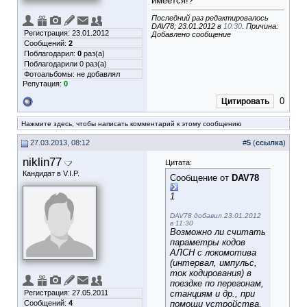
имеется!?
Последний раз редактировалось
DAV78; 23.01.2012 в
10:30
. Причина:
Регистрация: 23.01.2012
Добавлено сообщение
Сообщений:
2
Поблагодарил:
0
раз(а)
Поблагодарили 0 раз(а)
Фотоальбомы:
не добавлял
Репутация:
0
0
Цитировать
Нажмите здесь, чтобы написать комментарий к этому сообщению
27.03.2013, 08:12
#
5
(
ссылка
)
niklin77
Цитата:
Кандидат в V.I.P.
Сообщение от
DAV78
1
DAV78 добавил 23.01.2012
в 11:30
Возможно ли считать
параметры кодов
АЛСН с локомотива
(интервал, импульс,
ток кодирования) в
поездке по перегонам,
Регистрация: 27.05.2011
станциям и др., при
Сообщений:
4
помощи устройства,