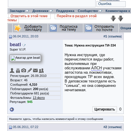
Ошибка
Закладки
Дневники
Поддержка
Сообщество
Комментарии к
Ответить в этой теме
Перейти в раздел этой
темы
Опции
06.04.2011, 20:03
#
1
(
ссылка
)
beatl
Тема:
Нужна инструкция ТИ-334
Super V.I.P.
Нужна инструкция, где
перечисляются виды работ,
выполняемых при
обслуживании
АЛСН
участками
автостопа на локомотивах,
Регистрация: 26.09.2010
проходящих ТР всех видов.
Возраст: 46
В деповском техотделе есть
Сообщений:
4,310
"синька", но она совершенно
Поблагодарил:
200
раз(а)
нечитаемая.
Поблагодарили 681 раз(а)
Фотоальбомы:
13 фото
Репутация:
945
0
Цитировать
Нажмите здесь, чтобы написать комментарий к этому сообщению
05.06.2011, 07:22
#
2
(
ссылка
)