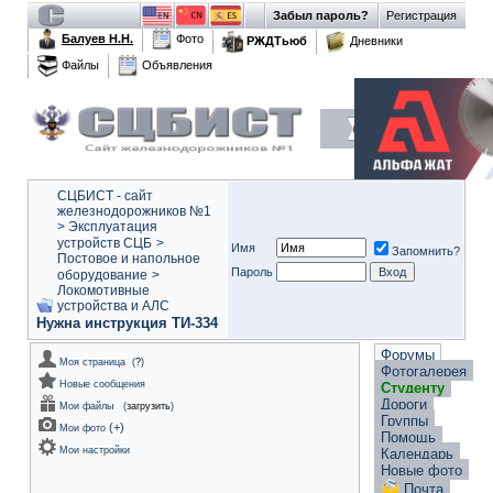
Забыл пароль?
Регистрация
Балуев Н.Н.
Фото
РЖДТьюб
Дневники
Файлы
Объявления
СЦБИСТ - сайт
железнодорожников №1
>
Эксплуатация
устройств СЦБ
>
Имя
Запомнить?
Постовое и напольное
Пароль
оборудование
>
Локомотивные
устройства и АЛС
Нужна инструкция ТИ-334
Форумы
Моя страница
(
?
)
Фотогалерея
Новые сообщения
Студенту
Дороги
Мои файлы
(
загрузить
)
Группы
(
+
)
Мои фото
Помощь
Мои настройки
Календарь
Новые фото
Почта