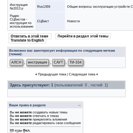
Инструкция
Rus1359
Общие вопросы эксплуатации устройств 
№2013 р
Радио
СЦБистов -
СЦБист
Новости
инструкция по
использованию
Ответить в этой теме
Перейти в раздел этой темы
Translate to English
Возможно вас заинтересует информация по следующим меткам
(темам):
,
,
,
АЛСН
инструкция
САУТ
ТИ-334
«
Предыдущая тема
|
Следующая тема
»
Здесь присутствуют: 1
(пользователей: 0 , гостей: 1)
Ваши права в разделе
Вы
не можете
создавать новые темы
Вы
не можете
отвечать в темах
Вы
не можете
прикреплять вложения
Вы
не можете
редактировать свои сообщения
BB коды
Вкл.