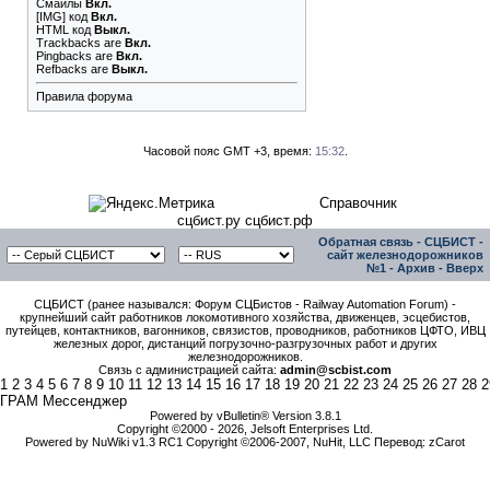
Смайлы
Вкл.
[IMG]
код
Вкл.
HTML код
Выкл.
Trackbacks
are
Вкл.
Pingbacks
are
Вкл.
Refbacks
are
Выкл.
Правила форума
Часовой пояс GMT +3, время:
15:32
.
Справочник
сцбист.ру сцбист.рф
Обратная связь
-
СЦБИСТ -
сайт железнодорожников
№1
-
Архив
-
Вверх
СЦБИСТ (ранее назывался: Форум СЦБистов - Railway Automation Forum) -
крупнейший сайт работников локомотивного хозяйства, движенцев, эсцебистов,
путейцев, контактников, вагонников, связистов, проводников, работников ЦФТО, ИВЦ
железных дорог, дистанций погрузочно-разгрузочных работ и других
железнодорожников.
Связь с администрацией сайта:
admin@scbist.com
1
2
3
4
5
6
7
8
9
10
11
12
13
14
15
16
17
18
19
20
21
22
23
24
25
26
27
28
2
ГРАМ Мессенджер
Powered by vBulletin® Version 3.8.1
Copyright ©2000 - 2026, Jelsoft Enterprises Ltd.
Powered by NuWiki v1.3 RC1 Copyright ©2006-2007, NuHit, LLC Перевод: zCarot