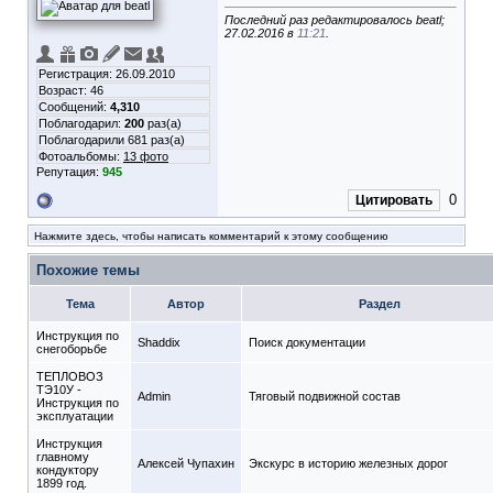
Последний раз редактировалось beatl;
27.02.2016 в
11:21
.
Регистрация: 26.09.2010
Возраст: 46
Сообщений:
4,310
Поблагодарил:
200
раз(а)
Поблагодарили 681 раз(а)
Фотоальбомы:
13 фото
Репутация:
945
0
Цитировать
Нажмите здесь, чтобы написать комментарий к этому сообщению
Похожие темы
Тема
Автор
Раздел
Инструкция по
Shaddix
Поиск документации
снегоборьбе
ТЕПЛОВОЗ
ТЭ10У -
Admin
Тяговый подвижной состав
Инструкция по
эксплуатации
Инструкция
главному
Алексей Чупахин
Экскурс в историю железных дорог
кондуктору
1899 год.