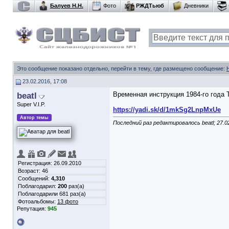
Балуев Н.Н.
Фото
РЖДТьюб
Дневники
Это сообщение показано отдельно, перейти в тему, где размещено сообщение:
23.02.2016, 17:08
beatl
Временная инструкция 1984-го года
Super V.I.P.
https://yadi.sk/d/1mkSg2LnpMxUe
Автор темы
Последний раз редактировалось beatl; 27.0
Регистрация: 26.09.2010
Возраст: 46
Сообщений:
4,310
Поблагодарил:
200
раз(а)
Поблагодарили 681 раз(а)
Фотоальбомы:
13 фото
Репутация:
945