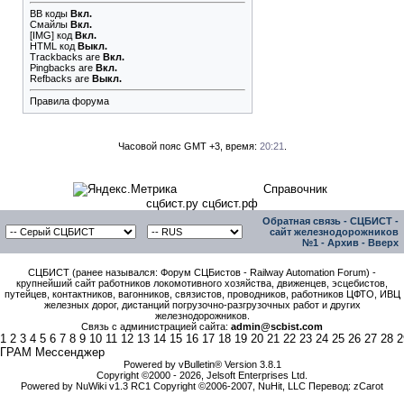
BB коды
Вкл.
Смайлы
Вкл.
[IMG]
код
Вкл.
HTML код
Выкл.
Trackbacks
are
Вкл.
Pingbacks
are
Вкл.
Refbacks
are
Выкл.
Правила форума
Часовой пояс GMT +3, время:
20:21
.
Справочник
сцбист.ру сцбист.рф
Обратная связь
-
СЦБИСТ -
сайт железнодорожников
№1
-
Архив
-
Вверх
СЦБИСТ (ранее назывался: Форум СЦБистов - Railway Automation Forum) -
крупнейший сайт работников локомотивного хозяйства, движенцев, эсцебистов,
путейцев, контактников, вагонников, связистов, проводников, работников ЦФТО, ИВЦ
железных дорог, дистанций погрузочно-разгрузочных работ и других
железнодорожников.
Связь с администрацией сайта:
admin@scbist.com
1
2
3
4
5
6
7
8
9
10
11
12
13
14
15
16
17
18
19
20
21
22
23
24
25
26
27
28
2
ГРАМ Мессенджер
Powered by vBulletin® Version 3.8.1
Copyright ©2000 - 2026, Jelsoft Enterprises Ltd.
Powered by NuWiki v1.3 RC1 Copyright ©2006-2007, NuHit, LLC Перевод: zCarot