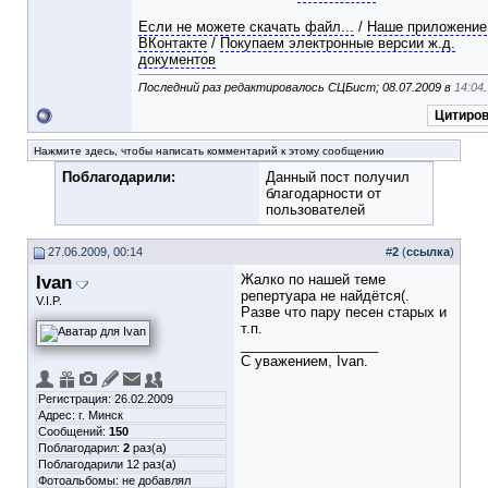
Если не можете скачать файл...
/
Наше приложение
ВКонтакте
/
Покупаем электронные версии ж.д.
документов
Последний раз редактировалось СЦБист; 08.07.2009 в
14:04
.
Цитиров
Нажмите здесь, чтобы написать комментарий к этому сообщению
Поблагодарили:
Данный пост получил
благодарности от
пользователей
27.06.2009, 00:14
#
2
(
ссылка
)
Ivan
Жалко по нашей теме
репертуара не найдётся(.
V.I.P.
Разве что пару песен старых и
т.п.
__________________
С уважением, Ivan.
Регистрация: 26.02.2009
Адрес: г. Минск
Сообщений:
150
Поблагодарил:
2
раз(а)
Поблагодарили 12 раз(а)
Фотоальбомы:
не добавлял