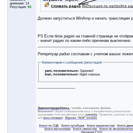
дневнике:
14
Репутация:
93
Должен запуститься WinAmp и начать трансляцию р
PS Если блок радио на главной странице не отобра
- значит радио по каким-либо причинам выключено.
______________________________________________
Репертуар радио составим с учетом ваших пожел
Комментарии к сообщению (репутация)
yant
, положительно:
Здорово!
Ivan
, положительно:
Идея хороша
__________________
Зарегистрируйтесь
, чтобы скачивать файлы.
Внимание!
Перед скачиванием книг и документов установите
программу для просмотра книг
отсюда
. Примите участие в р
ж/д
вики-словаря
/
Журнал "АСИ" онлайн
Книги по СЦБ
|
Книги путейцам
|
Книги машинистам
|
Книги дви
Книги вагонникам
|
Книги связистам
|
Книги по метрополите
Указания ГТСС