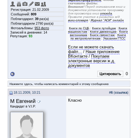
скачивать файлы.
Внимание!
Перед скачиванием книг и
Регистрация: 21.02.2009
документов установите программу
для просмотра книг
отсюда
.
Сообщений:
809
Примите участие в развитии ж/д
Поблагодарил:
39
раз(а)
вики-словаря
/
Журнал "АСИ" онлайн
Поблагодарили 2790 раз(а)
Фотоальбомы:
953 фото
Книги по СЦБ
|
Книги путейцам
|
Книги
машинистам
|
Книги движенцам
|
Книги
Записей в дневнике:
14
вагонникам
|
Книги связистам
|
Книги
Репутация:
93
по метрополитенам
|
Указания ГТСС
Если не можете скачать
файл...
/
Наше приложение
ВКонтакте
/
Покупаем
электронные версии ж.д.
документов
0
Цитировать
Нажмите здесь, чтобы написать комментарий к этому сообщению
18.11.2009, 10:21
#
6
(
ссылка
)
М Евгений
Класно
Кандидат в V.I.P.