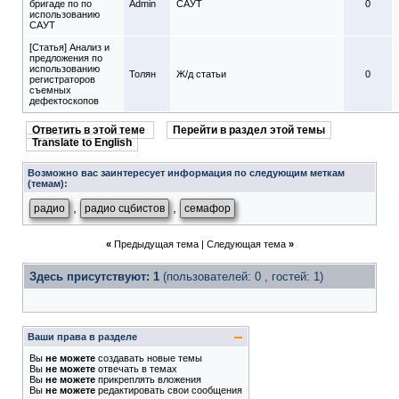
бригаде по по
Admin
САУТ
0
использованию
САУТ
[Статья] Анализ и
предложения по
использованию
Толян
Ж/д статьи
0
регистраторов
съемных
дефектоскопов
Ответить в этой теме
Перейти в раздел этой темы
Translate to English
Возможно вас заинтересует информация по следующим меткам
(темам):
,
,
радио
радио сцбистов
семафор
«
Предыдущая тема
|
Следующая тема
»
Здесь присутствуют: 1
(пользователей: 0 , гостей: 1)
Ваши права в разделе
Вы
не можете
создавать новые темы
Вы
не можете
отвечать в темах
Вы
не можете
прикреплять вложения
Вы
не можете
редактировать свои сообщения