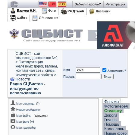
Забыл пароль?
Регистрация
Балуев Н.Н.
Фото
РЖДТьюб
Дневники
Файлы
Объявления
СЦБИСТ - сайт
железнодорожников №1
>
Эксплуатация
железных дорог, вагоны,
Имя
контактная сеть, связь,
Запомнить?
коммерческая работа
>
Пароль
Новости
Радио СЦБистов -
инструкция по
использованию
Форумы
Моя страница
(
?
)
Фотогалерея
Новые сообщения
Студенту
Дороги
Мои файлы
(
загрузить
)
Группы
(
+
)
Мои фото
Помощь
Мои настройки
Календарь
Новые фото