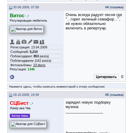
30.06.2009, 07:58
#
4
(
ссылка
)
Витос
Очень всегда радует песня где
"...горит зеленый семафор...",
Регулировщик-любитель
её нужно обязательно
включить в репертуар.
Регистрация: 13.04.2009
Сообщений:
5,210
Поблагодарил:
853
раз(а)
Поблагодарили 1162 раз(а)
Фотоальбомы:
23 фото
Репутация:
1346
0
Цитировать
Нажмите здесь, чтобы написать комментарий к этому сообщению
18.10.2009, 19:39
#
5
(
ссылка
)
СЦБист
зарядил новую подборку
музона
Уокер ака Чак
__________________
Автор темы
Зарегистрируйтесь
, чтобы