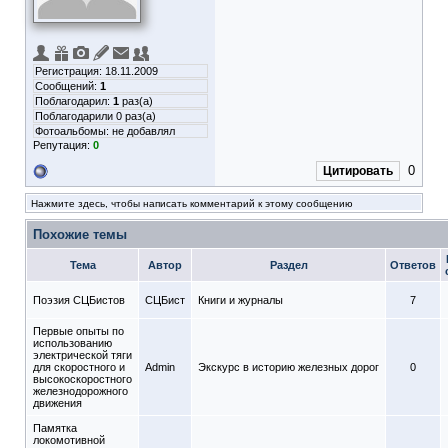
Регистрация: 18.11.2009
Сообщений:
1
Поблагодарил:
1
раз(а)
Поблагодарили 0 раз(а)
Фотоальбомы:
не добавлял
Репутация:
0
0
Цитировать
Нажмите здесь, чтобы написать комментарий к этому сообщению
Похожие темы
Тема
Автор
Раздел
Ответов
Поэзия СЦБистов
СЦБист
Книги и журналы
7
Первые опыты по
использованию
электрической тяги
для скоростного и
Admin
Экскурс в историю железных дорог
0
высокоскоростного
железнодорожного
движения
Памятка
локомотивной