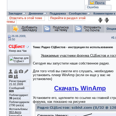
Почта
Ошибка
Закладки
Дневники
Поддержка
Сообщество
Комментарии к
Ответить в этой теме
Перейти в раздел этой
темы
Опции
26.06.2009,
#
1
16:50
СЦБист
Тема:
Радио СЦБистов - инструкция по использованию
Уокер ака Чак
Уважаемые участники форума СЦБистов и гост
Сегодня мы запустили наше собственное радио.
Для того чтоб вы смогли его слушать, необходимо
установить плеер WinAmp (если он еще у вас не
установлен)
Регистрация:
21.02.2009
Скачать WinAmp
Сообщений:
809
Поблагодарил:
Установите его, щелкните по ссылке на главной стр
39
раз(а)
форума, как показано на рисунке
Поблагодарили
2790 раз(а)
Фотоальбомы:
953 фото
Записей в