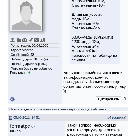
Алюминевый-10м,
Сталемедный-18м
Длинный усовик
медь-16м,
Алюминий-20м,
Сталемедь-34м
3300--медь 16м(2нити)
1200-медь 12м,
Регистрация: 02.06.2009
Алюминий 24м
Адрес: Москва
А в микроОмы
Сообщений:
42
перевести по таблице из
Поблагодарил:
11
раз(а)
ссылки
Поблагодарили 0 раз(а)
Фотоальбомы:
не добавлял
Большое спасибо за источник и
Репутация:
0
за информацию, кое-что
пригодилось. Только мне надо
сопротивление переменному току
))
0
Цитировать
Нажмите здесь, чтобы написать комментарий к этому сообщению
05.03.2012, 14:52
#
4
(
ссылка
)
formatpc
Такой вопрос: необходимо
узнать формулу для расчета
ШНС-5
расстояния от точки втекания