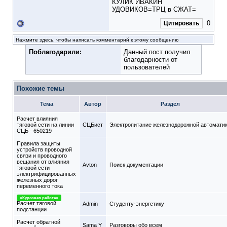
КУЛИК ИВАКИН
УДОВИКОВ=ТРЦ в СЖАТ=
0
Цитировать
Нажмите здесь, чтобы написать комментарий к этому сообщению
Поблагодарили:
Данный пост получил
благодарности от
пользователей
Похожие темы
Тема
Автор
Раздел
Расчет влияния
тяговой сети на линии
СЦБист
Электропитание железнодорожной автомати
СЦБ - 650219
Правила защиты
устройств проводной
связи и проводного
вещания от влияния
Avton
Поиск документации
тяговой сети
электрифицированных
железных дорог
переменного тока
=Курсовая работа=
Расчет тяговой
Admin
Студенту-энергетику
подстанции
Расчет обратной
Sama Y
Разговоры обо всем