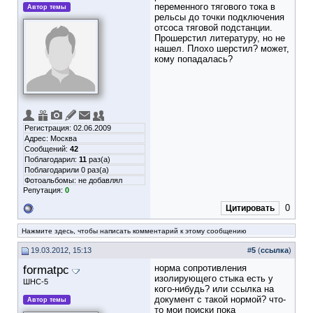
переменного тягового тока в
Автор темы
рельсы до точки подключения
отсоса тяговой подстанции.
Прошерстил литературу, но не
нашел. Плохо шерстил? может,
кому попадалась?
Регистрация: 02.06.2009
Адрес: Москва
Сообщений:
42
Поблагодарил:
11
раз(а)
Поблагодарили 0 раз(а)
Фотоальбомы:
не добавлял
Репутация:
0
0
Цитировать
Нажмите здесь, чтобы написать комментарий к этому сообщению
19.03.2012, 15:13
#
5
(
ссылка
)
formatpc
норма сопротивления
изолирующего стыка есть у
ШНС-5
кого-нибудь? или ссылка на
документ с такой нормой? что-
Автор темы
то мои поиски пока