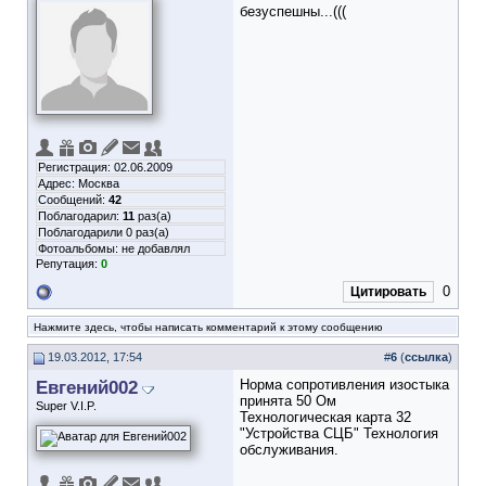
безуспешны...(((
Регистрация: 02.06.2009
Адрес: Москва
Сообщений:
42
Поблагодарил:
11
раз(а)
Поблагодарили 0 раз(а)
Фотоальбомы:
не добавлял
Репутация:
0
0
Цитировать
Нажмите здесь, чтобы написать комментарий к этому сообщению
19.03.2012, 17:54
#
6
(
ссылка
)
Евгений002
Норма сопротивления изостыка
принята 50 Ом
Super V.I.P.
Технологическая карта 32
"Устройства СЦБ" Технология
обслуживания.