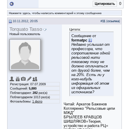
0
Цитировать
Нажмите здесь, чтобы написать комментарий к этому сообщению
10.11.2012, 20:05
#
11
(
ссылка
)
Torquato Tasso
Цитата:
Новый пользователь
Сообщение от
formatpc
Недавно услышал от
профессора, что
сопротивление одной
рельсовой нити
тяговому току не
должно отличаться
от другой более, чем
на 20%. Есть ли у
кого-нибудь
информация об этом
Регистрация: 07.07.2009
из официальных
Сообщений:
5,880
источников?
Поблагодарил:
282
раз(а)
Поблагодарили 1013 раз(а)
Фотоальбомы:
1 фото
Читай: Аркатов Баженов
Котляренко "Рельсовые цепи
МЖД"
БРЫЛЕЕВ КРАВЦОВ
ШИШЛЯКОВ=Теория,
устройство и работа РЦ=