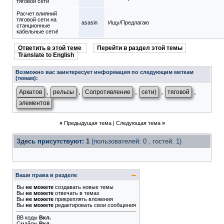
тяговой сети
Расчет влияний
тяговой сети на
asasin
Ищу/Предлагаю
станционные
кабельные сети!
Ответить в этой теме
Перейти в раздел этой темы
Translate to English
Возможно вас заинтересует информация по следующим меткам
(темам):
,
,
,
,
,
Аркатов
рельсы
Сопротивление
сети)
тяговой
элементов
«
Предыдущая тема
|
Следующая тема
»
Здесь присутствуют: 1
(пользователей: 0 , гостей: 1)
Ваши права в разделе
Вы
не можете
создавать новые темы
Вы
не можете
отвечать в темах
Вы
не можете
прикреплять вложения
Вы
не можете
редактировать свои сообщения
BB коды
Вкл.
Смайлы
Вкл.