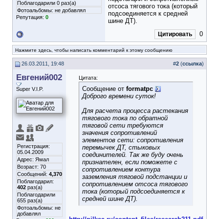
Поблагодарили 0 раз(а)
отсоса тягового тока (который
Фотоальбомы:
не добавлял
подсоединяется к средней
Репутация:
0
шине ДТ).
0
Цитировать
Нажмите здесь, чтобы написать комментарий к этому сообщению
26.03.2011, 19:48
#
2
(
ссылка
)
Евгений002
Цитата:
Сообщение от
formatpc
Super V.I.P.
Доброго времени суток!
Для расчета процесса растекания
тягового тока по обратной
тяговой сети требуются
значения сопротивлений
элементов сети: сопротивления
Регистрация:
перемычек ДТ, стыковых
05.04.2009
соединителей. Так же буду очень
Адрес: Ямал
признателен, если поможете с
Возраст: 70
сопротивлением контура
Сообщений:
4,370
заземления тяговой подстанции и
Поблагодарил:
сопротивлением отсоса тягового
402
раз(а)
тока (который подсоединяется к
Поблагодарили
средней шине ДТ).
655 раз(а)
Фотоальбомы:
не
добавлял