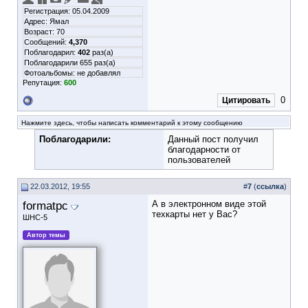
Регистрация: 05.04.2009
Адрес: Ямал
Возраст: 70
Сообщений:
4,370
Поблагодарил:
402
раз(а)
Поблагодарили 655 раз(а)
Фотоальбомы:
не добавлял
Репутация:
600
0
Цитировать
Нажмите здесь, чтобы написать комментарий к этому сообщению
Поблагодарили:
Данный пост получил
благодарности от
пользователей
22.03.2012, 19:55
#
7
(
ссылка
)
formatpc
А в электронном виде этой
техкарты нет у Вас?
ШНС-5
Автор темы