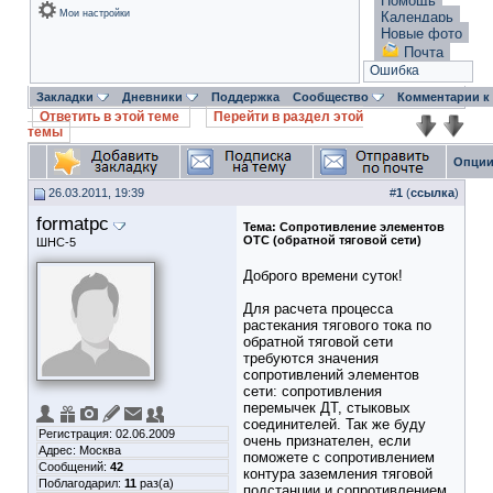
Помощь
Мои настройки
Календарь
Новые фото
Почта
Ошибка
Закладки
Дневники
Поддержка
Сообщество
Комментарии к
Ответить в этой теме
Перейти в раздел этой
темы
Опции
26.03.2011, 19:39
#
1
(
ссылка
)
formatpc
Тема:
Сопротивление элементов
ОТС (обратной тяговой сети)
ШНС-5
Доброго времени суток!
Для расчета процесса
растекания тягового тока по
обратной тяговой сети
требуются значения
сопротивлений элементов
сети: сопротивления
перемычек ДТ, стыковых
соединителей. Так же буду
Регистрация: 02.06.2009
очень признателен, если
Адрес: Москва
поможете с сопротивлением
Сообщений:
42
контура заземления тяговой
Поблагодарил:
11
раз(а)
подстанции и сопротивлением