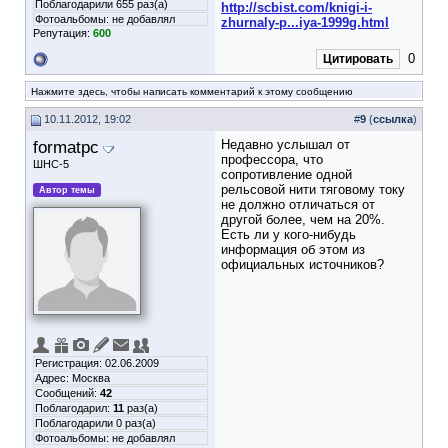
Поблагодарили 655 раз(а)
http://scbist.com/knigi-i-
Фотоальбомы:
не добавлял
zhurnaly-p...iya-1999g.html
Репутация:
600
0
Цитировать
Нажмите здесь, чтобы написать комментарий к этому сообщению
10.11.2012, 19:02
#
9
(
ссылка
)
formatpc
Недавно услышал от
профессора, что
ШНС-5
сопротивление одной
рельсовой нити тяговому току
Автор темы
не должно отличаться от
другой более, чем на 20%.
Есть ли у кого-нибудь
информация об этом из
официальных источников?
Регистрация: 02.06.2009
Адрес: Москва
Сообщений:
42
Поблагодарил:
11
раз(а)
Поблагодарили 0 раз(а)
Фотоальбомы:
не добавлял