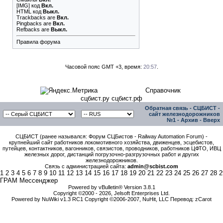
[IMG]
код
Вкл.
HTML код
Выкл.
Trackbacks
are
Вкл.
Pingbacks
are
Вкл.
Refbacks
are
Выкл.
Правила форума
Часовой пояс GMT +3, время:
20:57
.
Справочник
сцбист.ру сцбист.рф
Обратная связь
-
СЦБИСТ -
сайт железнодорожников
№1
-
Архив
-
Вверх
СЦБИСТ (ранее назывался: Форум СЦБистов - Railway Automation Forum) -
крупнейший сайт работников локомотивного хозяйства, движенцев, эсцебистов,
путейцев, контактников, вагонников, связистов, проводников, работников ЦФТО, ИВЦ
железных дорог, дистанций погрузочно-разгрузочных работ и других
железнодорожников.
Связь с администрацией сайта:
admin@scbist.com
1
2
3
4
5
6
7
8
9
10
11
12
13
14
15
16
17
18
19
20
21
22
23
24
25
26
27
28
2
ГРАМ Мессенджер
Powered by vBulletin® Version 3.8.1
Copyright ©2000 - 2026, Jelsoft Enterprises Ltd.
Powered by NuWiki v1.3 RC1 Copyright ©2006-2007, NuHit, LLC Перевод: zCarot