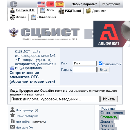
Забыл пароль?
Регистрация
Балуев Н.Н.
Фото
РЖДТьюб
Дневники
Файлы
Объявления
СЦБИСТ - сайт
железнодорожников №1
>
Помощь студентам,
Имя
аспирантам, учащимся
>
Запомнить?
Ищу/Предлагаю
Пароль
Сопротивление
элементов ОТС
(обратной тяговой сети)
Ищу/Предлагаю
Создайте тему
в этом разделе с описанием вашего
задания - и вам помогут!
Форумы
Моя страница
(
?
)
Фотогалерея
Новые сообщения
Студенту
Дороги
Мои файлы
(
загрузить
)
Группы
(
+
)
Мои фото