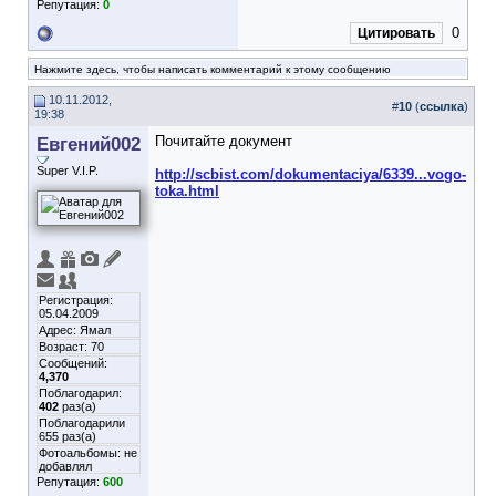
Репутация:
0
0
Цитировать
Нажмите здесь, чтобы написать комментарий к этому сообщению
10.11.2012,
#
10
(
ссылка
)
19:38
Евгений002
Почитайте документ
Super V.I.P.
http://scbist.com/dokumentaciya/6339...vogo-
toka.html
Регистрация:
05.04.2009
Адрес: Ямал
Возраст: 70
Сообщений:
4,370
Поблагодарил:
402
раз(а)
Поблагодарили
655 раз(а)
Фотоальбомы:
не
добавлял
Репутация:
600