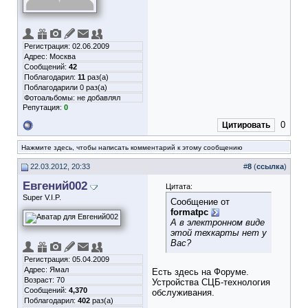
Регистрация: 02.06.2009
Адрес: Москва
Сообщений:
42
Поблагодарил:
11
раз(а)
Поблагодарили 0 раз(а)
Фотоальбомы:
не добавлял
Репутация:
0
0
Цитировать
Нажмите здесь, чтобы написать комментарий к этому сообщению
22.03.2012, 20:33
#
8
(
ссылка
)
Евгений002
Цитата:
Super V.I.P.
Сообщение от
formatpc
А в электронном виде
этой техкарты нет у
Вас?
Регистрация: 05.04.2009
Адрес: Ямал
Есть здесь на Форуме.
Возраст: 70
Устройства СЦБ-технология
Сообщений:
4,370
обслуживания.
Поблагодарил:
402
раз(а)