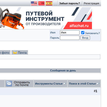
Забыл пароль?
Регистрация
Имя
Запомнить?
Пароль
е фото
Почта
Сообщения за день
Инструменты Статьи
Поиск в этой Статье
#
1