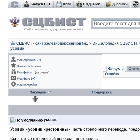
Балуев Н.Н.
Фото
РЖДТьюб
Дневники
СЦБИСТ - сайт железнодорожников №1
>
Энциклопедия СЦБИСТа
усовик
Моя страница
(
?
)
Новые сообщения
Форумы
Фотог
Мои файлы
(
загрузить
)
Ошибка
(
+
)
Мои фото
Мои настройки
Закладки
Поддержка
усовик
Усовик
-
усовик крестовины
- часть стрелочного перевода, пред
См. статью
стрелочный перевод
,
контррельс