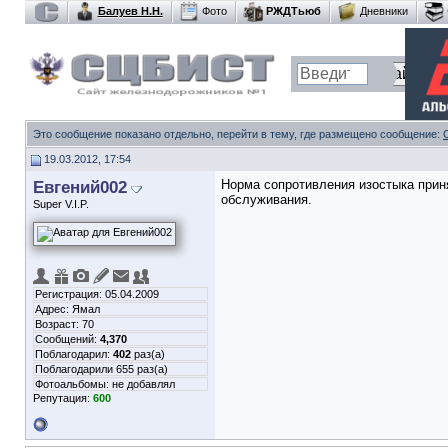
Балуев Н.Н.
Фото
РЖДТьюб
Дневники
Это сообщение показано отдельно, перейти в тему, где размещено сообщение:
19.03.2012, 17:54
Евгений002
Норма сопротивления изостыка прин
обслуживания.
Super V.I.P.
Регистрация: 05.04.2009
Адрес: Ямал
Возраст: 70
Сообщений:
4,370
Поблагодарил:
402
раз(а)
Поблагодарили 655 раз(а)
Фотоальбомы:
не добавлял
Репутация:
600